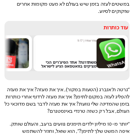
במשטים לעזה בזמן שיש בעולם לא מעט מקומות אחרים 
שזקוקים לסיוע.
עוד כותרות
שחר שפירו
|
9:17
מ
משתדרגת? אחד הפיצ'רים הכי
מציקים בוואטסאפ הגיע לישראל
א
“גרטה ת’אנברג (הטעות במקור), איך את מעזה? איך את מעזה 
להפליג לעזה במקום לתימן? איך את מעזה לרדוף אחרי כותרות 
בזמן שהמדינה שלי גוועת? איך את מעזה לדבר בשם מדוכאי כל 
העולם, אבל רק כשזה טרנדי באינסטגרם?
“יותר מ-10 מיליון ילדים תימנים גוועים ברעב, והעולם שותק. 
איפה המשט שלך לתימן?”, הוא שואל, וחוזר להשתמש 