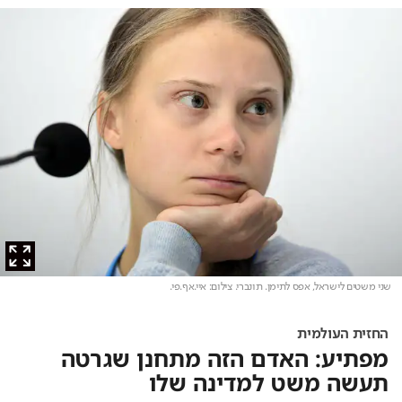
שני משטים לישראל, אפס לתימן. תונברי
. צילום: איי.אף.פי.
החזית העולמית
מפתיע: האדם הזה מתחנן שגרטה
תעשה משט למדינה שלו