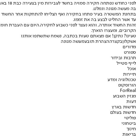
לפני כ
בה מעשה מגונה ונמלט.
בתחנת המשטרה בעיר פתחו בחקירה ואף הצליחו להתחקות אחר החשוד טר
עד אשר החליט לבצע בה את זממו.
זהות החשוד אותרה, והוא נעצר לפני כשבוע לחקירה.היום עם העברת חומר
הקרובים, ומעצרו הוארך.
טעינו? נתקן! אם מצאתם טעות בכתבה, נשמח שתשתפו אותנו
אשקלון
בקצרה
הצהרת תובע
מעשה מגונה
מדורים
ספורט
תרבות ובידור
לייף סטייל
אוכל
תיירות
טכנולוגיה ומדע
הורוסקופ
ForReal
מגזין השבוע
דעות
חדשות בארץ
חדשות בעולם
פוליטי
ביטחוני
חינוך
בריאות