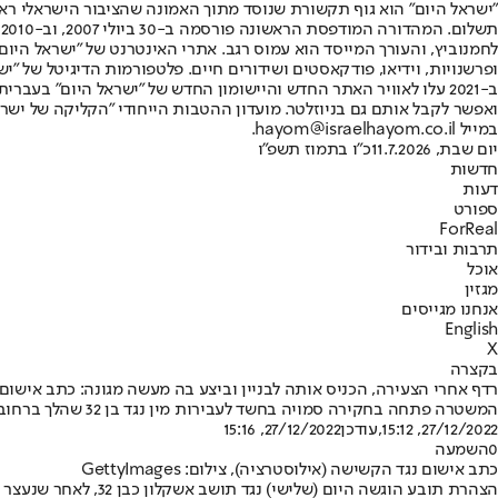
"ישראל היום" הוא גוף תקשורת שנוסד מתוך האמונה שהציבור הישראלי ראוי 
ת
ופרשנויות, וידיאו, פודקאסטים ושידורים חיים. פלטפורמות הדיגיטל של "ישרא
ב-2021 עלו לאוויר האתר החדש והיישומון החדש של "ישראל היום" בע
ואפשר לקבל אותם גם בניוזלטר. מועדון ההטבות הייחודי "הקליקה של ישרא
במייל hayom@israelhayom.co.il.
יום שבת, 11.7.2026
כ"ו בתמוז תשפ"ו
חדשות
דעות
ספורט
ForReal
תרבות ובידור
אוכל
מגזין
אנחנו מגייסים
English
X
בקצרה
רדף אחרי הצעירה, הכניס אותה לבניין וביצע בה מעשה מגונה: כתב אישום 
המשטרה פתחה בחקירה סמויה בחשד לעבירות מין נגד בן 32 שהלך ברחוב אחר בת 18 כשיצאה מחנות ורדף אחריה • בשלב מסויים, הכניס אותה לבניין ושם ביצע בה את זממו
27/12/2022, 15:12
,עודכן
27/12/2022, 15:16
0
השמעה
כתב אישום נגד הקשישה (אילוסטרציה), צילום: GettyImages
הצהרת תובע הוגשה היום (שלישי) נגד תושב אשקלון כבן 32, לאחר שנעצר בחשד שעקב אחר צעירה ברחוב, ומשך אותה לתוך לובי בניין שם ביצע בה מעשה מגונה.