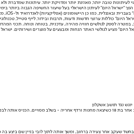
לעיתונות טובה יותר, מאוזנת יותר ומדויקת יותר. עיתונות שמדברת ולא צ
שלום. המהדורה המודפסת הראשונה פורסמה ב-30 ביולי 2007, וב-2010 הפך "ישראל היום" לעיתון הישראלי בעל שי
לחמנוביץ,
ל היום" כוללות ערוצי חדשות ודעות, תרבות ובידור, לייף סטייל, טכנולוגיה
ברית, במטרה לספק לגולשים חוויה מהירה, עדכנית, בטוחה ונוחה. תכני המה
ל היום" מציע לגולשי האתר הנחות ומבצעים על מוצרים ושירותים. ישראל 
יוגש נגד תושב אשקלון