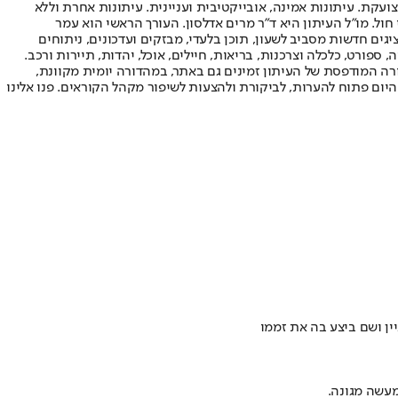
ועקת. עיתונות אמינה, אובייקטיבית ועניינית. עיתונות אחרת וללא
עור החשיפה הגבוה ביותר בימי חול. מו"ל העיתון היא ד"ר מרים אדלסון. העורך הראשי הוא עמר
 והעורך המייסד הוא עמוס רגב. אתרי האינטרנט של "ישראל היום" בעברית ובאנגלית, כמו כן היישומונים (אפליקציות) לאנדרואיד ול-iOS, מציגים חדשות מסביב לשעון, תוכן בלעדי, מבזקים ועדכונים, ניתוחים
, ספורט, כלכלה וצרכנות, בריאות, חיילים, אוכל, יהדות, תיירות ורכב.
דורה המודפסת של העיתון זמינים גם באתר, במהדורה יומית מקוונת,
היום פתוח להערות, לביקורת ולהצעות לשיפור מקהל הקוראים. פנו אלינו