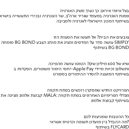
בצל איומי איראן: כך נערך משק האנרגיה
פסגת האנרגיה במעמד שגריר ארה"ב, שר האנרגיה ובכירי התעשייה בישראל
בשיתוף המכון הישראלי לאנרגיה ולסביבה
צובעים את הבית? אל תעשו את הטעות הזו
מומחה BG BOND עושה סדר על המדפים ומציג את מותג הצבע SIMPLY
בשיתוף BG BOND
שיא של 600 מיליון שקל: הטוטו עושה מהפיכה
יחסי הימור משופרים, הפקדות ב-Apple Pay ותשלום זכיות מיידי
בשיתוף המועצה להסדר ההימורים בספורט
הפרויקט החדש שמסקרן רוכשים בפתח תקווה
קבוצת אלמוג מציגה את פרויקט MALA: מגדלי הפרימיום האחרונים בפתח תקווה
בשיתוף קבוצת אלמוג
כל ההטבות שמגיעות לכם
מה ההבדל בין מועדון תעופה וכרטיס אשראי?
בשיתוף FLYCARD