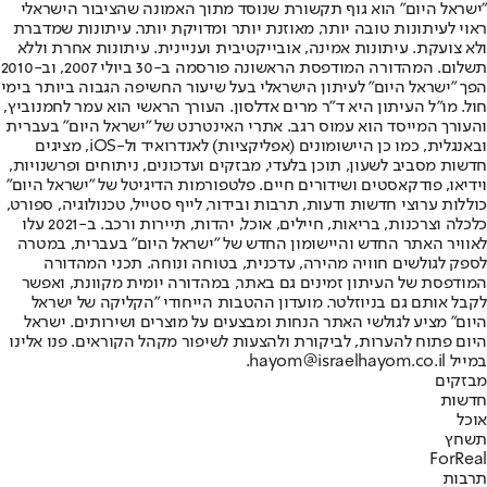
"ישראל היום" הוא גוף תקשורת שנוסד מתוך האמונה שהציבור הישראלי
ראוי לעיתונות טובה יותר, מאוזנת יותר ומדויקת יותר. עיתונות שמדברת
ולא צועקת. עיתונות אמינה, אובייקטיבית ועניינית. עיתונות אחרת וללא
תשלום. המהדורה המודפסת הראשונה פורסמה ב-30 ביולי 2007, וב-2010
הפך "ישראל היום" לעיתון הישראלי בעל שיעור החשיפה הגבוה ביותר בימי
חול. מו"ל העיתון היא ד"ר מרים אדלסון. העורך הראשי הוא עמר לחמנוביץ,
והעורך המייסד הוא עמוס רגב. אתרי האינטרנט של "ישראל היום" בעברית
ובאנגלית, כמו כן היישומונים (אפליקציות) לאנדרואיד ול-iOS, מציגים
חדשות מסביב לשעון, תוכן בלעדי, מבזקים ועדכונים, ניתוחים ופרשנויות,
וידיאו, פודקאסטים ושידורים חיים. פלטפורמות הדיגיטל של "ישראל היום"
כוללות ערוצי חדשות ודעות, תרבות ובידור, לייף סטייל, טכנולוגיה, ספורט,
כלכלה וצרכנות, בריאות, חיילים, אוכל, יהדות, תיירות ורכב. ב-2021 עלו
לאוויר האתר החדש והיישומון החדש של "ישראל היום" בעברית, במטרה
לספק לגולשים חוויה מהירה, עדכנית, בטוחה ונוחה. תכני המהדורה
המודפסת של העיתון זמינים גם באתר, במהדורה יומית מקוונת, ואפשר
לקבל אותם גם בניוזלטר. מועדון ההטבות הייחודי "הקליקה של ישראל
היום" מציע לגולשי האתר הנחות ומבצעים על מוצרים ושירותים. ישראל
היום פתוח להערות, לביקורת ולהצעות לשיפור מקהל הקוראים. פנו אלינו
במייל hayom@israelhayom.co.il.
מבזקים
חדשות
אוכל
תשחץ
ForReal
תרבות