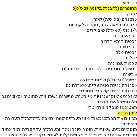
0
השמעה
החומרים (לתבנית בקוטר 28 ס"מ):
לבצק
:
280 גרם (2 כוסות) קמח
150 גרם חמאה קרה, חתוכה לקוביות
1/4 כוס (60 מ"ל) מים קרים
1 כף שמן זית
1 כפית חומץ הדרים
1 כף סוכר
1 כפית מלח
למלית:
2 כפות שמן זית
1 חציל בינוני, פרוס לפרוסות בעובי 1 ס"מ
3 ביצים
1 מיכל (250 מ"ל) שמנת מתוקה
100 גרם גבינת פטה עיזים, מפוררת גס
100 גרם גבינת קשקבל, מגוררת
1/2 כוס צימוקי עגבניות מיובשות, מושרים בשמן זית, סחוטים וקצוצים גס
מלח ופלפל שחור גרוס
מעט אגוז מוסקט טחון טרי
אופן הכנה:
מכינים את הבצק:
במעבד מזון מעבדים קמח וחמאה עד לקבלת תערובת
פירורית.
מוסיפים מים, שמן זית, חומץ, סוכר ומלח ומערבלים עד לקבלת בצק אחיד.
מרדדים את הבצק על משטח מקומח קלות לעיגול בקוטר 32 ס"מ ובעובי 5-