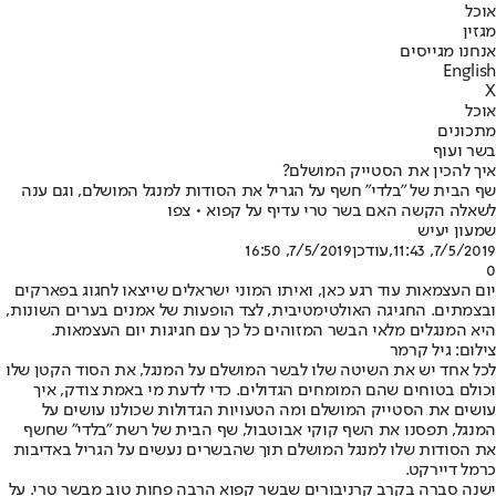
אוכל
מגזין
אנחנו מגייסים
English
X
אוכל
מתכונים
בשר ועוף
איך להכין את הסטייק המושלם?
שף הבית של "בלדי" חשף על הגריל את הסודות למנגל המושלם, וגם ענה
לשאלה הקשה האם בשר טרי עדיף על קפוא • צפו
שמעון יעיש
7/5/2019, 11:43
,עודכן
7/5/2019, 16:50
0
יום העצמאות עוד רגע כאן, ואיתו המוני ישראלים שייצאו לחגוג בפארקים
ובצמתים. החגיגה האולטימטיבית, לצד הופעות של אמנים בערים השונות,
היא המנגלים מלאי הבשר המזוהים כל כך עם חגיגות יום העצמאות.
צילום: גיל קרמר
לכל אחד יש את השיטה שלו לבשר המושלם על המנגל, את הסוד הקטן שלו
וכולם בטוחים שהם המומחים הגדולים. כדי לדעת מי באמת צודק, איך
עושים את הסטייק המושלם ומה הטעויות הגדולות שכולנו עושים על
המנגל, תפסנו את השף קוקי אבוטבול, שף הבית של רשת "בלדי" שחשף
את הסודות שלו למנגל המושלם תוך שהבשרים נעשים על הגריל באדיבות
כרמל דיירקט.
ישנה סברה בקרב קרניבורים שבשר קפוא הרבה פחות טוב מבשר טרי. על