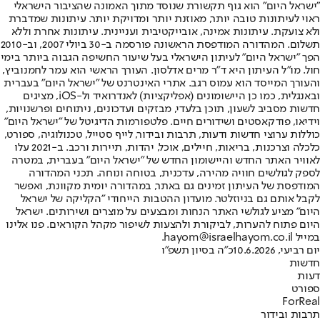
"ישראל היום" הוא גוף תקשורת שנוסד מתוך האמונה שהציבור הישראלי
ראוי לעיתונות טובה יותר, מאוזנת יותר ומדויקת יותר. עיתונות שמדברת
ולא צועקת. עיתונות אמינה, אובייקטיבית ועניינית. עיתונות אחרת וללא
תשלום. המהדורה המודפסת הראשונה פורסמה ב-30 ביולי 2007, וב-2010
הפך "ישראל היום" לעיתון הישראלי בעל שיעור החשיפה הגבוה ביותר בימי
חול. מו"ל העיתון היא ד"ר מרים אדלסון. העורך הראשי הוא עמר לחמנוביץ,
והעורך המייסד הוא עמוס רגב. אתרי האינטרנט של "ישראל היום" בעברית
ובאנגלית, כמו כן היישומונים (אפליקציות) לאנדרואיד ול-iOS, מציגים
חדשות מסביב לשעון, תוכן בלעדי, מבזקים ועדכונים, ניתוחים ופרשנויות,
וידיאו, פודקאסטים ושידורים חיים. פלטפורמות הדיגיטל של "ישראל היום"
כוללות ערוצי חדשות ודעות, תרבות ובידור, לייף סטייל, טכנולוגיה, ספורט,
כלכלה וצרכנות, בריאות, חיילים, אוכל, יהדות, תיירות ורכב. ב-2021 עלו
לאוויר האתר החדש והיישומון החדש של "ישראל היום" בעברית, במטרה
לספק לגולשים חוויה מהירה, עדכנית, בטוחה ונוחה. תכני המהדורה
המודפסת של העיתון זמינים גם באתר, במהדורה יומית מקוונת, ואפשר
לקבל אותם גם בניוזלטר. מועדון ההטבות הייחודי "הקליקה של ישראל
היום" מציע לגולשי האתר הנחות ומבצעים על מוצרים ושירותים. ישראל
היום פתוח להערות, לביקורת ולהצעות לשיפור מקהל הקוראים. פנו אלינו
במייל hayom@israelhayom.co.il.
יום רביעי, 10.6.2026
כ"ה בסיון תשפ"ו
חדשות
דעות
ספורט
ForReal
תרבות ובידור