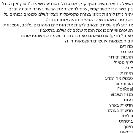
השאלה הזאת השיב השף קוקי אבוטבול והפתיע כשאמר: "בארץ אין הבדל
בין בשר טרי לבשר קפוא, צריך להפשיר את הבשר בצורה הנכונה ובכך
יהיה ניתן ליהנות ממנו בצורה מקסימלית מבלי לשלם סכומים גבוהים על
בשר טרי כשהתוצאה הסופית תהיה אותו הדבר".
אז רגע לפני שאתם יוצאים לקנות את הנתחים האהובים עליכם, אמצו את
הטיפים שייהפכו את המנגל שלכם למושלם. בתיאבון!
טעינו? נתקן! אם מצאתם טעות בכתבה, נשמח שתשתפו אותנו
יום העצמאות 2019
יום העצמאות ה-71
מדורים
ספורט
תרבות ובידור
לייף סטייל
אוכל
תיירות
טכנולוגיה ומדע
הורוסקופ
ForReal
מגזין השבוע
דעות
חדשות בארץ
חדשות בעולם
פוליטי
ביטחוני
חינוך
בריאות