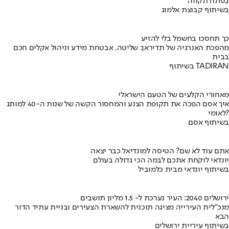
בפתח תקווה
בשיתוף קבוצת אלמוג
כך תחסכו בחשמל בלי להזיע
מהפכת האנרגיה של תדיראן: שליטה, אבטחת מידע וניהול אקלים חכם
בבית
בשיתוף TADIRAN
מאחורי הקלעים של הטעם הישראלי
איך אסם הפכה את תקופת הצנע והמחסור הקשה של שנות ה-40 למותג
לאומי?
בשיתוף אסם
אתם עוד לא שם? הטיסה למונדיאל כבר יצאה
יונדאי לוקחת אתכם לבמה הכי גדולה בעולם
בשיתוף יונדאי מבית כלמוביל
ירושלים 2040: העיר נערכת ל- 1.5 מליון תושבים
מנכ"לית העירייה מציגה תוכנית להשארת הצעירים ובניית עתיד הדור
הבא
בשיתוף עיריית ירושלים