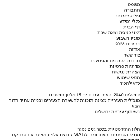
משפט
תחבורה
פוליטי-מדיני
כללי ומידע
דף הבית
זמני כניסת וצאת שבת
מגזין השבוע
בחירות 2026
אודות
צור קשר
נבחרת הכתבים והפרשנים
מדיניות פרטיות
הצהרת נגישות
תנאי שימוש
כדאי
להכיר
ירושלים 2040: העיר נערכת ל- 1.5 מליון תושבים
מנכ"לית העירייה מציגה תוכנית להשארת הצעירים ובניית עתיד הדור
הבא
בשיתוף עיריית ירושלים
חלון ההזדמנויות בכפר גנים נסגר
קבוצת אלמוג מציגה את פרויקט MALA: מגדלי הפרימיום האחרונים