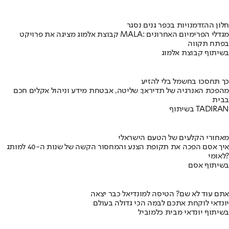
חלון ההזדמנויות בכפר גנים נסגר
קבוצת אלמוג מציגה את פרויקט MALA: מגדלי הפרימיום האחרונים
בפתח תקווה
בשיתוף קבוצת אלמוג
כך תחסכו בחשמל בלי להזיע
מהפכת האנרגיה של תדיראן: שליטה, אבטחת מידע וניהול אקלים חכם
בבית
בשיתוף TADIRAN
מאחורי הקלעים של הטעם הישראלי
איך אסם הפכה את תקופת הצנע והמחסור הקשה של שנות ה-40 למותג
לאומי?
בשיתוף אסם
אתם עוד לא שם? הטיסה למונדיאל כבר יצאה
יונדאי לוקחת אתכם לבמה הכי גדולה בעולם
בשיתוף יונדאי מבית כלמוביל