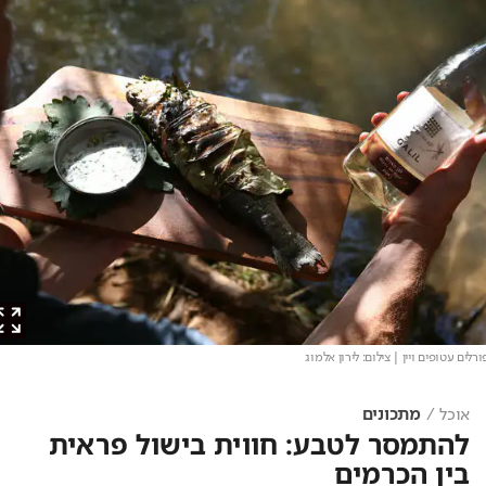
ם עטופים ויין
| צילום: לירון אלמוג
אוכל
מתכונים
להתמסר לטבע: חווית בישול פראית
בין הכרמים