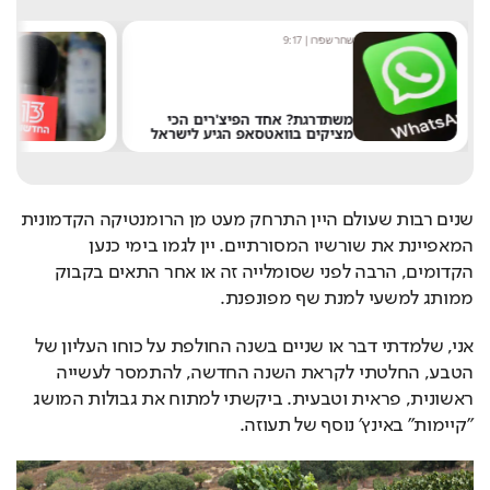
מערכת תרבות היום
|
8:54
שחר 
אחרי 24 שנה: הפרשן הוותיק עוזב
את חדשות 13
של 
שנים רבות שעולם היין התרחק מעט מן הרומנטיקה הקדמונית 
המאפיינת את שורשיו המסורתיים. יין לגמו בימי כנען 
הקדומים, הרבה לפני שסומלייה זה או אחר התאים בקבוק 
ממותג למשעי למנת שף מפונפנת.
אני, שלמדתי דבר או שניים בשנה החולפת על כוחו העליון של 
הטבע, החלטתי לקראת השנה החדשה, להתמסר לעשייה 
ראשונית, פראית וטבעית. ביקשתי למתוח את גבולות המושג 
״קיימות״ באינץ׳ נוסף של תעוזה.