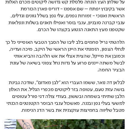
על שולחן העץ הונחה סלסלת קש גדושה ליקוטים מכרם האלות 
אשר בקיבוץ יפתח – שם אספנו - דוריס פארן הכורמת 
הראשית ואנוכי - זמורות גפנים, עלי גפן בשלל גוונים וגדלים, 
ענבי קברנה סובניון, ענבי בוסר ואפילו תאנים בשלות ונפלאות 
שקטפנו מעץ התאנה הנטוע בקצהו של הכרם.
הלהטתי גריל פחמים בלב ליבו של הסבך הטבעי האופייני כל כך 
לנחלי הצפון, הזמנתי את היינן הראשי של היקב, מיכה ועדיה, 
וכמובן את מייקל, שהצית אצלי את אש הלהבה והביא אותי 
לבשל משתה ייננים פרוע על גדות נחל צפוני בשיאה של עונת 
הבציר החמה.
לבלאן דה נואר, ששמו העברי הוא "לבן מאדום", שודכה גבינת 
בושה עזת טעם, עטופה בזר ליקוטים מכפרי הגליל. את האלון 
הלבן שתיתי בשמחה ובששון, בעודי צולה דגי פורל עטופים 
למשעי בעלי גפן ובננה. מאשכול ענבי הבוסר הקטנטנים הכנתי 
מטבל שליווה בחמיצות עוקצנית את בשר הדג הנימוח.