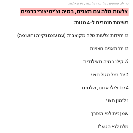
פורלים עטופים בעלי גפן ועלי בננה,
לירון אלמוג
צלעות טלה עם תאנים, במיה וצ׳ימיצורי כרמים
רשימת חומרים ל-4 מנות:
12 יחידות צלעות טלה מקוצבות (עם עצם נקייה וחשופה)
12 יח׳ תאנים חצויות
½ קילו במיה תאילנדית
2 יח׳ בצל סגול חצוי
4 יח׳ צ׳ילי אדום, שלמים
1 לימון חצוי
שמן זית לפי הצורך
מלח לפי הטעםֿ