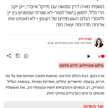
השפית מאיה דרין נפגשה עם מייקל אייברי, יינן יקב
הרי גליל, לסשן בישול לגמרי לא שגרתי שמפגיש בין יין
לחומרי הגלם העוצמתיים של הצפון • לא תאמינו איזו
ארוחה מדהימה יצאה מזה
מאיה דרין
19/9/2021, 15:33
,
עודכן
20/9/2021, 06:45
0
צילום וסטיילינג: לירון אלמוג
ארץ כנען, זבת החלב והדבש. שופעת תנובה ומתפרשת על פני 
הרים, גבעות, מישורים, נחלים, וואדיות וגאיות. בצפונה הגליל 
המוריק, רב הגוונים והתרבויות ויופיו עוצמתי ורב. את משעוליו 
מכסים כרמים כמרבדים עתיקי יומין.
עוד כותרות