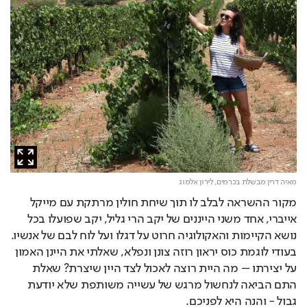
מאיה דרין מבשלת בכרמים,
לירון אלמוג
מקור ההשראה לבלב לו תוך שיחת חולין מרתקת עם מייקל 
אייברי, אחד משני הייננים של יקב הרי גליל, יקב שפועלו בכל 
נושא הקיימות והאקולוגיה חרוט על דגלו ועל לוח לבם של אנשיו. 
בעודי לוגמת כוס יראון רוזה צונן ונפלא, שאלתי את היינן האמון 
על יצירתו – מה היית רוצה לאכול לצד היין שיצרת? שאלת 
התם הביאה לנחשול מרגש של עשייה משותפת שלא יודעת 
גבול - והנה היא לפניכם.