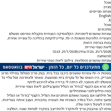
אוכל
מגזין
אנחנו מגייסים
English
X
אוכל
מתכונים
עוגיות שושנים לימוניות: הקלאסיקה הנצחית מקבלת טוויסט מושלם
העוגייה הלוהטת משנות ה-70, עדיין לוקחת בהליכה כל עוגייה אחרת,
בטח בגרסה הזאת
ליאת נעמי שירית
21/1/2025, 11:24
,עודכן
21/1/2025, 12:43
0
השמעה
עוגיות שושנים מופלאות. צילום: ליאת נעמי שירית
בשנות ה-70 עוגיות שושנים כיכבו בכל בית. בצק פריך מגולגל במילוי מרנג
מבריק, היו השוס של כל עקרת בית ממוצעת. מאחר ולאחרונה נפל עליי גל
נוסטלגי לא מוסבר, לא היתה לי ברירה אלא להיכנע לדחף.
לא נורא אם הקצף "בורח" או הגליל נמעך,צילום: ליאת נעמי שירית
כמה מילים לפני שמתחילים:
אל תילחצו אם בשעה שאתם חותכים את הגליל, הקצף "בורח" או הגליל
נמעך טיפה, הכל בסדר, כשנניח את העוגיה בתבנית, נעצב אותה בעדינות,
חזרה לעיגול היפה שלה.
שימו לב שהבצק צריך להתקרר ולהתייצב במקרר לפחות שעה. המלצה