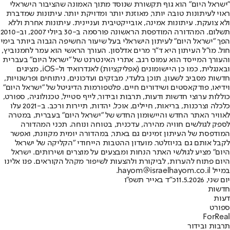
"ישראל היום" הוא גוף תקשורת שנוסד מתוך האמונה שהציבור הישראלי
ראוי לעיתונות טובה יותר, מאוזנת יותר ומדויקת יותר. עיתונות שמדברת
ולא צועקת. עיתונות אמינה, אובייקטיבית ועניינית. עיתונות אחרת וללא
תשלום. המהדורה המודפסת הראשונה פורסמה ב-30 ביולי 2007, וב-2010
הפך "ישראל היום" לעיתון הישראלי בעל שיעור החשיפה הגבוה ביותר בימי
חול. מו"ל העיתון היא ד"ר מרים אדלסון. העורך הראשי הוא עמר לחמנוביץ,
והעורך המייסד הוא עמוס רגב. אתרי האינטרנט של "ישראל היום" בעברית
ובאנגלית, כמו כן היישומונים (אפליקציות) לאנדרואיד ול-iOS, מציגים
חדשות מסביב לשעון, תוכן בלעדי, מבזקים ועדכונים, ניתוחים ופרשנויות,
וידיאו, פודקאסטים ושידורים חיים. פלטפורמות הדיגיטל של "ישראל היום"
כוללות ערוצי חדשות ודעות, תרבות ובידור, לייף סטייל, טכנולוגיה, ספורט,
כלכלה וצרכנות, בריאות, חיילים, אוכל, יהדות, תיירות ורכב. ב-2021 עלו
לאוויר האתר החדש והיישומון החדש של "ישראל היום" בעברית, במטרה
לספק לגולשים חוויה מהירה, עדכנית, בטוחה ונוחה. תכני המהדורה
המודפסת של העיתון זמינים גם באתר, במהדורה יומית מקוונת, ואפשר
לקבל אותם גם בניוזלטר. מועדון ההטבות הייחודי "הקליקה של ישראל
היום" מציע לגולשי האתר הנחות ומבצעים על מוצרים ושירותים. ישראל
היום פתוח להערות, לביקורת ולהצעות לשיפור מקהל הקוראים. פנו אלינו
במייל hayom@israelhayom.co.il.
יום שני, 11.5.2026
כ"ד באייר תשפ"ו
חדשות
דעות
ספורט
ForReal
תרבות ובידור