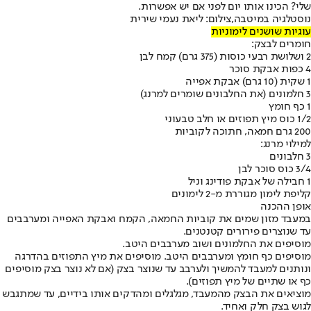
שלי? הכינו אותו יום לפני אם יש אפשרות.
נוסטלגיה במיטבה,צילום: ליאת נעמי שירית
עוגיות שושנים לימוניות
חומרים לבצק:
2 ושלושת רבעי כוסות (375 גרם) קמח לבן
4 כפות אבקת סוכר
1 שקית (10 גרם) אבקת אפייה
3 חלמונים (את החלבונים שומרים למרנג)
1 כף חומץ
1/2 כוס מיץ תפוזים או חלב טבעוני
200 גרם חמאה, חתוכה לקוביות
למילוי מרנג:
3 חלבונים
3/4 כוס סוכר לבן
1 חבילה של אבקת פודינג וניל
קליפת לימון מגוררת מ-2 לימונים
אופן ההכנה
במעבד מזון שמים את קוביות החמאה, הקמח ואבקת האפייה ומערבבים
עד שנוצרים פירורים קטנטנים.
מוסיפים את החלמונים ושוב מערבבים היטב.
מוסיפים כף חומץ ומערבבים היטב. מוסיפים את מיץ התפוזים בהדרגה
ונותנים למעבד להמשיך ולערבב עד שנוצר בצק (אם לא נוצר בצק מוסיפים
כף או שתיים של מיץ תפוזים).
מוציאים את הבצק מהמעבד, מגלגלים ומהדקים אותו בידיים, עד שמתגבש
לגוש בצק חלק ואחיד.