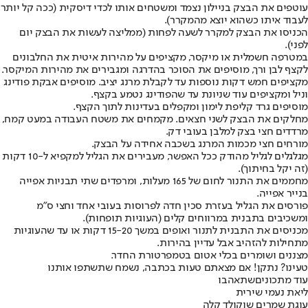
עוטפים את הבצק בניילון נצמד ומשטחים אותו לכדי דיסקית (ככה קל יותר
לעבוד איתו כשהוא יוצא מהמקרר).
הכניסו את הבצק למקרר לשעה לפחות (ממליצה לעשות את הבצק יום
לפני).
במטרפה חשמלית או מיקסר, מקציפים על מהירות איטית את החלבונים
לקצף לבן ורך, מוסיפים את הסוכר בהדרגה ומגבירים את מהירות המיקסר.
מקציפים חמש דקות נוספות עד לקבלת מרנג יציב. מוסיפים אבקת פודינג
וניל ומקציפים עוד שניונת עד שהפודינג נטמע בקצף.
מוסיפים גרד קליפת לימון ומקפלים בעדינות לתוך הקצף.
מחלקים את הבצק לשני חצאים. מקמחים את משטח העבודה במעט קמח,
מרדדים חצי בצק למלבן בעובי דק.
מורחים חצי מכמות המרנג בשכבה אחידה על הבצק.
מגלגלים לגליל מהודק ככל האפשר, מעבירים את הגליל למקפיא ל-10 דקות
(זה יקל בחיתוך).
מחממים את התנור לחום של 165 מעלות, ומרפדים שתי תבניות אפייה
בנייר אפייה.
פורסים את הגליל בעזרת סכין חדה לפרוסות בעובי אחד וחצי ס"מ
ומשכיבים בתבנית במרווחים קלים (העוגיות תופחות).
מכניסים את התבנית לתנור ואופים במשך 15-20 דקות או עד שהעוגיות
מתחילות להזהיב אבל עדיין בהירות.
מצננים ושומרים בכלי אטום בטמפרטורת החדר.
טעינו? נתקן! אם מצאתם טעות בכתבה, נשמח שתשתפו אותנו
עוד מתכונים
שתאהבו
ליאת נעמי שירית
עוגת שמרים שוקולד קלה