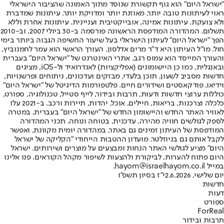
"ישראל היום" הוא גוף תקשורת שנוסד מתוך האמונה שהציבור הישראלי
ראוי לעיתונות טובה יותר, מאוזנת יותר ומדויקת יותר. עיתונות שמדברת
ולא צועקת. עיתונות אמינה, אובייקטיבית ועניינית. עיתונות אחרת וללא
תשלום. המהדורה המודפסת הראשונה פורסמה ב-30 ביולי 2007, וב-2010
הפך "ישראל היום" לעיתון הישראלי בעל שיעור החשיפה הגבוה ביותר בימי
חול. מו"ל העיתון היא ד"ר מרים אדלסון. העורך הראשי הוא עמר לחמנוביץ,
והעורך המייסד הוא עמוס רגב. אתרי האינטרנט של "ישראל היום" בעברית
ובאנגלית, כמו כן היישומונים (אפליקציות) לאנדרואיד ול-iOS, מציגים
חדשות מסביב לשעון, תוכן בלעדי, מבזקים ועדכונים, ניתוחים ופרשנויות,
וידיאו, פודקאסטים ושידורים חיים. פלטפורמות הדיגיטל של "ישראל היום"
כוללות ערוצי חדשות ודעות, תרבות ובידור, לייף סטייל, טכנולוגיה, ספורט,
כלכלה וצרכנות, בריאות, חיילים, אוכל, יהדות, תיירות ורכב. ב-2021 עלו
לאוויר האתר החדש והיישומון החדש של "ישראל היום" בעברית, במטרה
לספק לגולשים חוויה מהירה, עדכנית, בטוחה ונוחה. תכני המהדורה
המודפסת של העיתון זמינים גם באתר, במהדורה יומית מקוונת, ואפשר
לקבל אותם גם בניוזלטר. מועדון ההטבות הייחודי "הקליקה של ישראל
היום" מציע לגולשי האתר הנחות ומבצעים על מוצרים ושירותים. ישראל
היום פתוח להערות, לביקורת ולהצעות לשיפור מקהל הקוראים. פנו אלינו
במייל hayom@israelhayom.co.il.
יום שלישי, 2.6.2026
י"ז בסיון תשפ"ו
חדשות
דעות
ספורט
ForReal
תרבות ובידור