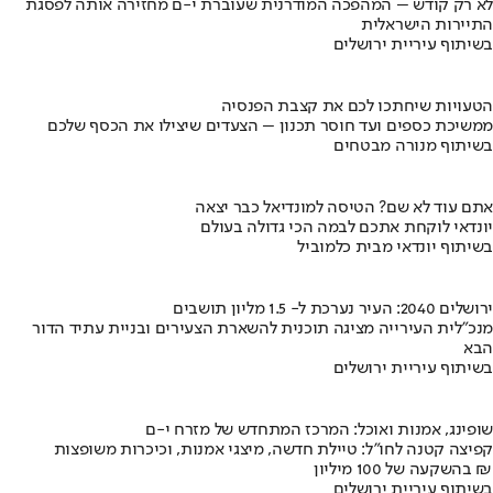
לא רק קודש – המהפכה המודרנית שעוברת י-ם מחזירה אותה לפסגת
התיירות הישראלית
בשיתוף עיריית ירושלים
הטעויות שיחתכו לכם את קצבת הפנסיה
ממשיכת כספים ועד חוסר תכנון – הצעדים שיצילו את הכסף שלכם
בשיתוף מנורה מבטחים
אתם עוד לא שם? הטיסה למונדיאל כבר יצאה
יונדאי לוקחת אתכם לבמה הכי גדולה בעולם
בשיתוף יונדאי מבית כלמוביל
ירושלים 2040: העיר נערכת ל- 1.5 מליון תושבים
מנכ"לית העירייה מציגה תוכנית להשארת הצעירים ובניית עתיד הדור
הבא
בשיתוף עיריית ירושלים
שופינג, אמנות ואוכל: המרכז המתחדש של מזרח י-ם
קפיצה קטנה לחו"ל: טיילת חדשה, מיצגי אמנות, וכיכרות משופצות
בהשקעה של 100 מיליון ₪
בשיתוף עיריית ירושלים