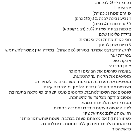
רכיבים ל-25 לביבות:
2 ביצים L
15 גרם קמח (3 כפיות)
1 גביע גבינה לבנה 5% (250 גרם)
30 גרם סוכר (4 כפות)
2 כפות גבינת שמנת 30% (רבע קופסא)
גרידה מלימון שלם
חצי כפית מחית וניל איכותית
3 כפות שמן לטיגון
להגשה:
דובדבני אמרנה בסירופ (כוס אחת), במידה ואין אפשר להשתמש
בפירות יער
אבקת סוכר
אופן ההכנה:
בקערה טורפים את הביצים והסוכר.
מוסיפים את הקמח עד להטמעה.
מוסיפים את תערובת הגבינות ומערבבים עד לאחידות.
מצרפים את הווניל וגרידת הלימון ומערבבים קלות.
שופכים את השמן למחבת, מחממים מעט, יוצקים כף מלאה בתערובת
ומטגנים דקה מכל צד עד להשחמה.
מסדרים את הלביבות במגש.
לפני ההגשה יוצקים דובדבני אמרנה בסירופ.
חג שמח,צילום: איתיאל ציון
טעינו? נתקן! אם מצאתם טעות בכתבה, נשמח שתשתפו אותנו
גבינה
חנוכה
לביבות
מתכון ללביבות
מתכונים לחנוכה
כדאי
להכיר