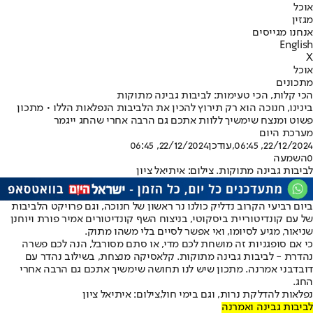
אוכל
מגזין
אנחנו מגייסים
English
X
אוכל
מתכונים
הכי קלות, הכי טעימות: לביבות גבינה מתוקות
בינינו, חנוכה הוא רק תירוץ להכין את הלביבות הנפלאות הללו • מתכון
פשוט ומנצח שימשיך ללוות אתכם גם הרבה אחרי שהחג ייגמר
מערכת היום
22/12/2024, 06:45
,עודכן
22/12/2024, 06:45
0
השמעה
לביבות גבינה מתוקות. צילום: איתיאל ציון
ביום רביעי הקרוב נדליק כולנו נר ראשון של חנוכה, וגם פרויקט הלביבות
של עם קונדיטוריית ביסקוטי, בניצוח השף קונדיטורים אמיר פורת ויוחנן
שניאור, מגיע לסיומו, ואי אפשר לסיים בלי משהו מתוק.
כי אם סופגניות זה מושחת לכם מדי, או סתם מסורבל, הנה לכם פשרה
נהדרת - לביבות גבינה מתוקות. קלאסיקה מנצחת, בשילוב נהדר עם
דובדבני אמרנה. מתכון שיש לנו תחושה שימשיך אתכם גם הרבה אחרי
החג.
נפלאות להדלקת נרות, וגם בימי חול,צילום: איתיאל ציון
לביבות גבינה ואמרנה