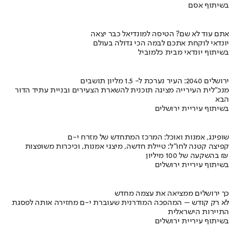
בשיתוף אסם
אתם עוד לא שם? הטיסה למונדיאל כבר יצאה
יונדאי לוקחת אתכם לבמה הכי גדולה בעולם
בשיתוף יונדאי מבית כלמוביל
ירושלים 2040: העיר נערכת ל- 1.5 מליון תושבים
מנכ"לית העירייה מציגה תוכנית להשארת הצעירים ובניית עתיד הדור
הבא
בשיתוף עיריית ירושלים
שופינג, אמנות ואוכל: המרכז המתחדש של מזרח י-ם
קפיצה קטנה לחו"ל: טיילת חדשה, מיצגי אמנות, וכיכרות משופצות
בהשקעה של 100 מיליון ₪
בשיתוף עיריית ירושלים
כך ירושלים ממציאה את עצמה מחדש
לא רק קודש – המהפכה המודרנית שעוברת י-ם מחזירה אותה לפסגת
התיירות הישראלית
בשיתוף עיריית ירושלים