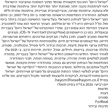
"ישראל היום" הוא גוף תקשורת שנוסד מתוך האמונה שהציבור הישראלי
ראוי לעיתונות טובה יותר, מאוזנת יותר ומדויקת יותר. עיתונות שמדברת
ולא צועקת. עיתונות אמינה, אובייקטיבית ועניינית. עיתונות אחרת וללא
תשלום. המהדורה המודפסת הראשונה פורסמה ב-30 ביולי 2007, וב-2010
הפך "ישראל היום" לעיתון הישראלי בעל שיעור החשיפה הגבוה ביותר בימי
חול. מו"ל העיתון היא ד"ר מרים אדלסון. העורך הראשי הוא עמר לחמנוביץ,
והעורך המייסד הוא עמוס רגב. אתרי האינטרנט של "ישראל היום" בעברית
ובאנגלית, כמו כן היישומונים (אפליקציות) לאנדרואיד ול-iOS, מציגים
חדשות מסביב לשעון, תוכן בלעדי, מבזקים ועדכונים, ניתוחים ופרשנויות,
וידיאו, פודקאסטים ושידורים חיים. פלטפורמות הדיגיטל של "ישראל היום"
כוללות ערוצי חדשות ודעות, תרבות ובידור, לייף סטייל, טכנולוגיה, ספורט,
כלכלה וצרכנות, בריאות, חיילים, אוכל, יהדות, תיירות ורכב. ב-2021 עלו
לאוויר האתר החדש והיישומון החדש של "ישראל היום" בעברית, במטרה
לספק לגולשים חוויה מהירה, עדכנית, בטוחה ונוחה. תכני המהדורה
המודפסת של העיתון זמינים גם באתר, במהדורה יומית מקוונת, ואפשר
לקבל אותם גם בניוזלטר. מועדון ההטבות הייחודי "הקליקה של ישראל
היום" מציע לגולשי האתר הנחות ומבצעים על מוצרים ושירותים. ישראל
היום פתוח להערות, לביקורת ולהצעות לשיפור מקהל הקוראים. פנו אלינו
במייל hayom@israelhayom.co.il.
יום רביעי, 3.6.2026
י"ח בסיון תשפ"ו
חדשות
דעות
ספורט
ForReal
תרבות ובידור