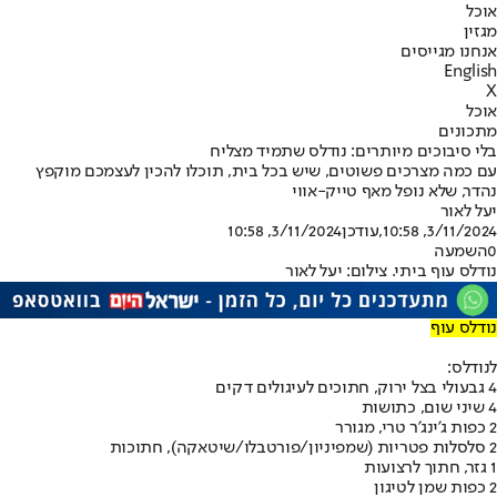
אוכל
מגזין
אנחנו מגייסים
English
X
אוכל
מתכונים
בלי סיבוכים מיותרים: נודלס שתמיד מצליח
עם כמה מצרכים פשוטים, שיש בכל בית, תוכלו להכין לעצמכם מוקפץ
נהדר, שלא נופל מאף טייק-אווי
יעל לאור
3/11/2024, 10:58
,עודכן
3/11/2024, 10:58
0
השמעה
נודלס עוף ביתי. צילום: יעל לאור
נודלס עוף
לנודלס:
4 גבעולי בצל ירוק, חתוכים לעיגולים דקים
4 שיני שום, כתושות
2 כפות ג'ינג'ר טרי, מגורר
2 סלסלות פטריות (שמפיניון/פורטבלו/שיטאקה), חתוכות
1 גזר, חתוך לרצועות
2 כפות שמן לטיגון