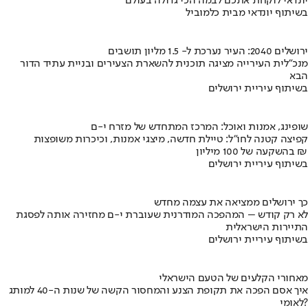
יונדאי לוקחת אתכם לבמה הכי גדולה בעולם
בשיתוף יונדאי מבית כלמוביל
ירושלים 2040: העיר נערכת ל- 1.5 מליון תושבים
מנכ"לית העירייה מציגה תוכנית להשארת הצעירים ובניית עתיד הדור
הבא
בשיתוף עיריית ירושלים
שופינג, אמנות ואוכל: המרכז המתחדש של מזרח י-ם
קפיצה קטנה לחו"ל: טיילת חדשה, מיצגי אמנות, וכיכרות משופצות
בהשקעה של 100 מיליון ₪
בשיתוף עיריית ירושלים
כך ירושלים ממציאה את עצמה מחדש
לא רק קודש – המהפכה המודרנית שעוברת י-ם מחזירה אותה לפסגת
התיירות הישראלית
בשיתוף עיריית ירושלים
מאחורי הקלעים של הטעם הישראלי
איך אסם הפכה את תקופת הצנע והמחסור הקשה של שנות ה-40 למותג
לאומי?