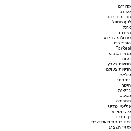
מדורים
ספורט
תרבות ובידור
לייף סטייל
אוכל
תיירות
טכנולוגיה ומדע
הורוסקופ
ForReal
מגזין השבוע
דעות
חדשות בארץ
חדשות בעולם
פוליטי
ביטחוני
חינוך
בריאות
משפט
תחבורה
פוליטי-מדיני
כללי ומידע
דף הבית
זמני כניסת וצאת שבת
מגזין השבוע