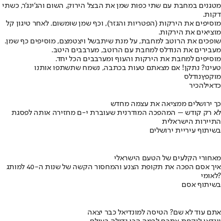
מטגנים במחבת עם שתי כפות שמן את הבצל הירוק, השום והג'ינג'ר, כשתי
דקות.
מוסיפים את הירקות (הפטריות והגזר), וכף שמן שומשום. לאחר טיגון קל
מוציאים את הירקות.
שופכים את הרוטב למחבת, על מנת שיתבשל ויצטמצם, מוסיפים כף שמן.
מעבירים את הנודלס למחבת עם הרוטב, מערבבים היטב.
מוסיפים למחבת את הירקות והעוף ומערבבים הכל יחד.
טעינו? נתקן! אם מצאתם טעות בכתבה, נשמח שתשתפו אותנו
מוקפץ
נודלס
כדאי
להכיר
כך ירושלים ממציאה את עצמה מחדש
לא רק קודש – המהפכה המודרנית שעוברת י-ם מחזירה אותה לפסגת
התיירות הישראלית
בשיתוף עיריית ירושלים
מאחורי הקלעים של הטעם הישראלי
איך אסם הפכה את תקופת הצנע והמחסור הקשה של שנות ה-40 למותג
לאומי?
בשיתוף אסם
אתם עוד לא שם? הטיסה למונדיאל כבר יצאה