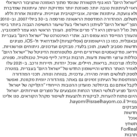
"ישראל היום" הוא גוף תקשורת שנוסד מתוך האמונה שהציבור הישראלי
ראוי לעיתונות טובה יותר, מאוזנת יותר ומדויקת יותר. עיתונות שמדברת
ולא צועקת. עיתונות אמינה, אובייקטיבית ועניינית. עיתונות אחרת וללא
תשלום. המהדורה המודפסת הראשונה פורסמה ב-30 ביולי 2007, וב-2010
הפך "ישראל היום" לעיתון הישראלי בעל שיעור החשיפה הגבוה ביותר בימי
חול. מו"ל העיתון היא ד"ר מרים אדלסון. העורך הראשי הוא עמר לחמנוביץ,
והעורך המייסד הוא עמוס רגב. אתרי האינטרנט של "ישראל היום" בעברית
ובאנגלית, כמו כן היישומונים (אפליקציות) לאנדרואיד ול-iOS, מציגים
חדשות מסביב לשעון, תוכן בלעדי, מבזקים ועדכונים, ניתוחים ופרשנויות,
וידיאו, פודקאסטים ושידורים חיים. פלטפורמות הדיגיטל של "ישראל היום"
כוללות ערוצי חדשות ודעות, תרבות ובידור, לייף סטייל, טכנולוגיה, ספורט,
כלכלה וצרכנות, בריאות, חיילים, אוכל, יהדות, תיירות ורכב. ב-2021 עלו
לאוויר האתר החדש והיישומון החדש של "ישראל היום" בעברית, במטרה
לספק לגולשים חוויה מהירה, עדכנית, בטוחה ונוחה. תכני המהדורה
המודפסת של העיתון זמינים גם באתר, במהדורה יומית מקוונת, ואפשר
לקבל אותם גם בניוזלטר. מועדון ההטבות הייחודי "הקליקה של ישראל
היום" מציע לגולשי האתר הנחות ומבצעים על מוצרים ושירותים. ישראל
היום פתוח להערות, לביקורת ולהצעות לשיפור מקהל הקוראים. פנו אלינו
במייל hayom@israelhayom.co.il.
מבזקים
חדשות
אוכל
תשחץ
ForReal
תרבות