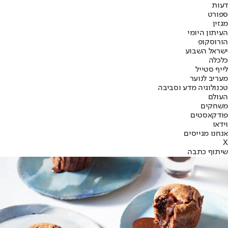
דעות
ספורט
מגזין
העיתון היומי
הורוסקופ
ישראל השבוע
כלכלה
לייף סטייל
מעריב לנוער
טכנולוגיה מדע וסביבה
העולם
משחקים
פודקאסטים
וידאו
אנחנו מגייסים
X
שיתוף כתבה