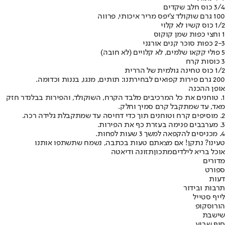
3/4 כוס חלב שקדים
100 גרם שוקולד צ'יפס מריר איכותי, פרווה
1/2 כוס קשיו לא קלוי
1 וחצי כפות שמן קוקוס
2-3 כפות סוכר קנים אורגני
5 פולי קקאו שלמים, לא קלויים (לא חובה)
3 כוסות קרח
1/2 כוס טחינה גולמית של הררית
200 גרם פירות קפואים לבחירתנו: תותים, מנגו, בננות וכדומה.
אופן ההכנה
1. טוחנים את כל המרכיבים מלבד הקרח, השוקולד, והפירות בבלנדר חזק
מאד, עד שמתקבל קרם סמיך וחלק.
2. מוסיפים קרח וטוחנים תוך כדי דחיסה עד שמתקבלת גלידה רכה.
3. מערבבים פנימה בעזרת כף את הפירות.
4. מכניסים להקפאה למשך 3 שעות לפחות.
טעינו? נתקן! אם מצאתם טעות בכתבה, נשמח שתשתפו אותנו
אוכל בריא לילדים
מתכון
תזונה ודיאטה
מדורים
ספורט
דעות
תרבות ובידור
לייף סטייל
הורוסקופ
שישבת
סוף שבוע