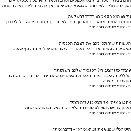
חרם בבית הספר, בית בלי אמצעים ומחברת אחת שהפכה למפלט - כך
הפך יניב חלילי לעיתונאי שפגש את נשיא איראן, כוכבי הוליווד ומלכה אחת
גיל 65 הוא רק אמצע הדרך להשקעה
תוחלת החיים מתארכת והכסף חייב לעבוד: כך תתכננו אופק כלכלי נכון
בשיתוף מנורה מבטחים
הטעויות שיחתכו לכם את קצבת הפנסיה
ממשיכת כספים ועד חוסר תכנון – הצעדים שיצילו את הכסף שלכם
בשיתוף מנורה מבטחים
עובדי מגזר ציבורי? הפנסיה שלכם השתנתה
קל ללכת לאיבוד בין התוספות והשינויים שהנהיגה המדינה. כך תמנעו
מפערים בקצבה
בשיתוף מנורה מבטחים
אינטואיציה? אל תסמכו עליה תמיד
תכנון פרישה הוא לא מותרות אלא הכרח. אל תכנעו לאדישות
בשיתוף מנורה מבטחים
הישראלי שפגש את נשיא איראן - ודיבר איתו