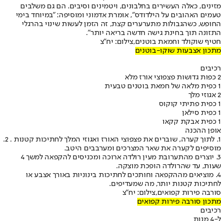
מזינים, כאלה העשירים בחלבונים, ויטמינים וסיבים. הם גם משלבים
טעמים האהובים על הילדודס", אומרת אדמוני ומוסיפה: "במיוחד בימי
החופש, כשהגבולות מתערערים קצת, זה הזמן לעשות שינוי בהרגלי
התזונה תוך בחינת גישה חדשה בריאה יותר".
חטיף שוקולד וחמאת בוטנים,צילום: יח"צ
מתכון אצבעות שוקו-בוטנים
רכיבים
2 כפות גדושות פצפוצי אורז מלא
1 כפית מלאה של חמאת בוטנים טבעית
2 אגוזי מלך
1 כפית פתיתי קוקוס
1 כפית סילאן
1 כפית אבקת קקאו
אופן ההכנה
1. לתוך קערה, שוברים את פצפוצי האורז ואגוזי המלך לחתיכות קטנות . 2.
מוסיפים לקערה את שאר המצרכים ומערבבים היטב.
3. יוצרים מהתערובת מעין רולדה ארוכה ומכניסים להקפאה למשך 4
שעות, עד שהרולדה הופכת מוצקה.
4. מוציאים מההקפאה וחותכים לחתיכות בינוניות באורך אצבע או
לחתיכות קטנות יותר, מה שמעדיפים.
סורבה פירות קפואים,צילום: יח"צ
מתכון סורבה פירות קפואים
רכיבים
ל-4 מנות