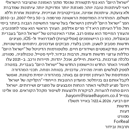
"ישראל היום" הוא גוף תקשורת שנוסד מתוך האמונה שהציבור הישראלי
ראוי לעיתונות טובה יותר, מאוזנת יותר ומדויקת יותר. עיתונות שמדברת
ולא צועקת. עיתונות אמינה, אובייקטיבית ועניינית. עיתונות אחרת וללא
תשלום. המהדורה המודפסת הראשונה פורסמה ב-30 ביולי 2007, וב-2010
הפך "ישראל היום" לעיתון הישראלי בעל שיעור החשיפה הגבוה ביותר בימי
חול. מו"ל העיתון היא ד"ר מרים אדלסון. העורך הראשי הוא עמר לחמנוביץ,
והעורך המייסד הוא עמוס רגב. אתרי האינטרנט של "ישראל היום" בעברית
ובאנגלית, כמו כן היישומונים (אפליקציות) לאנדרואיד ול-iOS, מציגים
חדשות מסביב לשעון, תוכן בלעדי, מבזקים ועדכונים, ניתוחים ופרשנויות,
וידיאו, פודקאסטים ושידורים חיים. פלטפורמות הדיגיטל של "ישראל היום"
כוללות ערוצי חדשות ודעות, תרבות ובידור, לייף סטייל, טכנולוגיה, ספורט,
כלכלה וצרכנות, בריאות, חיילים, אוכל, יהדות, תיירות ורכב. ב-2021 עלו
לאוויר האתר החדש והיישומון החדש של "ישראל היום" בעברית, במטרה
לספק לגולשים חוויה מהירה, עדכנית, בטוחה ונוחה. תכני המהדורה
המודפסת של העיתון זמינים גם באתר, במהדורה יומית מקוונת, ואפשר
לקבל אותם גם בניוזלטר. מועדון ההטבות הייחודי "הקליקה של ישראל
היום" מציע לגולשי האתר הנחות ומבצעים על מוצרים ושירותים. ישראל
היום פתוח להערות, לביקורת ולהצעות לשיפור מקהל הקוראים. פנו אלינו
במייל hayom@israelhayom.co.il.
יום רביעי, 22.4.2026
ה' באייר תשפ"ו
חדשות
דעות
ספורט
ForReal
תרבות ובידור