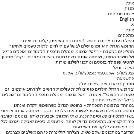
אוכל
מגזין
אנחנו מגייסים
English
X
אוכל
מתכונים
פעילות עם הילדים בחופש: 2 מתכונים טעימים, קלים ובריאים
החופש הגדול הוא זמן מושלם לבשל עם הילדים, לגלות טעמים ולחקור
תהליכים במטבח • רויטל אדמוני, מנהלת תוכנית הלימודים "אוכלים בריא"
של משרד החינוך, שיתפה אותנו בשתי מנות קיציות ומזינות • קבלו מתכון
לחטיף שוקולד בוטנים ומתכון לשלגון פירות
הילה דודאל
3/8/2023, 05:44
,עודכן
3/8/2023, 05:44
0
השמעה
מתכון בריא וטעים. צילום: יח"צ
"בחופש הגדול הילדים פנויים לגלות עולמות חדשים ולהרחיב אופקים, גם
כשמדובר באוכל", אומרת רויטל אדמוני, מנהלת תוכנית הלימודים "אוכלים
בריא" של משרד החינוך.
במיוחד בתקופה הנוכחית - בחופש הגדול, כשהשמש יוקדת ואנחנו
מחפשים פעילות שאפשר לעשות עם הילדים במזגן - שיתפה אותנו אדמוני
בשני מתכונים פשוטים להכנה. שתי המנות: אצבעות שוקו-בוטנים וסורבה
פירות קפואים, מתאימים בדיוק לעונה, מרעננים, כיפים לאכילה ויגרמו לכל
בני המשפחה ללקק את האצבעות.
"מדובר במתכונים שהם פשוט הצלחה קולינרית כי הם משלבים מצרכים