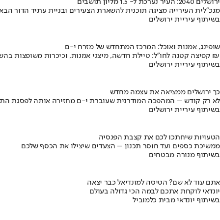
ירושלים 2040: העיר נערכת ל- 1.5 מליון תושבים
מנכ"לית העירייה מציגה תוכנית להשארת הצעירים ובניית עתיד הדור הבא
בשיתוף עיריית ירושלים
שופינג, אמנות ואוכל: המרכז המתחדש של מזרח י-ם
קפיצה קטנה לחו"ל: טיילת חדשה, מיצגי אמנות, וכיכרות משופצות בהשקעה של 100 מיליון ₪
בשיתוף עיריית ירושלים
כך ירושלים ממציאה את עצמה מחדש
לא רק קודש – המהפכה המודרנית שעוברת י-ם מחזירה אותה לפסגת התי
בשיתוף עיריית ירושלים
הטעויות שיחתכו לכם את קצבת הפנסיה
ממשיכת כספים ועד חוסר תכנון – הצעדים שיצילו את הכסף שלכם
בשיתוף מנורה מבטחים
אתם עוד לא שם? הטיסה למונדיאל כבר יצאה
יונדאי לוקחת אתכם לבמה הכי גדולה בעולם
בשיתוף יונדאי מבית כלמוביל