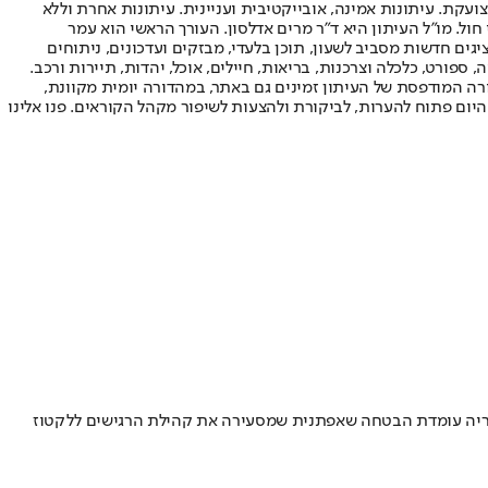
ועקת. עיתונות אמינה, אובייקטיבית ועניינית. עיתונות אחרת וללא
עור החשיפה הגבוה ביותר בימי חול. מו"ל העיתון היא ד"ר מרים אדלסון. העורך הראשי הוא עמר
 והעורך המייסד הוא עמוס רגב. אתרי האינטרנט של "ישראל היום" בעברית ובאנגלית, כמו כן היישומונים (אפליקציות) לאנדרואיד ול-iOS, מציגים חדשות מסביב לשעון, תוכן בלעדי, מבזקים ועדכונים, ניתוחים
, ספורט, כלכלה וצרכנות, בריאות, חיילים, אוכל, יהדות, תיירות ורכב.
דורה המודפסת של העיתון זמינים גם באתר, במהדורה יומית מקוונת,
היום פתוח להערות, לביקורת ולהצעות לשיפור מקהל הקוראים. פנו אלינו
חוריה עומדת הבטחה שאפתנית שמסעירה את קהילת הרגישים ללקטוז