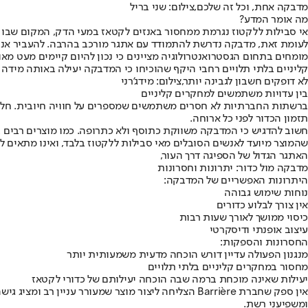
מדבקה אחת, וכל זה שלכם,צילום: שני בריל
מה אומר המדע?
אי סבילות ללקטוז נגרמת ממחסור באנזים לקטאז במעי הדק, המקום שבו ה
לעומת זאת, מדבקה נדרשת להתמודד עם אתגר מורכב בהרבה. להעביר אנזים
מומחים בתחום הגסטרואנטרולוגיה מציינים כי נכון להיום קיימים מעט מאו
קליניים בלתי תלויים רחבי היקף שהוכיחו כי המדבקה יעילה באותה מידה 
לא דופקים חשבון לגבינה יותר,צילום: מידג'רני
בין עדויות משתמשים למחקרים קליניים
ברשתות החברתיות לא חסרים משתמשים שמספרים על חוויה חיובית. חלקם 
תזמון הכדור לפני כל ארוחה.
שהמוצר מיועד לאנשים הסובלים מאי סבילות ללקטוז בלבד, ואינו מתאים לא
האתגר הגדול של הספיגה דרך העור,
מדבקה מול כדור: יתרונות וחסרונות
היתרונות האפשריים של המדבקה:
נוחות שימוש גבוהה
אין צורך לבלוע כדורים
כיסוי ממושך לאורך שעות רבות
עיצוב אופנתי ודיסקרטי
החסרונות והספקות:
מנגנון הפעולה עדיין דורש הוכחה מדעית משמעותית יותר
מחסור במחקרים קליניים בלתי תלויים
יעילות שאינה מוכחת ברמה שבה הוכחה יעילותם של כדורי לקטאז
אין ספק שחברת Barrière הצליחה ליצור מוצר שמעורר 
ומשפיעני רשת.