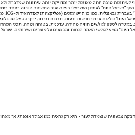
לעיתונות טובה יותר, מאוזנת יותר ומדויקת יותר. עיתונות שמדברת ולא צ
שלום. המהדורה המודפסת הראשונה פורסמה ב-30 ביולי 2007, וב-2010 הפך "ישראל היום" לעיתון הישראלי בעל שי
לחמנוביץ,
ל היום" כוללות ערוצי חדשות ודעות, תרבות ובידור, לייף סטייל, טכנולוגיה
ברית, במטרה לספק לגולשים חוויה מהירה, עדכנית, בטוחה ונוחה. תכני המה
ל היום" מציע לגולשי האתר הנחות ומבצעים על מוצרים ושירותים. ישראל 
בקה צבעונית שנצמדת לעור • היא רק נראית כמו אביזר אופנתי, אך מא