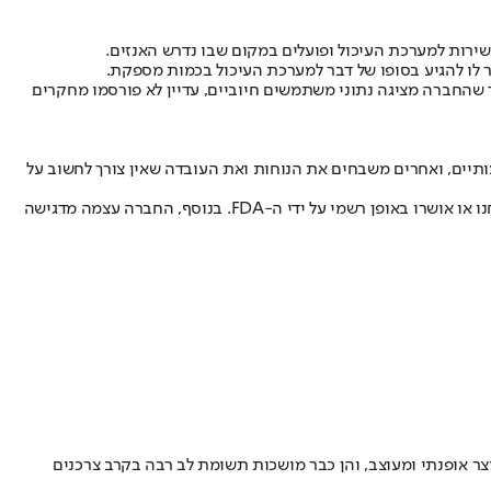
ירות למערכת העיכול ופועלים במקום שבו נדרש האנזים.
 לו להגיע בסופו של דבר למערכת העיכול בכמות מספקת.
ד שהחברה מציגה נתוני משתמשים חיוביים, עדיין לא פורסמו מחקרים
תיים, ואחרים משבחים את הנוחות ואת העובדה שאין צורך לחשוב על
חשוב להדגיש כי המדבקה משווקת כתוסף ולא כתרופה. כמו מוצרים רבים בתחום תוספי התזונה בארצות הברית, ההצהרות השיווקיות לגביה לא נבחנו או אושרו באופן רשמי על ידי ה-FDA. בנוסף, החברה עצמה מדגישה
מיומי למוצר אופנתי ומעוצב, והן כבר מושכות תשומת לב רבה בקרב צרכנים