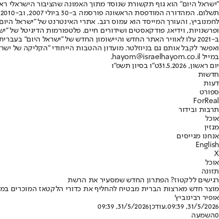
"ישראל היום" הוא גוף תקשורת שנוסד מתוך האמונה שהציבור הישראלי ראוי 
ת
ופרשנויות, וידיאו, פודקאסטים ושידורים חיים. פלטפורמות הדיגיטל של "ישרא
ב-2021 עלו לאוויר האתר החדש והיישומון החדש של "ישראל היום" בע
ואפשר לקבל אותם גם בניוזלטר. מועדון ההטבות הייחודי "הקליקה של ישרא
במייל hayom@israelhayom.co.il.
יום ראשון, 31.5.2026
ט"ו בסיון תשפ"ו
חדשות
דעות
ספורט
ForReal
תרבות ובידור
אוכל
מגזין
אנחנו מגייסים
English
X
אוכל
תזונה
רגישים ללקטוז? הפתרון החדש שמסעיר את הרשת
מוצר חדש מארצות הברית מבטיח להחליף את כדורי הלקטאז המוכרים במד
אופיר רבינוביץ'
31/5/2026, 09:39
,עודכן
31/5/2026, 09:39
0
השמעה