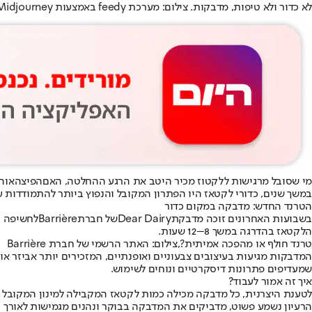
לא כדור ולא טיפות, מדבקות. צילום: מערכת feedy באמצעות Midjourney
מי שסובל מרגישות ללקטוז מכיר היטב את הרגע ההחלטה, האם
הפיצה
או
ה
במשך שנים, כדורי לקטאז היו הפתרון המקובל והנפוץ ביותר להתמודדות 
הטרנד החדש: מדבקה במקום כדור
בשבועות האחרונים זוכה מדבקת
Dear Dairy
של חברת
Barrière
לחשיפה ר
הלקטאז בהדרגה במשך 8–12 שעות.
טרנד חולף או מהפכה אמיתית?,צילום: האתר הרשמי של חברת Barrière
המדבקות מגיעות בעיצובים צבעוניים ואופנתיים, המזכירים יותר אביזר או
שמעדיפים פתרונות דיסקרטיים ונוחים לשימוש.
איך זה אמור לעבוד?
לטענת היצרנית, כל מדבקה מכילה כמות לקטאז המקבילה למינון המקובל 
הרעיון נשמע פשוט, מדביקים את המדבקה בבוקר ונהנים מגמישות לאורך ה