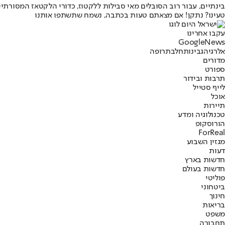
בינתיים, עבור רוב הסובלים מאי סבילות ללקטוז, כדורי הלקטאז המסורתי
טעינו? נתקן! אם מצאתם טעות בכתבה, נשמח שתשתפו אותנו
עקבו אחרינו
G
o
o
g
l
e
News
אלרגיה
גבינות
חלב
תרופה
מדורים
ספורט
תרבות ובידור
לייף סטייל
אוכל
תיירות
טכנולוגיה ומדע
הורוסקופ
ForReal
מגזין השבוע
דעות
חדשות בארץ
חדשות בעולם
פוליטי
ביטחוני
חינוך
בריאות
משפט
תחבורה