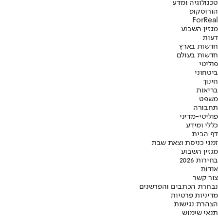
טכנולוגיה ומדע
הורוסקופ
ForReal
מגזין השבוע
דעות
חדשות בארץ
חדשות בעולם
פוליטי
ביטחוני
חינוך
בריאות
משפט
תחבורה
פוליטי-מדיני
כללי ומידע
דף הבית
זמני כניסת וצאת שבת
מגזין השבוע
בחירות 2026
אודות
צור קשר
נבחרת הכתבים והפרשנים
מדיניות פרטיות
הצהרת נגישות
תנאי שימוש