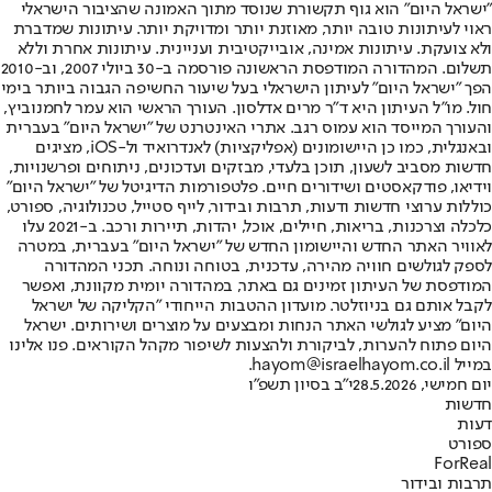
"ישראל היום" הוא גוף תקשורת שנוסד מתוך האמונה שהציבור הישראלי
ראוי לעיתונות טובה יותר, מאוזנת יותר ומדויקת יותר. עיתונות שמדברת
ולא צועקת. עיתונות אמינה, אובייקטיבית ועניינית. עיתונות אחרת וללא
תשלום. המהדורה המודפסת הראשונה פורסמה ב-30 ביולי 2007, וב-2010
הפך "ישראל היום" לעיתון הישראלי בעל שיעור החשיפה הגבוה ביותר בימי
חול. מו"ל העיתון היא ד"ר מרים אדלסון. העורך הראשי הוא עמר לחמנוביץ,
והעורך המייסד הוא עמוס רגב. אתרי האינטרנט של "ישראל היום" בעברית
ובאנגלית, כמו כן היישומונים (אפליקציות) לאנדרואיד ול-iOS, מציגים
חדשות מסביב לשעון, תוכן בלעדי, מבזקים ועדכונים, ניתוחים ופרשנויות,
וידיאו, פודקאסטים ושידורים חיים. פלטפורמות הדיגיטל של "ישראל היום"
כוללות ערוצי חדשות ודעות, תרבות ובידור, לייף סטייל, טכנולוגיה, ספורט,
כלכלה וצרכנות, בריאות, חיילים, אוכל, יהדות, תיירות ורכב. ב-2021 עלו
לאוויר האתר החדש והיישומון החדש של "ישראל היום" בעברית, במטרה
לספק לגולשים חוויה מהירה, עדכנית, בטוחה ונוחה. תכני המהדורה
המודפסת של העיתון זמינים גם באתר, במהדורה יומית מקוונת, ואפשר
לקבל אותם גם בניוזלטר. מועדון ההטבות הייחודי "הקליקה של ישראל
היום" מציע לגולשי האתר הנחות ומבצעים על מוצרים ושירותים. ישראל
היום פתוח להערות, לביקורת ולהצעות לשיפור מקהל הקוראים. פנו אלינו
במייל hayom@israelhayom.co.il.
יום חמישי, 28.5.2026
י"ב בסיון תשפ"ו
חדשות
דעות
ספורט
ForReal
תרבות ובידור