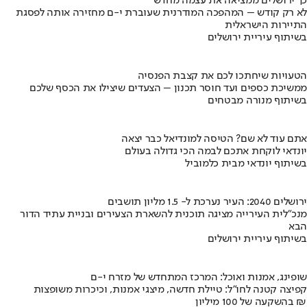
כך ירושלים ממציאה את עצמה מחדש
לא רק קודש – המהפכה המודרנית שעוברת י-ם מחזירה אותה לפסגת
התיירות הישראלית
בשיתוף עיריית ירושלים
הטעויות שיחתכו לכם את קצבת הפנסיה
ממשיכת כספים ועד חוסר תכנון – הצעדים שיצילו את הכסף שלכם
בשיתוף מנורה מבטחים
אתם עוד לא שם? הטיסה למונדיאל כבר יצאה
יונדאי לוקחת אתכם לבמה הכי גדולה בעולם
בשיתוף יונדאי מבית כלמוביל
ירושלים 2040: העיר נערכת ל- 1.5 מליון תושבים
מנכ"לית העירייה מציגה תוכנית להשארת הצעירים ובניית עתיד הדור
הבא
בשיתוף עיריית ירושלים
שופינג, אמנות ואוכל: המרכז המתחדש של מזרח י-ם
קפיצה קטנה לחו"ל: טיילת חדשה, מיצגי אמנות, וכיכרות משופצות
בהשקעה של 100 מיליון ₪