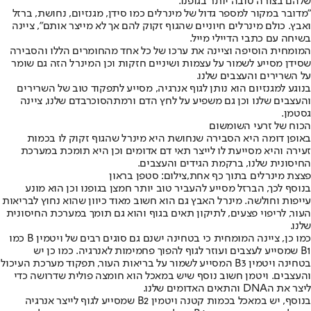
שלהם בצורה טובה יותר בגופנו.
"מדובר במקור למספר גדול של מינרלים כמו סידן, מגנזיום, נחושת, ברזל
ואבץ. כולם מינרלים חיוניים שהגוף זקוק להם אך לא מייצר אותם", ציינה
בשיחה עם כתבי הדיילי מייל.
המומחית הוסיפה וציינה את ערכו של כל אחד מהחומרים הללו והסבירה
שסידן מסייע לשמור על עצמות ושיניים חזקות וכן המינרל הזה גם שומר
על השרירים והעצבים שלנו.
בנוגע למגנזיום הוא נותן לגוף אנרגיה, מסייע לתפקוד טוב של השרירים
והעצבים שלנו וכן גם משפיע על לחץ הדם ורמת
הסוכר
בדם שלנו, ציינה
גסטמן.
הכוח של זרעי השומשום
באופן דומה היא הסבירה שנחושת היא מינרל שהגוף זקוק לו בכמות
זעירה והיא מסייעת לו לייצר תאי דם אדומים וכן היא תומכת במערכת
החיסונית שלנו, ברקמת הגידים והעצבים.
פצצת מינרלים בתוך כף אחת,צילום: סטפן בראון
בנוסף לכך, הברזל מסייע להעביר טוב יותר חמצן בגופנו וכן הוא מונע
עייפות וחולשה. מינרל האבץ גם הוא חשוב מאוד כיוון שהוא נחוץ לבריאות
העור, לריפוי פצעים, לתיקון תאים בגוף והוא גם תומך במערכת החיסונית
שלנו.
כמו כן, ציינה המומחית כי בטחינה ישנם גם סוגים רבים של ויטמין B כמו
B1 שמסייע לעצבים ועוזר לגוף להפוך פחמימות לאנרגיה. כמו כן יש
בטחינה ויטמין B3 המסייע לשמור על בריאות העור, תפקוד מערכת העיכול
והעצבים. ויטמן חשוב נוסף שיש במאכל הוא חומצה פולית שדרושה כדי
ליצר את הDNA והתאים האדומים שלנו.
בנוסף, יש במאכל בכמות קטנה ויטמין B2 שמסייע לגוף לייצר אנרגיה