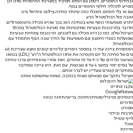
ובחילוף החומרים, ויטמן B6 המלא תפקיד במערכת החיסונית שלנו וכן
מסייע לתהליך חילוף החומרים בגוף.
עם או בלי חומוס, תאכלו כמה שיותר טחינה,צילום: איתיאל ציון
טובה מול הכולסטרול הרע
יתרון משמעותי נוסף שיש בטחינה הוא בכך שהיא מכילה פיטוסטרולים.
מדובר בתרכובות טבעיות שמקטינות את ספיגת הכולסטרול במהלך
העיכול שלנו. כמו כן היא מכילה גם ליגננים, תרכובות צמחיות טבעיות
שפועלות כנוגדי חימצון וגם משפיעות על הדרך שבה הגוף מתמודד עם
הכולסטרול.
המומחית ציינה עוד כי במספר ניסויים קליניים קטנים נמצא שצריכת 40
גרם של טחינה כל יום מקטינה את אחוז הכולסטרול ה"רע" (LDL) בגופנו
בשיעור מדהים של כ-9 עד 10 אחוזים. זאת אחרי שהנסיינים צרכו טחינה
על בסיס יומי במשך 4 עד 8 שבועות. עם זאת, היא ציינה שמדובר
במחקרים קטנים שעדיין יש לברר אותם.
טעינו? נתקן! אם מצאתם טעות בכתבה, נשמח שתשתפו אותנו
עקבו אחרינו
G
o
o
g
l
e
News
ויטמינים ומינרלים
טחינה
תזונה בריאה
תזונה נכונה
מדורים
ספורט
תרבות ובידור
לייף סטייל
אוכל
תיירות