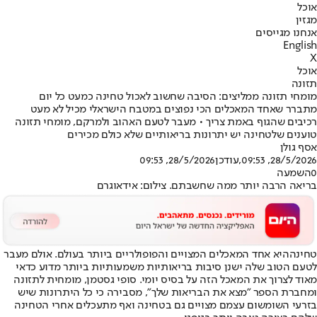
אוכל
מגזין
אנחנו מגייסים
English
X
אוכל
תזונה
מומחי תזונה ממליצים: הסיבה שחשוב לאכול טחינה כמעט כל יום
מתברר שאחד המאכלים הכי נפוצים במטבח הישראלי מכיל לא מעט
רכיבים שהגוף באמת צריך • מעבר לטעם האהוב ולמרקם, מומחי תזונה
טוענים שלטחינה יש יתרונות בריאותיים שלא כולם מכירים
אסף גולן
28/5/2026, 09:53
,עודכן
28/5/2026, 09:53
0
השמעה
בריאה הרבה יותר ממה שחשבתם. צילום: אידאוגרם
טחינה
היא אחד המאכלים המצויים והפופולריים ביותר בעולם. אולם מעבר
לטעם הטוב שלה ישנן סיבות בריאותיות משמעותיות ביותר מדוע כדאי
מאוד לצרוך את המאכל הזה על בסיס יומי. סופי גסטמן, מומחית לתזונה
ומחברת הספר "מצא את הבריאות שלך", מסבירה כי כל היתרונות שיש
בזרעי השומשום עצמם מצויים גם בטחינה ואף מתעכלים אחרי הטחינה