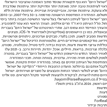
"ישראל היום" הוא גוף תקשורת שנוסד מתוך האמונה שהציבור הישראלי
ראוי לעיתונות טובה יותר, מאוזנת יותר ומדויקת יותר. עיתונות שמדברת
ולא צועקת. עיתונות אמינה, אובייקטיבית ועניינית. עיתונות אחרת וללא
תשלום. המהדורה המודפסת הראשונה פורסמה ב-30 ביולי 2007, וב-2010
הפך "ישראל היום" לעיתון הישראלי בעל שיעור החשיפה הגבוה ביותר בימי
חול. מו"ל העיתון היא ד"ר מרים אדלסון. העורך הראשי הוא עמר לחמנוביץ,
והעורך המייסד הוא עמוס רגב. אתרי האינטרנט של "ישראל היום" בעברית
ובאנגלית, כמו כן היישומונים (אפליקציות) לאנדרואיד ול-iOS, מציגים
חדשות מסביב לשעון, תוכן בלעדי, מבזקים ועדכונים, ניתוחים ופרשנויות,
וידיאו, פודקאסטים ושידורים חיים. פלטפורמות הדיגיטל של "ישראל היום"
כוללות ערוצי חדשות ודעות, תרבות ובידור, לייף סטייל, טכנולוגיה, ספורט,
כלכלה וצרכנות, בריאות, חיילים, אוכל, יהדות, תיירות ורכב. ב-2021 עלו
לאוויר האתר החדש והיישומון החדש של "ישראל היום" בעברית, במטרה
לספק לגולשים חוויה מהירה, עדכנית, בטוחה ונוחה. תכני המהדורה
המודפסת של העיתון זמינים גם באתר, במהדורה יומית מקוונת, ואפשר
לקבל אותם גם בניוזלטר. מועדון ההטבות הייחודי "הקליקה של ישראל
היום" מציע לגולשי האתר הנחות ומבצעים על מוצרים ושירותים. ישראל
היום פתוח להערות, לביקורת ולהצעות לשיפור מקהל הקוראים. פנו אלינו
במייל hayom@israelhayom.co.il.
יום ראשון, 7.6.2026
כ"ב בסיון תשפ"ו
חדשות
דעות
ספורט
ForReal
תרבות ובידור