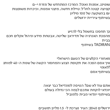
שופינג, אמנות ואוכל: המרכז המתחדש של מזרח י-ם
קפיצה קטנה לחו"ל: טיילת חדשה, מיצגי אמנות, וכיכרות משופצות
בהשקעה של 100 מיליון ₪
בשיתוף עיריית ירושלים
כך תחסכו בחשמל בלי להזיע
מהפכת האנרגיה של תדיראן: שליטה, אבטחת מידע וניהול אקלים חכם
בבית
בשיתוף TADIRAN
מאחורי הקלעים של הטעם הישראלי
איך אסם הפכה את תקופת הצנע והמחסור הקשה של שנות ה-40 למותג
לאומי?
בשיתוף אסם
אתם עוד לא שם? הטיסה למונדיאל כבר יצאה
יונדאי לוקחת אתכם לבמה הכי גדולה בעולם
בשיתוף יונדאי מבית כלמוביל
ירושלים 2040: העיר נערכת ל- 1.5 מליון תושבים