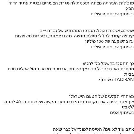
מנכ"לית העירייה מציגה תוכנית להשארת הצעירים ובניית עתיד הדור
הבא
בשיתוף עיריית ירושלים
שופינג, אמנות ואוכל: המרכז המתחדש של מזרח י-ם
קפיצה קטנה לחו"ל: טיילת חדשה, מיצגי אמנות, וכיכרות משופצות
בהשקעה של 100 מיליון ₪
בשיתוף עיריית ירושלים
כך תחסכו בחשמל בלי להזיע
מהפכת האנרגיה של תדיראן: שליטה, אבטחת מידע וניהול אקלים חכם
בבית
בשיתוף TADIRAN
מאחורי הקלעים של הטעם הישראלי
איך אסם הפכה את תקופת הצנע והמחסור הקשה של שנות ה-40 למותג
לאומי?
בשיתוף אסם
אתם עוד לא שם? הטיסה למונדיאל כבר יצאה