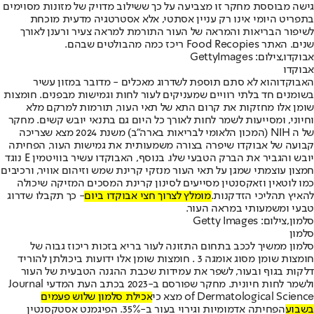
גישה מבוססת מחקר זו מצביעה על כך ששילוב מדויק של מזונות מסוימים
בתפריט היומי אינו רק עניין אסתטי, אלא אסטרטגיה מדעית מוכחת
לשיפור הבריאות והמראה של העור התורמת למראה צעיר ורענן לאורך
שנים. האתר Food Recopies ריכז כמה מהבולטים שבהם.
אבוקדו,צילום: GettyImages
אבוקדו
ה
אבוקדו
הוא לא סתם תוספת לשדרוג מאכלים - מדובר במזון עשיר
בשומנים חד בלתי רוויים שמעניקים לעור לחות וגמישות מבפנים. חומצות
שומן אלו מחזקות את קרום התא של תאי העור, תורמות למרקם מלא
וחיוני, ומסייעות לשמר לחות לאורך כל היום גם בתנאי יובש קשים. מחקר
של ה NIH (המכון הלאומי לבריאות בארה"ב) משנת 2024 מצא שצריכה
קבועה של אבוקדו שיפרה בצורה משמעותית את גמישות העור, הפחיתה
יובש והגביר את הברק הטבעי שלו. בנוסף, האבוקדו עשיר בוויטמין E נוגד
חמצון עוצמתי שמגן על תאי העור מנזקי קרינת שמש וזיהום אוויר, ורכיבים
כמו לוטאין וזאקסנטין מסייעים לסינון קרינת המסכים המזיקה שיכולה
להאיץ תהליכי הזדקנות.
מומלץ לצרוך חצי אבוקדו ביום
- כך תקבלו שדרוג
טבעי ומשמעותי במראה העור.
סלמון,צילום: Getty Images
סלמון
סלמון ממשיך לככב בתחום התזונה לעור בריא בזכות ריכוז גבוה של
חומצות שומן מסוג אומגה 3 . חומצות שומן אלו ידועות ביכולתן להוריד
דלקות בגוף ובעור, לשפר את עמידות שכבת ההגנה הטבעית של העור
ולשמר לחות חיונית. מחקר שפורסם ב-2023 בכתב העת המדעי Journal
of Dermatological Science מצא כי
אכילת סלמון שלוש פעמים
בשבוע
הפחיתה אדמומיות וגירוי בעור ב-35%. הפיגמנט אסטקסנטין