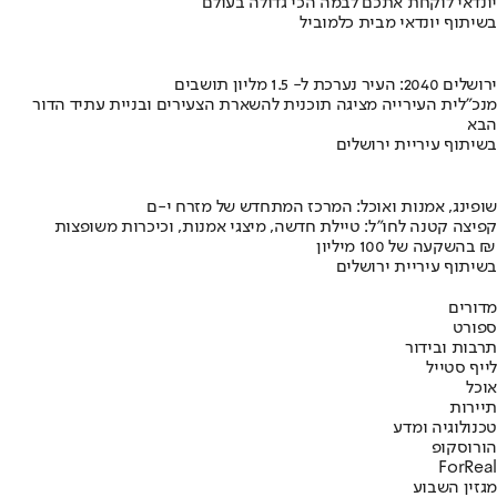
יונדאי לוקחת אתכם לבמה הכי גדולה בעולם
בשיתוף יונדאי מבית כלמוביל
ירושלים 2040: העיר נערכת ל- 1.5 מליון תושבים
מנכ"לית העירייה מציגה תוכנית להשארת הצעירים ובניית עתיד הדור
הבא
בשיתוף עיריית ירושלים
שופינג, אמנות ואוכל: המרכז המתחדש של מזרח י-ם
קפיצה קטנה לחו"ל: טיילת חדשה, מיצגי אמנות, וכיכרות משופצות
בהשקעה של 100 מיליון ₪
בשיתוף עיריית ירושלים
מדורים
ספורט
תרבות ובידור
לייף סטייל
אוכל
תיירות
טכנולוגיה ומדע
הורוסקופ
ForReal
מגזין השבוע