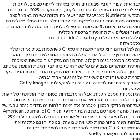
לבריאות העור. האבץ שבאגוזים חיוני במיוחד לריפוי פצעים, לוויסות
פעולת בלוטות השומן ולהפחתת דלקות, כשמחקר מ-2025 בכתב העת
המדעי Nutrients מצביע על קשר ישיר בין תזונה עשירה באבץ לקצב
החלמה מהיר מפצעונים ולמרקם עור אחיד וחלק. אגוזי המלך מכילים גם
חומצת שומן אומגה 3 מהצומח, אלפא לינולנית, התורמת ללחות ולרכות
העור ומעלים את תחושת הבריאות הכללית.
פלפלים אדומים,צילום: outsideclick / pixabay
פלפל אדום
הפלפל האדום הוא מקור מנצח לוויטמין C כשהכמות בכוס אחת יכולה
להשתוות ואף להכפיל את ההמלצה היומית המומלצת. ויטמין C הוא
המרכיב המרכזי בייצור קולגן, החלבון המעניק לעור גמישות וצפיפות
חיונית ומחקרים מצביעים על קשר חיובי בינו לבין האטת הופעת קמטים.
בנוסף, פלפל אדום מכיל קרוטנואידים שמעניקים הגנה נוספת מפני נזקי
קרינת שמש ותורמים לשמירה על גוון עור אחיד ובהיר.
להוסיף אוכמניות לתזונה, זה טוב גם לעור,צילום: Getty Images
אוכמניות
האוכמניות אמנם קטנות, אבל הן מתבררות כסופר כוח התזונתי של העור.
הן מכילות רמות גבוהות של אנתוציאנינים - נוגדי חמצון רבי עוצמה
שנלחמים בנזקי חמצון, מגברים את רמות הלחות ומעודדים זוהר טבעי של
העור. מחקר שפורסם בכתב העת המדעי American Journal of Clinical
Nutrition מצא שצריכה יומית של אוכמניות מובילה לשיפור של כ-25%
בלחות העור בתוך פחות משישה שבועות. בנוסף, הן גם כוללות את
הויטמינים K ו-C התורמים להבהרת העור ולהפחתת כהויות.
תרד,צילום: Getty Images
תרד