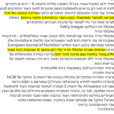
תרד ידוע כמאכל עשיר בברזל, חומצה פולית וויטמין K - רכיבים חיוניים
ליצירת תאי דם בריאים ולאספקת חמצן מיטבית לתאי העור התורמים לגוון
אחיד, עור זוהר והפחתת כהויות. מחקרים הראו ש
צריכה קבועה של תרד
מביאה לשיפור משמעותי בגוון העור ובהפחתת סימני עייפות
. מומלץ
לצרוך אותו טרי כדי לשמור על מרבית הערכים התזונתיים.
שוקולד מריר,צילום: Getty Images
שוקולד מריר
שוקולד מריר איכותי עם לפחות 70% קקאו, עשיר בפוליפנולים - תרכובות
שמגבירות את זרימת הדם לעור ומשפרות את הלחות והאלסטיות שלו.
מחקר שפורסם בכתב העת המדעי European Journal of Nutrition
הראה
שנשים שצרכו שוקולד מריר מדי יום במשך 12 שבועות נהנו מעור
חלק,
עשיר בלחות ועם מראה זוהר יותר.
צריכה במידה אופטימלית של
שוקולד מריר ללא תוספות מיותרות וסוכר היא דרך טעימה לשמור על
בריאות העור.
גרעיני חמנייה,צילום: באמצעות בינה מלאכותית
גרעיני חמנייה
גרעיני חמנייה מתהדרים בתכולה גבוהה של ויטמין E. מחקר של NCBI
(המרכז הלאומי למידע ביוטכנולוגי בארה"ב) שפורסם ב-2025 הראה
שצריכה משמעותית של ויטמין E קשורה לשיפור גמישות העור ולתחושת
רכות ומלאות. לצד זה, גרעיני החמנייה מספקים מינרלים כמו סלניום ואבץ
העוזרים בתיקון נזקים לתאי העור ובהגנה מפני מצבי סטרס סביבתי.
טעינו? נתקן! אם מצאתם טעות בכתבה, נשמח שתשתפו אותנו
עור הפנים
תזונה בריאה
כדאי
להכיר