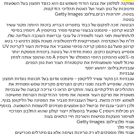
שמקנה לסלמון את צבעו הורוד משמש גם הוא כנוגד חמצון בעל השפעות
מיטיבות על גוון העור ועל האטת תהליכי הזדקנות.
בטטה, יתרונות רבים,צילום: Getty Images
בטטה
הבטטה זוכה למקום של כבוד בתפריט הבריא בזכות היותה מקור עשיר
לבטא קרוטן - פיגמנט צבעוני שהגוף ממיר בוויטמין A, ויטמין בסיסי
להתחדשות תאי העור ולשמירה על עובי ובריאות השכבה העליונה שלו.
דו”ח של האקדמיה האמריקאית לדרמטולוגיה משנת 2024 הדגיש כי בטא
קרוטן פועל גם כמסנן קרינה פנימי שמגביר את עמידות העור לקרינת UV
ומסייע בשיקום נזקים. כמות מדודה של בטטה בינונית מספקת יותר
מ-400% מהמינון היומי המומלץ של ויטמין A מה שהופך אותה למזון
שיכול לשפר משמעותית את טקסטורת העור ואת גוון הפנים.
עגבניות,צילום: יהושע יוסף
עגבניות
עגבניות הן מקור עשיר לליקופן - פיגמנט אדום בעל תכונות נוגדות חמצון
חזקה, שמסייע להגנה מפני נזקים הנגרמים מקרינת שמש ומפחית את
התהליכים הדלקתיים בעור. מחקרים הראו כי צריכה קבועה של עגבניות
משפרת את מרקם העור ומאטה את סימני ההזדקנות הנגרמת מחשיפה
לשמש. יתרה מזאת, בישול העגבניות מגביר את הספיגה של הליקופן בגוף,
ולכן רוטבי עגבניות ובישול הם אמצעים מצוינים להעצמת ההשפעה. בנוסף
הן מכילות ויטמין C שפעיל בהפעלת ייצור קולגן שהוא החלבון המרכזי
לשימור מוצקות גמישות והארכת חיי התאים בעור.
אגוזי מלך,צילום: Getty Images
אגוזי מלך
אגוזי מלך מספקים לא רק פריכות נעימה אלא גם מינרלים מכריעים