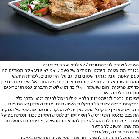
השניצל שגרם לנו להתווכח // צילום: יעקב בלומנטל
בגזרת התוספות, קיבלנו "תפודים של פעם", ואני לא יודע איזה תפודים היו
פעם האמת, אבל כנראה שטובים,כי גם אלו היו טובים, למרות החשש
מהתייבשות עקב הנסיעה היחסית ארוכה בשיא החום של הצהריים. תבלון
מדויק, פריכות וחום שנשמר - אלו בדיוק שלושת הדברים שאנחנו צריכים
מתוספת ליד הבשר.
לסיכום, נראה לנו שלמרות הלחץ, מולנר יכול להיות רגוע. בדרך כלל
בתקופת הרצה צצות כל התקלות האפשריות, מנות שעדיין לא התעצבו
ותפריט שעדיין לא קיבל אופי, כאן זה לא המקרה ונראה שהאופי של המקום
התעצב בראשו היצירתי של השף זמן רב לפני שהמקום נבנה ונפתח בפועל.
כעת, כל שנותר לנו הוא להמתין להודעת הממשלה על פתיחת המסעדות,
מתישהו, ופשוט להסתער.
חיים חבשוש 31, תל אביב
את המשלוחים ניתן להשיג, יחד עם הספיישלים החדשים בטלפון