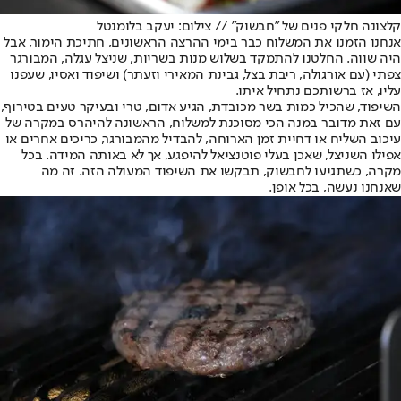
קלצונה חלקי פנים של "חבשוק" // צילום: יעקב בלומנטל
אנחנו הזמנו את המשלוח כבר בימי ההרצה הראשונים, חתיכת הימור, אבל
היה שווה. החלטנו להתמקד בשלוש מנות בשריות, שניצל עגלה, המבורגר
צפתי (עם אורגולה, ריבת בצל, גבינת המאירי וזעתר) ושיפוד ואסיו, שעפנו
עליו, אז ברשותכם נתחיל איתו.
השיפוד, שהכיל כמות בשר מכובדת, הגיע אדום, טרי ובעיקר טעים בטירוף,
עם זאת מדובר במנה הכי מסוכנת למשלוח, הראשונה להיהרס במקרה של
עיכוב השליח או דחיית זמן הארוחה, להבדיל מהמבורגר, כריכים אחרים או
אפילו השניצל, שאכן בעלי פוטנציאל להיפגע, אך לא באותה המידה. בכל
מקרה, כשתגיעו לחבשוק, תבקשו את השיפוד המעולה הזה. זה מה
שאנחנו נעשה, בכל אופן.