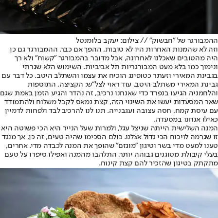
ההמבורגר של "חבשוק" // צילום: יעקב בלומנטל
וזה לא שהמנות האחרות היו לא טובות, ההפך אם כבר. ההמבורגר גם כן
היה מהטובים שאכלנו לאחרונה, אבל מדובר בהמבורגר "קשוח" ולא רך
ונימוך כמו בלא מעט המבורגריות תל אביביות. השימוש הלא שגרתי
בגבינת המאירי וזעתר כטופינג הוכיח את עצמו והשתלב היטב. כל דבר עם
גבינת המאירי משתלב היטב. עוד ראוי לצל"ש: הקציצה, התוספות
והלחמניה הגיעו בנפרד כדי שאנחנו נרכיב, זה נהדר והגיע הזמן באמת שגם
שאר המסעדות יעשו את השינוי הזה, קצת נמאס לקבל משלוח ולהתמודד
עם עיסת קמח, חסה עצובה ועגבנייה. תנו לנו להרכיב לבד ולפחות לדמיין
כאילו אנחנו במסעדה.
המנה השלישית הייתה שניצל עגל, ולמרות שעל הנייר היא הכי פשוטה היא
זו שגרמה לויכוח הכי גדול אצלנו. כולם הסכימו שהיה טעים, זה כן, אך מנגד
טענו למעט מדי בשר וטיגון "מוגזם" שהופך את המנה לכבדה מדי. אחרים,
בעלי קיבולת מטוגנים גבוהה יותר, התלהבו מהמנה ואפילו סיפרו על טעם
מתקתק בטיגון שהזכיר להם קצת קינוח.