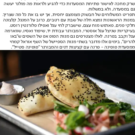
שרק מחכה לאישור פתיחת המסעדות כדי להגיע ולראות מה מולנר יעשה
גם במסעדה, ולא במשלוח.
תפריט המשלוחים של חבשוק מצומצם יחסית, אך יש בו את כל מה שצריך.
במנות הראשונות נמצא חלה של שבת עם רטבים, כרוב על המנגל, קלצונה
חלקי פנים, פאתוש מוח עצם, שישברק לחי עגל ואפילו פלורנטין רוסט.
בעיקריות שניצל עגל אוסטרי, המבורגר עבודת יד, שיפוד ואסיו, שווארמה
עגל וקבב בפרנה. לאלו מצטרפים גם מנות הפופ אפ של השפים ש"באו
להרים", בימים אלו מדובר בשתי מנות הספיישל של השף אוראל קמחי
ממסעדת פופינה - פרנה עם קציצות דגים והמבורגר "פופינה סטייל".