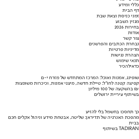
כללי ומידע
דף הבית
זמני כניסת וצאת שבת
מגזין השבוע
בחירות 2026
אודות
צור קשר
נבחרת הכתבים והפרשנים
מדיניות פרטיות
הצהרת נגישות
תנאי שימוש
כדאי
להכיר
שופינג, אמנות ואוכל: המרכז המתחדש של מזרח י-ם
קפיצה קטנה לחו"ל: טיילת חדשה, מיצגי אמנות, וכיכרות משופצות
בהשקעה של 100 מיליון ₪
בשיתוף עיריית ירושלים
כך תחסכו בחשמל בלי להזיע
מהפכת האנרגיה של תדיראן: שליטה, אבטחת מידע וניהול אקלים חכם
בבית
בשיתוף TADIRAN