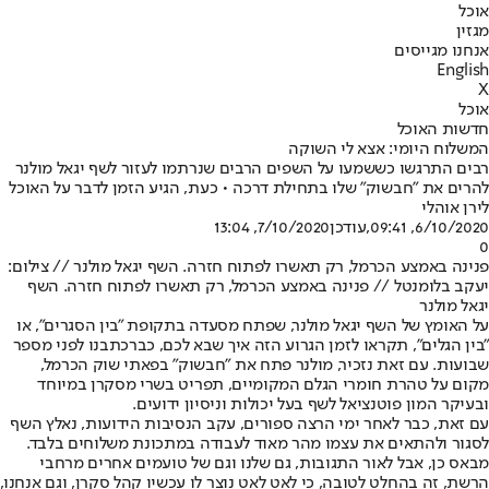
אוכל
מגזין
אנחנו מגייסים
English
X
אוכל
חדשות האוכל
המשלוח היומי: אצא לי השוקה
רבים התרגשו כששמעו על השפים הרבים שנרתמו לעזור לשף יגאל מולנר
להרים את "חבשוק" שלו בתחילת דרכה • כעת, הגיע הזמן לדבר על האוכל
לירן אוהלי
6/10/2020, 09:41
,עודכן
7/10/2020, 13:04
0
פנינה באמצע הכרמל, רק תאשרו לפתוח חזרה. השף יגאל מולנר // צילום:
יעקב בלומנטל // פנינה באמצע הכרמל, רק תאשרו לפתוח חזרה. השף
יגאל מולנר
על האומץ של השף יגאל מולנר, שפתח מסעדה בתקופת "בין הסגרים", או
"בין הגלים", תקראו לזמן הגרוע הזה איך שבא לכם, כבר
כתבנו לפני מספר
שבועות
. עם זאת נזכיר, מולנר פתח את "חבשוק" בפאתי שוק הכרמל,
מקום על טהרת חומרי הגלם המקומיים, תפריט בשרי מסקרן במיוחד
ובעיקר המון פוטנציאל לשף בעל יכולות וניסיון ידועים.
עם זאת, כבר לאחר ימי הרצה ספורים, עקב הנסיבות הידועות, נאלץ השף
לסגור ולהתאים את עצמו מהר מאוד לעבודה במתכונת משלוחים בלבד.
מבאס כן, אבל לאור התגובות, גם שלנו וגם של טועמים אחרים מרחבי
הרשת, זה בהחלט לטובה, כי לאט לאט נוצר לו עכשיו קהל סקרן, וגם אנחנו,