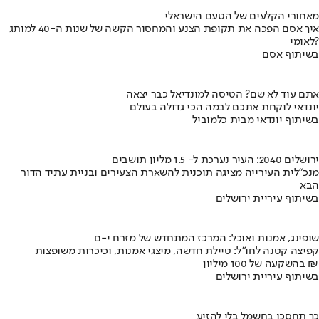
מאחורי הקלעים של הטעם הישראלי
איך אסם הפכה את תקופת הצנע והמחסור הקשה של שנות ה-40 למותג
לאומי?
בשיתוף אסם
אתם עוד לא שם? הטיסה למונדיאל כבר יצאה
יונדאי לוקחת אתכם לבמה הכי גדולה בעולם
בשיתוף יונדאי מבית כלמוביל
ירושלים 2040: העיר נערכת ל- 1.5 מליון תושבים
מנכ"לית העירייה מציגה תוכנית להשארת הצעירים ובניית עתיד הדור
הבא
בשיתוף עיריית ירושלים
שופינג, אמנות ואוכל: המרכז המתחדש של מזרח י-ם
קפיצה קטנה לחו"ל: טיילת חדשה, מיצגי אמנות, וכיכרות משופצות
בהשקעה של 100 מיליון ₪
בשיתוף עיריית ירושלים
כך תחסכו בחשמל בלי להזיע