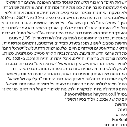
"ישראל היום" הוא גוף תקשורת שנוסד מתוך האמונה שהציבור הישראלי
ראוי לעיתונות טובה יותר, מאוזנת יותר ומדויקת יותר. עיתונות שמדברת
ולא צועקת. עיתונות אמינה, אובייקטיבית ועניינית. עיתונות אחרת וללא
תשלום. המהדורה המודפסת הראשונה פורסמה ב-30 ביולי 2007, וב-2010
הפך "ישראל היום" לעיתון הישראלי בעל שיעור החשיפה הגבוה ביותר בימי
חול. מו"ל העיתון היא ד"ר מרים אדלסון. העורך הראשי הוא עמר לחמנוביץ,
והעורך המייסד הוא עמוס רגב. אתרי האינטרנט של "ישראל היום" בעברית
ובאנגלית, כמו כן היישומונים (אפליקציות) לאנדרואיד ול-iOS, מציגים
חדשות מסביב לשעון, תוכן בלעדי, מבזקים ועדכונים, ניתוחים ופרשנויות,
וידיאו, פודקאסטים ושידורים חיים. פלטפורמות הדיגיטל של "ישראל היום"
כוללות ערוצי חדשות ודעות, תרבות ובידור, לייף סטייל, טכנולוגיה, ספורט,
כלכלה וצרכנות, בריאות, חיילים, אוכל, יהדות, תיירות ורכב. ב-2021 עלו
לאוויר האתר החדש והיישומון החדש של "ישראל היום" בעברית, במטרה
לספק לגולשים חוויה מהירה, עדכנית, בטוחה ונוחה. תכני המהדורה
המודפסת של העיתון זמינים גם באתר, במהדורה יומית מקוונת, ואפשר
לקבל אותם גם בניוזלטר. מועדון ההטבות הייחודי "הקליקה של ישראל
היום" מציע לגולשי האתר הנחות ומבצעים על מוצרים ושירותים. ישראל
היום פתוח להערות, לביקורת ולהצעות לשיפור מקהל הקוראים. פנו אלינו
במייל hayom@israelhayom.co.il.
יום שלישי, 9.6.2026
כ"ד בסיון תשפ"ו
חדשות
דעות
ספורט
ForReal
תרבות ובידור