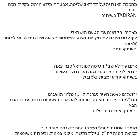
מהפכת האנרגיה של תדיראן: שליטה, אבטחת מידע וניהול אקלים חכם
בבית
בשיתוף TADIRAN
מאחורי הקלעים של הטעם הישראלי
איך אסם הפכה את תקופת הצנע והמחסור הקשה של שנות ה-40 למותג
לאומי?
בשיתוף אסם
אתם עוד לא שם? הטיסה למונדיאל כבר יצאה
יונדאי לוקחת אתכם לבמה הכי גדולה בעולם
בשיתוף יונדאי מבית כלמוביל
ירושלים 2040: העיר נערכת ל- 1.5 מליון תושבים
מנכ"לית העירייה מציגה תוכנית להשארת הצעירים ובניית עתיד הדור
הבא
בשיתוף עיריית ירושלים
שופינג, אמנות ואוכל: המרכז המתחדש של מזרח י-ם
קפיצה קטנה לחו"ל: טיילת חדשה, מיצגי אמנות, וכיכרות משופצות