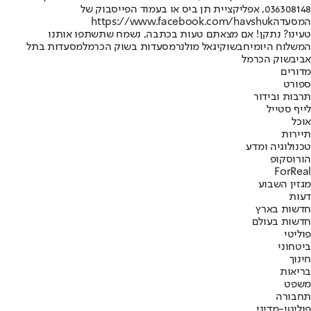
036308148, אפליקציית תן ביס או בעמוד הפייסבוק של
המסעדה
https://www.facebook.com/havshuk
טעינו? נתקן! אם מצאתם טעות בכתבה, נשמח שתשתפו אותנו
המשלוח היומי
חבשוק
יגאל מולנר
מסעדות בשוק הכרמל
מסעדות בתל
אביב
שוק הכרמל
מדורים
ספורט
תרבות ובידור
לייף סטייל
אוכל
תיירות
טכנולוגיה ומדע
הורוסקופ
ForReal
מגזין השבוע
דעות
חדשות בארץ
חדשות בעולם
פוליטי
ביטחוני
חינוך
בריאות
משפט
תחבורה
פוליטי-מדיני