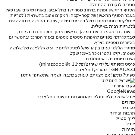
חוזרים לנקודת ההתחלה
הסניף הראשון נפתח ברחוב מסריק 1 בתל אביב, באותו מיקום שבו פעל
בעבר הסניף הראשון של קפה-קפה. המקום עוצב בהשראת ג'לטריות
איטלקיות מסורתיות וכולל ויטרינת פוצטי, שיטת ההגשה המזוהה עם
ג'לטריות רבות באיטליה.
ברשת כבר מסמנים את המהלך כראשון מתוך תוכנית רחבה יותר,
שבמסגרתה צפויים להיפתח סניפים נוספים באזור המרכז ובהמשך גם
באזורים נוספים בארץ.
מחירי הג'לטו נעים בין 17 שקל למנת ילדים ל-31 שקל למנה של שלושה
טעמים. קילו ג'לטו נמכר ב-129 שקל.
הצגת פוסט זה באינסטגרם
פוסט משותף על ידי ‏‎שירז צ'וקלו🧚‍♀️‎‏ (@‏‎shirazoooo‎‏)
GELALUCCI | מסריק 1 תל אביב
טעינו? נתקן! אם מצאתם טעות בכתבה, נשמח שתשתפו אותנו
עקבו אחרינו
G
o
o
g
l
e
News
אוכל איטלקי
גלידות
גלידריה
מסעדות חדשות בתל אביב
מדורים
ספורט
תרבות ובידור
לייף סטייל
אוכל
תיירות