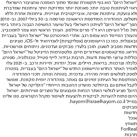
"ישראל היום" הוא גוף תקשורת שנוסד מתוך האמונה שהציבור הישראלי
ראוי לעיתונות טובה יותר, מאוזנת יותר ומדויקת יותר. עיתונות שמדברת
ולא צועקת. עיתונות אמינה, אובייקטיבית ועניינית. עיתונות אחרת וללא
תשלום. המהדורה המודפסת הראשונה פורסמה ב-30 ביולי 2007, וב-2010
הפך "ישראל היום" לעיתון הישראלי בעל שיעור החשיפה הגבוה ביותר בימי
חול. מו"ל העיתון היא ד"ר מרים אדלסון. העורך הראשי הוא עמר לחמנוביץ,
והעורך המייסד הוא עמוס רגב. אתרי האינטרנט של "ישראל היום" בעברית
ובאנגלית, כמו כן היישומונים (אפליקציות) לאנדרואיד ול-iOS, מציגים
חדשות מסביב לשעון, תוכן בלעדי, מבזקים ועדכונים, ניתוחים ופרשנויות,
וידיאו, פודקאסטים ושידורים חיים. פלטפורמות הדיגיטל של "ישראל היום"
כוללות ערוצי חדשות ודעות, תרבות ובידור, לייף סטייל, טכנולוגיה, ספורט,
כלכלה וצרכנות, בריאות, חיילים, אוכל, יהדות, תיירות ורכב. ב-2021 עלו
לאוויר האתר החדש והיישומון החדש של "ישראל היום" בעברית, במטרה
לספק לגולשים חוויה מהירה, עדכנית, בטוחה ונוחה. תכני המהדורה
המודפסת של העיתון זמינים גם באתר, במהדורה יומית מקוונת, ואפשר
לקבל אותם גם בניוזלטר. מועדון ההטבות הייחודי "הקליקה של ישראל
היום" מציע לגולשי האתר הנחות ומבצעים על מוצרים ושירותים. ישראל
היום פתוח להערות, לביקורת ולהצעות לשיפור מקהל הקוראים. פנו אלינו
במייל hayom@israelhayom.co.il.
מבזקים
חדשות
אוכל
תשחץ
ForReal
תרבות