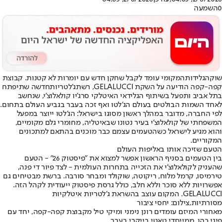
0
השמעה
שוק
הגלידות
המקומי עומד לקבל שחקן חדש עם יומרות לא קטנות. קבוצת
קפה-קפה הודיעה על השקת GELALUCCI, רשת
ג'לטריות
חדשה שתיפתח
בתל אביב ותפעל בשיתוף הגלידאי האיטלקי סרג'יו קולאלוצ'י, שנחשב
לאחד השמות הבולטים בעולם הג'לטו ואף זכה בעבר בגביע העולם בתחום.
לפי החברה, מדובר במהלך ראשון מסוגו בישראל: הג'לטו ייוצר במפעל
המשפחתי של קולאלוצ'י בעיר נטונו שבאיטליה, מחומרי גלם מקומיים,
והוא מגיע לישראל כשהטעמים עצמם כבר מוכנים בהתאם למתכונים
המקוריים.
הטעם שזיכה אותו באליפות העולם
בין הטעמים בסניף הראשון אפשר למצוא את "פיסטוק 26" - הטעם
שהעניק לקולאלוצ'י את הזכייה בתחרות העולמית - לצד פיור די פנה,
טירמיסו, קרמל מלוח, ריקוטה, שוקולד ומבחר סורבה. ברשת מבטיחים גם
אפשרויות ללא סוכר וללא חלב, כולל גרסת פיסטוק ייעודית לקהל הזה.
GELALUCCI. המקום עוצב בהשראת ג'לטריות איטלקיות
מסורתיות,צילום: יחסי ציבור
מאחורי המיזם עומדים רונן נימני ומיקי טיל מקבוצת קפה-קפה, יחד עם
פיני כהן, ממייסדי טאטי בייקרי בעבר.