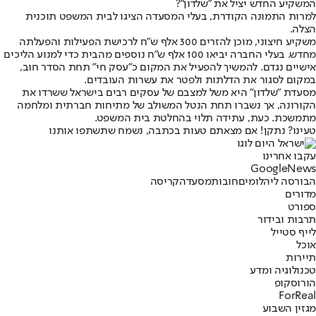
המשקיע החדש יציל את "שלדון"?
למרות התמונה הקודרת, בעלי המסעדה הציגו לבית המשפט תוכנית
הצלה.
משקיע חיצוני, מוכן להזרים 300 אלף ש"ח לרכישת הפעילות והפעלתה
מחדש. בעלי החברה יביאו 100 אלף ש"ח נוספים מהבית כדי למנוע הליכים
אישיים נגדם. להמשיך להפעיל את המקום כ"עסק חי" תחת הסדר חוב,
במקום לסגור את הדלתות ולפטר את עשרות העובדים.
מסעדת "שלדון" היא משל למצבם של עסקים רבים בישראל ששרדו את
הקורונה, אך נשברו תחת הנטל המשולב של מתיחות חברתית ומלחמה
מתמשכת. כעת, עתידה תלוי בהחלטת בית המשפט.
טעינו? נתקן! אם מצאתם טעות בכתבה, נשמח שתשתפו אותנו
עקבו אחרינו
G
o
o
g
l
e
News
הבורסה ליהלומים
חובות
מסעדה
קריסה
מדורים
ספורט
תרבות ובידור
לייף סטייל
אוכל
תיירות
טכנולוגיה ומדע
הורוסקופ
ForReal
מגזין השבוע