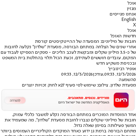
אוכל
מגזין
אנחנו מגייסים
English
X
אוכל
חדשות האוכל
חובות של מיליונים: המסעדה של ההייטקיסטים קורסת
אחרי שנים של הצלחה במתחם הבורסה, מסעדת “שלדון” נקלעה לחובות
של כ-3.5 מיליון שקלים ומבקשת לעכב הליכים • ספקים הפסיקו לעבוד עם
המקום, עובדים חוששים לעתידם, וכעת הכול תלוי בהחלטת בית המשפט
ובכניסת משקיע חדש
אופיר רבינוביץ'
12/5/2026, 09:33
,עודכן
12/5/2026, 09:33
0
השמעה
מסעדת שלדון. צילום: שימוש לפי סעיף 27א לחוק זכויות יוצרים
אחד המוסדות המוכרים במתחם הבורסה נקלע למשבר כלכלי עמוק,
חובות של מיליוני שקלים נצברו לחובת מסעדת "שלדון", מה שמעמיד את
המשך פעילותה בסימן שאלה גדול.
מתחם הבורסה ברמת גן ידוע כאחד המוקדים הקולינריים העמוסים ביותר