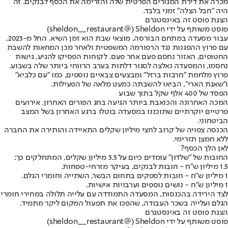
מכרה את דירת המגורים הפרטית שלה והזרימה את הכסף לבנקים. זה
היה "חבל הצלה" זמני בלבד.
הצגת פוסט זה באינסטגרם
פוסט משותף על ידי ‏‎Sheldon‎‏ (@‏‎sheldon__restaurant‎‏)
עבור מסעדה במתחם הבורסה, מוצאי שבת הוא זמן השיא. החל מ-2023,
עם פרוץ ההפגנות נגד הרפורמה המשפטית ולאחר מכן המחאות להשבת
החטופים, האזור נחסם פעם אחר פעם. לקוחות הפסיקו להגיע, גישות
נחסמו, והמסעדה נאלצה לסגור דלתות בערב הרווחי ביותר שלה בשבוע.
פרוץ מלחמת "חרבות ברזל" ומבצעים צבאיים נוספים, כמו "עם כלביא"
ו"שאגת הארי", הביאו להשבתה כמעט מלאה של הפעילות.
הפסד של 400 אלף שקל בתוך שבוע
המכה האחרונה והכואבת ביותר הגיעה בחג הפורים האחרון. אירועים
פרטיים יוקרתיים שתוכננו במסעדה בוטלו ברגע האחרון בשל המצב
הביטחוני.
הכנסה צפויה של קרוב לחצי מיליון שקלים התאיידה והותירה את החברה
ללא חמצן תזרימי.
לאן הלך הכסף?
החובות של "שלדון" עומדים כיום על 3.5 מיליון שקלים, המתחלקים כך:
1.5 מיליון ש"ח - חובות לבנקים, בעיקר מזרחי-טפחות.
1 מיליון ש"ח - חובות לספקים בתחום הבשר, השתייה וחומרי הגלם.
1 מיליון ש"ח - נושים נוספים וערבויות אישיות.
לצד הירידה בהכנסות, המסעדה התמודדה עם עלייה תלולה במחירי חומרי
הגלם ועלייה בשכר העבודה, שהפכו את תפעול המקום ליקר מתמיד.
הצגת פוסט זה באינסטגרם
פוסט משותף על ידי ‏‎Sheldon‎‏ (@‏‎sheldon__restaurant‎‏)