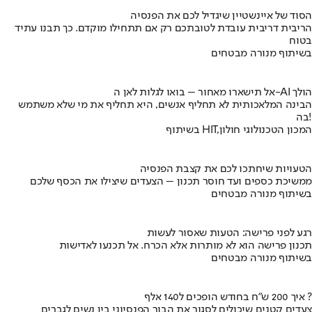
הסוד של איינשטיין שיגדיל לכם את הפנסיה
הריבית דריבית עובדת לטובתכם רק אם תתחילו מוקדם. כך תבנו עתיד
בטוח
בשיתוף מנורה מבטחים
אל תישארו מאחור – בואו לגלות לאן ה-AI הולך
הבינה המלאכותית לא תחליף אנשים, היא תחליף את מי שלא משתמש
בה!
בשיתוף HIT,המכון הטכנולוגי חולון
הטעויות שיחתכו לכם את קצבת הפנסיה
ממשיכת כספים ועד חוסר תכנון – הצעדים שיצילו את הכסף שלכם
בשיתוף מנורה מבטחים
רגע לפני פרישה: הטעות שאסור לעשות
תכנון פרישה הוא לא מותרות אלא הכרח. אל תכנעו לאדישות
בשיתוף מנורה מבטחים
איך 200 ש"ח בחודש הופכים ל140 אלף ?
צעדים קטנים שיכולים לסגור את הבור הפנסיוני בין נשים לגברים