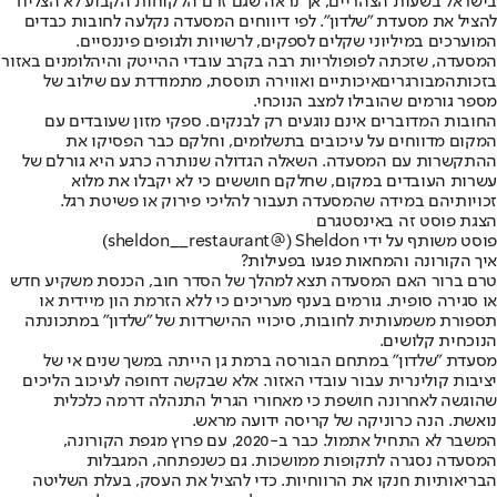
בישראל בשעות הצהריים, אך נראה שגם זרם הלקוחות הקבוע לא הצליח
להציל את מסעדת "שלדון". לפי דיווחים המסעדה נקלעה לחובות כבדים
המוערכים במיליוני שקלים לספקים, לרשויות ולגופים פיננסיים.
המסעדה
, שזכתה לפופולריות רבה בקרב עובדי ההייטק והיהלומנים באזור
בזכות
המבורגרים
איכותיים ואווירה תוססת, מתמודדת עם שילוב של
מספר גורמים שהובילו למצב הנוכחי.
החובות המדוברים אינם נוגעים רק לבנקים. ספקי מזון שעובדים עם
המקום מדווחים על עיכובים בתשלומים, וחלקם כבר הפסיקו את
ההתקשרות עם המסעדה. השאלה הגדולה שנותרה כרגע היא גורלם של
עשרות העובדים במקום, שחלקם חוששים כי לא יקבלו את מלוא
זכויותיהם במידה שהמסעדה תעבור להליכי פירוק או פשיטת רגל.
הצגת פוסט זה באינסטגרם
פוסט משותף על ידי ‏‎Sheldon‎‏ (@‏‎sheldon__restaurant‎‏)
איך הקורונה והמחאות פגעו בפעילות?
טרם ברור האם המסעדה תצא למהלך של הסדר חוב, הכנסת משקיע חדש
או סגירה סופית. גורמים בענף מעריכים כי ללא הזרמת הון מיידית או
תספורת משמעותית לחובות, סיכויי ההישרדות של "שלדון" במתכונתה
הנוכחית קלושים.
מסעדת "שלדון" במתחם הבורסה ברמת גן הייתה במשך שנים אי של
יציבות קולינרית עבור עובדי האזור. אלא שבקשה דחופה לעיכוב הליכים
שהוגשה לאחרונה חושפת כי מאחורי הגריל התנהלה דרמה כלכלית
נואשת. הנה כרוניקה של קריסה ידועה מראש.
המשבר לא התחיל אתמול. כבר ב-2020, עם פרוץ מגפת הקורונה,
המסעדה נסגרה לתקופות ממושכות. גם כשנפתחה, המגבלות
הבריאותיות חנקו את הרווחיות. כדי להציל את העסק, בעלת השליטה