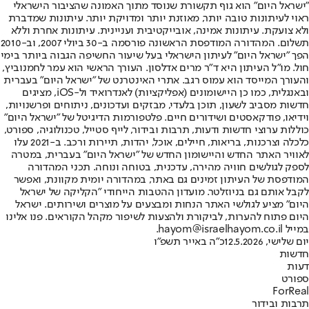
"ישראל היום" הוא גוף תקשורת שנוסד מתוך האמונה שהציבור הישראלי
ראוי לעיתונות טובה יותר, מאוזנת יותר ומדויקת יותר. עיתונות שמדברת
ולא צועקת. עיתונות אמינה, אובייקטיבית ועניינית. עיתונות אחרת וללא
תשלום. המהדורה המודפסת הראשונה פורסמה ב-30 ביולי 2007, וב-2010
הפך "ישראל היום" לעיתון הישראלי בעל שיעור החשיפה הגבוה ביותר בימי
חול. מו"ל העיתון היא ד"ר מרים אדלסון. העורך הראשי הוא עמר לחמנוביץ,
והעורך המייסד הוא עמוס רגב. אתרי האינטרנט של "ישראל היום" בעברית
ובאנגלית, כמו כן היישומונים (אפליקציות) לאנדרואיד ול-iOS, מציגים
חדשות מסביב לשעון, תוכן בלעדי, מבזקים ועדכונים, ניתוחים ופרשנויות,
וידיאו, פודקאסטים ושידורים חיים. פלטפורמות הדיגיטל של "ישראל היום"
כוללות ערוצי חדשות ודעות, תרבות ובידור, לייף סטייל, טכנולוגיה, ספורט,
כלכלה וצרכנות, בריאות, חיילים, אוכל, יהדות, תיירות ורכב. ב-2021 עלו
לאוויר האתר החדש והיישומון החדש של "ישראל היום" בעברית, במטרה
לספק לגולשים חוויה מהירה, עדכנית, בטוחה ונוחה. תכני המהדורה
המודפסת של העיתון זמינים גם באתר, במהדורה יומית מקוונת, ואפשר
לקבל אותם גם בניוזלטר. מועדון ההטבות הייחודי "הקליקה של ישראל
היום" מציע לגולשי האתר הנחות ומבצעים על מוצרים ושירותים. ישראל
היום פתוח להערות, לביקורת ולהצעות לשיפור מקהל הקוראים. פנו אלינו
במייל hayom@israelhayom.co.il.
יום שלישי, 12.5.2026
כ"ה באייר תשפ"ו
חדשות
דעות
ספורט
ForReal
תרבות ובידור