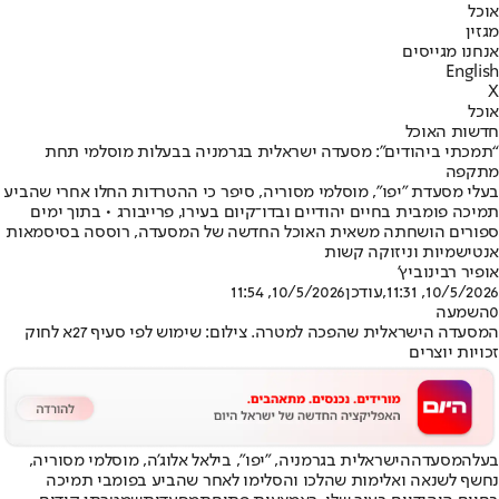
אוכל
מגזין
אנחנו מגייסים
English
X
אוכל
חדשות האוכל
“תמכתי ביהודים”: מסעדה ישראלית בגרמניה בבעלות מוסלמי תחת
מתקפה
בעלי מסעדת "יפו", מוסלמי מסוריה, סיפר כי ההטרדות החלו אחרי שהביע
תמיכה פומבית בחיים יהודיים ובדו־קיום בעירו, פרייבורג • בתוך ימים
ספורים הושחתה משאית האוכל החדשה של המסעדה, רוססה בסיסמאות
אנטישמיות וניזוקה קשות
אופיר רבינוביץ'
10/5/2026, 11:31
,עודכן
10/5/2026, 11:54
0
השמעה
המסעדה הישראלית שהפכה למטרה. צילום: שימוש לפי סעיף 27א לחוק
זכויות יוצרים
בעל
המסעדה
הישראלית בגרמניה, "יפו", בילאל אלוג'ה, מוסלמי מסוריה,
נחשף לשנאה ואלימות שהלכו והסלימו לאחר שהביע בפומבי תמיכה