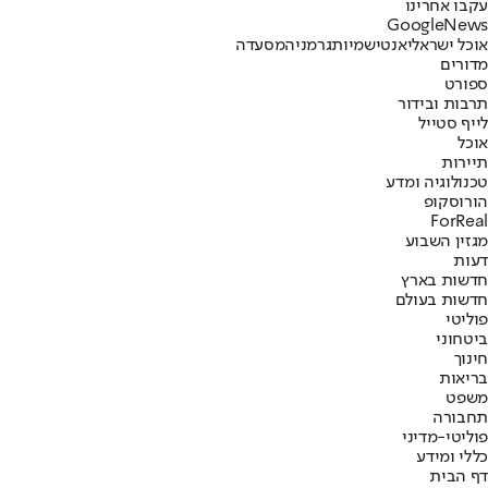
עקבו אחרינו
G
o
o
g
l
e
News
אוכל ישראלי
אנטישמיות
גרמניה
מסעדה
מדורים
ספורט
תרבות ובידור
לייף סטייל
אוכל
תיירות
טכנולוגיה ומדע
הורוסקופ
ForReal
מגזין השבוע
דעות
חדשות בארץ
חדשות בעולם
פוליטי
ביטחוני
חינוך
בריאות
משפט
תחבורה
פוליטי-מדיני
כללי ומידע
דף הבית