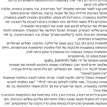
בחיים היהודיים בעיר שלו, באמצעות פתיחת
מסעדות
שמטרתן קידום
דיאלוג ודו-קיום.
זמן קצר לאחר פתיחת מסעדת "יפו" בפרייבורג, עיר במערב גרמניה, אלוג'ה
נתקל בעוינות מיידית ובגל של נאצות ברשת. גם לאחר שהגיש מספר
תלונות במשטרה, ההטרדות לא פסקו, ואלמונים המשיכו לפגוע במסעדה.
המקרים כללו מעשי ונדליזם, כמו השלכת ביצים רקובות על המבנה, מה
שאילץ את הבעלים לבקש שוב ושוב את התערבות המשטרה.
ביום שלישי האחרון, משאית האוכל החדשה של המסעדה הושחתה לאחר
שחנתה יום אחד בלבד ב"קולומביפארק" שבלב עיר האוניברסיטה, כך לפי
התקשורת הגרמנית.
למשאית נגרם נזק כבד, צבע נשפך על חלקה החיצוני, סמלים ישראליים
הושחתו באמצעות מדבקות של דגלי פלסטין וסיסמאות אנטישמיות, ודלת
המשאית נבעטה בעוצמה כזו שהשאירה שקע נראה לעין.
הצגת פוסט זה באינסטגרם
פוסט משותף על ידי ‏‎Yafo‎‏ (@‏‎yafo_berlin‎‏)
שלושה ימים לאחר מכן, כשאלוג'ה ואשתו התכוננו לפתוח את משאית
האוכל לכבוד ה-1 במאי, יום הפועלים, הם גילו מראה צדדית שבורה.
“אין מקום לשנאה”
"משאית האוכל הייתה חדשה לגמרי. קניתי אותה לעונה החדשה ושיפצתי
אותה באהבה", אמר אלוג'ה לעיתון הגרמני "בילד". "שוב נאלצתי להגיש
תלונה במשטרה, וכעת אני מעריך את סך הנזק משתי התקיפות בכ-30
אלף אירו".
ראש עיריית פרייבורג, מרטין הורן, גינה בחריפות את ההתקפות והדגיש כי
העיר לא תסבול מעשי שנאה כאלה ותתייחס אליהם במלוא הרצינות, תוך
השקעת מאמצים מרביים להבטחת מתן הדין והגנה על המותקפים. "אין