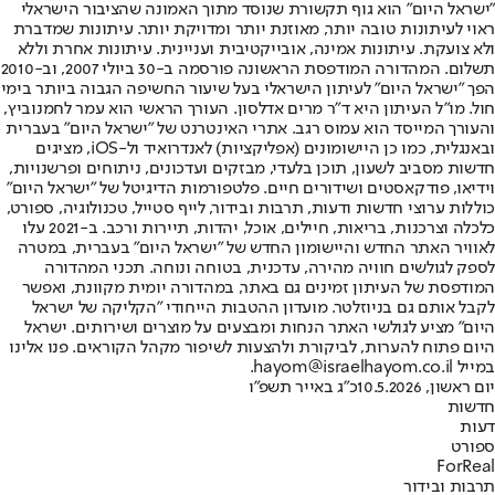
"ישראל היום" הוא גוף תקשורת שנוסד מתוך האמונה שהציבור הישראלי
ראוי לעיתונות טובה יותר, מאוזנת יותר ומדויקת יותר. עיתונות שמדברת
ולא צועקת. עיתונות אמינה, אובייקטיבית ועניינית. עיתונות אחרת וללא
תשלום. המהדורה המודפסת הראשונה פורסמה ב-30 ביולי 2007, וב-2010
הפך "ישראל היום" לעיתון הישראלי בעל שיעור החשיפה הגבוה ביותר בימי
חול. מו"ל העיתון היא ד"ר מרים אדלסון. העורך הראשי הוא עמר לחמנוביץ,
והעורך המייסד הוא עמוס רגב. אתרי האינטרנט של "ישראל היום" בעברית
ובאנגלית, כמו כן היישומונים (אפליקציות) לאנדרואיד ול-iOS, מציגים
חדשות מסביב לשעון, תוכן בלעדי, מבזקים ועדכונים, ניתוחים ופרשנויות,
וידיאו, פודקאסטים ושידורים חיים. פלטפורמות הדיגיטל של "ישראל היום"
כוללות ערוצי חדשות ודעות, תרבות ובידור, לייף סטייל, טכנולוגיה, ספורט,
כלכלה וצרכנות, בריאות, חיילים, אוכל, יהדות, תיירות ורכב. ב-2021 עלו
לאוויר האתר החדש והיישומון החדש של "ישראל היום" בעברית, במטרה
לספק לגולשים חוויה מהירה, עדכנית, בטוחה ונוחה. תכני המהדורה
המודפסת של העיתון זמינים גם באתר, במהדורה יומית מקוונת, ואפשר
לקבל אותם גם בניוזלטר. מועדון ההטבות הייחודי "הקליקה של ישראל
היום" מציע לגולשי האתר הנחות ומבצעים על מוצרים ושירותים. ישראל
היום פתוח להערות, לביקורת ולהצעות לשיפור מקהל הקוראים. פנו אלינו
במייל hayom@israelhayom.co.il.
יום ראשון, 10.5.2026
כ"ג באייר תשפ"ו
חדשות
דעות
ספורט
ForReal
תרבות ובידור