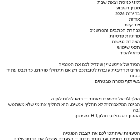
זמני כניסת וצאת שבת
מגזין השבוע
בחירות 2026
אודות
צור קשר
נבחרת הכתבים והפרשנים
מדיניות פרטיות
הצהרת נגישות
תנאי שימוש
כדאי
להכיר
הסוד של איינשטיין שיגדיל לכם את הפנסיה
הריבית דריבית עובדת לטובתכם רק אם תתחילו מוקדם. כך תבנו עתיד
בטוח
בשיתוף מנורה מבטחים
אל תישארו מאחור – בואו לגלות לאן ה-AI הולך
הבינה המלאכותית לא תחליף אנשים, היא תחליף את מי שלא משתמש
בה!
בשיתוף HIT,המכון הטכנולוגי חולון
הטעויות שיחתכו לכם את קצבת הפנסיה
ממשיכת כספים ועד חוסר תכנון – הצעדים שיצילו את הכסף שלכם