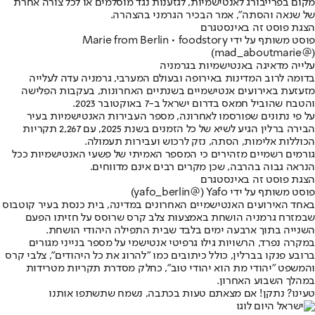
מקום בפרייבורג לאנטישמיות, לגזענות נגד מוסלמים או לכל צורה אחרת
של שנאה והסתה", אמר הבכיר הגרמני בהצהרה.
הצגת פוסט זה באינסטגרם
(@‏‎mad_aboutmarie‎‏)
עלייה מדאיגה באנטישמיות בגרמניה
בדומה לרוב המדינות באירופה ובעולם המערבי, גרמניה עדה לעלייה
מזעזעת באירועים אנטישמיים בשנתיים האחרונות, בעקבות הפלישה
והטבח שהוביל חמאס בדרום ישראל ב-7 באוקטובר 2023.
על פי נתונים שפורסמו לאחרונה, מספר העבירות האנטישמיות בעיר
הבירה ברלין הגיע לשיא של כל הזמנים בשנת 2025, עם 2,267 תקריות
הכוללות אלימות, הסתה, נזק לרכוש ועבירות תעמולה.
גורמים רשמיים מזהירים כי המספר האמיתי של פשעי האנטישמיות ככל
הנראה גבוה בהרבה, שכן מקרים רבים אינם מדווחים.
הצגת פוסט זה באינסטגרם
פוסט משותף על ידי ‏‎Yafo‎‏ (@‏‎yafo_berlin‎‏)
באחד האירועים האנטישמיים האחרונים במדינה, בית כנסת בעיר קוטבוס
שבמזרח גרמניה הושחת באמצעות צלב קרס שרוסס על חזיתו הפעם
השנייה בתוך ארבעה ימים בלבד שבית התפילה היהודי הושחת.
במקרה נפרד, הרשויות גילו גרפיטי אנטישמי על מספר בנייני מגורים
ברובע פנקו בברלין, כולל כיתובים כמו "להרוג את כל היהודים", צלבי קרס
והמשפט "יהודי מת הוא יהודי טוב", כחלק מסדרת תקריות מטרידות
במהלך השבוע האחרון.
טעינו? נתקן! אם מצאתם טעות בכתבה, נשמח שתשתפו אותנו