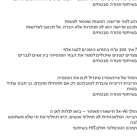
בשיתוף מנורה מבטחים
רגע לפני פרישה: הטעות שאסור לעשות
תכנון פרישה הוא לא מותרות אלא הכרח. אל תכנעו לאדישות
בשיתוף מנורה מבטחים
איך 200 ש"ח בחודש הופכים ל140 אלף ?
צעדים קטנים שיכולים לסגור את הבור הפנסיוני בין נשים לגברים
בשיתוף מנורה מבטחים
הסוד של איינשטיין שיגדיל לכם את הפנסיה
הריבית דריבית עובדת לטובתכם רק אם תתחילו מוקדם. כך תבנו עתיד
בטוח
בשיתוף מנורה מבטחים
אל תישארו מאחור – בואו לגלות לאן ה-AI הולך
הבינה המלאכותית לא תחליף אנשים, היא תחליף את מי שלא משתמש
בה!
בשיתוף HIT,המכון הטכנולוגי חולון