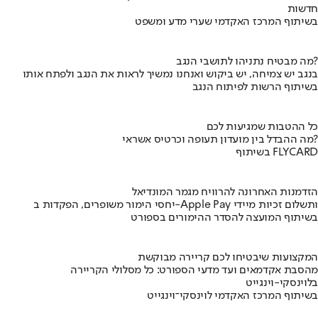
חדשות
בשיתוף המרכז האקדמי שערי מדע ומשפט
מה מבטיח נתניהו לתושבי הנגב?
בנגב יש צמיחה, יש ביקוש ואנחנו נמשיך לראות את הנגב ולפתח אותו
בשיתוף הרשות לפיתוח הנגב
כל ההטבות שמגיעות לכם
מה ההבדל בין מועדון תעופה וכרטיס אשראי?
בשיתוף FLYCARD
הזדמנות האחרונה להרוויח מגמר המונדיאל
יחסי הימור משופרים, הפקדות ב-Apple Pay ותשלום זכיות מיידי
בשיתוף המועצה להסדר ההימורים בספורט
המקצועות שיבטיחו לכם קריירה מבוקשת
מהסבת אקדמאים ועד מדעי הספורט: כל מסלולי הקריירה
בלוינסקי-וינגייט
בשיתוף המרכז האקדמי לוינסקי־וינגייט