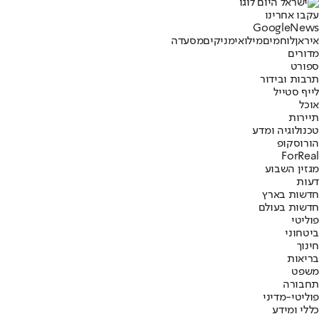
עקבו אחרינו
G
o
o
g
l
e
News
איראן
לוחמים
מילואימניקים
מסעדה
מדורים
ספורט
תרבות ובידור
לייף סטייל
אוכל
תיירות
טכנולוגיה ומדע
הורוסקופ
ForReal
מגזין השבוע
דעות
חדשות בארץ
חדשות בעולם
פוליטי
ביטחוני
חינוך
בריאות
משפט
תחבורה
פוליטי-מדיני
כללי ומידע