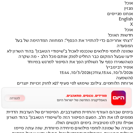
אוכל
מגזין
אנחנו מגייסים
English
X
אוכל
חדשות האוכל
"רצתי אחריהם כדי להחזיר את הכסף": המחווה המדהימה של בעל
המסעדה
שמונה לוחמי מילואים שנכנסו לאכול ב"שיפודי הטאבון" בהוד השרון לא
ידעו שבעל המקום כבר החליט לפנק אותם מכל הלב • מה שקרה
כשהשאירו כסף על השולחן הפך את הסיפור למרגש במיוחד
אופיר רבינוביץ'
10/3/2026, 15:44
,עודכן
10/3/2026, 15:44
0
השמעה
ארוחת הלוחמים. צילום: שימוש לפי סעיף 27א לחוק זכויות יוצרים
בימים שבהם העורף והחזית מתערבבים, הסיפורים של הערבות הדדית
מממים לנו את הלב. הפעם הסיפור הזה מ"
שיפודי הטאבון
" בהוד השרון
אפילו נתן לנו מטיבציה בימים הקשים האלו.
חבורה של שמונה לוחמי מילואים מיחידה מיוחדת, שזה עתה סיימו