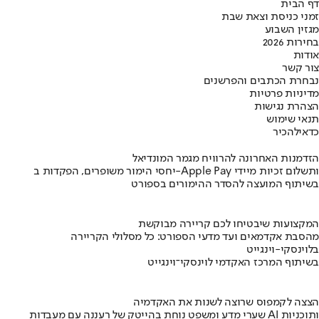
דף הבית
זמני כניסת וצאת שבת
מגזין השבוע
בחירות 2026
אודות
צור קשר
נבחרת הכתבים והפרשנים
מדיניות פרטיות
הצהרת נגישות
תנאי שימוש
כדאי
להכיר
הזדמנות האחרונה להרוויח מגמר המונדיאל
יחסי הימור משופרים, הפקדות ב-Apple Pay ותשלום זכיות מיידי
בשיתוף המועצה להסדר ההימורים בספורט
המקצועות שיבטיחו לכם קריירה מבוקשת
מהסבת אקדמאים ועד מדעי הספורט: כל מסלולי הקריירה
בלוינסקי-וינגייט
בשיתוף המרכז האקדמי לוינסקי־וינגייט
הצצה לקמפוס שרוצה לשנות את האקדמיה
שערי מדע ומשפט נוחת בהייטק של רעננה עם מעבדות AI ותוכניות