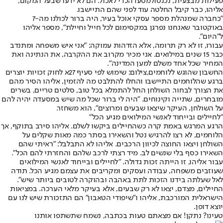
פעילות מבצעית, נכנסו
למסעדה
כדי לאכול. הם לא ידעו שבעל המקום,
אליהו, כבר קיבל החלטה עוד לפני שהם התיישבו.
"כחברה שמנהלת מספר עסקי אוכל בעיר, היה ברור לכולנו מה-7
באוקטובר שאנחנו נפרגן במקסימום לכל חייל וחיילת", מספר אליהו
ל"היום".
עבורו, זו לא רק תרומה, אלא הזדהות עמוקה: "אני איש משפחה ומתנדב
כבר 15 שנים במילואים. אני מכיר מקרוב את ההקרבה, את הנתינה ואת
המחיר שכל אחד משלם למען המדינה".
החשבון שהוגש ללוחמים,צילום: שימוש לפי סעיף 27א לחוק זכויות יוצרים
ברגע שהלוחמים התיישבו והחלו להתלבט מה להזמין, אליהו הסיר מהם
את הצורך לבחור. השולחן החל להתמלא בכל טוב, סלטים טריים, בשרים
מובחרים, שתייה וקינוחים. "היה לי ברור שכל מה שיש במסעדה יהיה להם
על השולחן, העיקר שיצאו שבעים ומרוצים", הוא משחזר.
"לחיילים ובייחוד לאנשי המילואים מגיע הכל"
הרגע המרגש באמת קרה כשהחיילים ביקשו לשלם. אליהו סירב בתוקף, אך
הלוחמים, לא רצו להרגיש נטל והשאירו בסתר כמה מאות שקלים על
השולחן ויצאו החוצה לכיוון הרכבים. אליהו לא התבלבל: "ראיתי שהם
השאירו כסף בלי שנשים לב. מיד רצתי לרכב שלהם והחזרתי להם הכל".
עבור אליהו, זו הייתה זכות גדולה. "לחיילים ובייחוד לאנשי המילואים
שעוזבים משפחה, עבודה ועסקים ומקריבים את עצמם מגיע הכל. תודה
לאל שעלתה בידנו הזכות לתת באהבה ובהוקרה לטובים ביותר שיש".
החיילים, מצדם, יצאו לא רק שבעים, אלא בעיקר מלאי הערכה. במציאות
הישראלית המורכבת, אליהו ו"שיפודי הטאבון" הם התזכורת שיש לנו עם
יוצא דופן.
טעינו? נתקן! אם מצאתם טעות בכתבה, נשמח שתשתפו אותנו