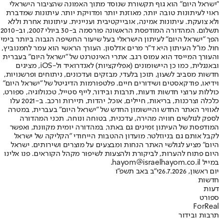
"ישראל היום" הוא גוף תקשורת שנוסד מתוך האמונה שהציבור הישראלי
ראוי לעיתונות טובה יותר, מאוזנת יותר ומדויקת יותר. עיתונות שמדברת
ולא צועקת. עיתונות אמינה, אובייקטיבית ועניינית. עיתונות אחרת וללא
תשלום. המהדורה המודפסת הראשונה פורסמה ב-30 ביולי 2007, וב-2010
הפך "ישראל היום" לעיתון הישראלי בעל שיעור החשיפה הגבוה ביותר בימי
חול. מו"ל העיתון היא ד"ר מרים אדלסון. העורך הראשי הוא עמר לחמנוביץ,
והעורך המייסד הוא עמוס רגב. אתרי האינטרנט של "ישראל היום" בעברית
ובאנגלית, כמו כן היישומונים (אפליקציות) לאנדרואיד ול-iOS, מציגים
חדשות מסביב לשעון, תוכן בלעדי, מבזקים ועדכונים, ניתוחים ופרשנויות,
וידיאו, פודקאסטים ושידורים חיים. פלטפורמות הדיגיטל של "ישראל היום"
כוללות ערוצי חדשות ודעות, תרבות ובידור, לייף סטייל, טכנולוגיה, ספורט,
כלכלה וצרכנות, בריאות, חיילים, אוכל, יהדות, תיירות ורכב. ב-2021 עלו
לאוויר האתר החדש והיישומון החדש של "ישראל היום" בעברית, במטרה
לספק לגולשים חוויה מהירה, עדכנית, בטוחה ונוחה. תכני המהדורה
המודפסת של העיתון זמינים גם באתר, במהדורה יומית מקוונת, ואפשר
לקבל אותם גם בניוזלטר. מועדון ההטבות הייחודי "הקליקה של ישראל
היום" מציע לגולשי האתר הנחות ומבצעים על מוצרים ושירותים. ישראל
היום פתוח להערות, לביקורת ולהצעות לשיפור מקהל הקוראים. פנו אלינו
במייל hayom@israelhayom.co.il.
יום ראשון, 26.7.2026
י"ב באב תשפ"ו
חדשות
דעות
ספורט
ForReal
תרבות ובידור