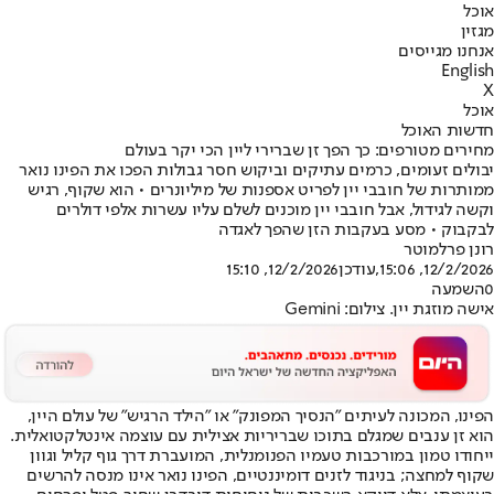
אוכל
מגזין
אנחנו מגייסים
English
X
אוכל
חדשות האוכל
מחירים מטורפים: כך הפך זן שברירי ליין הכי יקר בעולם
יבולים זעומים, כרמים עתיקים וביקוש חסר גבולות הפכו את הפינו נואר
ממותרות של חובבי יין לפריט אספנות של מיליונרים • הוא שקוף, רגיש
וקשה לגידול, אבל חובבי יין מוכנים לשלם עליו עשרות אלפי דולרים
לבקבוק • מסע בעקבות הזן שהפך לאגדה
רונן פרלמוטר
12/2/2026, 15:06
,עודכן
12/2/2026, 15:10
0
השמעה
אישה מוזגת יין. צילום: Gemini
הפינו, המכונה לעיתים "הנסיך המפונק" או "הילד הרגיש" של עולם היין,
הוא זן ענבים שמגלם בתוכו שבריריות אצילית עם עוצמה אינטלקטואלית.
ייחודו טמון במורכבות טעמיו הפנומנלית, המועברת דרך גוף קליל וגוון
שקוף למחצה; בניגוד לזנים דומיננטיים, הפינו נואר אינו מנסה להרשים