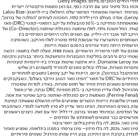
לחיי החיים הטובים!,צילום: Getty Images
וכמו בכל סיפור טוב עם הרבה כסף, גם כאן נמצאת פיקנטריה ייצרית
במיוחד. האישה שמאחורי הסיפור שלנו היא
לאלו ביז-לרואה
(Lalou Bize-
Leroy), אגדה בעולם היין ילידת 1932, המכונה לעיתים "המלכה של בורגון",
שמשפחתה מחזיקה ב-50% מהבעלות על יקב רומאני-קונטי (DRC) מאז
1942. החל משנת 1974, לאלו שימשה כמנהלת-שותפה (Co-Director) של
היקב לצד אובר דה-ויליין. עם השנים הלכו היחסים הפנימיים בין
השותפים והתערערו עד שבשנת 1992 פוטרה לאלו מהיקב, כשהסיבה
הרשמית היתה ניגוד עניינים בהסכם הפצת היינות.
אמנם עוד לפני פיטוריה הרשמיים, בשנת 1988, פעלה לאלו בחשאי, רכשה
שטחי כרם נרחבים בחלקות המבוגרות והנחשקות ביותר בבורגון והקימה
את Domaine Leroy. היא אימצה שיטות עבודה ביו-דינמיות קיצוניות
וחסרות פשרות, שכללו יבולים נמוכים להחריד (לפעמים רק שליש
מהמקובל בבורגון!), וכיום, היינות של יקב Leroy נחשבים למתחרים
היחידים של DRC על תואר "הפינו נואר הטוב והיקר בעולם", כשבקבוקים
מסוימים נושאים תוית מחיר של חמש ספרות, באירו. למרות שפוטרה
מהניהול, לאלו עדיין מחזיקה ב-25% ממניות DRC ובתה, פרין פנאל
(Perrine Fenal), משמשת כיום כמנהלת-שותפה ביקב שפיטר את אמה.
מעניין שלסצנת היינות הכשרים שמגיעים אלינו מהעולם שעשתה קפיצת
ענק בשנים האחרונות, הפינו נואר עדיין לא פרץ לתודעה לגמרי, כשהמבחר
על המדפים, ובמיוחד מאזור בורגון, די דליל. יחד עם זאת, ניצנים ראשונים
ומרשימים כבר נמצאים לשמחתנו על המדפים –
פינו נואר, 2024, לה בלו מיזון,צילום: יחסי ציבור
פינו נואר, 2024, לה בלו מיזון
– פינו צרפתי בסגנון בינלאומי, שמגיע מאזור
לנגדוק בקרבת הים התיכון. צבע היין עמוק מהרגיל, טעמים פירותיים