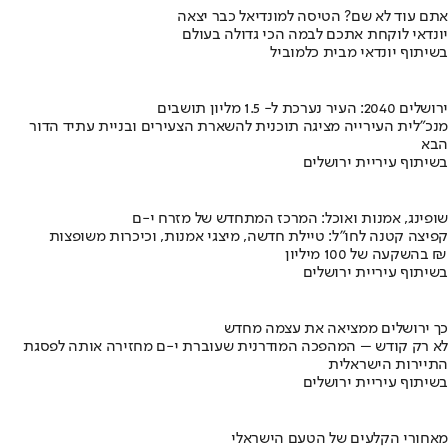
אתם עוד לא שם? הטיסה למונדיאל כבר יצאה
יונדאי לוקחת אתכם לבמה הכי גדולה בעולם
בשיתוף יונדאי מבית כלמוביל
ירושלים 2040: העיר נערכת ל- 1.5 מליון תושבים
מנכ"לית העירייה מציגה תוכנית להשארת הצעירים ובניית עתיד הדור
הבא
בשיתוף עיריית ירושלים
שופינג, אמנות ואוכל: המרכז המתחדש של מזרח י-ם
קפיצה קטנה לחו"ל: טיילת חדשה, מיצגי אמנות, וכיכרות משופצות
בהשקעה של 100 מיליון ₪
בשיתוף עיריית ירושלים
כך ירושלים ממציאה את עצמה מחדש
לא רק קודש – המהפכה המודרנית שעוברת י-ם מחזירה אותה לפסגת
התיירות הישראלית
בשיתוף עיריית ירושלים
מאחורי הקלעים של הטעם הישראלי