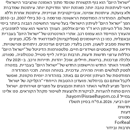
"ישראל היום" הוא גוף תקשורת שנוסד מתוך האמונה שהציבור הישראלי
ראוי לעיתונות טובה יותר, מאוזנת יותר ומדויקת יותר. עיתונות שמדברת
ולא צועקת. עיתונות אמינה, אובייקטיבית ועניינית. עיתונות אחרת וללא
תשלום. המהדורה המודפסת הראשונה פורסמה ב-30 ביולי 2007, וב-2010
הפך "ישראל היום" לעיתון הישראלי בעל שיעור החשיפה הגבוה ביותר בימי
חול. מו"ל העיתון היא ד"ר מרים אדלסון. העורך הראשי הוא עמר לחמנוביץ,
והעורך המייסד הוא עמוס רגב. אתרי האינטרנט של "ישראל היום" בעברית
ובאנגלית, כמו כן היישומונים (אפליקציות) לאנדרואיד ול-iOS, מציגים
חדשות מסביב לשעון, תוכן בלעדי, מבזקים ועדכונים, ניתוחים ופרשנויות,
וידיאו, פודקאסטים ושידורים חיים. פלטפורמות הדיגיטל של "ישראל היום"
כוללות ערוצי חדשות ודעות, תרבות ובידור, לייף סטייל, טכנולוגיה, ספורט,
כלכלה וצרכנות, בריאות, חיילים, אוכל, יהדות, תיירות ורכב. ב-2021 עלו
לאוויר האתר החדש והיישומון החדש של "ישראל היום" בעברית, במטרה
לספק לגולשים חוויה מהירה, עדכנית, בטוחה ונוחה. תכני המהדורה
המודפסת של העיתון זמינים גם באתר, במהדורה יומית מקוונת, ואפשר
לקבל אותם גם בניוזלטר. מועדון ההטבות הייחודי "הקליקה של ישראל
היום" מציע לגולשי האתר הנחות ומבצעים על מוצרים ושירותים. ישראל
היום פתוח להערות, לביקורת ולהצעות לשיפור מקהל הקוראים. פנו אלינו
במייל hayom@israelhayom.co.il.
יום רביעי, 3.6.2026
י"ח בסיון תשפ"ו
חדשות
דעות
ספורט
ForReal
תרבות ובידור