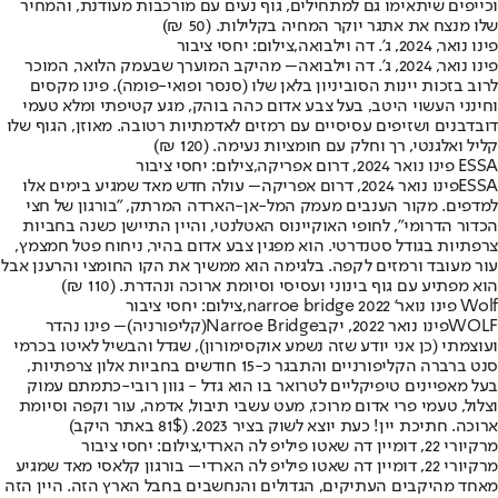
וכייפים שיתאימו גם למתחילים, גוף נעים עם מורכבות מעודנת, והמחיר
שלו מנצח את אתגר יוקר המחיה בקלילות. (50 ₪)
פינו נואר, 2024, ג'. דה וילבואה,צילום: יחסי ציבור
פינו נואר, 2024, ג'. דה וילבואה
– מהיקב המוערך שבעמק הלואר, המוכר
לרוב בזכות יינות הסוביניון בלאן שלו (סנסר ופואי-פומה). פינו מקסים
וחינני העשוי היטב, בעל צבע אדום כהה בוהק, מגע קטיפתי ומלא טעמי
דובדבנים ושזיפים עסיסיים עם רמזים לאדמתיות רטובה. מאוזן, הגוף שלו
קליל ואלגנטי, רך וחלק עם חומציות נעימה. (120 ₪)
ESSA פינו נואר 2024, דרום אפריקה,צילום: יחסי ציבור
ESSA
פינו נואר 2024, דרום אפריקה
– עולה חדש מאד שמגיע בימים אלו
למדפים. מקור הענבים מעמק המל-אן-הארדה המרתק, "בורגון של חצי
הכדור הדרומי", לחופי האוקיינוס האטלנטי, והיין התיישן כשנה בחביות
צרפתיות בגודל סטנדרטי. הוא מפגין צבע אדום בהיר, ניחוח פטל חמצמץ,
עור מעובד ורמזים לקפה. בלגימה הוא ממשיך את הקו החומצי והרענן אבל
הוא מפתיע עם גוף בינוני ועסיסי וסיומת ארוכה ונהדרת. (110 ₪)
Wolf פינו נואר' narroe bridge 2022,צילום: יחסי ציבור
WOLF
פינו נואר 2022, יקב
Narroe Bridge
(קליפורניה)
– פינו נהדר
ועוצמתי (כן אני יודע שזה נשמע אוקסימורון), שגדל והבשיל לאיטו בכרמי
סנט ברברה הקליפורניים והתבגר כ-15 חודשים בחביות אלון צרפתיות,
בעל מאפיינים טיפיקליים לטרואר בו הוא גדל - גוון רובי-כתמתם עמוק
וצלול, טעמי פרי אדום מרוכז, מעט עשבי תיבול, אדמה, עור וקפה וסיומת
ארוכה. חתיכת יין! כעת יוצא לשוק בציר 2023. (81$ באתר היקב)
מרקיורי 22, דומיין דה שאטו פיליפ לה הארדי,צילום: יחסי ציבור
מרקיורי 22, דומיין דה שאטו פיליפ לה הארדי
– בורגון קלאסי מאד שמגיע
מאחד מהיקבים העתיקים, הגדולים והנחשבים בחבל הארץ הזה. היין הזה