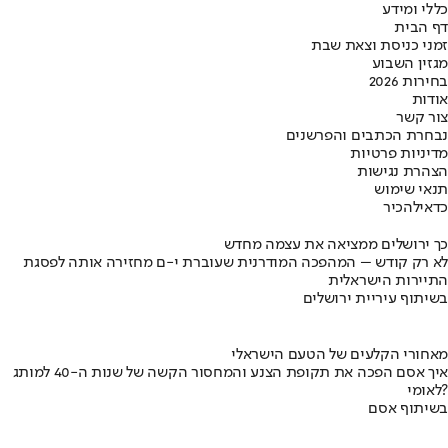
כללי ומידע
דף הבית
זמני כניסת וצאת שבת
מגזין השבוע
בחירות 2026
אודות
צור קשר
נבחרת הכתבים והפרשנים
מדיניות פרטיות
הצהרת נגישות
תנאי שימוש
כדאי
להכיר
כך ירושלים ממציאה את עצמה מחדש
לא רק קודש – המהפכה המודרנית שעוברת י-ם מחזירה אותה לפסגת
התיירות הישראלית
בשיתוף עיריית ירושלים
מאחורי הקלעים של הטעם הישראלי
איך אסם הפכה את תקופת הצנע והמחסור הקשה של שנות ה-40 למותג
לאומי?
בשיתוף אסם