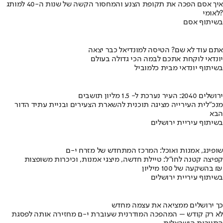
איך אסם הפכה את תקופת הצנע והמחסור הקשה של שנות ה-40 למותג
לאומי?
בשיתוף אסם
אתם עוד לא שם? הטיסה למונדיאל כבר יצאה
יונדאי לוקחת אתכם לבמה הכי גדולה בעולם
בשיתוף יונדאי מבית כלמוביל
ירושלים 2040: העיר נערכת ל- 1.5 מליון תושבים
מנכ"לית העירייה מציגה תוכנית להשארת הצעירים ובניית עתיד הדור
הבא
בשיתוף עיריית ירושלים
שופינג, אמנות ואוכל: המרכז המתחדש של מזרח י-ם
קפיצה קטנה לחו"ל: טיילת חדשה, מיצגי אמנות, וכיכרות משופצות
בהשקעה של 100 מיליון ₪
בשיתוף עיריית ירושלים
כך ירושלים ממציאה את עצמה מחדש
לא רק קודש – המהפכה המודרנית שעוברת י-ם מחזירה אותה לפסגת