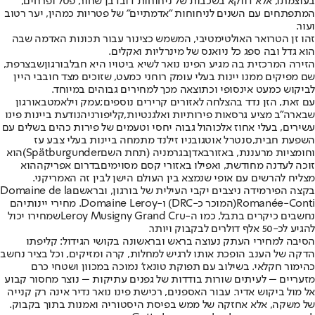
בעוצמתו, אלא דווקא בשכבות של ניחוחות דובדבן שחור, פטל ופרחים,
המתפתחים עם השנים לניחוחות "אדמתיים" של פטריות כמהין, יער רטוב
ועור.
זהו זן הטרואר האולטימטיבי, המשמש כצינור עבור תכונות האדמה שבה
הוא גדל ובה ספג כל ניואנס של מינרליות ואקלים.
הזירה המרכזית בה מגיע הפינו נואר לשיא ביטויו היא חבל
בורגון
שבצרפת,
שם מפיקים ממנו יינות בעלי עומק רוחני כמעט, שזוכים מצד חובבי היין
לביקוש כמעט אינסופי וכתוצאה מכך למחירים גבוהים במיוחד.
עם זאת, הזן נדד בהצלחה לאזורים קרירים נוספים;
עמק וילאמט
באורגון
שבארה"ב מציע גרסאות פירותיות ואלגנטיות,
קליפורניה
נודעת ביינות פינו
עשירים, בעלי אחוז אלכוהול גבוה יחסי וטעמים של פירות כהים בשלים עם
השפעת חבית,
סנטרל אוטגו
בניו זילנד מתמחה ביינות בעלי צבע עז
וחומציות מרעננת, באזור
באדן
בגרמניה (תחת השם
Spätburgunder
)הוא
זוכה לעדנה מחודשת, ואפילו באזורי קסם מסוימים
בדרום אפריקה
הוא
מצליח להרשים עם אופי שנמצא בין העולם הישן לבין זה האמריקני.
בקצה הפירמידה ניצבים יקבי העילית של בורגון, ובראשם
Domaine de la
Romanée-Conti
(המוכר כ-DRC) ו-
Domaine Leroy
. מחירי יינותיהם
נחשבים כיקרים בתבל, כמו ה-
Leroy Musigny Grand Cru
שמחירו יכול
להגיע לכ-50 אלף דולרים לבקבוק ויותר.
הסיבה למחירי העתק נעוצה בראש ובראשונה בקושי הגידול: קליפתו
הדקה של הענב הופכת אותו לרגיש למחלות, קרה ומזיקים, וכל בציר נחשב
כהימור חקלאי. בשילוב עם תפוקת טונאז' נמוכה במכוון ושטחי כרם
מזעריים – לעיתים שורות בודדות של גפנים עתיקות – נוצר מחסור קבוע
אל מול ביקוש אדיר. עבור האספנים, רכישת פינו נואר נדיר אינה רק קנייה
של משקה, אלא אחזקה של ממש בפיסת היסטוריה ואמנות בתוך בקבוק.