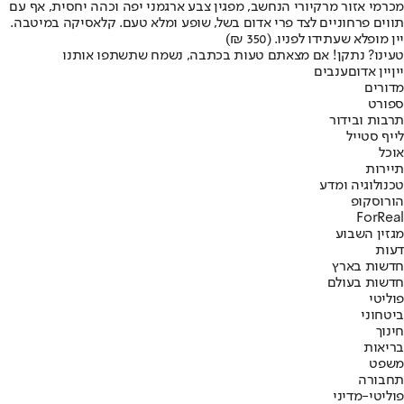
מכרמי אזור מרקיורי הנחשב, מפגין צבע ארגמני יפה וכהה יחסית, אף עם
תווים פרחוניים לצד פרי אדום בשל, שופע ומלא טעם. קלאסיקה במיטבה.
יין מופלא שעתידו לפניו. (350 ₪)
טעינו? נתקן! אם מצאתם טעות בכתבה, נשמח שתשתפו אותנו
יין
יין אדום
ענבים
מדורים
ספורט
תרבות ובידור
לייף סטייל
אוכל
תיירות
טכנולוגיה ומדע
הורוסקופ
ForReal
מגזין השבוע
דעות
חדשות בארץ
חדשות בעולם
פוליטי
ביטחוני
חינוך
בריאות
משפט
תחבורה
פוליטי-מדיני