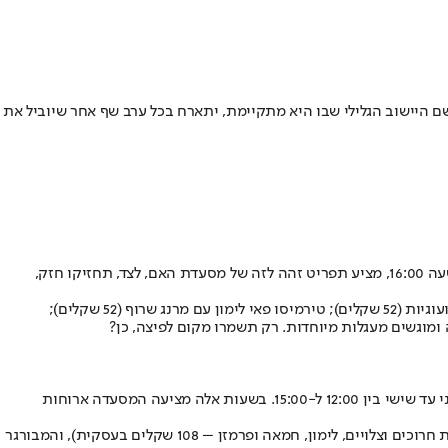
שם היישוב הגלילי שבו היא מתקיימת, יתארח בכל ערב שף אחר שיוביל את
לה טיגרה, מסעדת הפיצות התל אביבית מפלורנטין, מתחדשת בסניף נוסף בשכונת בזל שבעיר (רחוב אלקלעי 5). הלוקיישן החדש, שפתוח מדי יום משעה 16:00, מציע תפריט זהה לזה של מסעדת האם, לצד, תחזיקו חזק,
בנוסף לטירמיסו קלאסי (אם כי מנומר, ברוח המסעדה כמובן – 48 שקלים), מחכים לכם בלה טיגרה בזל גם טירמיסו שוקולד נוצ'לה עם קרמבל בוטנים ועוגיות (52 שקלים); טירמיסו פאי לימון עם מרנג שרוף (52 שקלים);
מסעדת תלם של השף ענר בן-רפאל פורמן, שנפתחה מוקדם יותר השנה בשכונת כוכב הצפון בתל אביב, פתוחה מעכשיו גם לסרוויס צהריים, בימים שני עד שישי בין 12:00 ל-15:00. בשעות אלה מציעה המסעדה ארוחות
ראשונות כמו בטטה יפנית (ציר בצל ובטטה לבנה, גבינת גלי) ודג כבוש (לבנה, סלט צנוניות וג'ינג'ר); ועיקריות דוגמת מפתול (ירקות חרוכים וצלויים, לימון, חמאה ופרמזן – 108 שקלים בעסקית), והמבורגר