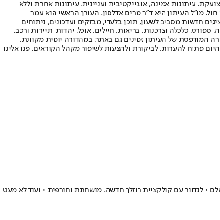
ועקת. עיתונות אמינה, אובייקטיבית ועניינית. עיתונות אחרת וללא
עור החשיפה הגבוה ביותר בימי חול. מו"ל העיתון היא ד"ר מרים אדלסון. העורך הראשי הוא עמר
 והעורך המייסד הוא עמוס רגב. אתרי האינטרנט של "ישראל היום" בעברית ובאנגלית, כמו כן היישומונים (אפליקציות) לאנדרואיד ול-iOS, מציגים חדשות מסביב לשעון, תוכן בלעדי, מבזקים ועדכונים, ניתוחים
, ספורט, כלכלה וצרכנות, בריאות, חיילים, אוכל, יהדות, תיירות ורכב.
דורה המודפסת של העיתון זמינים גם באתר, במהדורה יומית מקוונת,
היום פתוח להערות, לביקורת ולהצעות לשיפור מקהל הקוראים. פנו אלינו
ם • לנדוור עם קולקציית רוזלך חדשה, מושחתת וחורפית • ועוד לא מעט