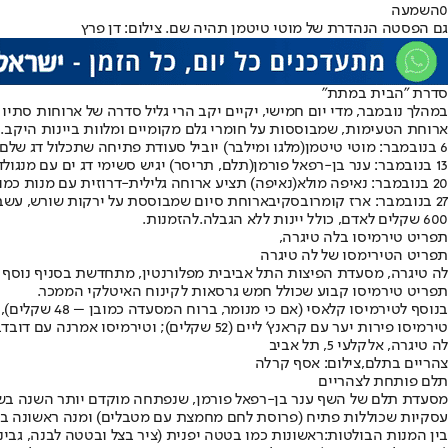
0
השמעה
גם הפסטה הנהדרת של מוטי טיטמן תהיה שם. צילום: דן פרץ
סדרת "הבית במתת"
במהלך נובמבר, מדי יום חמישי, יקיים יקב הרי גליל סדרה של ארוחות סת
ארוחת הטעימות, שמבוססות על חומרי גלם מקומיים ומלוות ביינות היקב. 
6 בנובמבר: מוטי טיטמן
(מלגו ומילבר) יוביל סעודת פתיחה שתכלול דג שלם 
13 בנובמבר: ענר בן-רפאל פורמן
(תלם, תריסר) יגיש סשימי דג ים עם מנגולד
20 בנובמבר: נאיפה מולא
(נאיפה) תציע ארוחה גלילית-דרוזית עם מנות כמו
27 בנובמבר: ארז קומרובסקי
בארוחת סיום שמבוססת על ירקות שורש, עשבי 
600 שקלים לאדם, כולל יינות ללא הגבלה.
להזמנות
.
תפריט טירמיסו בלה טיגרה,
תפריט הטירימסו של לה טיגרה
תפריט טירמיסו קבוע שכולל חמש גרסאות לקינוח האיטלקי הממכר.
טירמיסו פירות יער עם קראנץ' ליים (52 שקלים); וטירמיסו אמרנה עם דובדבנים ופיסטוק (52 שקלים). כל הקינוחים מיוצרים בקונדיטוריה של המסעדה ומוגשים מעגלות מיוחדות. רק תשמרו מקום לפיצה, כן?
לה טיגרה, אלקלעי 5, תל אביב
צהריים בתלם,צילום: אסף קרלה
תלם פותחת לצהריים
עסקיות שכוללות פתיח (פרוסת לחם מחמצת עם מטבלים) ומנה ראשונה במחיר המנה העיקרית, וגם 
בין המנות הבולטות: