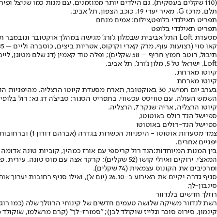
(110 שקלים בעסקית). גם הילדים יותר ממוזמנים, עם מנות כמו שניצל ופירה (46 שקלים), ופסטה אדומה ולבנה (42 שקלים).
תלם, מרכז G, מאיר יערי 19, כוכב הצפון, תל אביב.
תפריט תאילנדי בלופט,צילום: אמים מנחם
תפריט תאילנדי בלופט
מסעדת Loft התל אביבית שבמלון ג'ורג' מגישה במהלך אוקטובר ו
תיבול, רוטב חמוץ חריף – 58 שקלים); ופלה טוד קאמין (דג שלם מטוגן, ליים ורוטב חמוץ חריף – 188 שקלים).
Loft, ישראל טל 5, מלון ג'ורג', תל אביב.
קיוטו מארחת,
קיוטו מארחת
בערב יום חמישי, 30 באוקטובר, תארח מסעדת קיוטו הרצלי
השמש העולה, עם טוויסט עכשווי. בתפריט הסגור: סביצ'ה דג נא; רול בלופין טונה
קיוטו הרצליה, אריה שנקר 7, הרצליה.
ספיישל הנד רולס באוטוטו,
ספיישל הנד-רולים באוטוטו
יפניים אחרים.
בין המנות המיוחדות:
ומרכיבים את הקונוס עצמאית (74 שקלים).
סניף גדרה יקיים את האירוע ב-26.10 (יום א'), ואילו סניף רחובות יערוך אותו למחרת, 27.10, בין 19:00 ל-23:30.
סינבון-לך,
רוזלך חדשים בלנדוור
קינמון, סירופ סוכר וגלייז שוקולד לבן); "סמורז-לך" (קרם מרשלמו, שוקולד 