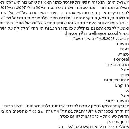
"ישראל היום" הוא גוף תקשורת שנוסד מתוך האמונה שהציבור הישראלי ראוי 
ת
ופרשנויות, וידיאו, פודקאסטים ושידורים חיים. פלטפורמות הדיגיטל של "ישרא
ב-2021 עלו לאוויר האתר החדש והיישומון החדש של "ישראל היום" בע
ואפשר לקבל אותם גם בניוזלטר. מועדון ההטבות הייחודי "הקליקה של ישרא
במייל hayom@israelhayom.co.il.
יום שני, 4.5.2026
י"ז באייר תשפ"ו
חדשות
דעות
ספורט
ForReal
תרבות ובידור
אוכל
מגזין
אנחנו מגייסים
English
X
אוכל
חדשות האוכל
ארז קומרובסקי מזמין אתכם לסדרת ארוחות בלתי נשכחות - אצלו בבית
זה יקרה במסגרת אירועי "הבית במתת" ויתארחו שם כמה מהשפים הטובים ב
חדשת טעימות - כי מגיעות לנו גם כאלה
דורון פרידמן
22/10/2025, 12:11
,עודכן
22/10/2025, 12:11