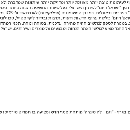
לעיתונות טובה יותר, מאוזנת יותר ומדויקת יותר. עיתונות שמדברת ולא צ
שלום. המהדורה המודפסת הראשונה פורסמה ב-30 ביולי 2007, וב-2010 הפך "ישראל היום" לעיתון הישראלי בעל שי
לחמנוביץ,
ל היום" כוללות ערוצי חדשות ודעות, תרבות ובידור, לייף סטייל, טכנולוגיה
ברית, במטרה לספק לגולשים חוויה מהירה, עדכנית, בטוחה ונוחה. תכני המה
ל היום" מציע לגולשי האתר הנחות ומבצעים על מוצרים ושירותים. ישראל 
ארץ • "וגם - לה טיגרה" פותחת סניף חדש ומציעה בו תפריט טירמיסו של