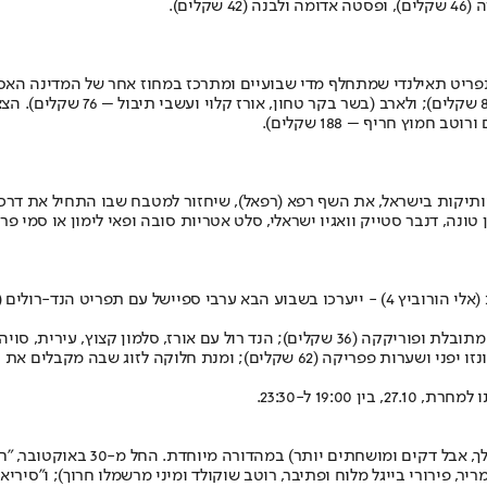
נובמבר תפריט תאילנדי שמתחלף מדי שבועיים ומתרכז במחוז אחר של המדינה ה
קאו סוי (רצועות עוף, מרק קארי ו
ה, מהיפניות הוותיקות בישראל, את השף רפא (רפאל), שיחזור למטבח שבו התחי
, דנבר סטייק וואגיו ישראלי, סלט אטריות סובה ופאי לימון או סמי פרדו אספרסו
צמד מסעדות אוטוטו - היפניות הכשרות בגדרה (אברהם דורון 1) וברחובות (אלי הורוביץ 4) - ייערכו 
המאצ'י, ירוקים ואיולי קושו (52 שקלים); קרקר אצה עם מוס טונה, עירית, פונזו יפני
רשת לנדוור משיקה שלושה טעמים חדשי
מריר, פירורי בייגל מלוח ופתיבר, רוטב שוקולד ומיני מרשמלו חרוך); ו"סיר