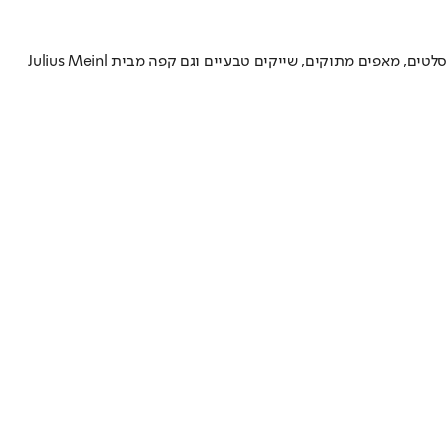
מתחם הפודטראקס בגליל ים מתחדש בעגלת אוכל חדשה - ביסל'ה - שפועלת בסופי בוע ומציעה תפריט מתחלף של כריכי ביס בבייגל, פרעצל ובריוש, סלטים, מאפים מתוקים, שייקים טבעיים וגם קפה מבית Julius Meinl