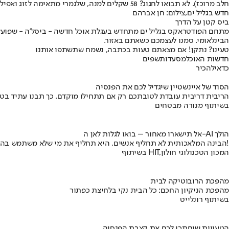
חלב מרוכז). לא תבואו לחגוג? 58 שקלים למנה, שלגמרי מתאימה לזוג ואפילו לשלושה סועדים.
חדש בגליל ים,צילום: חן אברהם
ביס קטן על הדרך
הבינלאומי. סמנו לעצמכם כשאתם באזור.
טעינו? נתקן! אם מצאתם טעות בכתבה, נשמח שתשתפו אותנו
חדשות האוכל
מסעדות
שפים
כדאי
להכיר
הסוד של איינשטיין שיגדיל לכם את הפנסיה
הריבית דריבית עובדת לטובתכם רק אם תתחילו מוקדם. כך תבנו עתיד בט
בשיתוף מנורה מבטחים
אל תישארו מאחור – בואו לגלות לאן ה-AI הולך
הבינה המלאכותית לא תחליף אנשים, היא תחליף את מי שלא משתמש בה!
בשיתוף HIT,המכון הטכנולוגי חולון
מהפכת הרובוטיקה לבית
מהפכת הניקיון החכם: כל הבית נקי בלחיצת כפתור
בשיתוף רונלייט
הטעויות שיחתכו לכם את קצבת הפנסיה