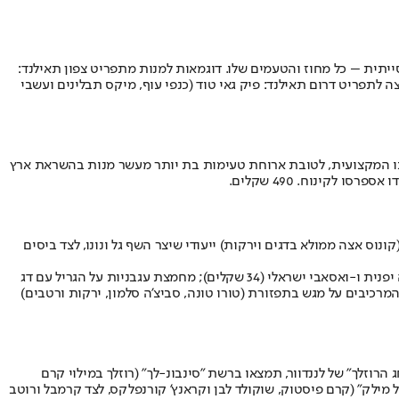
אסייתית – כל מחוז והטעמים שלו. דוגמאות למנות מתפריט צפון תאילנד:
קוקוס, אטריות ביצים, כוסברה וליים – 85 שקלים); ולארב (בשר בקר טחון, אורז קלוי ועשבי תיבול – 76 שקלים). הצצה לתפריט דרום תאילנד: פיק גאי טוד (כנפי עוף, מיקס תבלינים ועשבי
ל את דרכו המקצועית, לטובת ארוחת טעימות בת יותר מעשר מנות בהשראת ארץ
 לקינוח. 490 שקלים.
בשבוע הבא ערבי ספיישל עם תפריט הנד-רולים (קונוס אצה ממולא בדגים וירקות) ייעודי שיצר השף גל ונונו, לצד ביסים
הנד רול קריספי עם אורז כמהין, קוביות טונה אדומה מתובלת ופוריקקה (36 שקלים); הנד רול עם אורז, סלמון קצוץ, עירית, סויה יפנית ו-ואסאבי ישראלי (34 שקלים); מחמצת עגבניות על הגריל עם דג
 ושערות פפריקה (62 שקלים); ומנת חלוקה לזוג שבה מקבלים את המרכיבים על מגש בתפזורת (טורו טונה, סביצ'ה סלמון, ירקות ורטבים)
ם של קינוחי הרוזלך שלה (כמו רוגלך, אבל דקים ומושחתים יותר) במהדורה מיוחדת. החל מ-30 באוקטובר, "חג הרוזלך" של לננדוור, תמצאו ברשת "סינבונ-לך" (רוזלך במילוי קרם
יאל מילק" (קרם פיסטוק, שוקולד לבן וקראנץ' קורנפלקס, לצד קרמבל ורוטב