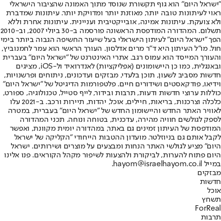
"ישראל היום" הוא גוף תקשורת שנוסד מתוך האמונה שהציבור הישראלי
ראוי לעיתונות טובה יותר, מאוזנת יותר ומדויקת יותר. עיתונות שמדברת
ולא צועקת. עיתונות אמינה, אובייקטיבית ועניינית. עיתונות אחרת וללא
תשלום. המהדורה המודפסת הראשונה פורסמה ב-30 ביולי 2007, וב-2010
הפך "ישראל היום" לעיתון הישראלי בעל שיעור החשיפה הגבוה ביותר בימי
חול. מו"ל העיתון היא ד"ר מרים אדלסון. העורך הראשי הוא עמר לחמנוביץ,
והעורך המייסד הוא עמוס רגב. אתרי האינטרנט של "ישראל היום" בעברית
ובאנגלית, כמו כן היישומונים (אפליקציות) לאנדרואיד ול-iOS, מציגים
חדשות מסביב לשעון, תוכן בלעדי, מבזקים ועדכונים, ניתוחים ופרשנויות,
וידיאו, פודקאסטים ושידורים חיים. פלטפורמות הדיגיטל של "ישראל היום"
כוללות ערוצי חדשות ודעות, תרבות ובידור, לייף סטייל, טכנולוגיה, ספורט,
כלכלה וצרכנות, בריאות, חיילים, אוכל, יהדות, תיירות ורכב. ב-2021 עלו
לאוויר האתר החדש והיישומון החדש של "ישראל היום" בעברית, במטרה
לספק לגולשים חוויה מהירה, עדכנית, בטוחה ונוחה. תכני המהדורה
המודפסת של העיתון זמינים גם באתר, במהדורה יומית מקוונת, ואפשר
לקבל אותם גם בניוזלטר. מועדון ההטבות הייחודי "הקליקה של ישראל
היום" מציע לגולשי האתר הנחות ומבצעים על מוצרים ושירותים. ישראל
היום פתוח להערות, לביקורת ולהצעות לשיפור מקהל הקוראים. פנו אלינו
במייל hayom@israelhayom.co.il.
מבזקים
חדשות
אוכל
תשחץ
ForReal
תרבות