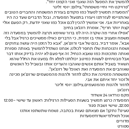
להמשיך את המפעל הזה שאבי ואני הקמנו יחד״.
"פרויקט חיי וחיי משפחתי",צילום: יוסי זליגר
״המסעדה תמשיך לפעול כמו מקודם בעזרת המשפחה והחברים הטובים
שהתגייסו לעזרתנו ויעזרו בתפעול המסעדה, ובכל הדברים שעד כה היו
באחריות אבי. אני אמשיך להכין לכם אוכל כמו שאני יודעת, רק הפעם אולי
קצת יותר חריף״, אומרת רונג'אן בחיוך.
״אפילו אחרי מה שקרה היה לנו ברור שאימא תרצה להמשיך במסעדה וזה
משמח ומעציב אותי בו זמנית, כי הדברים כאילו ממשיכים כרגיל אבל בלי
אבא״, אומר דביר, בנם של אבי ורונג׳אן, ״אבא כל הזמן היה עושה צחוקים
ושמח והנוכחות שלו תחסר לכולנו, אנחנו נשתדל להמשיך באותה מסורת
ואותה מתכונות כמו שאבא הנחיל. זה אף פעם לא יהיה בדיוק אותו דבר
אבל מבטיחים לעשות כמיטב יכולתנו למלא ולו במעט את החלל שהוא
השאיר בשביל אותם אנשים שאהבו והעריכו אותו ובשביל כל האנשים
שאוהבים את המסעדה ואת האוכל של רונג׳אן״.
המשפחה מזמינה את כולם לחזור ולהנות מהמטעמים שרונג׳אן מכינה
ולזכור יחד איתם את אבי.
לחזור ולהנות מהמטעמים,צילום: יוסי זליגר
רונג׳אן
מקס נורדאו 24 אשדוד
המסעדה כרגע תמשיך בשעות הפעילות הרגילות: ראשון עד שישי 12:00-
22:00, שישי ושבת סגור
טעינו? נתקן! אם מצאתם טעות בכתבה, נשמח שתשתפו אותנו
אוכל תאילנדי
אשדוד
מסעדות
מדורים
ספורט