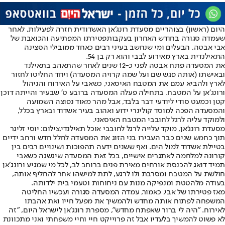
היום (ראשון) בצוהריים מסעדת רונג׳אן האשדודית חזרה לפעילות, לאחר
שעמדה סגורה בחודש האחרון בעקבות
פטירתו המפתיעה והכואבת של
אבי אבטה
, הבעלים ומי שנחשב בעיני רבים כאחד ממובילי הסצינה
התאילנדית בארץ מאירוע לבבי והוא רק בן 54.
את המסעדה פתח אבטה לפני כ-12 שנים לאחר שהתאהב בתאילנד
ובאישתו (אותה פגש שם ועל שמה קרויה המסעדה) ויחד החליטו לחזור
לארץ ולהביא עמם את המטבח האיסאני, כשאבי על האירוח והניהול
ורונג׳אן על המטבח. בתחילה פעלה המסעדה ברובע ט׳ שבעיר והייתה דוכן
קטן וכמעט סודי ליודעי דבר בלבד, אבל מהר מאוד נפוצה השמועה
והמסעדה הפכה למוסד קולינרי ידוע ואהוב בעיר אשדוד ובארץ בכלל,
ולמוקד עליה לרגל לחובבי המטבח האיסאני.
מסעדת רונג'אן, מוקד עלייה לרגל לחובבי אוכל תאילנדי,צילום: יוסי זליגר
תוך כחמש שנים כבר העבירו בני הזוג את המסעדה לחלל חדש ורחב ידיים
בטיילת אשדוד למול הים. ואף ששנים ידעה תהפוכות ושינויים רבים בין
קורונה למלחמה לאתגרים אישיים, בכל זאת המסעדה שיגשגה כשאבי
תמיד דואג להכנסת אורחים מאירת פנים ברוחב לב, לכל מי שמגיע ורונג׳אן
חולשת על המטבח ומסרבת ולו לרגע, לתת למישהו אחר להחליף אותה,
בעודה מלהטטת ומנפיקה מנות עם ניחוחות וטעמי בית ילדותה.
מאז פטירתו של אבי, כאמור, עמדה המסעדה סגורה ועכשיו החליטה
המשפחה לפתוח אותה מחדש ולהמשיך את מפעל חייו ואת אהבתו
לאירוח. ״היה לי ברור שאפתח מחדש״, מספרת רונג׳אן לישראל היום, ״זה
לא פשוט להמשיך בלעדיו אבל זה פרוייקט חיי וחיי משפחתי ואני מתכוונת