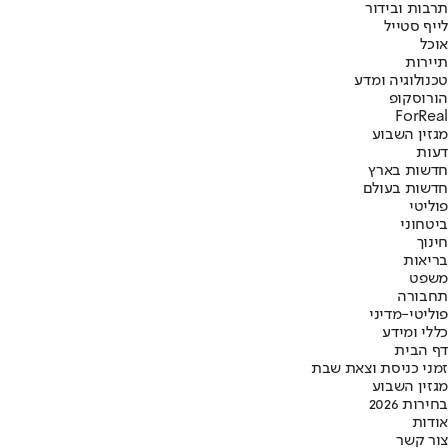
תרבות ובידור
לייף סטייל
אוכל
תיירות
טכנולוגיה ומדע
הורוסקופ
ForReal
מגזין השבוע
דעות
חדשות בארץ
חדשות בעולם
פוליטי
ביטחוני
חינוך
בריאות
משפט
תחבורה
פוליטי-מדיני
כללי ומידע
דף הבית
זמני כניסת וצאת שבת
מגזין השבוע
בחירות 2026
אודות
צור קשר