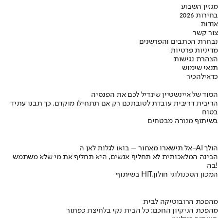
מגזין השבוע
בחירות 2026
אודות
צור קשר
נבחרת הכתבים והפרשנים
מדיניות פרטיות
הצהרת נגישות
תנאי שימוש
כדאי
להכיר
הסוד של איינשטיין שיגדיל לכם את הפנסיה
הריבית דריבית עובדת לטובתכם רק אם תתחילו מוקדם. כך תבנו עתיד
בטוח
בשיתוף מנורה מבטחים
אל תישארו מאחור – בואו לגלות לאן ה-AI הולך
הבינה המלאכותית לא תחליף אנשים, היא תחליף את מי שלא משתמש
בה!
בשיתוף HIT,המכון הטכנולוגי חולון
מהפכת הרובוטיקה לבית
מהפכת הניקיון החכם: כל הבית נקי בלחיצת כפתור