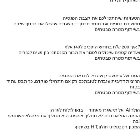
בשיתוף רונלייט
הטעויות שיחתכו לכם את קצבת הפנסיה
ממשיכת כספים ועד חוסר תכנון – הצעדים שיצילו את הכסף שלכם
בשיתוף מנורה מבטחים
איך 200 ש"ח בחודש הופכים ל140 אלף ?
צעדים קטנים שיכולים לסגור את הבור הפנסיוני בין נשים לגברים
בשיתוף מנורה מבטחים
הסוד של איינשטיין שיגדיל לכם את הפנסיה
הריבית דריבית עובדת לטובתכם רק אם תתחילו מוקדם. כך תבנו עתיד
בטוח
בשיתוף מנורה מבטחים
אל תישארו מאחור – בואו לגלות לאן ה-AI הולך
הבינה המלאכותית לא תחליף אנשים, היא תחליף את מי שלא משתמש
בה!
בשיתוף HIT,המכון הטכנולוגי חולון