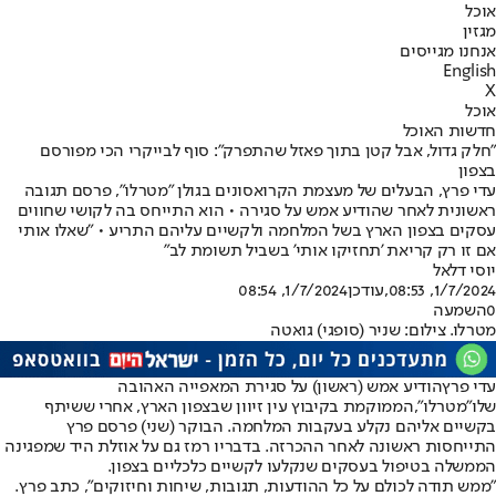
אוכל
מגזין
אנחנו מגייסים
English
X
אוכל
חדשות האוכל
"חלק גדול, אבל קטן בתוך פאזל שהתפרק": סוף לבייקרי הכי מפורסם
בצפון
עדי פרץ, הבעלים של מעצמת הקרואסונים בגולן "מטרלו", פרסם תגובה
ראשונית לאחר שהודיע אמש על סגירה • הוא התייחס בה לקושי שחווים
עסקים בצפון הארץ בשל המלחמה ולקשיים עליהם התריע • "שאלו אותי
אם זו רק קריאת 'תחזיקו אותי' בשביל תשומת לב"
יוסי דלאל
1/7/2024, 08:53
,עודכן
1/7/2024, 08:54
0
השמעה
מטרלו. צילום: שניר (סופגי) גואטה
עדי פרץ
הודיע אמש (ראשון) על סגירת המאפייה האהובה
שלו
"מטרלו",
הממוקמת בקיבוץ עין זיוון שבצפון הארץ, אחרי ששיתף
בקשיים אליהם נקלע בעקבות המלחמה. הבוקר (שני) פרסם פרץ
התייחסות ראשונה לאחר ההכרזה. בדבריו רמז גם על אוזלת היד שמפגינה
הממשלה בטיפול בעסקים שנקלעו לקשיים כלכליים בצפון.
"ממש תודה לכולם על כל ההודעות, תגובות, שיחות וחיזוקים", כתב פרץ.