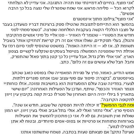
"אני מוצף. בחיים לא דמיינתי שזו תהיה התגובה. אני עדיין לא הצלחתי
לקרוא הכל – סליחה מראש. אני שמח שמטרלו שלי נגעה בכל כך הרבה
אנשים".
"אני מוצף",צילום: מתוך אינסטגרם
בהמשך הוא התייחס לתגובות שהטילו ספק ברצינות דבריו כשעדכן בעבר
על מצבו הכלכלי הקשה בעקבות המלחמה שפרצה. "כשפרסמתי לפני
חודש את הסטורי - שנגמר לי האוויר - פנו אליי כל מיני אנשים מהקיבוץ
והגולן, בעלי תפקידים, שאלו אותי אם זה רק קריאת 'תחזיקו אותי' בשביל
תשומת לב. אז לא – זו הייתה האמת". במשפט שהוסיף לפני סיום רמז על
אוזלת היד שמפגינה הממשלה בטיפול בעסקים שנקלעו לקשיים בצפון
הארץ. "אני אולי חלק גדול, אבל עדיין כל כך קטן בתוך פאזל שהתפרק,
וחבל. חבל שלא עושים עם זה כלום", כתב.
אמש הודיע, כאמור, פרץ על סגירת המאפייה שלו בפוסט כואב שכתב
באינסטגרם. "בקצרה: סיפור עם סוף עצוב שבו אנחנו סוגרים דלתות.
לצערי, במדינה שבה עולם המסעדנות הוא בחשיבות נמוכה, אזלו כוחותיי
ונגמר האוויר והכסף", שיתף, ועדכן על הפעילות האחרונה: "יום שישי
בתאריך 5 ביולי יהיה היום האחרון של מטרלו כבית קפה בקיבוץ עין זיוון
לתקופה הקרובה".
ומה לגבי ההמשך?
"זו יכולה להיות הפסקה של שבוע, חודש או שנה",
הוסיף פרץ. "אולי נחזור ואולי לא. אולי בתל אביב ואולי בעין זיוון. יש המון
שאלות ואין תשובות. גם לא לי. אני כן מתכוון להמשיך את הפעילות
בארוחות פתוחות או פרטיות או בפופ-אפים מיוחדים, ובטוח לא אתן
למטרלו לגווע".
טעינו? נתקן! אם מצאתם טעות בכתבה, נשמח שתשתפו אותנו