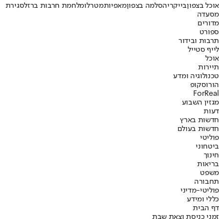
אוכל בצפון
בייקרי
הסלמה בצפון
מאפיות
מטרלו
מלחמת חרבות ברזל
סגירת
מסעדה
מדורים
ספורט
תרבות ובידור
לייף סטייל
אוכל
תיירות
טכנולוגיה ומדע
הורוסקופ
ForReal
מגזין השבוע
דעות
חדשות בארץ
חדשות בעולם
פוליטי
ביטחוני
חינוך
בריאות
משפט
תחבורה
פוליטי-מדיני
כללי ומידע
דף הבית
זמני כניסת וצאת שבת