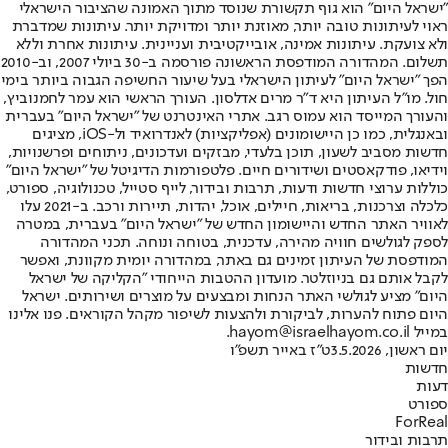
"ישראל היום" הוא גוף תקשורת שנוסד מתוך האמונה שהציבור הישראלי
ראוי לעיתונות טובה יותר, מאוזנת יותר ומדויקת יותר. עיתונות שמדברת
ולא צועקת. עיתונות אמינה, אובייקטיבית ועניינית. עיתונות אחרת וללא
תשלום. המהדורה המודפסת הראשונה פורסמה ב-30 ביולי 2007, וב-2010
הפך "ישראל היום" לעיתון הישראלי בעל שיעור החשיפה הגבוה ביותר בימי
חול. מו"ל העיתון היא ד"ר מרים אדלסון. העורך הראשי הוא עמר לחמנוביץ,
והעורך המייסד הוא עמוס רגב. אתרי האינטרנט של "ישראל היום" בעברית
ובאנגלית, כמו כן היישומונים (אפליקציות) לאנדרואיד ול-iOS, מציגים
חדשות מסביב לשעון, תוכן בלעדי, מבזקים ועדכונים, ניתוחים ופרשנויות,
וידיאו, פודקאסטים ושידורים חיים. פלטפורמות הדיגיטל של "ישראל היום"
כוללות ערוצי חדשות ודעות, תרבות ובידור, לייף סטייל, טכנולוגיה, ספורט,
כלכלה וצרכנות, בריאות, חיילים, אוכל, יהדות, תיירות ורכב. ב-2021 עלו
לאוויר האתר החדש והיישומון החדש של "ישראל היום" בעברית, במטרה
לספק לגולשים חוויה מהירה, עדכנית, בטוחה ונוחה. תכני המהדורה
המודפסת של העיתון זמינים גם באתר, במהדורה יומית מקוונת, ואפשר
לקבל אותם גם בניוזלטר. מועדון ההטבות הייחודי "הקליקה של ישראל
היום" מציע לגולשי האתר הנחות ומבצעים על מוצרים ושירותים. ישראל
היום פתוח להערות, לביקורת ולהצעות לשיפור מקהל הקוראים. פנו אלינו
במייל hayom@israelhayom.co.il.
יום ראשון, 3.5.2026
ט"ז באייר תשפ"ו
חדשות
דעות
ספורט
ForReal
תרבות ובידור