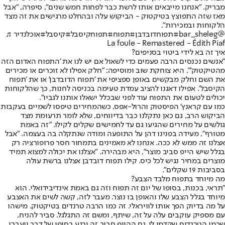
מבריק. "אנחנו מייבאים אותו לרשת כבר לפחות חמש שנים", סיפרה, "אבל
מאז שזה התפוצץ בטיקטוק - הביקוש עלה ובהחלט מרגישים את זה מצד
הלקוחות ובמכירות".
@bar_sheleg
#תפוחדובדבן
#תפוח
#תפוחקיסבל
#קיסבל
#אוכלנדיר
♬
La foule - Remastered - Édith Piaf
איך זה בא לידי ביטוי בסניפים?
"אנשים נכנסים הרבה פעמים כדי לשאול אם יש לנו את 'התפוח האדום הזה
מהטיקטוק'", היא צוחקת שוב ומוסיפה: "חלק אפילו לא זוכרים או מכירים
את השם וחלק מבקשים באופן ספציפי את 'תפוח הדובדבן' או את 'תפוח
הקיסבל'. אפילו דאגנו להציב עמדת טעימה בכניסה לחנות, כך שהלקוחות
יכולים לטעום את התפוח עוד לפני שבכלל ישאלו אותנו לגביו".
כמו עם קראנץ' הפיסטוק והרול-אפס, כשהמחירים טיפסו לשמיים בעקבות
הביקוש הרב, גם כאן נתקלנו כבר בדיווחים, שלא לומר תרעומת מצד
גולשים על מחירים שהגיעו גם עד לחמישים שקלים לקילו. "זה באמת
מטורף", מעידה בפנינו דהן על התופעה ומודה שנתקלה בה בעצמה. "אבל
אצלנו זה ממש לא ככה. אנחנו לא מאמינים בתמחור חסר פרופורציה רק
בגלל שיש הייפ סביב מוצר", היא מבהירה. "אצלנו את יכולה למצוא תמיד
מוצרים במחיר נגיש לכל כיס. קילו תפוח דובדבן אצלנו ברשת עולה
בסביבות 19 שקלים".
מה מיוחד בתפוח מלבד הצבע?
"תראי, בכנות, בסופו של יום זה תפוח וזה גם באמת אינדיבידואלי. הוא
מיוחד בגלל הצבע שלו והאופן בו נוצר. מעבר לזה, קשה לשים את האצבע
על מה בדיוק הפך אותו לוויראלי. זה כמו הרבה טרנדים בטיקטוק. מישהו
עם מספיק עוקבים עלה על זה, שיתף, ומשם זה התגלגל. סביר להניח,
שכמו הטרנדים שקדמו לו, גם ההייפ סביב זה ירגע בסופו של דבר ויעברו