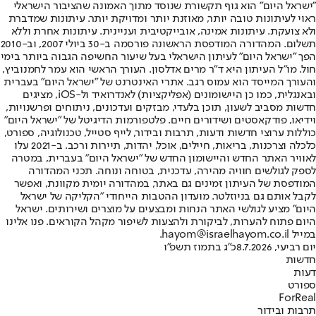
"ישראל היום" הוא גוף תקשורת שנוסד מתוך האמונה שהציבור הישראלי
ראוי לעיתונות טובה יותר, מאוזנת יותר ומדויקת יותר. עיתונות שמדברת
ולא צועקת. עיתונות אמינה, אובייקטיבית ועניינית. עיתונות אחרת וללא
תשלום. המהדורה המודפסת הראשונה פורסמה ב-30 ביולי 2007, וב-2010
הפך "ישראל היום" לעיתון הישראלי בעל שיעור החשיפה הגבוה ביותר בימי
חול. מו"ל העיתון היא ד"ר מרים אדלסון. העורך הראשי הוא עמר לחמנוביץ,
והעורך המייסד הוא עמוס רגב. אתרי האינטרנט של "ישראל היום" בעברית
ובאנגלית, כמו כן היישומונים (אפליקציות) לאנדרואיד ול-iOS, מציגים
חדשות מסביב לשעון, תוכן בלעדי, מבזקים ועדכונים, ניתוחים ופרשנויות,
וידיאו, פודקאסטים ושידורים חיים. פלטפורמות הדיגיטל של "ישראל היום"
כוללות ערוצי חדשות ודעות, תרבות ובידור, לייף סטייל, טכנולוגיה, ספורט,
כלכלה וצרכנות, בריאות, חיילים, אוכל, יהדות, תיירות ורכב. ב-2021 עלו
לאוויר האתר החדש והיישומון החדש של "ישראל היום" בעברית, במטרה
לספק לגולשים חוויה מהירה, עדכנית, בטוחה ונוחה. תכני המהדורה
המודפסת של העיתון זמינים גם באתר, במהדורה יומית מקוונת, ואפשר
לקבל אותם גם בניוזלטר. מועדון ההטבות הייחודי "הקליקה של ישראל
היום" מציע לגולשי האתר הנחות ומבצעים על מוצרים ושירותים. ישראל
היום פתוח להערות, לביקורת ולהצעות לשיפור מקהל הקוראים. פנו אלינו
במייל hayom@israelhayom.co.il.
יום רביעי, 8.7.2026
כ"ג בתמוז תשפ"ו
חדשות
דעות
ספורט
ForReal
תרבות ובידור