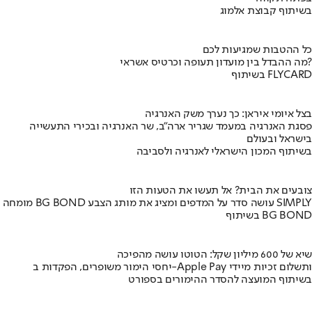
בשיתוף קבוצת אלמוג
כל ההטבות שמגיעות לכם
מה ההבדל בין מועדון תעופה וכרטיס אשראי?
בשיתוף FLYCARD
בצל איומי איראן: כך נערך משק האנרגיה
פסגת האנרגיה במעמד שגריר ארה"ב, שר האנרגיה ובכירי התעשייה
בישראל ובעולם
בשיתוף המכון הישראלי לאנרגיה ולסביבה
צובעים את הבית? אל תעשו את הטעות הזו
מומחה BG BOND עושה סדר על המדפים ומציג את מותג הצבע SIMPLY
בשיתוף BG BOND
שיא של 600 מיליון שקל: הטוטו עושה מהפיכה
יחסי הימור משופרים, הפקדות ב-Apple Pay ותשלום זכיות מיידי
בשיתוף המועצה להסדר ההימורים בספורט