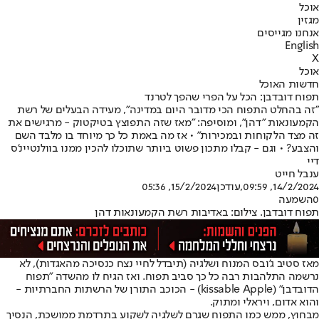
אוכל
מגזין
אנחנו מגייסים
English
X
אוכל
חדשות האוכל
תפוח דובדבן: הכל על הפרי שהפך לטרנד
"זה בהחלט התפוח הכי מדובר היום במדינה", מעידה הבעלים של רשת
הקמעונאות "דהן", ומוסיפה: "מאז שזה התפוצץ בטיקטוק - מרגישים את
זה מצד הלקוחות ובמכירות" • אז מה באמת כל כך מיוחד בו מלבד השם
והצבע? • וגם - קבלו מתכון פשוט ביותר שתוכלו להכין ממנו בוולנטיינ'ס
דיי
ענבל חייט
14/2/2024, 09:59
,עודכן
15/2/2024, 05:36
0
השמעה
תפוח דובדבן. צילום: באדיבות רשת הקמעונאות דהן
מאז סטיב ג'ובס המנוח ושלגיה (תיבדל לחיי נצח כנסיכה מהאגדות), לא
נרשמה התלהבות רבה כל כך סביב תפוח. ואז הגיח לו מהשדה "תפוח
הדובדבן" (kissable Apple) - הכוכב התורן של הרשתות החברתיות -
והוא אדום, ויראלי ומתוק.
מבחוץ, ממש כמו התפוח שגרם לשלגיה לשקוע בתרדמת ממושכת, הנסיך