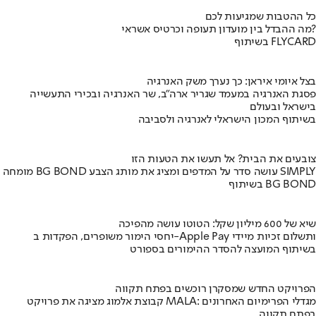
כל ההטבות שמגיעות לכם
מה ההבדל בין מועדון תעופה וכרטיס אשראי?
בשיתוף FLYCARD
בצל איומי איראן: כך נערך משק האנרגיה
פסגת האנרגיה במעמד שגריר ארה"ב, שר האנרגיה ובכירי התעשייה
בישראל ובעולם
בשיתוף המכון הישראלי לאנרגיה ולסביבה
צובעים את הבית? אל תעשו את הטעות הזו
מומחה BG BOND עושה סדר על המדפים ומציג את מותג הצבע SIMPLY
בשיתוף BG BOND
שיא של 600 מיליון שקל: הטוטו עושה מהפיכה
יחסי הימור משופרים, הפקדות ב-Apple Pay ותשלום זכיות מיידי
בשיתוף המועצה להסדר ההימורים בספורט
הפרויקט החדש שמסקרן רוכשים בפתח תקווה
קבוצת אלמוג מציגה את פרויקט MALA: מגדלי הפרימיום האחרונים
בפתח תקווה