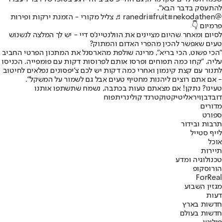
להתעסק בדבר הבא".
@ranedri
#nekodathen
#fruit
♬ צליל מקורי - הזמנת ירקות ופירות
פרמיום 👇
לסיום ומאחר שהיום מציינים את הוולנטיינ'ס דיי - יש לך המלצה לנשנוש
טעים שאפשר להכין מהפרי האדום והמתוק?
"הכי פשוט, הכי בריא", מרינה שולפת מהארסנל את המתכון הפרטי החביב
עליה. "קחו כמה תפוחים ופרסו אותם לפרוסות דקות עם פומפייה. הכניסו
לתנור עם קצת קינמון ואחרי כמה דקות יש לכם צ'יפסונים נפלאים לחיטוב
- אם אתם רוצים ליהנות מחטיף טעים אבל גם לשמור על המשקל".
טעינו? נתקן! אם מצאתם טעות בכתבה, נשמח שתשתפו אותנו
דובדבן
ויראלי
טיקטוק
טרנד קולינרי
תפוח
מדורים
ספורט
תרבות ובידור
לייף סטייל
אוכל
תיירות
טכנולוגיה ומדע
הורוסקופ
ForReal
מגזין השבוע
דעות
חדשות בארץ
חדשות בעולם