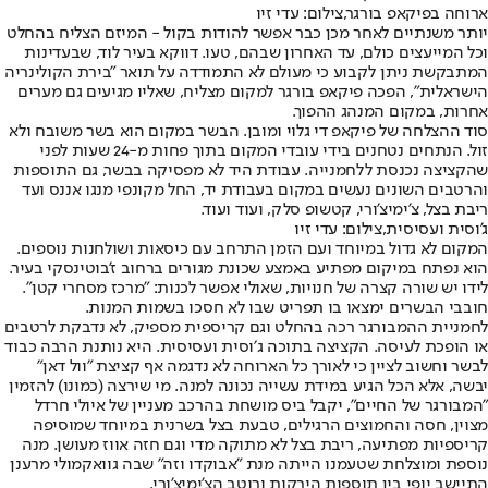
ארוחה בפיקאפ בורגר,צילום: עדי זיו
יותר משנתיים לאחר מכן כבר אפשר להודות בקול - המיזם הצליח בהחלט
וכל המייעצים כולם, עד האחרון שבהם, טעו. דווקא בעיר לוד, שבעדינות
המתבקשת ניתן לקבוע כי מעולם לא התמודדה על תואר "בירת הקולינריה
הישראלית", הפכה פיקאפ בורגר למקום מצליח, שאליו מגיעים גם מערים
אחרות, במקום המנהג ההפוך.
סוד ההצלחה של פיקאפ די גלוי ומובן. הבשר במקום הוא בשר משובח ולא
זול. הנתחים נטחנים בידי עובדי המקום בתוך פחות מ-24 שעות לפני
שהקציצה נכנסת ללחמנייה. עבודת היד לא מפסיקה בבשר, גם התוספות
והרטבים השונים נעשים במקום בעבודת יד, החל מקונפי מנגו אננס ועד
ריבת בצל, צ'ימיצ'ורי, קטשופ סלק, ועוד ועוד.
ג'וסית ועסיסית,צילום: עדי זיו
המקום לא גדול במיוחד ועם הזמן התרחב עם כיסאות ושולחנות נוספים.
הוא נפתח במיקום מפתיע באמצע שכונת מגורים ברחוב ז'בוטינסקי בעיר.
לידו יש שורה קצרה של חנויות, שאולי אפשר לכנות: "מרכז מסחרי קטן".
חובבי הבשרים ימצאו בו תפריט שבו לא חסכו בשמות המנות.
לחמניית ההמבורגר רכה בהחלט וגם קריספית מספיק, לא נדבקת לרטבים
או הופכת לעיסה. הקציצה בתוכה ג׳וסית ועסיסית. היא נותנת הרבה כבוד
לבשר וחשוב לציין כי לאורך כל הארוחה לא נדגמה אף קציצת "וול דאן"
יבשה, אלא הכל הגיע במידת עשייה נכונה למנה. מי שירצה (כמונו) להזמין
"המבורגר של החיים", יקבל ביס מושחת בהרכב מעניין של איולי חרדל
מצוין, חסה והחמוצים הרגילים, טבעת בצל בשרנית במיוחד שמוסיפה
קריספיות מפתיעה, ריבת בצל לא מתוקה מדי וגם חזה אווז מעושן. מנה
נוספת ומוצלחת שטעמנו הייתה מנת "אבוקדו וזה" שבה גוואקמולי מרענן
התיישב יופי בין תוספות הירקות ורוטב הצ'ימיצ'ורי.