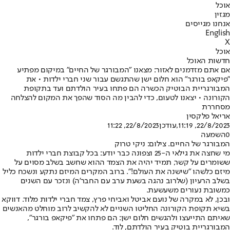
אוכל
מגזין
אנחנו מגייסים
English
X
אוכל
חדשות האוכל
אם אתם מזדמנים לאזור: מצאנו "המבורגר של החיים" במיקום מפתיע
"פיקאפ בורגר" הוא חלום ישן שהתגשם עבור שני חברי ילדות • את
המבורגריית הבוטיק הכשרה הם פתחו בעיר הולדתם ועד בתקופת
הקורונה • יצאנו לטעום, כדי להבין מה הסוד שהפך את המקום להצלחה
מסחררת
אריאל פלקסין
22/8/2023, 11:19
,עודכן
22/8/2023, 11:22
0
השמעה
המבורגר של החיים. צילום: ניקי טרוק
מי שחצה את גילאי ה-25 וצפונה כבר יודע: בכל קבוצת חברי ילדות
ששומרים על קשר, תמיד יהיה את הצמד ההוא שחשב בשלב מסוים על
מיזם כלשהו "שישנה את העולם!". ברוב המקרים המיזם נתקע ונשכח כליל
בשלב הרעיון (שלרוב נהגה בשעת ערב עם החבר'ה) ונזכר עם השנים
כמשובת נעורים משעשעת.
ובכן, לא במקרה של נועם אביטל ואביחי פרץ, צמד חברי ילדות מלוד. דווקא
בשיא תקופת הקורונה החליטו השניים לא להקשיב לרוב מוחלט מהאנשים
שאיתם התייעצו ולהגשים חלום ישן: הם פתחו את "פיקאפ בורגר",
המבורגריית בוטיק בעיר הולדתם, לוד.