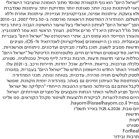
"ישראל היום" הוא גוף תקשורת שנוסד מתוך האמונה שהציבור הישראלי
ראוי לעיתונות טובה יותר, מאוזנת יותר ומדויקת יותר. עיתונות שמדברת
ולא צועקת. עיתונות אמינה, אובייקטיבית ועניינית. עיתונות אחרת וללא
תשלום. המהדורה המודפסת הראשונה פורסמה ב-30 ביולי 2007, וב-2010
הפך "ישראל היום" לעיתון הישראלי בעל שיעור החשיפה הגבוה ביותר בימי
חול. מו"ל העיתון היא ד"ר מרים אדלסון. העורך הראשי הוא עמר לחמנוביץ,
והעורך המייסד הוא עמוס רגב. אתרי האינטרנט של "ישראל היום" בעברית
ובאנגלית, כמו כן היישומונים (אפליקציות) לאנדרואיד ול-iOS, מציגים
חדשות מסביב לשעון, תוכן בלעדי, מבזקים ועדכונים, ניתוחים ופרשנויות,
וידיאו, פודקאסטים ושידורים חיים. פלטפורמות הדיגיטל של "ישראל היום"
כוללות ערוצי חדשות ודעות, תרבות ובידור, לייף סטייל, טכנולוגיה, ספורט,
כלכלה וצרכנות, בריאות, חיילים, אוכל, יהדות, תיירות ורכב. ב-2021 עלו
לאוויר האתר החדש והיישומון החדש של "ישראל היום" בעברית, במטרה
לספק לגולשים חוויה מהירה, עדכנית, בטוחה ונוחה. תכני המהדורה
המודפסת של העיתון זמינים גם באתר, במהדורה יומית מקוונת, ואפשר
לקבל אותם גם בניוזלטר. מועדון ההטבות הייחודי "הקליקה של ישראל
היום" מציע לגולשי האתר הנחות ומבצעים על מוצרים ושירותים. ישראל
היום פתוח להערות, לביקורת ולהצעות לשיפור מקהל הקוראים. פנו אלינו
במייל hayom@israelhayom.co.il.
יום שבת, 25.4.2026
ח' באייר תשפ"ו
חדשות
דעות
ספורט
ForReal
תרבות ובידור