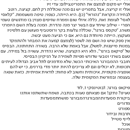
אולי יש מקום לצמצם את התפריט,צילום: עדי זיו
אולי זו קריצה, אבל בתפריט יש גם מנה שכוללת רק לחם, קציצה, רוטב
לבחירה ונקראת "נהוראי" (כן). היא הייתה, כצפוי, טיפה משעממת. "קלאסי
לאסי" לעומת זאת, כללה איולי שום וממרח שזיפים מצוין בו מודגשים טעמי
הפרי - שילוב שיחד עם הבשר יצר מנה נהדרת. המנה בעלת השם היומרני
משהו, "טקסס בורגר", שכללה צלעות בקר ורוסטביף מעושן עם חלפיניו
מעקצץ, הייתה מיוחדת גם היא, אם כי הגיעה מעט יבשה.
אין ספק שיש פה ושם מה לשפר (לצמצם קמעה את המבחר ולהתמקד
במנות מייצגות, למשל), אבל באמת שלא הרבה. בשורה התחתונה, הבסיס
של "פיקאפ בורגר", הלא היא הקציצה, שהיא נהדרת, עשויה בול במידה, עם
טעם בשרני וטבעי שדורש מפיות לשמירה על הניקיון הבסיסי.
חובבי ההמבורגר האיכותי הכשר, שלא מזדמנים לתל אביב הגדולה לעיתים
תכופות, לא יכולים וגם לא צריכים להיות יותר מדי בררנים, כי יש להם
אופציה מקומית, איכותית וחשוב לא פחות: לודאית אמיתית. כזאת שגאה
בעצמה ובמורשת המקומית שלה.
פיקאפ בורגר, ז'בוטינסקי 1, לוד
טעינו? נתקן! אם מצאתם טעות בכתבה, נשמח שתשתפו אותנו
ביקורת מסעדות
המבורגר
המבורגר מושחת
מסעדות
מדורים
ספורט
תרבות ובידור
לייף סטייל
אוכל
תיירות