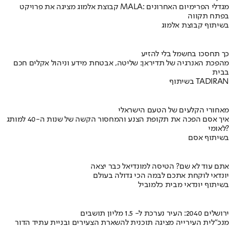
קבוצת אלמוג מציגה את פרויקט MALA: מגדלי הפרימיום האחרונים
בפתח תקווה
בשיתוף קבוצת אלמוג
כך תחסכו בחשמל בלי להזיע
מהפכת האנרגיה של תדיראן: שליטה, אבטחת מידע וניהול אקלים חכם
בבית
בשיתוף TADIRAN
מאחורי הקלעים של הטעם הישראלי
איך אסם הפכה את תקופת הצנע והמחסור הקשה של שנות ה-40 למותג
לאומי?
בשיתוף אסם
אתם עוד לא שם? הטיסה למונדיאל כבר יצאה
יונדאי לוקחת אתכם לבמה הכי גדולה בעולם
בשיתוף יונדאי מבית כלמוביל
ירושלים 2040: העיר נערכת ל- 1.5 מליון תושבים
מנכ"לית העירייה מציגה תוכנית להשארת הצעירים ובניית עתיד הדור