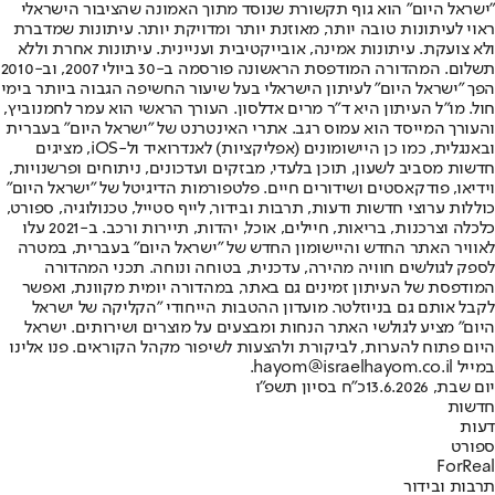
"ישראל היום" הוא גוף תקשורת שנוסד מתוך האמונה שהציבור הישראלי
ראוי לעיתונות טובה יותר, מאוזנת יותר ומדויקת יותר. עיתונות שמדברת
ולא צועקת. עיתונות אמינה, אובייקטיבית ועניינית. עיתונות אחרת וללא
תשלום. המהדורה המודפסת הראשונה פורסמה ב-30 ביולי 2007, וב-2010
הפך "ישראל היום" לעיתון הישראלי בעל שיעור החשיפה הגבוה ביותר בימי
חול. מו"ל העיתון היא ד"ר מרים אדלסון. העורך הראשי הוא עמר לחמנוביץ,
והעורך המייסד הוא עמוס רגב. אתרי האינטרנט של "ישראל היום" בעברית
ובאנגלית, כמו כן היישומונים (אפליקציות) לאנדרואיד ול-iOS, מציגים
חדשות מסביב לשעון, תוכן בלעדי, מבזקים ועדכונים, ניתוחים ופרשנויות,
וידיאו, פודקאסטים ושידורים חיים. פלטפורמות הדיגיטל של "ישראל היום"
כוללות ערוצי חדשות ודעות, תרבות ובידור, לייף סטייל, טכנולוגיה, ספורט,
כלכלה וצרכנות, בריאות, חיילים, אוכל, יהדות, תיירות ורכב. ב-2021 עלו
לאוויר האתר החדש והיישומון החדש של "ישראל היום" בעברית, במטרה
לספק לגולשים חוויה מהירה, עדכנית, בטוחה ונוחה. תכני המהדורה
המודפסת של העיתון זמינים גם באתר, במהדורה יומית מקוונת, ואפשר
לקבל אותם גם בניוזלטר. מועדון ההטבות הייחודי "הקליקה של ישראל
היום" מציע לגולשי האתר הנחות ומבצעים על מוצרים ושירותים. ישראל
היום פתוח להערות, לביקורת ולהצעות לשיפור מקהל הקוראים. פנו אלינו
במייל hayom@israelhayom.co.il.
יום שבת, 13.6.2026
כ"ח בסיון תשפ"ו
חדשות
דעות
ספורט
ForReal
תרבות ובידור