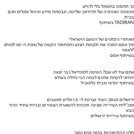
כך תחסכו בחשמל בלי להזיע
מהפכת האנרגיה של תדיראן: שליטה, אבטחת מידע וניהול אקלים חכם
בבית
בשיתוף TADIRAN
מאחורי הקלעים של הטעם הישראלי
איך אסם הפכה את תקופת הצנע והמחסור הקשה של שנות ה-40 למותג
לאומי?
בשיתוף אסם
אתם עוד לא שם? הטיסה למונדיאל כבר יצאה
יונדאי לוקחת אתכם לבמה הכי גדולה בעולם
בשיתוף יונדאי מבית כלמוביל
ירושלים 2040: העיר נערכת ל- 1.5 מליון תושבים
מנכ"לית העירייה מציגה תוכנית להשארת הצעירים ובניית עתיד הדור
הבא
בשיתוף עיריית ירושלים
חלון ההזדמנויות בכפר גנים נסגר