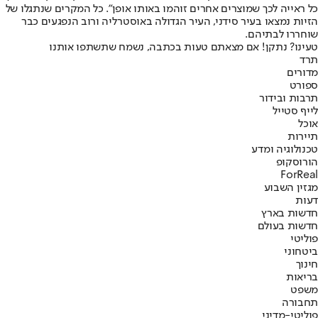
כל ראייה לכך שמוצרים אחרים זוהמו באותו אופן". כל המקרים שנתגלו של
הזיות נמצאו בעיר סידני, העיר הגדולה באוסטרליה ורוב הנפגעים כבר
שוחררו לבתיהם.
טעינו? נתקן! אם מצאתם טעות בכתבה, נשמח שתשתפו אותנו
תרד
מדורים
ספורט
תרבות ובידור
לייף סטייל
אוכל
תיירות
טכנולוגיה ומדע
הורוסקופ
ForReal
מגזין השבוע
דעות
חדשות בארץ
חדשות בעולם
פוליטי
ביטחוני
חינוך
בריאות
משפט
תחבורה
פוליטי-מדיני