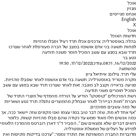
אוכל
מגזין
אנחנו מגייסים
English
X
אוכל
חדשות האוכל
בהלה באוסטרליה: צרכנים אכלו תרד רעיל וסבלו מהזיות
לפחות תשעה בני אדם אושפזו במצב של הכרה מעורפלת לאחר שצרכו
תרד שבא במגע עם עשב המכיל חומר משנה תודעה
נטע בר
16/12/2022, 08:11
,עודכן
17/12/2022, 19:50
0
השמעה
עלי תרד, צילום: איתיאל ציון
מקרה מטריד באוסטרליה: תשעה בני אדם אושפזו לאחר שסבלו מהזיות,
פגיעה בראייה וקצב לב מוגבר, זאת לאחר שצרכו תרד שבא במגע עם עשב
המכיל חומרים משני תודעה.
רשת המרכולים "קוסטקו" הודיע על הורדה מהמדף של מוצרי התרד של
חברת "חוות רביירה" לאחר שבחלק מהמוצרים נתגלה תרד נגוע ושאריות
של כמה עשבים מסוכנים.
"אף אחד לא מת, שזה דבר טוב בפני עצמו ואנו מקווים שזה יישאר ככה, אך
כמה אנשים חלו מאוד ממש עד נקודה שהם סבלו מהזיות קשות, כלומר
רואים דברים שלא נמצאים שם ", הסביר ד"ר דארן רוברטס מהמרכז הלאומי
למידע על רעלים של ממשלת אוסטרליה.
מדוברות החברה המשווקת את התרד נמסר: "ערכנו בדיקות מקיפות ואין