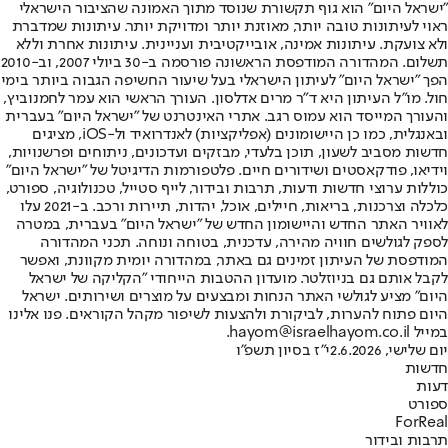
"ישראל היום" הוא גוף תקשורת שנוסד מתוך האמונה שהציבור הישראלי
ראוי לעיתונות טובה יותר, מאוזנת יותר ומדויקת יותר. עיתונות שמדברת
ולא צועקת. עיתונות אמינה, אובייקטיבית ועניינית. עיתונות אחרת וללא
תשלום. המהדורה המודפסת הראשונה פורסמה ב-30 ביולי 2007, וב-2010
הפך "ישראל היום" לעיתון הישראלי בעל שיעור החשיפה הגבוה ביותר בימי
חול. מו"ל העיתון היא ד"ר מרים אדלסון. העורך הראשי הוא עמר לחמנוביץ,
והעורך המייסד הוא עמוס רגב. אתרי האינטרנט של "ישראל היום" בעברית
ובאנגלית, כמו כן היישומונים (אפליקציות) לאנדרואיד ול-iOS, מציגים
חדשות מסביב לשעון, תוכן בלעדי, מבזקים ועדכונים, ניתוחים ופרשנויות,
וידיאו, פודקאסטים ושידורים חיים. פלטפורמות הדיגיטל של "ישראל היום"
כוללות ערוצי חדשות ודעות, תרבות ובידור, לייף סטייל, טכנולוגיה, ספורט,
כלכלה וצרכנות, בריאות, חיילים, אוכל, יהדות, תיירות ורכב. ב-2021 עלו
לאוויר האתר החדש והיישומון החדש של "ישראל היום" בעברית, במטרה
לספק לגולשים חוויה מהירה, עדכנית, בטוחה ונוחה. תכני המהדורה
המודפסת של העיתון זמינים גם באתר, במהדורה יומית מקוונת, ואפשר
לקבל אותם גם בניוזלטר. מועדון ההטבות הייחודי "הקליקה של ישראל
היום" מציע לגולשי האתר הנחות ומבצעים על מוצרים ושירותים. ישראל
היום פתוח להערות, לביקורת ולהצעות לשיפור מקהל הקוראים. פנו אלינו
במייל hayom@israelhayom.co.il.
יום שלישי, 2.6.2026
י"ז בסיון תשפ"ו
חדשות
דעות
ספורט
ForReal
תרבות ובידור