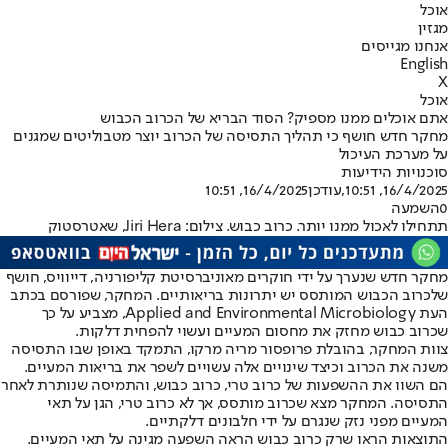
אוכל
מגזין
אנחנו מגייסים
English
X
אוכל
אתם אוכלים ממנו מספיק? הסוד הבריא של הכרוב הכבוש
מחקר חדש חושף כי תהליך התסיסה של הכרוב יוצר מטבוליטים שמגנים
על מערכת העיכול
סוכנויות הידיעות
16/4/2025, 10:51
,עודכן
16/4/2025, 10:51
0
השמעה
תתחילו לאכול ממנו יותר. כרוב כבוש. צילום: Jiri Hera, שאטרסטוק
מחקר חדש שנערך על ידי חוקרים מאוניברסיטת קליפורניה, דייוויס, חושף
שלכרוב הכבוש המותסס יש יתרונות בריאותיים. המחקר, שפורסם בכתב
העת Applied and Environmental Microbiology, מצביע על כך
שכרוב כבוש מחזק את מחסום המעיים ועשוי להפחית דלקות.
צוות המחקר, בהובלת פרופסור מריה מרקו, התמקד באופן שבו התסיסה
משנה את הכרוב וכיצד שינויים אלה עשויים לשפר את בריאות המעיים.
הם השוו את ההשפעות של כרוב טרי, כרוב כבוש, והתמיסה שנותרת לאחר
התסיסה. המחקר מצא שכרוב מותסס, אך לא כרוב טרי, הגן על תאי
המעיים מפני נזק שנגרם על ידי חלבונים דלקתיים.
התוצאות הראו שרק כרוב כבוש הראה השפעה מגינה על תאי המעיים.