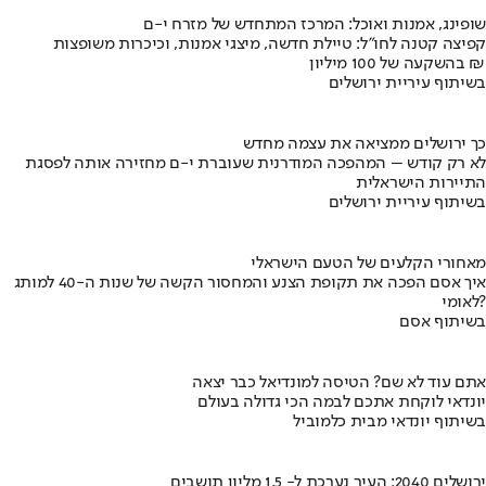
שופינג, אמנות ואוכל: המרכז המתחדש של מזרח י-ם
קפיצה קטנה לחו"ל: טיילת חדשה, מיצגי אמנות, וכיכרות משופצות
בהשקעה של 100 מיליון ₪
בשיתוף עיריית ירושלים
כך ירושלים ממציאה את עצמה מחדש
לא רק קודש – המהפכה המודרנית שעוברת י-ם מחזירה אותה לפסגת
התיירות הישראלית
בשיתוף עיריית ירושלים
מאחורי הקלעים של הטעם הישראלי
איך אסם הפכה את תקופת הצנע והמחסור הקשה של שנות ה-40 למותג
לאומי?
בשיתוף אסם
אתם עוד לא שם? הטיסה למונדיאל כבר יצאה
יונדאי לוקחת אתכם לבמה הכי גדולה בעולם
בשיתוף יונדאי מבית כלמוביל
ירושלים 2040: העיר נערכת ל- 1.5 מליון תושבים