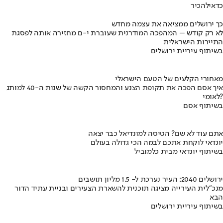
כדאי
להכיר
כך ירושלים ממציאה את עצמה מחדש
לא רק קודש – המהפכה המודרנית שעוברת י-ם מחזירה אותה לפסגת
התיירות הישראלית
בשיתוף עיריית ירושלים
מאחורי הקלעים של הטעם הישראלי
איך אסם הפכה את תקופת הצנע והמחסור הקשה של שנות ה-40 למותג
לאומי?
בשיתוף אסם
אתם עוד לא שם? הטיסה למונדיאל כבר יצאה
יונדאי לוקחת אתכם לבמה הכי גדולה בעולם
בשיתוף יונדאי מבית כלמוביל
ירושלים 2040: העיר נערכת ל- 1.5 מליון תושבים
מנכ"לית העירייה מציגה תוכנית להשארת הצעירים ובניית עתיד הדור
הבא
בשיתוף עיריית ירושלים