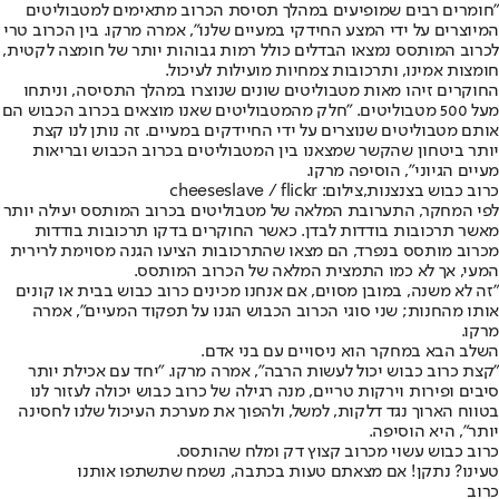
"חומרים רבים שמופיעים במהלך תסיסת הכרוב מתאימים למטבוליטים
המיוצרים על ידי המצע החידקי במעיים שלנו", אמרה מרקו. בין הכרוב טרי
לכרוב המותסס נמצאו הבדלים כולל רמות גבוהות יותר של חומצה לקטית,
חומצות אמינו, ותרכובות צמחיות מועילות לעיכול.
החוקרים זיהו מאות מטבוליטים שונים שנוצרו במהלך התסיסה, וניתחו
מעל 500 מטבוליטים. "חלק מהמטבוליטים שאנו מוצאים בכרוב הכבוש הם
אותם מטבוליטים שנוצרים על ידי החיידקים במעיים. זה נותן לנו קצת
יותר ביטחון שהקשר שמצאנו בין המטבוליטים בכרוב הכבוש ובריאות
מעיים הגיוני", הוסיפה מרקו.
כרוב כבוש בצנצנות,צילום: cheeseslave / flickr
לפי המחקר, התערובת המלאה של מטבוליטים בכרוב המותסס יעילה יותר
מאשר תרכובות בודדות לבדן. כאשר החוקרים בדקו תרכובות בודדות
מכרוב מותסס בנפרד, הם מצאו שהתרכובות הציעו הגנה מסוימת לרירית
המעי, אך לא כמו התמצית המלאה של הכרוב המותסס.
"זה לא משנה, במובן מסוים, אם אנחנו מכינים כרוב כבוש בבית או קונים
אותו מהחנות; שני סוגי הכרוב הכבוש הגנו על תפקוד המעיים", אמרה
מרקו.
השלב הבא במחקר הוא ניסויים עם בני אדם.
"קצת כרוב כבוש יכול לעשות הרבה", אמרה מרקו. "יחד עם אכילת יותר
סיבים ופירות וירקות טריים, מנה רגילה של כרוב כבוש יכולה לעזור לנו
בטווח הארוך נגד דלקות, למשל, ולהפוך את מערכת העיכול שלנו לחסינה
יותר", היא הוסיפה.
כרוב כבוש עשוי מכרוב קצוץ דק ומלח שהותסס.
טעינו? נתקן! אם מצאתם טעות בכתבה, נשמח שתשתפו אותנו
כרוב