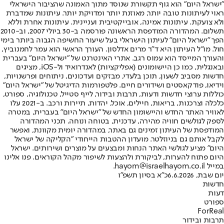
"ישראל היום" הוא גוף תקשורת שנוסד מתוך האמונה שהציבור הישראלי
ראוי לעיתונות טובה יותר, מאוזנת יותר ומדויקת יותר. עיתונות שמדברת
ולא צועקת. עיתונות אמינה, אובייקטיבית ועניינית. עיתונות אחרת וללא
תשלום. המהדורה המודפסת הראשונה פורסמה ב-30 ביולי 2007, וב-2010
הפך "ישראל היום" לעיתון הישראלי בעל שיעור החשיפה הגבוה ביותר בימי
חול. מו"ל העיתון היא ד"ר מרים אדלסון. העורך הראשי הוא עמר לחמנוביץ,
והעורך המייסד הוא עמוס רגב. אתרי האינטרנט של "ישראל היום" בעברית
ובאנגלית, כמו כן היישומונים (אפליקציות) לאנדרואיד ול-iOS, מציגים
חדשות מסביב לשעון, תוכן בלעדי, מבזקים ועדכונים, ניתוחים ופרשנויות,
וידיאו, פודקאסטים ושידורים חיים. פלטפורמות הדיגיטל של "ישראל היום"
כוללות ערוצי חדשות ודעות, תרבות ובידור, לייף סטייל, טכנולוגיה, ספורט,
כלכלה וצרכנות, בריאות, חיילים, אוכל, יהדות, תיירות ורכב. ב-2021 עלו
לאוויר האתר החדש והיישומון החדש של "ישראל היום" בעברית, במטרה
לספק לגולשים חוויה מהירה, עדכנית, בטוחה ונוחה. תכני המהדורה
המודפסת של העיתון זמינים גם באתר, במהדורה יומית מקוונת, ואפשר
לקבל אותם גם בניוזלטר. מועדון ההטבות הייחודי "הקליקה של ישראל
היום" מציע לגולשי האתר הנחות ומבצעים על מוצרים ושירותים. ישראל
היום פתוח להערות, לביקורת ולהצעות לשיפור מקהל הקוראים. פנו אלינו
במייל hayom@israelhayom.co.il.
יום שבת, 6.6.2026
כ"א בסיון תשפ"ו
חדשות
דעות
ספורט
ForReal
תרבות ובידור