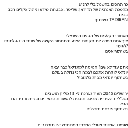
כך תחסכו בחשמל בלי להזיע
מהפכת האנרגיה של תדיראן: שליטה, אבטחת מידע וניהול אקלים חכם
בבית
בשיתוף TADIRAN
מאחורי הקלעים של הטעם הישראלי
איך אסם הפכה את תקופת הצנע והמחסור הקשה של שנות ה-40 למותג
לאומי?
בשיתוף אסם
אתם עוד לא שם? הטיסה למונדיאל כבר יצאה
יונדאי לוקחת אתכם לבמה הכי גדולה בעולם
בשיתוף יונדאי מבית כלמוביל
ירושלים 2040: העיר נערכת ל- 1.5 מליון תושבים
מנכ"לית העירייה מציגה תוכנית להשארת הצעירים ובניית עתיד הדור
הבא
בשיתוף עיריית ירושלים
שופינג, אמנות ואוכל: המרכז המתחדש של מזרח י-ם