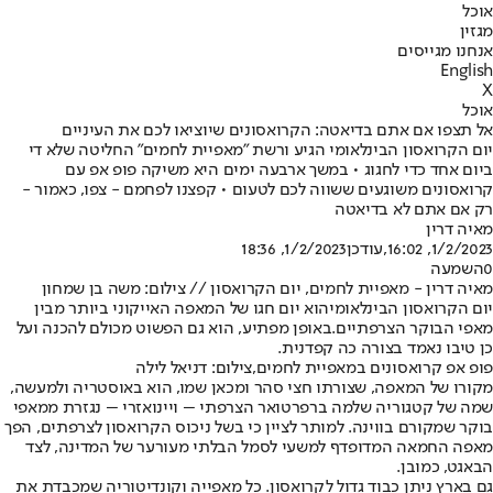
אוכל
מגזין
אנחנו מגייסים
English
X
אוכל
אל תצפו אם אתם בדיאטה: הקרואסונים שיוציאו לכם את העיניים
יום הקרואסון הבינלאומי הגיע ורשת "מאפיית לחמים" החליטה שלא די
ביום אחד כדי לחגוג • במשך ארבעה ימים היא משיקה פופ אפ עם
קרואסונים משוגעים ששווה לכם לטעום • קפצנו לפחמם - צפו, כאמור -
רק אם אתם לא בדיאטה
מאיה דרין
1/2/2023, 16:02
,עודכן
1/2/2023, 18:36
0
השמעה
מאיה דרין - מאפיית לחמים, יום הקרואסון // צילום: משה בן שמחון
יום הקרואסון הבינלאומי
הוא יום חגו של המאפה האייקוני ביותר מבין
מאפי הבוקר הצרפתיים.
באופן מפתיע, הוא גם הפשוט מכולם להכנה ועל
כן טיבו נאמד בצורה כה קפדנית.
פופ אפ קרואסונים במאפיית לחמים,צילום: דניאל לילה
מקורו של המאפה, שצורתו חצי סהר ומכאן שמו, הוא באוסטריה ולמעשה,
שמה של קטגוריה שלמה ברפרטואר הצרפתי – ויינואזרי – נגזרת ממאפי
בוקר שמקורם בווינה. למותר לציין כי בשל ניכוס הקרואסון לצרפתים, הפך
מאפה החמאה המדופדף למשעי לסמל הבלתי מעורער של המדינה, לצד
הבאגט, כמובן.
גם בארץ ניתן כבוד גדול לקרואסון. כל מאפייה וקונדיטוריה שמכבדת את