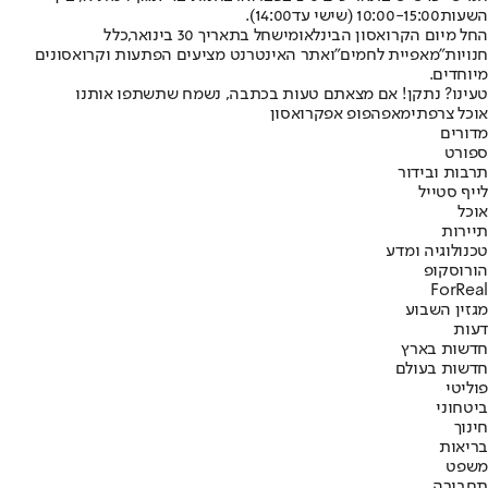
השעות
10:00-15:00 (
שישי עד
14:00).
החל מיום הקרואסון הבינלאומי
שחל בתאריך 30 בינואר,
כלל
חנויות
"
מאפיית לחמים
"
ואתר האינטרנט מציעים הפתעות וקרואסונים
מיוחדים
.
טעינו? נתקן! אם מצאתם טעות בכתבה, נשמח שתשתפו אותנו
אוכל צרפתי
מאפה
פופ אפ
קרואסון
מדורים
ספורט
תרבות ובידור
לייף סטייל
אוכל
תיירות
טכנולוגיה ומדע
הורוסקופ
ForReal
מגזין השבוע
דעות
חדשות בארץ
חדשות בעולם
פוליטי
ביטחוני
חינוך
בריאות
משפט
תחבורה