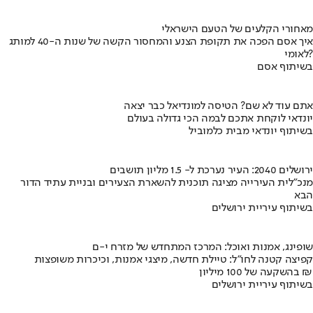
מאחורי הקלעים של הטעם הישראלי
איך אסם הפכה את תקופת הצנע והמחסור הקשה של שנות ה-40 למותג
לאומי?
בשיתוף אסם
אתם עוד לא שם? הטיסה למונדיאל כבר יצאה
יונדאי לוקחת אתכם לבמה הכי גדולה בעולם
בשיתוף יונדאי מבית כלמוביל
ירושלים 2040: העיר נערכת ל- 1.5 מליון תושבים
מנכ"לית העירייה מציגה תוכנית להשארת הצעירים ובניית עתיד הדור
הבא
בשיתוף עיריית ירושלים
שופינג, אמנות ואוכל: המרכז המתחדש של מזרח י-ם
קפיצה קטנה לחו"ל: טיילת חדשה, מיצגי אמנות, וכיכרות משופצות
בהשקעה של 100 מיליון ₪
בשיתוף עיריית ירושלים