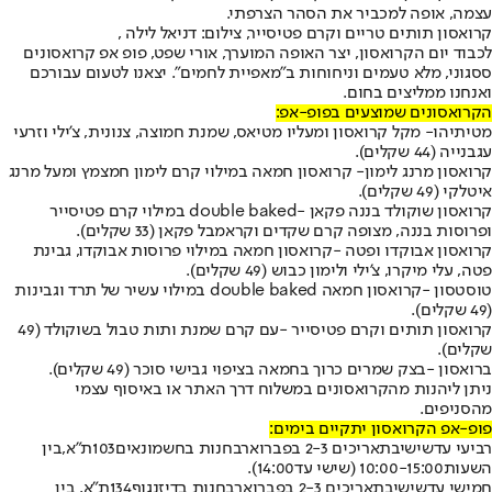
עצמה, אופה למכביר את הסהר הצרפתי.
קרואסון תותים טריים וקרם פטיסייר, צילום: דניאל לילה ,
לכבוד יום הקרואסון, יצר האופה המוערך, אורי שפט, פופ אפ קרואסונים
ססגוני, מלא טעמים וניחוחות ב"מאפיית לחמים". יצאנו לטעום עבורכם
ואנחנו ממליצים בחום.
הקרואסונים שמוצעים בפופ-אפ:
מטיתיהו
- מקל קרואסון ומעליו מטיאס, שמנת חמוצה, צנונית, צ'ילי וזרעי
עגבנייה (44 שקלים).
קרואסון מרנג לימון
- קרואסון חמאה במילוי קרם לימון חמצמץ ומעל מרנג
איטלקי (49 שקלים).
קרואסון שוקולד בננה פקאן -
double baked במילוי קרם פטיסייר
ופרוסות בננה, מצופה קרם שקדים וקראמבל פקאן (33 שקלים).
קרואסון אבוקדו ופטה -
קרואסון חמאה במילוי פרוסות אבוקדו, גבינת
פטה, עלי מיקרו, צ'ילי ולימון כבוש (49 שקלים).
טוסטסון -
קרואסון חמאה double baked במילוי עשיר של תרד וגבינות
(49 שקלים).
קרואסון תותים וקרם פטיסייר -
עם קרם שמנת ותות טבול בשוקולד (49
שקלים).
ברואסון -
בצק שמרים כרוך בחמאה בציפוי גבישי סוכר (49 שקלים).
ניתן ליהנות מהקרואסונים במשלוח דרך האתר או באיסוף עצמי
מהסניפים.
פופ-אפ הקרואסון יתקיים בימים:
רביעי עד
שישי
בתאריכים 2-3 בפברואר
בחנות בחשמונאים
103
ת
"
א
,
בין
השעות
10:00-15:00 (
שישי עד
14:00).
חמישי עד
שישי
בתאריכים 2-3 בפברואר
בחנות בדיזנגוף
134
ת
"
א, בין