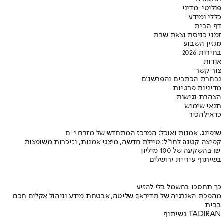
פוליטי-מדיני
כללי ומידע
דף הבית
זמני כניסת וצאת שבת
מגזין השבוע
בחירות 2026
אודות
צור קשר
נבחרת הכתבים והפרשנים
מדיניות פרטיות
הצהרת נגישות
תנאי שימוש
כדאי
להכיר
שופינג, אמנות ואוכל: המרכז המתחדש של מזרח י-ם
קפיצה קטנה לחו"ל: טיילת חדשה, מיצגי אמנות, וכיכרות משופצות
בהשקעה של 100 מיליון ₪
בשיתוף עיריית ירושלים
כך תחסכו בחשמל בלי להזיע
מהפכת האנרגיה של תדיראן: שליטה, אבטחת מידע וניהול אקלים חכם
בבית
בשיתוף TADIRAN