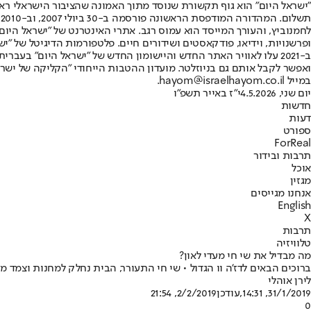
"ישראל היום" הוא גוף תקשורת שנוסד מתוך האמונה שהציבור הישראלי ראוי 
ת
ופרשנויות, וידיאו, פודקאסטים ושידורים חיים. פלטפורמות הדיגיטל של "ישרא
ב-2021 עלו לאוויר האתר החדש והיישומון החדש של "ישראל היום" בע
ואפשר לקבל אותם גם בניוזלטר. מועדון ההטבות הייחודי "הקליקה של ישרא
במייל hayom@israelhayom.co.il.
יום שני, 4.5.2026
י"ז באייר תשפ"ו
חדשות
דעות
ספורט
ForReal
תרבות ובידור
אוכל
מגזין
אנחנו מגייסים
English
X
תרבות
טלוויזיה
מה מבדיל את שי חי מעדי לאון?
ברוכים הבאים לדז'ה וו הגדול • שי חי התעורר, הבית נחלק למחנות וצמד
לירן אוהלי
31/1/2019, 14:31
,עודכן
2/2/2019, 21:54
0