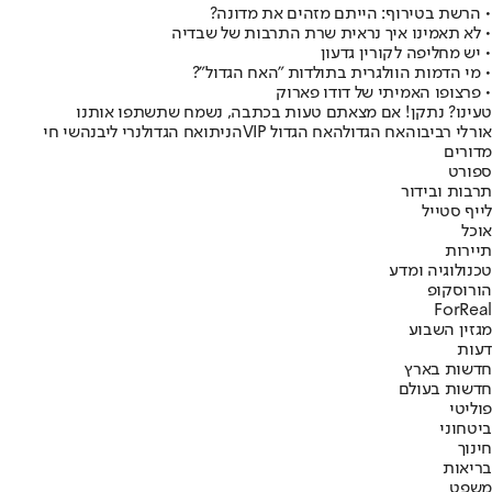
• הרשת בטירוף: הייתם מזהים את מדונה?
• לא תאמינו איך נראית שרת התרבות של שבדיה
• יש מחליפה לקורין גדעון
• מי הדמות הוולגרית בתולדות "האח הגדול"?
• פרצופו האמיתי של דודו פארוק
טעינו? נתקן! אם מצאתם טעות בכתבה, נשמח שתשתפו אותנו
אורלי רביבו
האח הגדול
האח הגדול VIP
הניתואח הגדול
נרי ליבנה
שי חי
מדורים
ספורט
תרבות ובידור
לייף סטייל
אוכל
תיירות
טכנולוגיה ומדע
הורוסקופ
ForReal
מגזין השבוע
דעות
חדשות בארץ
חדשות בעולם
פוליטי
ביטחוני
חינוך
בריאות
משפט