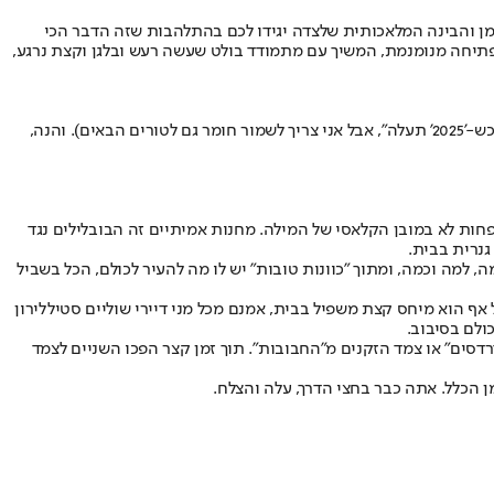
ויצמן והבינה המלאכותית שלצדה יגידו לכם בהתלהבות שזה הדבר הכי
 פתיחה מנומנמת, המשיך עם מתמודד בולט שעשה רעש ובלגן וקצת נרגע,
ש-'
2025
' תעלה", אבל אני צריך לשמור חומר גם לטורים הבאים). והנה,
 לפחות לא במובן הקלאסי של המילה. מחנות אמיתיים זה הבובלילים נגד
גנרית בבית.
 למה וכמה, ומתוך "כוונות טובות" יש לו מה להעיר לכולם, הכל בשביל
אף הוא מיחס קצת משפיל בבית, אמנם מכל מני דיירי שוליים סטיל
לירון
ולם בסיבוב.
רדסים" או צמד הזקנים מ"החבובות". תוך זמן קצר הפכו השניים לצמד