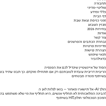
תחבורה
פוליטי-מדיני
כללי ומידע
דף הבית
זמני כניסת וצאת שבת
מגזין השבוע
בחירות 2026
אודות
צור קשר
נבחרת הכתבים והפרשנים
מדיניות פרטיות
הצהרת נגישות
תנאי שימוש
כדאי
להכיר
הסוד של איינשטיין שיגדיל לכם את הפנסיה
הריבית דריבית עובדת לטובתכם רק אם תתחילו מוקדם. כך תבנו עתיד בט
בשיתוף מנורה מבטחים
אל תישארו מאחור – בואו לגלות לאן ה-AI הולך
הבינה המלאכותית לא תחליף אנשים, היא תחליף את מי שלא משתמש בה!
בשיתוף HIT,המכון הטכנולוגי חולון