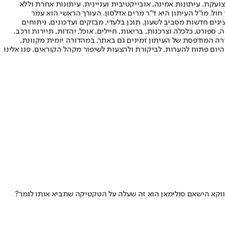
ועקת. עיתונות אמינה, אובייקטיבית ועניינית. עיתונות אחרת וללא
עור החשיפה הגבוה ביותר בימי חול. מו"ל העיתון היא ד"ר מרים אדלסון. העורך הראשי הוא עמר
 והעורך המייסד הוא עמוס רגב. אתרי האינטרנט של "ישראל היום" בעברית ובאנגלית, כמו כן היישומונים (אפליקציות) לאנדרואיד ול-iOS, מציגים חדשות מסביב לשעון, תוכן בלעדי, מבזקים ועדכונים, ניתוחים
, ספורט, כלכלה וצרכנות, בריאות, חיילים, אוכל, יהדות, תיירות ורכב.
דורה המודפסת של העיתון זמינים גם באתר, במהדורה יומית מקוונת,
היום פתוח להערות, לביקורת ולהצעות לשיפור מקהל הקוראים. פנו אלינו
דווקא הישאם סולימאן הוא זה שעלה על הטקטיקה שתביא אותו לגמר?