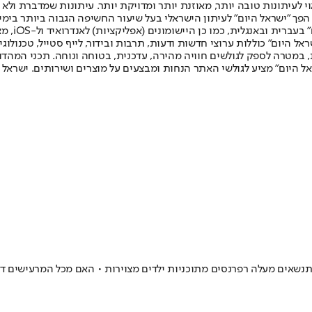
לעיתונות טובה יותר, מאוזנת יותר ומדויקת יותר. עיתונות שמדברת ולא צ
שלום. המהדורה המודפסת הראשונה פורסמה ב-30 ביולי 2007, וב-2010 הפך "ישראל היום" לעיתון הישראלי בעל שי
לחמנוביץ,
ל היום" כוללות ערוצי חדשות ודעות, תרבות ובידור, לייף סטייל, טכנולוגיה
ברית, במטרה לספק לגולשים חוויה מהירה, עדכנית, בטוחה ונוחה. תכני המה
ל היום" מציע לגולשי האתר הנחות ומבצעים על מוצרים ושירותים. ישראל 
 מתנשאים מעלה רפרנסים מתוכניות ילדים מצוירות • האם מכל המרעישים 