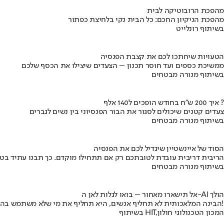
מהפכת הרובוטיקה לבית
מהפכת הניקיון החכם: כל הבית נקי בלחיצת כפתור
בשיתוף רונלייט
הטעויות שיחתכו לכם את קצבת הפנסיה
ממשיכת כספים ועד חוסר תכנון – הצעדים שיצילו את הכסף שלכם
בשיתוף מנורה מבטחים
איך 200 ש"ח בחודש הופכים ל140 אלף ?
צעדים קטנים שיכולים לסגור את הבור הפנסיוני בין נשים לגברים
בשיתוף מנורה מבטחים
הסוד של איינשטיין שיגדיל לכם את הפנסיה
הריבית דריבית עובדת לטובתכם רק אם תתחילו מוקדם. כך תבנו עתיד בט
בשיתוף מנורה מבטחים
אל תישארו מאחור – בואו לגלות לאן ה-AI הולך
הבינה המלאכותית לא תחליף אנשים, היא תחליף את מי שלא משתמש בה!
בשיתוף HIT,המכון הטכנולוגי חולון