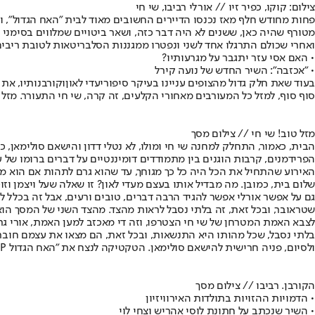
צילום: קוקו, כפיר זיו // אורלי רביבו, שי חי
פחות מחודש חלף מאז נכנסו הדיירים החשובים מאוד לבית "
האח הגדול
", 
מטורף שהיה כאן, ששנים לא היה דבר כזה, ושאר ביטויים שמלווים בסימני
ואחרי שכולם התרגלו אחד לשני ונפטרו ממגננות הסלבריטאות לטובת ריבים
• האם אסי עזר יתגבר על מגרעותיו?
• "אכזבה": השיר החדש של נועה קירל
בעוד שאת חלק גדול מהצופים עניינו בעיקר סיפורי
עדי לאון
וקורבנותיו, א
סוף סוף, למזל כל המעורבים מאחורי הקלעים, זה קרה, שי חי התעורר. מזל טוב,
מזל טוב! שי חי // צילום מסך
הבית, כאמור, התחלק למחנה שי חי ומולו, לא נטלי דדון והישאם סולימאן, 
הפרידמנים, קרבות הוגנים בין מתמודדים דומיננטיים על דברים ברומו של
האירוע שהתחיל את הכל היה כל כך מגוחך, עד שהוא גרם לתהות אם הוא מבו
שלום בית, כמובן. מה מבדיל אותו בעצם מעדי לאון? זו שאלה שעל ויצמן וז
גם על אפשר אורלי אפשר להגיד הרבה דברים, טובים ורעים, אבל זה בכלל 
שטראובר
, ובכל זאת, זה בלתי נסבל לראות מהצד. מהצד השני של המסך הו
לצבא האמת המטרחן של שי חי הצטרפו, וזה די מאכזב למען האמת, אורי גרו
בלתי נסבל, שכל מהותו היא התנשאות, ובכל זאת, הם מצאו את עצמם חוברים
ולסיום, פניה חרישית להישאם סולימאן. הטקטיקה לנצח את "האח הגדול VIP" בלי להוציא מילה מהפה ולא להופיע בשום פריים מתקדמת באופן יוצא מן הכלל. אתה כבר בחצי הדרך, עלה והצלח.
הקורבן. רביבו // צילום מסך
• הדמויות ההזויות בתולדות האירוויזיון
• השיר שנכתב על חתונת לוסי אהריש וצחי לוי