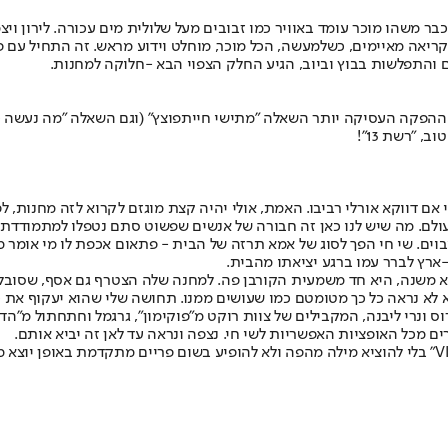
וכבר משהו מוכר עומד באוויר כמו זבובים מעל שלולית מים עכורה. לירון 
 קריאה מאיימים, כשלמעשה, הכל מוכר, מוחלט וידוע מראש. זה התחיל עם
 והתפלשות בבוץ וביוב, הגיע החלק הצפוי הבא -
חלוקה למחנות
.
ת ההפקה העסיקה יותר השאלה "מתי
שי חי
יתפוצץ" (וגם השאלה "מה נעשה כ
 "רשת 13"!
כי אם דווקא אורלי רביבו. האמת, אולי יהיה קצת מוגזם לקרוא לזה מחנות,
 עולם. מה שיש לנו כאן זה חבורה של אנשים שפשוט סתם נטפלו למתמודדת 
ים. שי חי הפך לסוג של אמא תרזה של הבית - פתאום אכפת לו מי אומר מה,
ו-ארץ לברר עמו ברגע יציאתו מהבית.
לא משנה, היא חד משמעית הקורבן פה. למחנה שלה הצטרף גם אסף, שסובל 
א לא נראה כל כך מטומטם כמו שעושים ממנו. תחושה שלי שהוא יעקוף את כ
ס ונרי ליבנה, המקבילים של צוות רוקט מ"פוקימון", גרגמל וחתחתול מ"הד
 מכל האופציות האפשריות לשי חי. נצפה ונראה עד לאן זה יביא אותם.