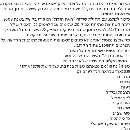
המדור מניח כי מדובר ברמז על אחד הלוקיישנים שיוקמו בעיר. ובכל מקרה,
עם עליית התוכנית, ערוץ 22 ישוב לחיינו ויהיה הערוץ שישדר מתוך הבית
24 שעות ביממה.
כזכור לכולם, עם תחילת שידורי "
האח הגדול
" המקורי בקשת בשנת 2008,
‬יזמה קשת את פתיחת אפיק 20, שלימים עבר לאפיק ‭.26‬ האפיק שידר
מהבית 24/7, למעט בזמן שידור הפרקים באפיק 22 הישן. המודל הועתק
עם מעבר המותג לידי רשת, ובקרוב ייפתח שוב על ידי קשת.
מקשת ‭ 12‬נמסר: "אנחנו לא מגיבים לשמועות הנוגעות לתוכנית החדשה. כל
הפרטים ייחשפו בעתיד הקרוב".
• ערה? הפוסט שאיחד את כל העם
• "באסה סבבה": השיר החדש של נטע
• חדש: הקליפ החושפני של אברהם טל
טעינו? נתקן! אם מצאתם טעות בכתבה, נשמח שתשתפו אותנו
2025
ארז טל
האח הגדול
יורם זק
מדורים
ספורט
דעות
תרבות ובידור
לייף סטייל
הורוסקופ
שישבת
סוף שבוע
כדאי להכיר
סיפור המשק הישראלי
נדל"ן