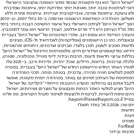
"ישראל היום" הוא גוף תקשורת שנוסד מתוך האמונה שהציבור הישראלי
ראוי לעיתונות טובה יותר, מאוזנת יותר ומדויקת יותר. עיתונות שמדברת
ולא צועקת. עיתונות אמינה, אובייקטיבית ועניינית. עיתונות אחרת וללא
תשלום. המהדורה המודפסת הראשונה פורסמה ב-30 ביולי 2007, וב-2010
הפך "ישראל היום" לעיתון הישראלי בעל שיעור החשיפה הגבוה ביותר בימי
חול. מו"ל העיתון היא ד"ר מרים אדלסון. העורך הראשי הוא עמר לחמנוביץ,
והעורך המייסד הוא עמוס רגב. אתרי האינטרנט של "ישראל היום" בעברית
ובאנגלית, כמו כן היישומונים (אפליקציות) לאנדרואיד ול-iOS, מציגים
חדשות מסביב לשעון, תוכן בלעדי, מבזקים ועדכונים, ניתוחים ופרשנויות,
וידיאו, פודקאסטים ושידורים חיים. פלטפורמות הדיגיטל של "ישראל היום"
כוללות ערוצי חדשות ודעות, תרבות ובידור, לייף סטייל, טכנולוגיה, ספורט,
כלכלה וצרכנות, בריאות, חיילים, אוכל, יהדות, תיירות ורכב. ב-2021 עלו
לאוויר האתר החדש והיישומון החדש של "ישראל היום" בעברית, במטרה
לספק לגולשים חוויה מהירה, עדכנית, בטוחה ונוחה. תכני המהדורה
המודפסת של העיתון זמינים גם באתר, במהדורה יומית מקוונת, ואפשר
לקבל אותם גם בניוזלטר. מועדון ההטבות הייחודי "הקליקה של ישראל
היום" מציע לגולשי האתר הנחות ומבצעים על מוצרים ושירותים. ישראל
היום פתוח להערות, לביקורת ולהצעות לשיפור מקהל הקוראים. פנו אלינו
במייל hayom@israelhayom.co.il.
יום שני, 9.3.2026
כ' באדר תשפ"ו
חדשות
דעות
ספורט
ForReal
תרבות ובידור