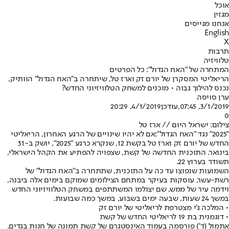
אוכל
מגזין
אנחנו מגייסים
English
X
תרבות
טלוויזיה
המתחרה של "האח הגדול": כל הפרטים
הריאליטי המסקרן של יורם זק וארז טל, שיתחרה ב"האח הגדול" הוותיק,
נכנס להילוך גבוה • מוכנים למשחק הטלוויזיוני החדש?
ערן סויסה
3/1/2019, 07:45
,עודכן
4/1/2019, 20:29
0
צילום: ישראל היום // ארז טל
"2025" נגד "האח הגדול":
אם לא יהיו שינויים של הרגע האחרון, הריאליטי
החדש של יורם זק וארז טל בקשת ‭ ,12‬שנקרא כרגע ‭ ,"2025"‬יושק ב-31
בינואר. התוכנית החדשה של קשת, שצפויה להפתיע את הקהל הישראלי,
תשודר ב
ערוץ 22
.
השמועות שנפוצו עד כה על התוכנית, שתתחרה ב"
האח הגדול
" של
רשת-עשר, עוסקות בעיקר במתחם הצילומים שמוקם בימים אלה ביבנה,
וידמה עיר של ממש, שם יצולמו המשתתפים במשחק הטלוויזיוני החדש
במשך ‭ 24‬שעות, שבעה ימים בשבוע, במשך כמה שבועות.
• המלכה ג'י מצטרפת לריאליטי של יורם זק
• דוגמנית בת 19 לריאליטי החדש של קשת
אתמול (ד') פורסמה בעמוד האינסטגרם של קשת תמונה של חנות בגדים.