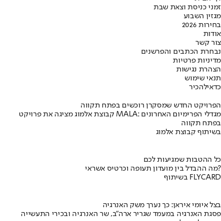
זמני כניסת וצאת שבת
מגזין השבוע
בחירות 2026
אודות
צור קשר
נבחרת הכתבים והפרשנים
מדיניות פרטיות
הצהרת נגישות
תנאי שימוש
כדאי
להכיר
הפרויקט החדש שמסקרן רוכשים בפתח תקווה
קבוצת אלמוג מציגה את פרויקט MALA: מגדלי הפרימיום האחרונים
בפתח תקווה
בשיתוף קבוצת אלמוג
כל ההטבות שמגיעות לכם
מה ההבדל בין מועדון תעופה וכרטיס אשראי?
בשיתוף FLYCARD
בצל איומי איראן: כך נערך משק האנרגיה
פסגת האנרגיה במעמד שגריר ארה"ב, שר האנרגיה ובכירי התעשייה