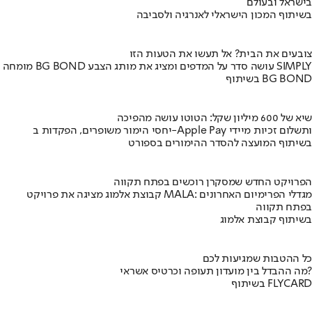
בישראל ובעולם
בשיתוף המכון הישראלי לאנרגיה ולסביבה
צובעים את הבית? אל תעשו את הטעות הזו
מומחה BG BOND עושה סדר על המדפים ומציג את מותג הצבע SIMPLY
בשיתוף BG BOND
שיא של 600 מיליון שקל: הטוטו עושה מהפיכה
יחסי הימור משופרים, הפקדות ב-Apple Pay ותשלום זכיות מיידי
בשיתוף המועצה להסדר ההימורים בספורט
הפרויקט החדש שמסקרן רוכשים בפתח תקווה
קבוצת אלמוג מציגה את פרויקט MALA: מגדלי הפרימיום האחרונים
בפתח תקווה
בשיתוף קבוצת אלמוג
כל ההטבות שמגיעות לכם
מה ההבדל בין מועדון תעופה וכרטיס אשראי?
בשיתוף FLYCARD