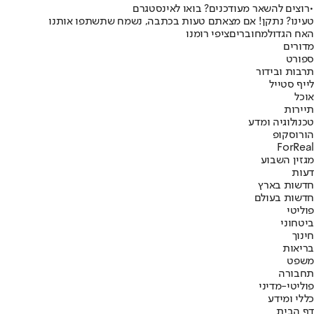
•
רוצים להשאר מעודכנים? בואו לאינסטגרם
טעינו? נתקן! אם מצאתם טעות בכתבה, נשמח שתשתפו אותנו
האח הגדול
מחוברים
ציפי רומנו
מדורים
ספורט
תרבות ובידור
לייף סטייל
אוכל
תיירות
טכנולוגיה ומדע
הורוסקופ
ForReal
מגזין השבוע
דעות
חדשות בארץ
חדשות בעולם
פוליטי
ביטחוני
חינוך
בריאות
משפט
תחבורה
פוליטי-מדיני
כללי ומידע
דף הבית