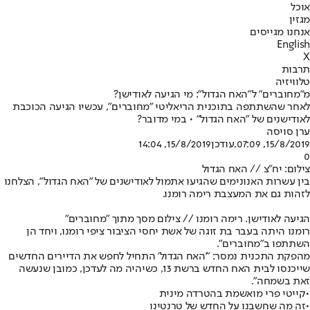
אוכל
מגזין
אנחנו מגייסים
English
X
תרבות
טלוויזיה
מ"מחוברים" ל"האח הגדול": מי הגיעה לאודישן?
לאחר שהשתתפה בתוכנית הריאליטי "מחוברים", עכשיו הגיעה הכוכבת
לאודישנים של "האח הגדול" • במי מדובר?
ערן סויסה
15/8/2019, 07:09
,עודכן
15/8/2019, 14:04
0
צילום: יח"צ // האח הגדול
בין עשרות האנונימים שהגיעו אתמול לאודישנים של "
האח הגדול
", הצלחנו
לזהות גם את המעצבת רימה רומנו.
הגיעה לאודישן. רימה רומנו // צילום מסך מתוך "מחוברים"
רומנו היתה בעבר בת זוגה של אשת יחסי הציבור ציפי רומנו, ויחד הן
השתתפו ב"מחוברים".
מהפקת התכנית נמסר: "'‬האח הגדול' התחיל לחפש את הדיירים החדשים
שייכנסו לבית האח החדש ברשת ‭ ,13‬כשיהיה מה לעדכן, כמובן שנעשה
זאת בשמחה".
•
קייטי פרי מואשמת בהטרדה מינית
•
זה מה שחשבנו על החדש של טרנטינו