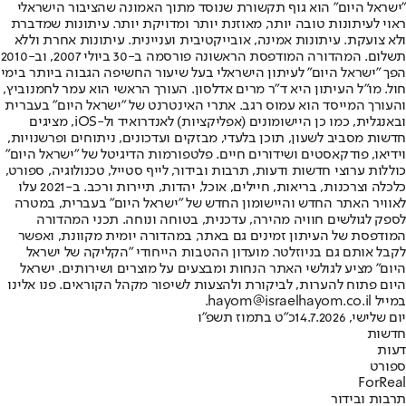
"ישראל היום" הוא גוף תקשורת שנוסד מתוך האמונה שהציבור הישראלי
ראוי לעיתונות טובה יותר, מאוזנת יותר ומדויקת יותר. עיתונות שמדברת
ולא צועקת. עיתונות אמינה, אובייקטיבית ועניינית. עיתונות אחרת וללא
תשלום. המהדורה המודפסת הראשונה פורסמה ב-30 ביולי 2007, וב-2010
הפך "ישראל היום" לעיתון הישראלי בעל שיעור החשיפה הגבוה ביותר בימי
חול. מו"ל העיתון היא ד"ר מרים אדלסון. העורך הראשי הוא עמר לחמנוביץ,
והעורך המייסד הוא עמוס רגב. אתרי האינטרנט של "ישראל היום" בעברית
ובאנגלית, כמו כן היישומונים (אפליקציות) לאנדרואיד ול-iOS, מציגים
חדשות מסביב לשעון, תוכן בלעדי, מבזקים ועדכונים, ניתוחים ופרשנויות,
וידיאו, פודקאסטים ושידורים חיים. פלטפורמות הדיגיטל של "ישראל היום"
כוללות ערוצי חדשות ודעות, תרבות ובידור, לייף סטייל, טכנולוגיה, ספורט,
כלכלה וצרכנות, בריאות, חיילים, אוכל, יהדות, תיירות ורכב. ב-2021 עלו
לאוויר האתר החדש והיישומון החדש של "ישראל היום" בעברית, במטרה
לספק לגולשים חוויה מהירה, עדכנית, בטוחה ונוחה. תכני המהדורה
המודפסת של העיתון זמינים גם באתר, במהדורה יומית מקוונת, ואפשר
לקבל אותם גם בניוזלטר. מועדון ההטבות הייחודי "הקליקה של ישראל
היום" מציע לגולשי האתר הנחות ומבצעים על מוצרים ושירותים. ישראל
היום פתוח להערות, לביקורת ולהצעות לשיפור מקהל הקוראים. פנו אלינו
במייל hayom@israelhayom.co.il.
יום שלישי, 14.7.2026
כ"ט בתמוז תשפ"ו
חדשות
דעות
ספורט
ForReal
תרבות ובידור