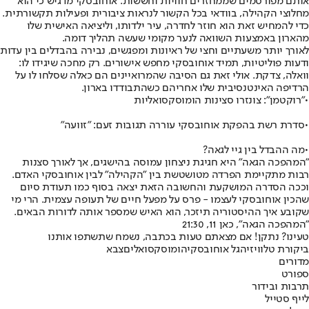
אותם מפורסמים שממחזרים חוויות וחששות. אוחובסקי מדגיש כי הוא
מחלוצי הקהילה, בוודאי בכל הקשור לנראות ציבורית ופעילות תקשורתית.
כדי להמחיש זאת הוא חוזר לחדרה, עיר ילדותו, וליציאה האישית שלו
מהארון באמצעות השוואה לנער מקומי שעשה תהליך דומה.
לאורך יותר משעתיים וחצי של ראיונות ומפגשים, נבירה בהבדלים בין עדות
ודעות פוליטיות, תמיד אוחובסקי מחפש אישורים. רק מחכה שיגידו לו:
וואלה, צדקת. אולי זאת גם הסיבה שהמרואיינים הם כאלה שסלחו לו על
הרדיפה האינטנסיבית שלו אחריהם כשהתבודדו בארון.
•
"רוקטמן": צונזרו סצינות הומוסקסואליות
•
סדרת רשת בהפקת אוחובסקי עוררה תגובות זעם: "זוועה"
•
מה ההבדל בין גיי לגאה?
"המהפכה הגאה" היא חגיגת ניצחון עמוסה בהישגים, אך לאורך סצנות
רבות מתקיימת הפרדה מטושטשת בין "הקהילה" לבין אוחובסקי האדם.
וככה הסדרה המושקעת והחשובה הזאת יצאה בסוף כמו תעודת סיום
שהכין אוחובסקי לעצמו - פרס על מפעל חיים של תעופה עצמית. הרי מי
שקובע איך ההיסטוריה תיזכר, הוא האיש שמספר אותה לדורות הבאים.
"המהפכה הגאה", כאן ‭ 21:30 ,11‬
טעינו? נתקן! אם מצאתם טעות בכתבה, נשמח שתשתפו אותנו
ביקורת טלוויזיה
גל אוחובסקי
הומוסקסואלים
צבא
מדורים
ספורט
תרבות ובידור
לייף סטייל