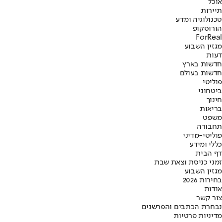
אוכל
תיירות
טכנולוגיה ומדע
הורוסקופ
ForReal
מגזין השבוע
דעות
חדשות בארץ
חדשות בעולם
פוליטי
ביטחוני
חינוך
בריאות
משפט
תחבורה
פוליטי-מדיני
כללי ומידע
דף הבית
זמני כניסת וצאת שבת
מגזין השבוע
בחירות 2026
אודות
צור קשר
נבחרת הכתבים והפרשנים
מדיניות פרטיות