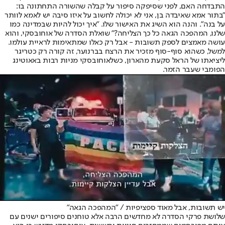
התבדחה האם, לפני שסיפקה סיפור על קבלה שהשורה התחתונה בו:
"בתור אמא שאיבדה בן, אני לא יכולה לחשוב על איזו סיבה יש לאמא לוותר
על בנה". והנה הוא השיג את האישור שלו. "איך יכול להיות שבמדינה כמו
שלנו, המהפכה הגאה כל כך הצליחה?" שואלת הסדרה של אוחובסקי, והוא
עושה מאמצים לספק תשובות - אבל רק כאלו שמתאימות לראיית עולמו.
למשל, כשהוא סוף-סוף מזכיר את הרצח בברנוער, זה קורה רק כטריגר
ליציאתו של הראל סקעת מהארון, כשלאוחובסקי מניות רבות באאוטינג
הפומבי שעבר הזמר.
יש תשובות, אבל מאוד ספציפיות / "המהפכה הגאה"
שלושת פרקי הסדרה לא מחדשים הרבה אלא טוחנים סיפורים ישנים עם