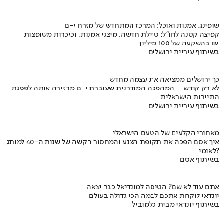
שופינג, אמנות ואוכל: המרכז המתחדש של מזרח י-ם
קפיצה קטנה לחו"ל: טיילת חדשה, מיצגי אמנות, וכיכרות משופצות
בהשקעה של 100 מיליון ₪
בשיתוף עיריית ירושלים
כך ירושלים ממציאה את עצמה מחדש
לא רק קודש – המהפכה המודרנית שעוברת י-ם מחזירה אותה לפסגת
התיירות הישראלית
בשיתוף עיריית ירושלים
מאחורי הקלעים של הטעם הישראלי
איך אסם הפכה את תקופת הצנע והמחסור הקשה של שנות ה-40 למותג
לאומי?
בשיתוף אסם
אתם עוד לא שם? הטיסה למונדיאל כבר יצאה
יונדאי לוקחת אתכם לבמה הכי גדולה בעולם
בשיתוף יונדאי מבית כלמוביל