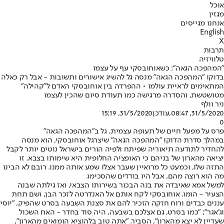
אוכל
מגזין
אנחנו מגייסים
English
X
תרבות
טלוויזיה
"המהפכה הגאה": כשאוחובסקי עף על עצמו
בדוקו "המהפכה הגאה" מנסה גל להשיג אישורים ותשובות - אבל רק כאלה
המתאימים לראיית עולמו • ההפרדה בין אוחובסקי האדם ל"קהילה"
מטושטשת, והסדרה מרגישה כמו תעודת סיום שהכין לעצמו
ניר וולף
31/5/2020, 08:47
,עודכן
31/5/2020, 15:19
0
פרס על מפעל חיים של תעופה עצמית. גל ב"המהפכה הגאה"
במהלך סדרת הדוקו "המהפכה הגאה" שיצר
גל אוחובסקי
, הוא מנסה
להחדיר לתודעה תיאוריה שפיתח ולפיה הורים בישראל נוטים יותר לקבל
יציאה מהארון של בניהם כי האופציה החלופית היא שימותו בצבא. זו
התזה שלו, וכמעט כל מרואיין שעבר אצלו שמע אותה ממנו. רובם לא הבינו
מה הוא רוצה מהם, אבל היו בודדים שהסכימו.
למשל אמא שאיבדה את בנה הבכור בשירותו הצבאי, ואז גילתה שבנה
הצעיר - הומו. אוחובסקי לקח אותם אל האנדרטה לזכר הבן, ושם תחת
עננים כבדים ורוח חזקה הזכיר להם את סצנת השבעה בסרט שהפיק, "יוסי
וג'אגר"; "כמו בסרט, גם אצלכם בשבעה, היה סוד בחדר - האח השכול
שעדיין לא יצא מהארון", הסביר. "אתה טוב בלהוציא הומואים מהארון",