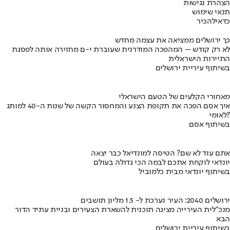
הצהרת נגישות
תנאי שימוש
כדאי
להכיר
כך ירושלים ממציאה את עצמה מחדש
לא רק קודש – המהפכה המודרנית שעוברת י-ם מחזירה אותה לפסגת
התיירות הישראלית
בשיתוף עיריית ירושלים
מאחורי הקלעים של הטעם הישראלי
איך אסם הפכה את תקופת הצנע והמחסור הקשה של שנות ה-40 למותג
לאומי?
בשיתוף אסם
אתם עוד לא שם? הטיסה למונדיאל כבר יצאה
יונדאי לוקחת אתכם לבמה הכי גדולה בעולם
בשיתוף יונדאי מבית כלמוביל
ירושלים 2040: העיר נערכת ל- 1.5 מליון תושבים
מנכ"לית העירייה מציגה תוכנית להשארת הצעירים ובניית עתיד הדור
הבא
בשיתוף עיריית ירושלים