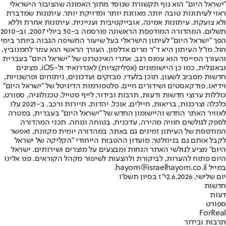
"ישראל היום" הוא גוף תקשורת שנוסד מתוך האמונה שהציבור הישראלי
ראוי לעיתונות טובה יותר, מאוזנת יותר ומדויקת יותר. עיתונות שמדברת
ולא צועקת. עיתונות אמינה, אובייקטיבית ועניינית. עיתונות אחרת וללא
תשלום. המהדורה המודפסת הראשונה פורסמה ב-30 ביולי 2007, וב-2010
הפך "ישראל היום" לעיתון הישראלי בעל שיעור החשיפה הגבוה ביותר בימי
חול. מו"ל העיתון היא ד"ר מרים אדלסון. העורך הראשי הוא עמר לחמנוביץ,
והעורך המייסד הוא עמוס רגב. אתרי האינטרנט של "ישראל היום" בעברית
ובאנגלית, כמו כן היישומונים (אפליקציות) לאנדרואיד ול-iOS, מציגים
חדשות מסביב לשעון, תוכן בלעדי, מבזקים ועדכונים, ניתוחים ופרשנויות,
וידיאו, פודקאסטים ושידורים חיים. פלטפורמות הדיגיטל של "ישראל היום"
כוללות ערוצי חדשות ודעות, תרבות ובידור, לייף סטייל, טכנולוגיה, ספורט,
כלכלה וצרכנות, בריאות, חיילים, אוכל, יהדות, תיירות ורכב. ב-2021 עלו
לאוויר האתר החדש והיישומון החדש של "ישראל היום" בעברית, במטרה
לספק לגולשים חוויה מהירה, עדכנית, בטוחה ונוחה. תכני המהדורה
המודפסת של העיתון זמינים גם באתר, במהדורה יומית מקוונת, ואפשר
לקבל אותם גם בניוזלטר. מועדון ההטבות הייחודי "הקליקה של ישראל
היום" מציע לגולשי האתר הנחות ומבצעים על מוצרים ושירותים. ישראל
היום פתוח להערות, לביקורת ולהצעות לשיפור מקהל הקוראים. פנו אלינו
במייל hayom@israelhayom.co.il.
יום שלישי, 2.6.2026
י"ז בסיון תשפ"ו
חדשות
דעות
ספורט
ForReal
תרבות ובידור