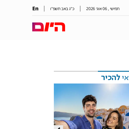
En
חמישי ,
06
אוג׳
2026
כ"ג באב תשפ"ו
אי
להכיר