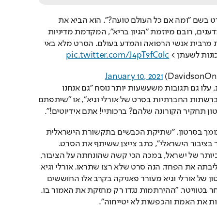
ביום חמישי יצא לרשת סרט בשם "ומה אם כל העולם טועה?". הוא הביא את 
דעתם של כמה רופאים ומדענים, רובם מיוזמת "הגיון בריא", המקדמת מדיניות 
מסוכנת שנוגדת את עמדת מרבית אנשי הרפואה והמדע בעולם. הסרט מלא באי 
ונות לשעתן > 
pic.twitter.com/J4pT9fC0lc
January 10, 2021
כמובן שברשת כמו ברשת, עלו גם תגובות משעשעות יותר נוסח "גם אנחנו 
בעמותת 'פינוקיו' נתקלנו ברשתות החברתיות בסרט של אורלי וגיא", או "שיתפתם 
טון תחקיר הקורונה שלהם? ברכותיי! אתם אידיוטים!".
לצד כל אלה, יש גם מי שתומך בסרטון. "שתיקת הכבשים בתקשורת הישראלית 
היא הבגידה הגדולה ביותר בציבור הישראלי", כתב צייצן ששיתף את הסרט. 
"במבחן הקשה והמורכב ביותר של ישראל, במכה הכי קשה שהונחתה על הציבור, 
התקשורת עמדה מהצד וליבתה את הפחד. הנה סרט שלא רצו שתראו. אורלי וגיא 
עם אלו שהושתקו". "הסרטון של אורלי וגיא מעורר פאניקה בקרב אלו החוששים 
מחשיפת האמת", כתב אחר בטוויטר. "ההירתמות נגדו רק מחזקת את האמור בו. 
ות את האמת והכפשות לא יטייחוה".