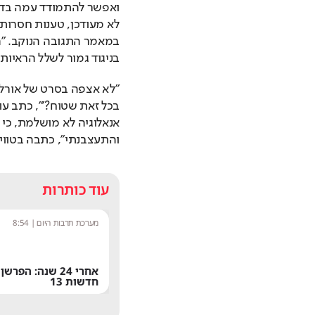
בניגוד גמור לשלל הראיות
והתעצבנתי", כתבה בטוויטר
עוד כותרות
שחר שפירו
|
9:17
מערכת תרבות היום
|
8:54
משתדרגת? אחד הפיצ'רים הכי
אחרי 24 שנה: הפ
מציקים בוואטסאפ הגיע לישראל
חדשות 13