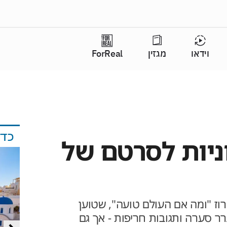
וידאו
מגזין
ForReal
כד
ניות לסרטם של
מרוז "ומה אם העולם טועה", שטוען
רר סערה ותגובות חריפות - אך גם