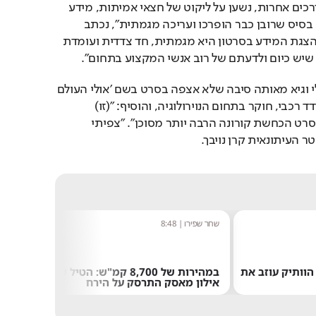
ואפשר להתמודד עמה בדרכים אחרות, נשען על ליקוט של חצאי אמיתות, מידע 
לא מעודכן, טענות חסרות בסיס שרובן כבר הופרכו ועריכה מגמתית", נכתב 
במאמר התגובה הנוקב. "הצגת המידע בסרטון היא מגמתית, חד צדדית ועומדת 
 שיש כיום ולדעתם של רוב אנשי המקצוע בתחום".
"לא אצפה בסרט של אורלי וגיא מאותה סיבה שלא אצפה בסרט בשם 'אולי העולם 
בכל זאת שטוח?'", כתב עודד רכבי, חוקר בתחום הנוירולוגיה, והוסיף: "(זו) 
אנאלוגיה לא מושלמת, כי סרט הכחשת קורונה הרבה יותר מסוכן". "צפיתי 
 העיתונאית קרן נויבך. 
שחר שפירו
|
8:48
נטע בר
"הרגת
רשן הוותיק עוזב את
במהירות של 8,700 קמ"ש: הטיל של
שוב":
אילון מאסק התרסק על הירח
האנטי