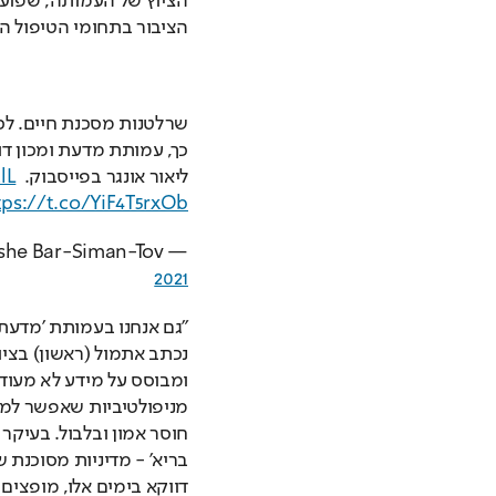
הציבור בתחומי הטיפול ה
ליאור אונגר בפייסבוק. 
lL
tps://t.co/YiF4T5rxOb
— Moshe Bar-Siman-Tov משה בר סימן טוב (@moshebst) 
2021
דווקא בימים אלו, מופצים יו