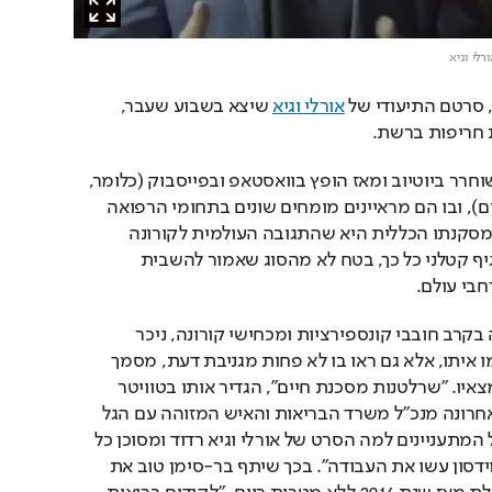
רלי וגיא
 סרטם התיעודי של 
אורלי וגיא
 שיצא בשבוע שעבר, 
 חריפות ברשת. 
כזכור, סרטם של השניים שוחרר ביוטיוב ומאז הופץ בוואסטאפ ובפייסבוק (כלומר, 
לא בכלי תקשורת ממוסדים), ובו הם מראיינים מומחים שונים בתחומי הרפואה 
וההתמודדות עם מגפות. מסקנתו הכללית היא שהתגובה העולמית לקורונה 
מוגזמת, וכי לא מדובר בנגיף קטלני כל כך, בטח לא מהסוג שאמור להשבית 
בי עולם.
בעוד שהסרט התקבל יפה בקרב חובבי קונספירציות ומכחישי קורונה, ניכר 
שרבים לא רק שלא הסכימו איתו, אלא גם ראו בו לא פחות מגניבת דעת, מסמך 
מסוכן שיש להתעלם מממצאיו. "שרלטנות מסכנת חיים", הגדיר אותו בטוויטר 
משה בר-סימן טוב, עד לאחרונה מנכ"ל משרד הבריאות והאיש המזוהה עם הגל 
הראשון של הקורונה. "לכל המתעניינים למה הסרט של אורלי וגיא רדוד ומסוכן כל 
כך, עמותת מדעת ומכון דוידסון עשו את העבודה". בכך שיתף בר-סימן טוב את 