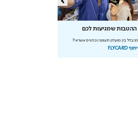
 ההטבות שמגיעות לכם
הפרויקט החדש שמסק
בפתח תקווה
הבדל בין מועדון תעופה וכרטיס אשראי?
 FLYCARD
הפרימיום האחרונים בפתח תקוו
בשיתוף קבוצת אלמוג