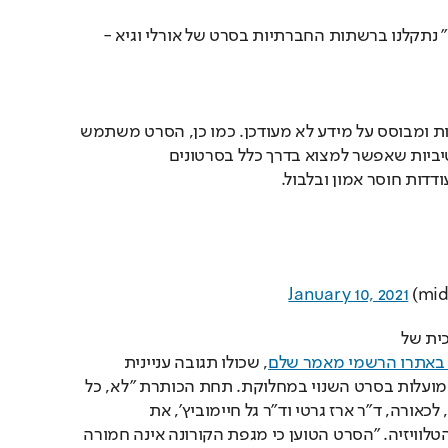
גם אנחנו בעמותת "מדעת" נתקלנו ברשתות החברתיות בסרט של אורלי וגיא - 
הסרט רצוף שגיאות וטעויות ומבוסס על מידע לא מעודכן. כמו כן, הסרט משתמש 
במגוון של שיטות מניפולטיביות שאפשר למצוא בדרך כלל בסרטונים 
דדות חוסר אמון ובלבול.
January 10, 2021
מכון דוידסון, הזרוע החינוכית של 
 באתרו הרשמי מאמר שלם
, שכולו תגובה עניינית 
ובדיקת עובדות לטענות המועלות בסרט השנוי במחלוקת. תחת הכותרת "לא, כל 
העולם לא טועה", סותרים, לכאורה, ד"ר ארז גרטי וד"ר גל חיימוביץ', את 
טענותיהם של צמד אנשי הטלוויזיה. "הסרט הטוען כי מגפת הקורונה אינה חמורה 