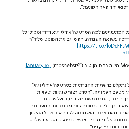
הציוץ של העמותה, שפועלת מאז שנת 2014 ללא מטרות רווח, "לקידום בריאות 
רפואי והרופאה המונעת".
שרלטנות מסכנת חיים. לכל המתעניינים למה הסרט של אורלי וגיא רדוד ומסוכן כל 
כך, עמותת מדעת ומכון דוידסון עשו את העבודה. חפשו גם את הפוסט של ד״ר 
https://t.co/luD6FFsM
ht
January 10, 
"גם אנחנו בעמותת 'מדעת' נתקלנו ברשתות החברתיות בסרט של אורלי וגיא", 
נכתב אתמול (ראשון) בציוץ מטעם העמותה. "הסרט רצוף שגיאות וטעויות 
ומבוסס על מידע לא מעודכן. כמו כן, הסרט משתמש במגוון של שיטות 
מניפולטיביות שאפשר למצוא בדרך כלל בסרטונים קונספירטיביים, המעודדים 
חוסר אמון ובלבול. בעיקר אנחנו מאמינים כי הוא מנסה לקדם את 'מודל ההיגיון 
בריא' - מדיניות מסוכנת שנדחתה על ידי מרבית אנשי הרפואה והמדע בעולם... 
תר ויותר פייק ניוז".