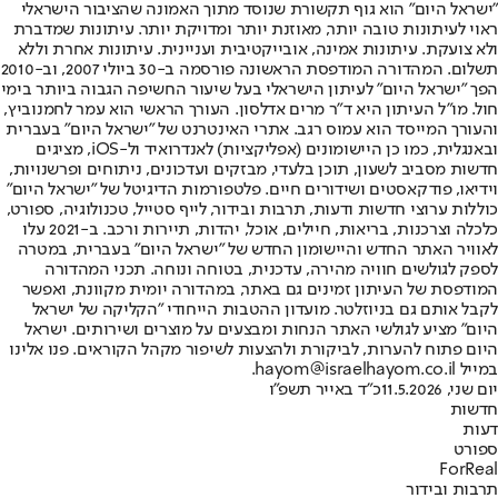
"ישראל היום" הוא גוף תקשורת שנוסד מתוך האמונה שהציבור הישראלי
ראוי לעיתונות טובה יותר, מאוזנת יותר ומדויקת יותר. עיתונות שמדברת
ולא צועקת. עיתונות אמינה, אובייקטיבית ועניינית. עיתונות אחרת וללא
תשלום. המהדורה המודפסת הראשונה פורסמה ב-30 ביולי 2007, וב-2010
הפך "ישראל היום" לעיתון הישראלי בעל שיעור החשיפה הגבוה ביותר בימי
חול. מו"ל העיתון היא ד"ר מרים אדלסון. העורך הראשי הוא עמר לחמנוביץ,
והעורך המייסד הוא עמוס רגב. אתרי האינטרנט של "ישראל היום" בעברית
ובאנגלית, כמו כן היישומונים (אפליקציות) לאנדרואיד ול-iOS, מציגים
חדשות מסביב לשעון, תוכן בלעדי, מבזקים ועדכונים, ניתוחים ופרשנויות,
וידיאו, פודקאסטים ושידורים חיים. פלטפורמות הדיגיטל של "ישראל היום"
כוללות ערוצי חדשות ודעות, תרבות ובידור, לייף סטייל, טכנולוגיה, ספורט,
כלכלה וצרכנות, בריאות, חיילים, אוכל, יהדות, תיירות ורכב. ב-2021 עלו
לאוויר האתר החדש והיישומון החדש של "ישראל היום" בעברית, במטרה
לספק לגולשים חוויה מהירה, עדכנית, בטוחה ונוחה. תכני המהדורה
המודפסת של העיתון זמינים גם באתר, במהדורה יומית מקוונת, ואפשר
לקבל אותם גם בניוזלטר. מועדון ההטבות הייחודי "הקליקה של ישראל
היום" מציע לגולשי האתר הנחות ומבצעים על מוצרים ושירותים. ישראל
היום פתוח להערות, לביקורת ולהצעות לשיפור מקהל הקוראים. פנו אלינו
במייל hayom@israelhayom.co.il.
יום שני, 11.5.2026
כ"ד באייר תשפ"ו
חדשות
דעות
ספורט
ForReal
תרבות ובידור