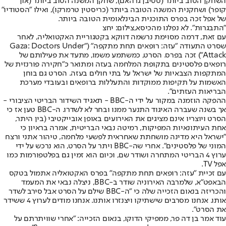
השחקן הטוב ביותר (סטיבן גרהאם), שחקן המשנה הטוב ביותר (און
קופר) ושחקנית המשנה הטובה ביותר (כריסטין טרמרקו), ואילו "הסטודיו"
של אפל זכה בפרס התוכנית הבינלאומית הטובה ביותר.
"התבגרות". לא נפלנו מהכיסא,צילום: יחצ
עם זאת, דרמה מסוימת נרשמה דווקא בקטגוריית האקטואליה, לאחר
שסרט התעודה "עזה: רופאים תחת מתקפה" ("Gaza: Doctors Under
Attack") זכה בפרס. הסרט, כמשתמע משמו, מתעד את פעילותם של
רופאים פלסטינים בתקופת המלחמה בעזה ומתואר כ"חקירה פורנזית של
המתקפות הצבאיות של ישראל על בתי חולים בעזה. הסרט גם בוחן
האשמות על תקיפות ממוקדות והתעללות ברופאים ובעובדי מערכת
הבריאות העזתים".
ההפקה הוזמנה במקור על ידי ה-BBC - תאגיד השידור הבריטי הציבורי -
אך בשנה שעברה האיגוד התנער ממנו ובחר לא לשדרו. ה-BBC טען אז כי
הסרט ויוצריו אינם מציגים את האירועים באופן אובייקטיבי (בין היתר,
אחת העיתונאיות המפיקות, רמיטה נבאי הבריטית, אמרה בראיון כי
"ישראל היא מדינה מושחתת שאחראית לפשעי מלחמה, טיהור אתני ורצח
המוני של פלסטינים". אחרי שה-BBC ויתר על הסרט, הוא נרכש על ידי
ערוץ 4 הבריטי המתחרה ושודר שם, וכיום הוא זמין גם בפלטפורמות כמו
אפל TV.
עם זכיית "עזה: רופאים תחת מתקפה" בפרס האקטואליה אתמול בטקס
הבאפט"א, שלמרבה האירוניה שודר ב-BBC, ניצלה נבאי את המעמד
והכריזה בנאום הזכייה שלה כי "ה-BBC שילם על הסרט אבל סירב לשדר
אותו. אנחנו מסרבים שישתיקו ויצנזרו אותנו. אנחנו מודים לערוץ 4 ששידר
את הסרט".
עוד אמר בן דה פר, ממפיקי הדוקו, בנאום הזכייה: "אחרי שוויתרתם על