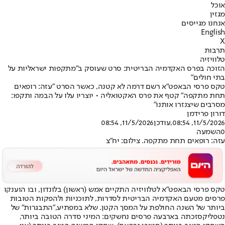
אוכל
מגזין
אנחנו מגייסים
English
X
תרבות
טלוויזיה
הזוכה בפרס האקדמיה הבריטית: סרט שעוסק ב"מתקפות ישראליות על
בתי חולים"
טקס פרסי הבאפט"א רשם דרמה לא קטנה, כאשר הסרט "עזה: רופאים
תחת מתקפה" קטף את פרס האקטואליה • יוצריו עלו על הבמה ותקפו:
מסרבים שיצנזרו אותנו"
דורון פרידמן
11/5/2026, 08:54
,עודכן
11/5/2026, 08:54
0
השמעה
עזה: רופאים תחת מתקפה. צילום: יח"צ
טקס פרסי הבאפט"א לטלוויזיה התקיים אמש (ראשון) בלונדון, ובו הוענקו
פרסים מטעם האקדמיה הבריטית לסדרות, לתוכניות ולהפקות הטובות
ביותר של השנה החולפת על המסך הקטן. שלא במפתיע,
"התבגרות" של
נטפליקס
זכתה בארבעה פרסים נחשקים: המיני סדרה הטובה ביותר,