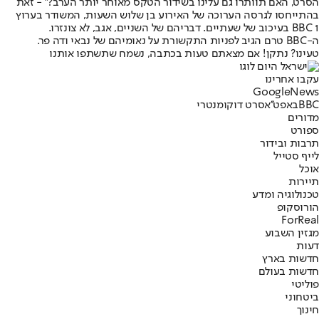
הסרט, האם תוותרו גם עלינו בשידור הטקס מאוחר יותר הערב?" - זאת
בהתייחסו לגרסה הערוכה של האירוע בן שלוש השעות, המשודר בערוץ
BBC 1 בעיכוב של שעתיים. דבריהם של השניים, אגב, לא צונזרו.
ה-BBC טרם הגיב לפניות התקשורת על נאומיהם של נבאי ודה פר.
טעינו? נתקן! אם מצאתם טעות בכתבה, נשמח שתשתפו אותנו
עקבו אחרינו
G
o
o
g
l
e
News
BBC
באפט''א
סרט דוקומנטרי
מדורים
ספורט
תרבות ובידור
לייף סטייל
אוכל
תיירות
טכנולוגיה ומדע
הורוסקופ
ForReal
מגזין השבוע
דעות
חדשות בארץ
חדשות בעולם
פוליטי
ביטחוני
חינוך