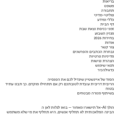
בריאות
משפט
תחבורה
פוליטי-מדיני
כללי ומידע
דף הבית
זמני כניסת וצאת שבת
מגזין השבוע
בחירות 2026
אודות
צור קשר
נבחרת הכתבים והפרשנים
מדיניות פרטיות
הצהרת נגישות
תנאי שימוש
כדאי
להכיר
הסוד של איינשטיין שיגדיל לכם את הפנסיה
הריבית דריבית עובדת לטובתכם רק אם תתחילו מוקדם. כך תבנו עתיד
בטוח
בשיתוף מנורה מבטחים
אל תישארו מאחור – בואו לגלות לאן ה-AI הולך
הבינה המלאכותית לא תחליף אנשים, היא תחליף את מי שלא משתמש