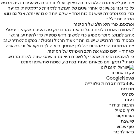
אחרים, לא אומרת שלא היה בה ניצוץ. ואולי זו הסיבה שהעיבוד הזה מרגיש
כל כך נכון עכשיו: כי אחרי שנים של הערצה לדמויות כריזמטיות, מגיעה
מרי בנט ומזכירה שיש גם כוח אחר - שקט יותר, מבויש יותר, אבל גם נוגע
הרבה יותר ללב.
ופתאום, מרי היא הלב של הסיפור
"האחות האחרת לבית בנט" נראית כמו בדיוק סוג העיבוד שקהל דיגיטלי
אוהב לפגוש: מוכר מספיק כדי למשוך, חדש מספיק כדי להפתיע, ורגשי
מספיק כדי להרגיש שיש בו יותר מעוד תרגיל נוסטלגי. במקום למחזר שוב
את הדמויות הכי אהובות של ג'יין אוסטן, הוא הולך דווקא אל זו שנשארה
מאחור - ושם מוצא את הלב האמיתי של הסיפור.
כי לפעמים הדמות שהכי קל לשכוח היא גם זו שהכי שווה לגלות מחדש.
טעינו? נתקן! אם מצאתם טעות בכתבה, נשמח שתשתפו אותנו
עקבו אחרינו
G
o
o
g
l
e
News
BBC
סדרות
סדרות טלוויזיה
מדורים
ספורט
דעות
תרבות ובידור
לייף סטייל
הורוסקופ
שישבת
סוף שבוע
כדאי להכיר