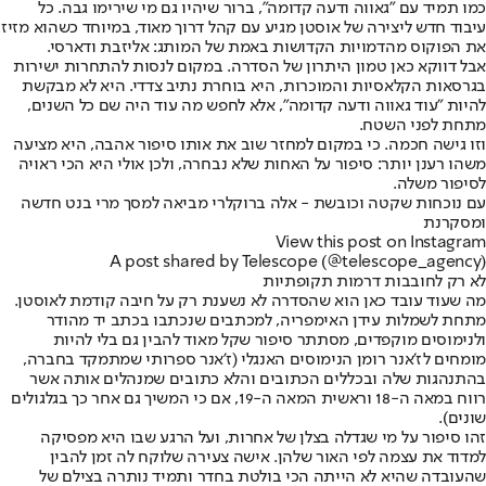
כמו תמיד עם "גאווה ודעה קדומה", ברור שיהיו גם מי שירימו גבה. כל
עיבוד חדש ליצירה של אוסטן מגיע עם קהל דרוך מאוד, במיוחד כשהוא מזיז
את הפוקוס מהדמויות הקדושות באמת של המותג: אליזבת ודארסי.
אבל דווקא כאן טמון היתרון של הסדרה. במקום לנסות להתחרות ישירות
בגרסאות הקלאסיות והמוכרות, היא בוחרת נתיב צדדי. היא לא מבקשת
להיות "עוד גאווה ודעה קדומה", אלא לחפש מה עוד היה שם כל השנים,
מתחת לפני השטח.
וזו גישה חכמה. כי במקום למחזר שוב את אותו סיפור אהבה, היא מציעה
משהו רענן יותר: סיפור על האחות שלא נבחרה, ולכן אולי היא הכי ראויה
לסיפור משלה.
עם נוכחות שקטה וכובשת - אלה ברוקלרי מביאה למסך מרי בנט חדשה
ומסקרנת
View this post on Instagram
A post shared by Telescope (@telescope_agency)
לא רק לחובבות דרמות תקופתיות
מה שעוד עובד כאן הוא שהסדרה לא נשענת רק על חיבה קודמת לאוסטן.
מתחת לשמלות עידן האימפריה, למכתבים שנכתבו בכתב יד מהודר
ולנימוסים מוקפדים, מסתתר סיפור שקל מאוד להבין גם בלי להיות
מומחים לז'אנר רומן הנימוסים האנגלי (ז'אנר ספרותי שמתמקד בחברה,
בהתנהגות שלה ובכללים הכתובים והלא כתובים שמנהלים אותה אשר
רווח במאה ה-18 וראשית המאה ה-19, אם כי המשיך גם אחר כך בגלגולים
שונים).
זהו סיפור על מי שגדלה בצלן של אחרות, ועל הרגע שבו היא מפסיקה
למדוד את עצמה לפי האור שלהן. אישה צעירה שלוקח לה זמן להבין
שהעובדה שהיא לא הייתה הכי בולטת בחדר ותמיד נותרה בצילם של