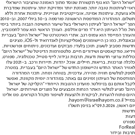
"ישראל היום" הוא גוף תקשורת שנוסד מתוך האמונה שהציבור הישראלי
ראוי לעיתונות טובה יותר, מאוזנת יותר ומדויקת יותר. עיתונות שמדברת
ולא צועקת. עיתונות אמינה, אובייקטיבית ועניינית. עיתונות אחרת וללא
תשלום. המהדורה המודפסת הראשונה פורסמה ב-30 ביולי 2007, וב-2010
הפך "ישראל היום" לעיתון הישראלי בעל שיעור החשיפה הגבוה ביותר בימי
חול. מו"ל העיתון היא ד"ר מרים אדלסון. העורך הראשי הוא עמר לחמנוביץ,
והעורך המייסד הוא עמוס רגב. אתרי האינטרנט של "ישראל היום" בעברית
ובאנגלית, כמו כן היישומונים (אפליקציות) לאנדרואיד ול-iOS, מציגים
חדשות מסביב לשעון, תוכן בלעדי, מבזקים ועדכונים, ניתוחים ופרשנויות,
וידיאו, פודקאסטים ושידורים חיים. פלטפורמות הדיגיטל של "ישראל היום"
כוללות ערוצי חדשות ודעות, תרבות ובידור, לייף סטייל, טכנולוגיה, ספורט,
כלכלה וצרכנות, בריאות, חיילים, אוכל, יהדות, תיירות ורכב. ב-2021 עלו
לאוויר האתר החדש והיישומון החדש של "ישראל היום" בעברית, במטרה
לספק לגולשים חוויה מהירה, עדכנית, בטוחה ונוחה. תכני המהדורה
המודפסת של העיתון זמינים גם באתר, במהדורה יומית מקוונת, ואפשר
לקבל אותם גם בניוזלטר. מועדון ההטבות הייחודי "הקליקה של ישראל
היום" מציע לגולשי האתר הנחות ומבצעים על מוצרים ושירותים. ישראל
היום פתוח להערות, לביקורת ולהצעות לשיפור מקהל הקוראים. פנו אלינו
במייל hayom@israelhayom.co.il.
יום ראשון, 29.3.2026
י"א בניסן תשפ"ו
חדשות
דעות
ספורט
ForReal
תרבות ובידור