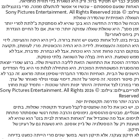
מסביב כבר יש תפקיד ברור, ורק היא נשארת בלי תווית מחמיאה.
האחות שפעם פספסתם - עכשיו אי אפשר להתעלם ממנה. מרי בנט,צילום:
צילום: © 2026 Sony Pictures Entertainment. All Rights Reserved
השאלה האמיתית שהסדרה שואלת
הכוח של הסדרה החדשה הוא בכך שהיא לא מסתפקת ב"לתת למרי יותר
זמן מסך". היא שואלת שאלה עמוקה יותר: מי את, אם כל החיים הוגדרת
רק ביחס לאחרים?
בבית בנט, לכל אחות כמעט יש זהות ברורה. ג'יין היא היפה והנעימה. ליזי
היא החכמה והעצמאית. לידיה היא החיה והכאוטית. מרי, לעומתן, תקועה
במקום הרבה פחות זוהר. היא נוכחת, אבל לא נבחרת. מדברת, אבל לא
ממש נשמעת. היא חיה בצלה של השוואה בלתי פוסקת.
הסדרה הופכת את התחושה הזאת לליבה הרגשית שלה. ברגע שמרי יוצאת
מהמסגרת המשפחתית המוכרת, היא מתחילה לגלות מי היא בלי המדדים
הישנים של הבית, האחיות והסדר החברתי שסימן אותה מראש. זה כבר לא
רק סיפור רומנטי. זה סיפור על זהות, דימוי עצמי וגילוי מאוחר של ערך.
מרי במרכז לצד אחיותיה היותר יפות ויותר שנונות - ותמיד קצת מחוץ
לפריים,צילום: צילום: © 2026 Sony Pictures Entertainment. All Rights
Reserved
הרבה יותר מדרמה תקופתית יפה
כן, יש כאן את כל מה שמצפים לקבל מעיבוד תקופתי: שמלות, בתים
אנגליים, מבטים מהוססים, נימוסים והרבה מתח רגשי שמסתתר מתחת
לנימוס. אבל מה שמבדיל את "האחות האחרת לבית בנט" הוא שהיא לא
נשענת רק על הנוסטלגיה של ג'יין אוסטן. היא נשענת גם על רעיון של
תיקון.
לא תיקון צעקני, אלא תיקון רגשי. במשך שנים מרי הייתה כמעט בדיחה