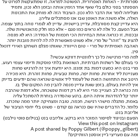
ספרותית - האחות האפרורית, הפשוטה למראה, זו שמתעקשת לפרוט על
הפסנתר בפני כולם בלי שאף אחד הזמין אותה ובזמן הלא נכון, ותמיד
מצליחה לומר את הדבר הלא נכון. העיבוד הזה לא מוחק את התכונות
האלה, אלא משנה את האופן שבו אנו מסתכלים עליהן.
היא עדיין קצת מסורבלת, עדיין ביישנית, עדיין לא לגמרי נוחה בתוך עצמה.
אבל הפעם, כל אלה לא נראים כמו פגם - אלא כמו חלק מהאנושיות שלה.
ובכנות, זו כנראה אחת הבחירות הכי חכמות של הסדרה: היא לא מנסה
להציג צד "זוהר" של מרי, אלא פשוט מאפשרת לה לה להיות מובנת יותר.
האהבה האמיתית של מרי - טום הייוורד, שאותו מגלם השחקן האירי דונאל
פין,
למה מרי מרגישה כל כך רלוונטית דווקא עכשיו?
כי בעולם של רשתות חברתיות, השוואות בלתי פוסקות ודימוי עצמי רעוע,
מרי בנט היא כמעט דמות בת זמננו. היא יודעת איך זה להרגיש פחות
מעניינת ליד אחרות. פחות יפה, פחות טבעית, פחות זוהרת. היא מכירה
היטב את התחושה הזאת של לעמוד ליד אנשים שנראה שהם יודעים בדיוק
איך להיות בעולם, בזמן שאת עדיין מנסה להבין מה המקום שלך בו.
וזה כנראה לב העניין: מרי היא לא רק דמות שנשכחה, אלא דמות שהרבה
יותר קל להזדהות איתה היום. ברגע שהסדרה בוחרת להסתכל עליה
באמת, מתגלה מישהי רגישה, חכמה, טובה ומצחיקה יותר ממה שזכרנו.
כלומר, כל הדברים שהיו שם כנראה גם קודם - פשוט בלי יחסי הציבור של
אליזבת בנט.
הפעם ובניגוד לסיפור המוכר היא ברקע, אליזבט בנט (בגילום פופי גילבט)
View this post on Instagram
A post shared by Poppy Gilbert (@poppy_gilbert)
ומה עם מעריצי ג'יין אוסטן הוותיקים?