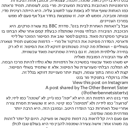
בנט היא בדיוק כזאת: שנונה, חכמה, עצמאית, וכמובן אחת הגיבורות
הרומנטיות האהובות בתרבות המערבית. מרי בנט, לעומתה, תמיד נראתה
כמו האחות שאף אחד לא באמת עצר לחשוב עליה. היא הייתה רצינית מדי,
נפוחה ומביכה, וממש לא יפה. זו שנמצאת בחדר אבל אף פעם לא ממש
במרכז העניינים.
אבל ב"האחות האחרת לבית בנט", סדרת BBC בת עשרה פרקים, היא
הכוכבת. הגיבורה הבלתי צפויה שמתגלה כבעלת קסם אחר שלא הבחנו בו
ובעיקר מסקרנת מאוד. במקום לספר שוב את הסיפור המוכר של ליזי
ודארסי, הסדרה מסיטה את הזרקור אל מרי - הדמות שכמעט תמיד נשארה
בשוליים - ושואלת מה קורה כשנותנים דווקא לה את הסיפור. זו לא רק
בחירה עלילתית חכמה. זו גם בחירה שמרגישה מאוד עכשווית.
לא עוד הגיבורה המובנת מאליה
יש משהו מאוד עכשווי במשיכה אל הדמויות שלא נולדו להיות מרכז הבמה.
לא המלכה הבלתי מעורערת של הסיפור, אלא זו שתמיד בשולי הסיפור,
קצת לא נוחה בתוך עצמה, וקצת יותר מעניינת דווקא בגלל זה.
אלה ברוקלרי בתפקיד מר בנט
View this post on Instagram
A post shared by The Other Bennet Sister
(@otherbennetsistertv)
מרי בנט היא הדמות הזו. היא לא "יפה" כמו ג'יין, לא "שנונה" כמו ליזי, לא
"פרועה" כמו לידיה ולא "תמימה" כמו קיטי. היא זו שנשארת חסרת צורה
אחרי שכל האחרות כבר הוגדרו היטב. ובמובן הזה, היא הרבה יותר
מודרנית ממה שנדמה.
אם פעם היה קל לראות בה דמות נוקשה או מעיקה, היום קל יותר לזהות
בה משהו אחר: אישה צעירה שמנסה להבין מי היא בעולם שבו לכולן