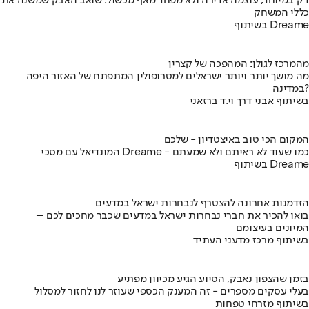
דק במיוחד, עוצמה אדירה ולא מפחד מאף מכשול: שואב האבק שמשנה את
כללי המשחק
בשיתוף Dreame
מהמרכז לגולן: המהפכה של קצרין
מה מושך יותר ויותר ישראלים למטרופולין המתפתח של האזור היפה
במדינה?
בשיתוף אבני דרך וי.ד ברזאני
המקום הכי טוב באיצטדיון - שלכם
המונדיאל עם מסכי Dreame - כמו שעוד לא ראיתם ולא שמעתם
בשיתוף Dreame
הזדמנות אחרונה להצטרף לנבחרות ישראל במדעים
בואו להכיר את חברי נבחרות ישראל במדעים שכבר מחכים לכם –
המיונים בעיצומם
בשיתוף מרכז מדעני העתיד
בזמן שהצפון נאבק, הסיוע הגיע מכיוון מפתיע
בעלי עסקים מספרים - זה המענק הכספי שעוזר לנו לחזור למסלול
בשיתוף מזרחי טפחות