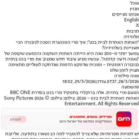
אוכל
מגזין
אנחנו מגייסים
English
X
תרבות
טלוויזיה
"האחות האחרת לבית בנט": איך מרי המכוערת הפכה לגיבורה הכי
מעניינת בטלוויזיה?
במשך יותר מ-200 שנה היא הייתה האחות השקטה והכמעט שקופה של
"גאווה ודעה קדומה". עכשיו מגיע עיבוד חדש שמציב את מרי בנט בחזית
כגיבורה רומנטית - ומוכיח שדווקא הדמות שנדחקה לשוליים מתאימה
מצוין לזמן שלנו
נאוה סילוורה
28/3/2026, 07:37
,עודכן
29/3/2026, 18:02
0
השמעה
הפעם מרי בחזית. אלה ברוקלרי בתפקיד מרי בנט בסדרת BBC ONE
האחות האחרת לבית בנט - 2026. צילום: צילום: © 2026 Sony Pictures
Entertainment. All Rights Reserved
יש דמויות ספרותיות שלא צריך להסביר למה הן נשארו בתודעה. אליזבת