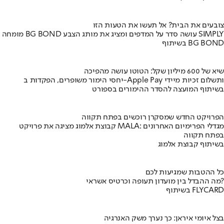
צובעים את הבית? אל תעשו את הטעות הזו
מומחה BG BOND עושה סדר על המדפים ומציג את מותג הצבע SIMPLY
בשיתוף BG BOND
שיא של 600 מיליון שקל: הטוטו עושה מהפיכה
יחסי הימור משופרים, הפקדות ב-Apple Pay ותשלום זכיות מיידי
בשיתוף המועצה להסדר ההימורים בספורט
הפרויקט החדש שמסקרן רוכשים בפתח תקווה
קבוצת אלמוג מציגה את פרויקט MALA: מגדלי הפרימיום האחרונים
בפתח תקווה
בשיתוף קבוצת אלמוג
כל ההטבות שמגיעות לכם
מה ההבדל בין מועדון תעופה וכרטיס אשראי?
בשיתוף FLYCARD
בצל איומי איראן: כך נערך משק האנרגיה