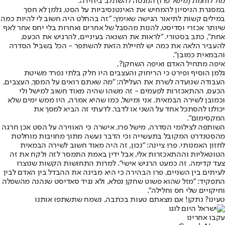
מול לוחמת (מישל פרו) המנסה להשתלב ביחידה.
במסגרת הניסיון להמחיש את האינטנסיביות על הסט, גלמן לא חסך
במילים קשות לתיאור הגישה שאימץ: "זה בהחלט היה חשוב לי להיות כמה
שיותר אכזרי וסדיסט, להנות מהסבל של אחרים ואחרות בלי יחס אחר לאף
אחת", כתב בסטורי. "לראות את השנאה בעיניים, להרגיש את הכעס,
להעביר הלאה את כמה יש לחיילת הזאת להשתפר - הכל בשביל הסדרה
והבמאית כמובן".
איפה מתחיל האדם ואיפה השחקן?,
גלמן הוסיף ופירט כי הריחוק והעצבים היו חלק בלתי נפרד משיטת
העבודה שנועדה לשרת את העלילה: "מה שאתם רואים על המסך, העצבים,
הכעס, ההתאכזרות לפעמים - זה משהו שהיה מאוד חשוב למישל ולי
וכמובן לשירה הבמאית. אני ומישל, כמו שהיא אמרה, היו ממש ימים שלא
יכולנו להסתכל אחד על השני או לדבר. לדעתי זה הביא למסך את
המקסימום".
השותפה לצילומי הסדרה, מישל פרו, אישרה כי האווירה על הסט אכן חרגה
מהסטנדרט המקובל בתעשייה וכי הדבר נעשה מתוך מחויבות מוחלטת
לחזון האמנותי. פרו ציינה: "נכון, זה היה מאוד חשוב לשירה הבמאית
הטוטאליות וההתאכזרות אלי, אבל ידין באמת התמסר לזה ולקח את זה
צעד קדימה. זה כמעט הרגיש אישי". למרות התחושות הקשות שנוצרו
לעיתים בין השניים, פרו הבהירה כי היא מבינה את ההבדל בין האדם לבין
התפקיד: "מזל שהוא פשוט שחקן נפלא, ולא נגיד סאדיסט שנהנה מהשפלה
וחיקויים שלי חס וחלילה".
טעינו? נתקן! אם מצאתם טעות בכתבה, נשמח שתשתפו אותנו
עקבו אחרינו