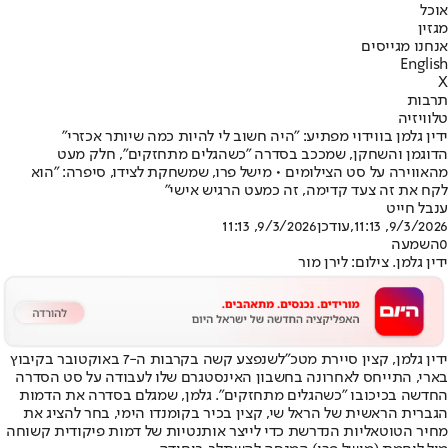
אוכל
מגזין
אנחנו מגייסים
English
X
תרבות
טלוויזיה
ידין גלמן בווידוי מפתיע: "היה חשוב לי להיות כמה שיותר אכזרי"
הדוגמן והשחקן, שמככב בסדרה "כשהגלים מתחזקים", חלק מעט
מהאווירה על סט הצילומים • מישל פרו, שמשחקת לצידו, סיפרה: "הוא
לקח את זה צעד קדימה, זה כמעט הרגיש אישי"
ענבל חייט
9/3/2026, 11:13
,עודכן
9/3/2026, 11:13
0
השמעה
ידין גלמן. צילום: לירן מור
ידין גלמן, קצין סיירת מטכ"ל
שנפצע קשה בקרבות ה-7 באוקטובר בקיבוץ
בארי
, התייחס לאחרונה בחשבון האינסטגרם שלו לעבודה על סט הסדרה
החדשה בכיכובו "כשהגלים מתחזקים". גלמן, שמגלם בסדרה את הדמות
הגברית הראשית של הראל שי, קצין בכיר בקומנדו הימי, בחר להציג את
מחיר הטוטאליות הנדרשת כדי לייצר אותנטיות של דמות פיקודית קשוחה