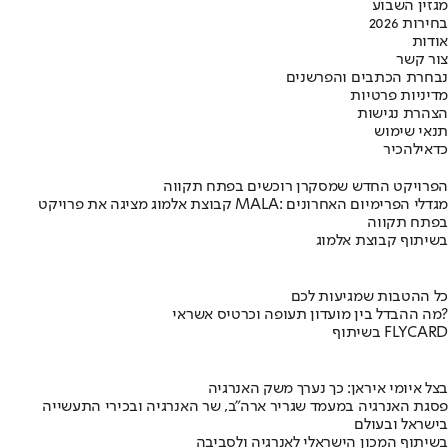
מגזין השבוע
בחירות 2026
אודות
צור קשר
נבחרת הכתבים והפרשנים
מדיניות פרטיות
הצהרת נגישות
תנאי שימוש
כדאי
להכיר
הפרויקט החדש שמסקרן רוכשים בפתח תקווה
קבוצת אלמוג מציגה את פרויקט MALA: מגדלי הפרימיום האחרונים
בפתח תקווה
בשיתוף קבוצת אלמוג
כל ההטבות שמגיעות לכם
מה ההבדל בין מועדון תעופה וכרטיס אשראי?
בשיתוף FLYCARD
בצל איומי איראן: כך נערך משק האנרגיה
פסגת האנרגיה במעמד שגריר ארה"ב, שר האנרגיה ובכירי התעשייה
בישראל ובעולם
בשיתוף המכון הישראלי לאנרגיה ולסביבה