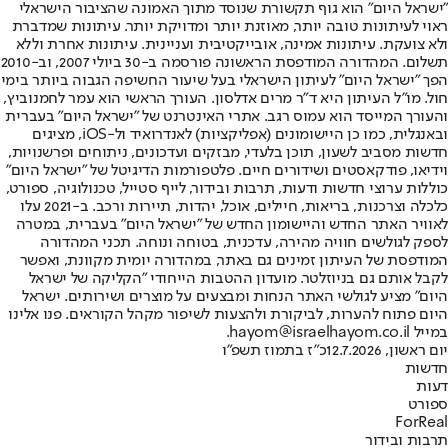
"ישראל היום" הוא גוף תקשורת שנוסד מתוך האמונה שהציבור הישראלי
ראוי לעיתונות טובה יותר, מאוזנת יותר ומדויקת יותר. עיתונות שמדברת
ולא צועקת. עיתונות אמינה, אובייקטיבית ועניינית. עיתונות אחרת וללא
תשלום. המהדורה המודפסת הראשונה פורסמה ב-30 ביולי 2007, וב-2010
הפך "ישראל היום" לעיתון הישראלי בעל שיעור החשיפה הגבוה ביותר בימי
חול. מו"ל העיתון היא ד"ר מרים אדלסון. העורך הראשי הוא עמר לחמנוביץ,
והעורך המייסד הוא עמוס רגב. אתרי האינטרנט של "ישראל היום" בעברית
ובאנגלית, כמו כן היישומונים (אפליקציות) לאנדרואיד ול-iOS, מציגים
חדשות מסביב לשעון, תוכן בלעדי, מבזקים ועדכונים, ניתוחים ופרשנויות,
וידיאו, פודקאסטים ושידורים חיים. פלטפורמות הדיגיטל של "ישראל היום"
כוללות ערוצי חדשות ודעות, תרבות ובידור, לייף סטייל, טכנולוגיה, ספורט,
כלכלה וצרכנות, בריאות, חיילים, אוכל, יהדות, תיירות ורכב. ב-2021 עלו
לאוויר האתר החדש והיישומון החדש של "ישראל היום" בעברית, במטרה
לספק לגולשים חוויה מהירה, עדכנית, בטוחה ונוחה. תכני המהדורה
המודפסת של העיתון זמינים גם באתר, במהדורה יומית מקוונת, ואפשר
לקבל אותם גם בניוזלטר. מועדון ההטבות הייחודי "הקליקה של ישראל
היום" מציע לגולשי האתר הנחות ומבצעים על מוצרים ושירותים. ישראל
היום פתוח להערות, לביקורת ולהצעות לשיפור מקהל הקוראים. פנו אלינו
במייל hayom@israelhayom.co.il.
יום ראשון, 12.7.2026
כ"ז בתמוז תשפ"ו
חדשות
דעות
ספורט
ForReal
תרבות ובידור