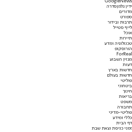
G
o
o
g
l
e
News
ידין גלמן
סדרה
מדורים
ספורט
תרבות ובידור
לייף סטייל
אוכל
תיירות
טכנולוגיה ומדע
הורוסקופ
ForReal
מגזין השבוע
דעות
חדשות בארץ
חדשות בעולם
פוליטי
ביטחוני
חינוך
בריאות
משפט
תחבורה
פוליטי-מדיני
כללי ומידע
דף הבית
זמני כניסת וצאת שבת