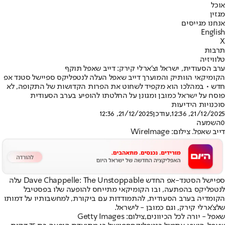
אוכל
מגזין
אנחנו מגייסים
English
X
תרבות
טלוויזיה
ערב הסעודית, ישראל וצ'ארלי קירק: דייב שאפל תוקף
הקומיקאי הוותיק והמוערך דייב שאפל העלה לנטפליקס ספיישל סטנד אפ
חדש • במהלכו הוא מקפיד לשחוט את הפרות הקדושות של התקופה, לא
פוסח על ישראל כמובן ומגונן על החלטתו להופיע בערב הסעודית
סוכנויות הידיעות
21/12/2025, 12:36
,עודכן
21/12/2025, 12:36
0
השמעה
דייב שאפל. צילום: WireImage
ספיישל הסטנד-אפ החדש Dave Chappelle: The Unstoppable עלה
לנטפליקס בהפתעה, ובו הקומיקאי מתייחס להופעה שלו בפסטיבל
הקומדיה ב
ערב הסעודית
, להתמודדות עם ביקורת, למחשבותיו על דמותו
של
צ’ארלי קירק
, וגם כמובן - ל
ישראל
.
שאפל - יורה לכל הכיוונים,צילום: Getty Images