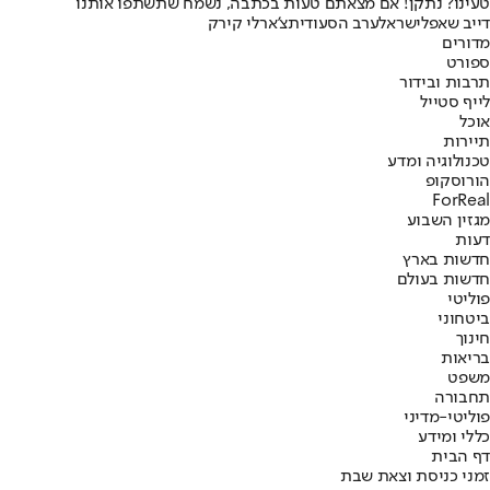
טעינו? נתקן! אם מצאתם טעות בכתבה, נשמח שתשתפו אותנו
דייב שאפל
ישראל
ערב הסעודית
צ'ארלי קירק
מדורים
ספורט
תרבות ובידור
לייף סטייל
אוכל
תיירות
טכנולוגיה ומדע
הורוסקופ
ForReal
מגזין השבוע
דעות
חדשות בארץ
חדשות בעולם
פוליטי
ביטחוני
חינוך
בריאות
משפט
תחבורה
פוליטי-מדיני
כללי ומידע
דף הבית
זמני כניסת וצאת שבת