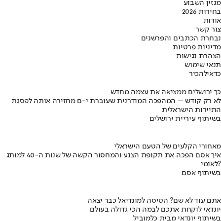
מגזין השבוע
בחירות 2026
אודות
צור קשר
נבחרת הכתבים והפרשנים
מדיניות פרטיות
הצהרת נגישות
תנאי שימוש
כדאי
להכיר
כך ירושלים ממציאה את עצמה מחדש
לא רק קודש – המהפכה המודרנית שעוברת י-ם מחזירה אותה לפסגת
התיירות הישראלית
בשיתוף עיריית ירושלים
מאחורי הקלעים של הטעם הישראלי
איך אסם הפכה את תקופת הצנע והמחסור הקשה של שנות ה-40 למותג
לאומי?
בשיתוף אסם
אתם עוד לא שם? הטיסה למונדיאל כבר יצאה
יונדאי לוקחת אתכם לבמה הכי גדולה בעולם
בשיתוף יונדאי מבית כלמוביל