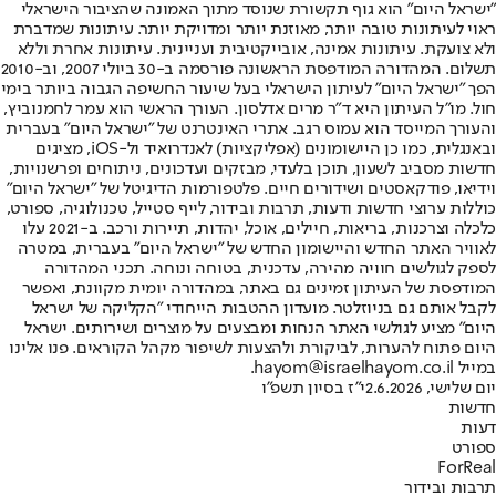
"ישראל היום" הוא גוף תקשורת שנוסד מתוך האמונה שהציבור הישראלי
ראוי לעיתונות טובה יותר, מאוזנת יותר ומדויקת יותר. עיתונות שמדברת
ולא צועקת. עיתונות אמינה, אובייקטיבית ועניינית. עיתונות אחרת וללא
תשלום. המהדורה המודפסת הראשונה פורסמה ב-30 ביולי 2007, וב-2010
הפך "ישראל היום" לעיתון הישראלי בעל שיעור החשיפה הגבוה ביותר בימי
חול. מו"ל העיתון היא ד"ר מרים אדלסון. העורך הראשי הוא עמר לחמנוביץ,
והעורך המייסד הוא עמוס רגב. אתרי האינטרנט של "ישראל היום" בעברית
ובאנגלית, כמו כן היישומונים (אפליקציות) לאנדרואיד ול-iOS, מציגים
חדשות מסביב לשעון, תוכן בלעדי, מבזקים ועדכונים, ניתוחים ופרשנויות,
וידיאו, פודקאסטים ושידורים חיים. פלטפורמות הדיגיטל של "ישראל היום"
כוללות ערוצי חדשות ודעות, תרבות ובידור, לייף סטייל, טכנולוגיה, ספורט,
כלכלה וצרכנות, בריאות, חיילים, אוכל, יהדות, תיירות ורכב. ב-2021 עלו
לאוויר האתר החדש והיישומון החדש של "ישראל היום" בעברית, במטרה
לספק לגולשים חוויה מהירה, עדכנית, בטוחה ונוחה. תכני המהדורה
המודפסת של העיתון זמינים גם באתר, במהדורה יומית מקוונת, ואפשר
לקבל אותם גם בניוזלטר. מועדון ההטבות הייחודי "הקליקה של ישראל
היום" מציע לגולשי האתר הנחות ומבצעים על מוצרים ושירותים. ישראל
היום פתוח להערות, לביקורת ולהצעות לשיפור מקהל הקוראים. פנו אלינו
במייל hayom@israelhayom.co.il.
יום שלישי, 2.6.2026
י"ז בסיון תשפ"ו
חדשות
דעות
ספורט
ForReal
תרבות ובידור