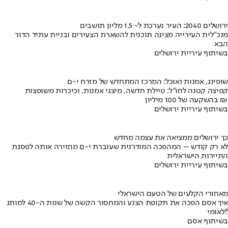
ירושלים 2040: העיר נערכת ל- 1.5 מליון תושבים
מנכ"לית העירייה מציגה תוכנית להשארת הצעירים ובניית עתיד הדור
הבא
בשיתוף עיריית ירושלים
שופינג, אמנות ואוכל: המרכז המתחדש של מזרח י-ם
קפיצה קטנה לחו"ל: טיילת חדשה, מיצגי אמנות, וכיכרות משופצות
בהשקעה של 100 מיליון ₪
בשיתוף עיריית ירושלים
כך ירושלים ממציאה את עצמה מחדש
לא רק קודש – המהפכה המודרנית שעוברת י-ם מחזירה אותה לפסגת
התיירות הישראלית
בשיתוף עיריית ירושלים
מאחורי הקלעים של הטעם הישראלי
איך אסם הפכה את תקופת הצנע והמחסור הקשה של שנות ה-40 למותג
לאומי?
בשיתוף אסם