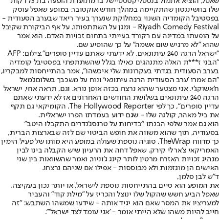
שאפל, הוציא אתמול ב
נטפליקס
ספיישל בו מתועדת הופעה בת 75 דקות
שלו בוושינגטון שהתקיימה במהלך חודש אוקטובר. במופע שאפל עוסק
בפסטיבל הקומדיה השנוי במחלוקת שנערך בעיר ריאד שבערב הסעודית -
Riyadh Comedy Festival - ומגן על השתתפותו, על אף הביקורת שקיבל
על הופעתו במדינה עם רקורד בעייתי בתחום זכויות האדם. הוא אמר
שהוא "לא מרגיש שום אשמה" על כך שהופיע שם.
"ישראל הרגה 240 עיתונאים, לא ידעתי שאתם עדיין סופרים",צילום: AFP
"הבני ז***ת האלה מתנהגים כאילו בגלל שהשתתפתי בפסטיבל קומדיה
בערב הסעודית בגדתי בעקרונות שלי איכשהו", אמר בהתייחסות למבקריו,
"הם אמרו 'ערב הסעודית הרגה עיתונאי' ונוח על משכבך בשלום
ג'מאל
ח'אשוקג'י
. אני מצטער שהוא נרצח בכזה אופן נורא. וגם, תראה אחי, ישראל
הרגה 240 עיתונאים בשלושת החודשים האחרונים אז לא ידעתי שאתם
עדיין סופרים", כך לפי The Hollywood Reporter. הקומיקאי גם תקף
את ביל מאהר, קולגה שלו - שגם ידוע בעמדתו הפרו ישראלית.
הוא גם אמר שלפי הבנתו “בדיחות על טרנסג’נדרים התקבלו היטב”
בסעודיה, תוך שהוא משווה את חופש הביטוי שם לזה שבארצות הברית,
כך מדווח TheWrap. סוגיה נוספת שעולה במופע היא מותו של פעיל הימין
האמריקאי צ’ארלי קירק. שאפל דחה את הרעיון שיש הקבלה בינו לבין
מנהיג זכויות האזרח מרטין לותר קינג ג’וניור, ואמר שהשוואות בין שני
האישים הן מוגזמות ולא מבוססות - אפילו אם שניהם נרצחו.
ד"ש לבן סלמן,
את המופע הוא סיים בהתייחסות נוספת לישראל, או יותר נכון בעקיצה.
שאפל הביע חשש שהקול שלו ינוצל והכריז על "מילת קוד" והעביר
למעריציו את המסר שאם הוא יגיד אותה - שידעו שמשהו השתבש: "זה
חייב להיות משהו שלא הייתי אומר - 'אני עומד לצד ישראל'".