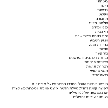
ביטחוני
חינוך
בריאות
משפט
תחבורה
פוליטי-מדיני
כללי ומידע
דף הבית
זמני כניסת וצאת שבת
מגזין השבוע
בחירות 2026
אודות
צור קשר
נבחרת הכתבים והפרשנים
מדיניות פרטיות
הצהרת נגישות
תנאי שימוש
כדאי
להכיר
שופינג, אמנות ואוכל: המרכז המתחדש של מזרח י-ם
קפיצה קטנה לחו"ל: טיילת חדשה, מיצגי אמנות, וכיכרות משופצות
בהשקעה של 100 מיליון ₪
בשיתוף עיריית ירושלים