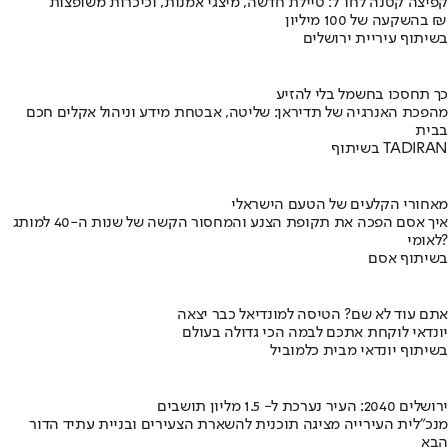
קפיצה קטנה לחו"ל: טיילת חדשה, מיצגי אמנות, וכיכרות משופצות
בהשקעה של 100 מיליון ₪
בשיתוף עיריית ירושלים
כך תחסכו בחשמל בלי להזיע
מהפכת האנרגיה של תדיראן: שליטה, אבטחת מידע וניהול אקלים חכם
בבית
בשיתוף TADIRAN
מאחורי הקלעים של הטעם הישראלי
איך אסם הפכה את תקופת הצנע והמחסור הקשה של שנות ה-40 למותג
לאומי?
בשיתוף אסם
אתם עוד לא שם? הטיסה למונדיאל כבר יצאה
יונדאי לוקחת אתכם לבמה הכי גדולה בעולם
בשיתוף יונדאי מבית כלמוביל
ירושלים 2040: העיר נערכת ל- 1.5 מליון תושבים
מנכ"לית העירייה מציגה תוכנית להשארת הצעירים ובניית עתיד הדור
הבא