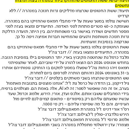
תיעודים של ששת החטופים שהוחזקו ביחד במנהרה בעזה ונרצחו
נחשפים
תיעוד: ששת החטופים שנרצחו מדליקים נרות חנוכה במנהרה // ללא
קרדיט
השישה צולמו במשך שעות על ידי מחבלי חמאס שהחזיקו בהם במנהרה,
שעומקה כ-40 מטרים מתחת לפני האדמה. התיעודים נמצאו בעזה לפני
מספר חודשים ושודרו באישור בני משפחותיהם. בין היתר, תועדה הדלקת
נרות חנוכה משותפת ורגעים שהמחישו חברות אמיצה ויפה כל כך,
שנרקמה בנסיבות זוועתיות.
ששת החטופים צולמו במשך שעות על ידי מחבלי חמאס שהחזיקו בהם
במנהרה, התיעודים נמצאו בעזה // דובר צה"ל
מלבד כרמל גת שנחטפה מקיבוץ בארי, יתר החטופים בילו במסיבת הנובה.
בחודש אוגוסט 2024 הם הוצאו להורג על ידי שוביהם, לאחר שתצפיתני
חמאס זיהו כוחות צה"ל שפעלו במסוך למקום בו הוחזקו. גופותיהם אותרו
ב-31 באוגוסט 2024 וזהותם הותרה לפרסום ביום למחרת.
שש החטופים שנרצחו בשבי משחקים בקלפים // דובר צה"ל
גיל דיקמן, בן הדודה של כרמל גת ז"ל: "אנחנו מוצפים בתגובות מאתמול
בערב, אז זה מה שאפשר לספר: זה לא AI, אלה באמת הם. מצולמים ברפיח,
בידי המחבלים ששבו אותם. אלכס ועדן, אורי, הירש, אלמוג וכרמל, שעד
עכשיו שמעתם עליהם רק בסיפורים - פתאום קמים לכם לחיים מול
העיניים. והם כל מה שסיפרו עליהם - רק פי 1000.
רס"ר אורי דנינו ז"ל במנהרת חמאס,צילום: דובר צה"ל
הירש גולדברג-פולין ז"ל,צילום: דובר צה"ל
אלמוג סרוסי ז"ל במנהרת חמאס,צילום: דובר צה"ל
מצמרר: עדן ירושלמי מתפללת במנהרה בשבי חמאס,צילום: דובר צה"ל