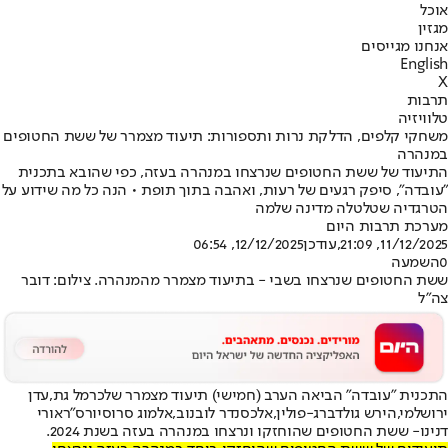
אוכל
מגזין
אנחנו מגייסים
English
X
תרבות
טלוויזיה
משחקי קלפים, הדלקת נרות ותספורות: תיעוד מצמרר של ששת החטופים
במנהרה
התיעוד של ששת החטופים שנרצחו במנהרה בעזה, כפי שהובא בתכנית
"עובדה", סיפק רגעים של רעות, ואהבה בתוך תופת • הנה כל מה שידוע על
הטרגדיה שטלטלה מדינה שלמה
מערכת תרבות היום
11/12/2025, 21:09
,עודכן
12/12/2025, 06:54
0
השמעה
ששת החטופים שנרצחו בשבי - בתיעוד מצמרר מהמנהרה. צילום: דובר
צה"ל
התכנית "עובדה" הביאה הערב (חמישי) תיעוד מצמרר של
כרמל גת
,
עדן
ירושלמי
,
הירש גולדברג-פולין
,
אלכסנדר לובנוב
,
אלמוג סרוסי
ורס"ר
אורי
דנינו
- ששת החטופים שהוחזקו ונרצחו במנהרה בעזה בשנת 2024.