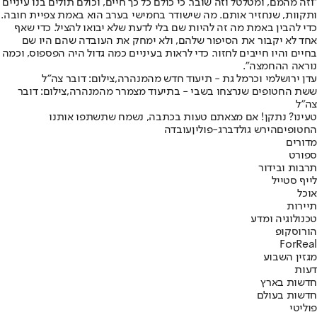
"וזה מהמם, ומטלטל וזה שובר. כי כולם כל כך חיים, וכולם תולים בנו עיניים
ותקוות, שנחזיר אותם. מה שישודר בחמישי בערב הוא באמת צפיית חובה.
כדי להבין באמת מה זה להיות שם בלי לדעת שלא יבואו להציל. כדי שאף
אחד לא יקבור את הסיפור שלהם, ולא ימחק את העובדה שהם היו שם
בחיים והיו חייבים לחזור. כדי לראות בעיניים כמה גדול היה הפספוס, וכמה
נוראה ההחמצה".
עדן ירושלמי וכרמל גת - תיעוד חדש מהמנהרה,צילום: דובר צה"ל
ששת החטופים שנרצחו בשבי - בתיעוד מצמרר מהמנהרה,צילום: דובר
צה"ל
טעינו? נתקן! אם מצאתם טעות בכתבה, נשמח שתשתפו אותנו
החטופים
הירש גולדברג-פולין
עובדה
מדורים
ספורט
תרבות ובידור
לייף סטייל
אוכל
תיירות
טכנולוגיה ומדע
הורוסקופ
ForReal
מגזין השבוע
דעות
חדשות בארץ
חדשות בעולם
פוליטי