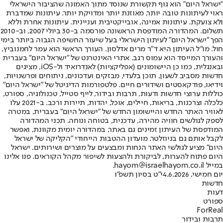
"ישראל היום" הוא גוף תקשורת שנוסד מתוך האמונה שהציבור הישראלי
ראוי לעיתונות טובה יותר, מאוזנת יותר ומדויקת יותר. עיתונות שמדברת
ולא צועקת. עיתונות אמינה, אובייקטיבית ועניינית. עיתונות אחרת וללא
תשלום. המהדורה המודפסת הראשונה פורסמה ב-30 ביולי 2007, וב-2010
הפך "ישראל היום" לעיתון הישראלי בעל שיעור החשיפה הגבוה ביותר בימי
חול. מו"ל העיתון היא ד"ר מרים אדלסון. העורך הראשי הוא עמר לחמנוביץ,
והעורך המייסד הוא עמוס רגב. אתרי האינטרנט של "ישראל היום" בעברית
ובאנגלית, כמו כן היישומונים (אפליקציות) לאנדרואיד ול-iOS, מציגים
חדשות מסביב לשעון, תוכן בלעדי, מבזקים ועדכונים, ניתוחים ופרשנויות,
וידיאו, פודקאסטים ושידורים חיים. פלטפורמות הדיגיטל של "ישראל היום"
כוללות ערוצי חדשות ודעות, תרבות ובידור, לייף סטייל, טכנולוגיה, ספורט,
כלכלה וצרכנות, בריאות, חיילים, אוכל, יהדות, תיירות ורכב. ב-2021 עלו
לאוויר האתר החדש והיישומון החדש של "ישראל היום" בעברית, במטרה
לספק לגולשים חוויה מהירה, עדכנית, בטוחה ונוחה. תכני המהדורה
המודפסת של העיתון זמינים גם באתר, במהדורה יומית מקוונת, ואפשר
לקבל אותם גם בניוזלטר. מועדון ההטבות הייחודי "הקליקה של ישראל
היום" מציע לגולשי האתר הנחות ומבצעים על מוצרים ושירותים. ישראל
היום פתוח להערות, לביקורת ולהצעות לשיפור מקהל הקוראים. פנו אלינו
במייל hayom@israelhayom.co.il.
יום חמישי, 4.6.2026
י"ט בסיון תשפ"ו
חדשות
דעות
ספורט
ForReal
תרבות ובידור