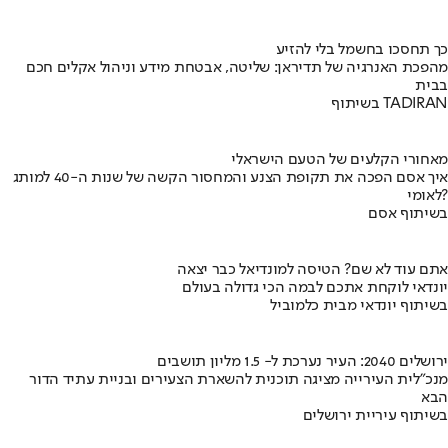
כך תחסכו בחשמל בלי להזיע
מהפכת האנרגיה של תדיראן: שליטה, אבטחת מידע וניהול אקלים חכם
בבית
בשיתוף TADIRAN
מאחורי הקלעים של הטעם הישראלי
איך אסם הפכה את תקופת הצנע והמחסור הקשה של שנות ה-40 למותג
לאומי?
בשיתוף אסם
אתם עוד לא שם? הטיסה למונדיאל כבר יצאה
יונדאי לוקחת אתכם לבמה הכי גדולה בעולם
בשיתוף יונדאי מבית כלמוביל
ירושלים 2040: העיר נערכת ל- 1.5 מליון תושבים
מנכ"לית העירייה מציגה תוכנית להשארת הצעירים ובניית עתיד הדור
הבא
בשיתוף עיריית ירושלים