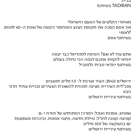
בבית
בשיתוף TADIRAN
מאחורי הקלעים של הטעם הישראלי
איך אסם הפכה את תקופת הצנע והמחסור הקשה של שנות ה-40 למותג
לאומי?
בשיתוף אסם
אתם עוד לא שם? הטיסה למונדיאל כבר יצאה
יונדאי לוקחת אתכם לבמה הכי גדולה בעולם
בשיתוף יונדאי מבית כלמוביל
ירושלים 2040: העיר נערכת ל- 1.5 מליון תושבים
מנכ"לית העירייה מציגה תוכנית להשארת הצעירים ובניית עתיד הדור
הבא
בשיתוף עיריית ירושלים
שופינג, אמנות ואוכל: המרכז המתחדש של מזרח י-ם
קפיצה קטנה לחו"ל: טיילת חדשה, מיצגי אמנות, וכיכרות משופצות
בהשקעה של 100 מיליון ₪
בשיתוף עיריית ירושלים