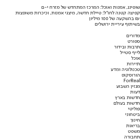
שופינג, אמנות ואוכל: המרכז המתחדש של מזרח י-ם
קפיצה קטנה לחו"ל: טיילת חדשה, מיצגי אמנות, וכיכרות משופצות
בהשקעה של 100 מיליון ₪
בשיתוף עיריית ירושלים
מדורים
ספורט
תרבות ובידור
לייף סטייל
אוכל
תיירות
טכנולוגיה ומדע
הורוסקופ
ForReal
מגזין השבוע
דעות
חדשות בארץ
חדשות בעולם
פוליטי
ביטחוני
חינוך
בריאות
משפט
תחבורה