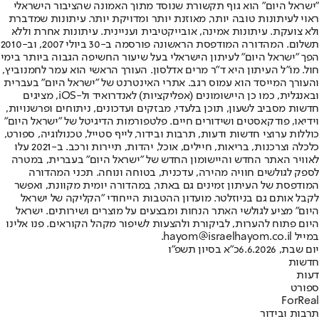
"ישראל היום" הוא גוף תקשורת שנוסד מתוך האמונה שהציבור הישראלי
ראוי לעיתונות טובה יותר, מאוזנת יותר ומדויקת יותר. עיתונות שמדברת
ולא צועקת. עיתונות אמינה, אובייקטיבית ועניינית. עיתונות אחרת וללא
תשלום. המהדורה המודפסת הראשונה פורסמה ב-30 ביולי 2007, וב-2010
הפך "ישראל היום" לעיתון הישראלי בעל שיעור החשיפה הגבוה ביותר בימי
חול. מו"ל העיתון היא ד"ר מרים אדלסון. העורך הראשי הוא עמר לחמנוביץ,
והעורך המייסד הוא עמוס רגב. אתרי האינטרנט של "ישראל היום" בעברית
ובאנגלית, כמו כן היישומונים (אפליקציות) לאנדרואיד ול-iOS, מציגים
חדשות מסביב לשעון, תוכן בלעדי, מבזקים ועדכונים, ניתוחים ופרשנויות,
וידיאו, פודקאסטים ושידורים חיים. פלטפורמות הדיגיטל של "ישראל היום"
כוללות ערוצי חדשות ודעות, תרבות ובידור, לייף סטייל, טכנולוגיה, ספורט,
כלכלה וצרכנות, בריאות, חיילים, אוכל, יהדות, תיירות ורכב. ב-2021 עלו
לאוויר האתר החדש והיישומון החדש של "ישראל היום" בעברית, במטרה
לספק לגולשים חוויה מהירה, עדכנית, בטוחה ונוחה. תכני המהדורה
המודפסת של העיתון זמינים גם באתר, במהדורה יומית מקוונת, ואפשר
לקבל אותם גם בניוזלטר. מועדון ההטבות הייחודי "הקליקה של ישראל
היום" מציע לגולשי האתר הנחות ומבצעים על מוצרים ושירותים. ישראל
היום פתוח להערות, לביקורת ולהצעות לשיפור מקהל הקוראים. פנו אלינו
במייל hayom@israelhayom.co.il.
יום שבת, 6.6.2026
כ"א בסיון תשפ"ו
חדשות
דעות
ספורט
ForReal
תרבות ובידור