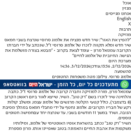
אוכל
מגזין
אנחנו מגייסים
English
X
תרבות
מוזיקה
"להפיץ את האור": שיר חדש מנציח את אלמוג סרוסי שנרצח בשבי חמאס
שיר חדש ומלא תקווה לזכרו של אלמוג סרוסי ז"ל, שנכתב על ידי חברתו
הקרובה עמנואל מרון - עומד לצאת בקרוב • "מבטא בצורה מושלמת את
הגישה החיובית של אלמוג לחיים"
מערכת היום
2/12/2024, 13:36
,עודכן
3/12/2024, 14:36
0
השמעה
אלמוג סרוסי. צילום: מטה משפחות החטופים
עמנואל מרון, מורה למוזיקה וחברה קרובה של אלמוג סרוסי ז"ל, כתבה
והלחינה שיר לזכרו בשם "רק טוב". השיר, שייצא לאור ביום ראשון הקרוב
(8 בדצמבר), כולל קטעי הקלטה מרגשים של אלמוג עצמו, ומשלב קולות
רקע של חבריו הקרובים. אלמוג נחטף על ידי מחבלי חמאס במהלך מסיבת
הנובה, ושרד במשך 11 חודשים בשבי, עד שנרצח יחד עם
חמישה חטופים
נוספים
.
השיר "רק טוב" נכתב בהשראת אופיו האופטימי של אלמוג, ומילותיו
משקפות את אהבת החיים והאמונה בטוב שאפיינו אותו. מרון מספרת