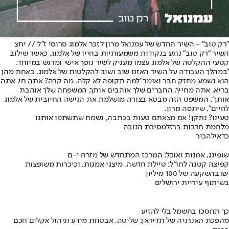
"רק טוב" - השיר החדש של עמנואל מרון לזכר אלמוג סרוסי ז"ל // יחצ
השיר "רק טוב" נוגע בנקודות משמעותיות בחייו של אלמוג, כאשר שילוב
קטעי ההקלטה של אלמוג עצמו מעניק לשיר נופך אישי ומרגש במיוחד.
"במהלך העבודה על השיר האזנו שוב ושוב להקלטות של אלמוג. באחת מהן
הוא נשמע מחזק חבר ואומר 'למה תקופה לא קלה, מה קרה? אתה חי, אתה
בריא, אתה מחייך, החברים שלך אוהבים אותך, המשפחה שלך אוהבת
אותך'. המשפט הזה מבטא בצורה מושלמת את הגישה החיובית של אלמוג
לחיים", שיתפה מרון.
טעינו? נתקן! אם מצאתם טעות בכתבה, נשמח שתשתפו אותנו
מלחמת חרבות ברזל
מסיבת הנובה
כדאי
להכיר
שופינג, אמנות ואוכל: המרכז המתחדש של מזרח י-ם
קפיצה קטנה לחו"ל: טיילת חדשה, מיצגי אמנות, וכיכרות משופצות
בהשקעה של 100 מיליון ₪
בשיתוף עיריית ירושלים
כך תחסכו בחשמל בלי להזיע
מהפכת האנרגיה של תדיראן: שליטה, אבטחת מידע וניהול אקלים חכם