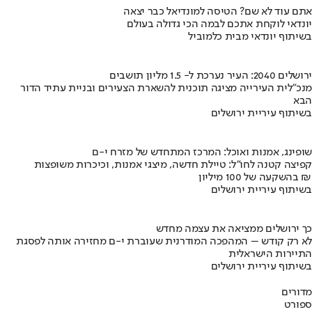
אתם עוד לא שם? הטיסה למונדיאל כבר יצאה
יונדאי לוקחת אתכם לבמה הכי גדולה בעולם
בשיתוף יונדאי מבית כלמוביל
ירושלים 2040: העיר נערכת ל- 1.5 מליון תושבים
מנכ"לית העירייה מציגה תוכנית להשארת הצעירים ובניית עתיד הדור
הבא
בשיתוף עיריית ירושלים
שופינג, אמנות ואוכל: המרכז המתחדש של מזרח י-ם
קפיצה קטנה לחו"ל: טיילת חדשה, מיצגי אמנות, וכיכרות משופצות
בהשקעה של 100 מיליון ₪
בשיתוף עיריית ירושלים
כך ירושלים ממציאה את עצמה מחדש
לא רק קודש – המהפכה המודרנית שעוברת י-ם מחזירה אותה לפסגת
התיירות הישראלית
בשיתוף עיריית ירושלים
מדורים
ספורט