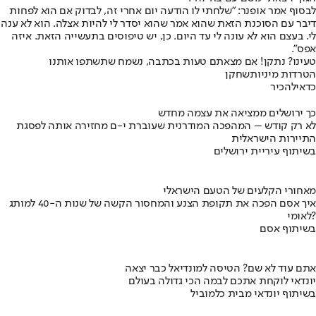
לבסוף אמר אופנר: "שלחתי לו הודעה יום אחרי זה, לבדוק אם הוא לפחות
דיבר עם הסוכנת הזאת שהוא אמר שהוא יסדר לי להיות אצלה. הוא לא ענה
לי. בעצם הוא לא עונה לי עד היום. כן, יש טיפוסים בתעשייה הזאת. איזה
אפס".
טעינו? נתקן! אם מצאתם טעות בכתבה, נשמח שתשתפו אותנו
הטרדות מיניות
שחקן
כדאי
להכיר
כך ירושלים ממציאה את עצמה מחדש
לא רק קודש – המהפכה המודרנית שעוברת י-ם מחזירה אותה לפסגת
התיירות הישראלית
בשיתוף עיריית ירושלים
מאחורי הקלעים של הטעם הישראלי
איך אסם הפכה את תקופת הצנע והמחסור הקשה של שנות ה-40 למותג
לאומי?
בשיתוף אסם
אתם עוד לא שם? הטיסה למונדיאל כבר יצאה
יונדאי לוקחת אתכם לבמה הכי גדולה בעולם
בשיתוף יונדאי מבית כלמוביל