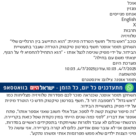
אוכל
מגזין
אנחנו מגייסים
English
X
תרבות
טלוויזיה
כוכב "ראש גדול" חושף הטרדה מינית: "הוא התיישב בין הרגליים שלי"
השחקן תומר אופנר חשף בסרטון טיקטוק הטרדה שעבר בתעשיית
הבידור, על ידי מפיק שניסה לנצל אותו • "הוא התחיל להחמיא לי על הגוף,
יצאתי משם עם בחילה"
מערכת היום
4/7/2025, 10:03
,עודכן
4/7/2025, 10:03
0
השמעה
תומר אופנר. צילום: אינסטגרם
השחקן תומר אופנר, שכנראה מוכר לכם מסדרות טלוויזיה מצליחות כמו
"ראש גדול" ו"חסמבה דור 3", חשף בסרטון טיקטוק חדש כי הוטרד מינית
על ידי מפיק בתעשיית הבידור.
"זה סיפור שקצת קשה לי לספר, אבל אולי חשוב שאני אספר אותו", פתח
אופנר את דבריו. "לפני כמה שנים הייתי במין נקודת שפל כזאת בקריירה.
הרגשתי שכלום לא עובד ולמרות ששיחקתי בתפקידים ראשיים בסדרות,
פתאום אני לא עובר שום אודישן, כלום לא קורה בקריירה. אני עושה כל
מיני הצגות ילדים שלא ממש מפרנסות אותי ומשהו נתקע".