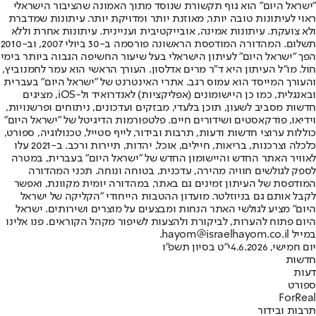
"ישראל היום" הוא גוף תקשורת שנוסד מתוך האמונה שהציבור הישראלי
ראוי לעיתונות טובה יותר, מאוזנת יותר ומדויקת יותר. עיתונות שמדברת
ולא צועקת. עיתונות אמינה, אובייקטיבית ועניינית. עיתונות אחרת וללא
תשלום. המהדורה המודפסת הראשונה פורסמה ב-30 ביולי 2007, וב-2010
הפך "ישראל היום" לעיתון הישראלי בעל שיעור החשיפה הגבוה ביותר בימי
חול. מו"ל העיתון היא ד"ר מרים אדלסון. העורך הראשי הוא עמר לחמנוביץ,
והעורך המייסד הוא עמוס רגב. אתרי האינטרנט של "ישראל היום" בעברית
ובאנגלית, כמו כן היישומונים (אפליקציות) לאנדרואיד ול-iOS, מציגים
חדשות מסביב לשעון, תוכן בלעדי, מבזקים ועדכונים, ניתוחים ופרשנויות,
וידיאו, פודקאסטים ושידורים חיים. פלטפורמות הדיגיטל של "ישראל היום"
כוללות ערוצי חדשות ודעות, תרבות ובידור, לייף סטייל, טכנולוגיה, ספורט,
כלכלה וצרכנות, בריאות, חיילים, אוכל, יהדות, תיירות ורכב. ב-2021 עלו
לאוויר האתר החדש והיישומון החדש של "ישראל היום" בעברית, במטרה
לספק לגולשים חוויה מהירה, עדכנית, בטוחה ונוחה. תכני המהדורה
המודפסת של העיתון זמינים גם באתר, במהדורה יומית מקוונת, ואפשר
לקבל אותם גם בניוזלטר. מועדון ההטבות הייחודי "הקליקה של ישראל
היום" מציע לגולשי האתר הנחות ומבצעים על מוצרים ושירותים. ישראל
היום פתוח להערות, לביקורת ולהצעות לשיפור מקהל הקוראים. פנו אלינו
במייל hayom@israelhayom.co.il.
יום חמישי, 4.6.2026
י"ט בסיון תשפ"ו
חדשות
דעות
ספורט
ForReal
תרבות ובידור