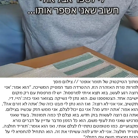
מתוך הטיקטוק של תומר אופנר // צילום מסך
למרות נורת האזהרה הזו, ההטרדה מצד המפיק המשיכה. "הוא אמר: 'אני
רוצה רגע לעשן, בוא תצא איתי למרפסת'. יש לו מרפסת עם רק מקום
ישיבה אחד. הצטופפנו שם. הוא נתן לי נשיקה בצוואר ואני כזה: 'היי, די,
תקשיב, אני אני לא רוצה'. ואז הוא נתן לי מבט כזה של: 'אתה לא זורם אה?',
הוא אמר: 'אתה יודע מה? אני גם יכול לצלם, אני ממש חזק עכשיו בצילום.
אתה גם רוצה לעשות בוק חדש, בוא נצלם לך כמה תמונות'. בעוד שאני
מרגיש שאני מת לעוף משם, הוא כל הזמן מדבר עדיין על דברים נורא
מקצועיים. כמו מטומטם נתתי לו לצלם אותי, ואז הוא אומר: 'תוריד חולצה,
תוריד חולצה'. אני לא יודע למה עשיתי את זה. הוא התחיל להחמיא לי על
הגוף ויצאתי משם עם בחילה".