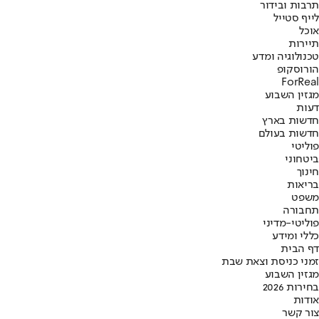
תרבות ובידור
לייף סטייל
אוכל
תיירות
טכנולוגיה ומדע
הורוסקופ
ForReal
מגזין השבוע
דעות
חדשות בארץ
חדשות בעולם
פוליטי
ביטחוני
חינוך
בריאות
משפט
תחבורה
פוליטי-מדיני
כללי ומידע
דף הבית
זמני כניסת וצאת שבת
מגזין השבוע
בחירות 2026
אודות
צור קשר