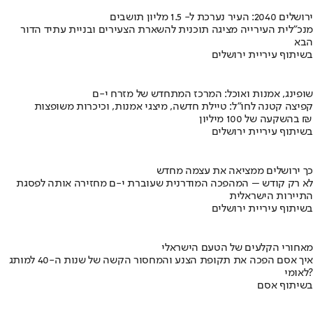
ירושלים 2040: העיר נערכת ל- 1.5 מליון תושבים
מנכ"לית העירייה מציגה תוכנית להשארת הצעירים ובניית עתיד הדור
הבא
בשיתוף עיריית ירושלים
שופינג, אמנות ואוכל: המרכז המתחדש של מזרח י-ם
קפיצה קטנה לחו"ל: טיילת חדשה, מיצגי אמנות, וכיכרות משופצות
בהשקעה של 100 מיליון ₪
בשיתוף עיריית ירושלים
כך ירושלים ממציאה את עצמה מחדש
לא רק קודש – המהפכה המודרנית שעוברת י-ם מחזירה אותה לפסגת
התיירות הישראלית
בשיתוף עיריית ירושלים
מאחורי הקלעים של הטעם הישראלי
איך אסם הפכה את תקופת הצנע והמחסור הקשה של שנות ה-40 למותג
לאומי?
בשיתוף אסם