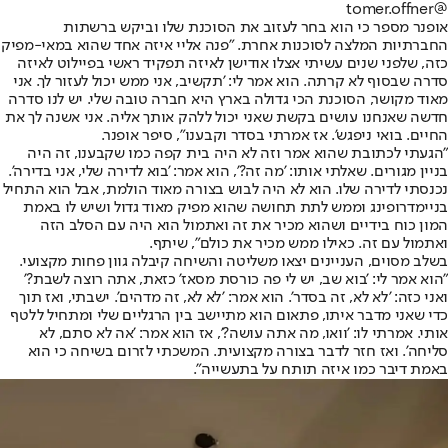
@tomer.offner
אופנר מספר כי הוא בחר לעזוב את הסוכנת שלו וביקש ברשתות
החברתיות המלצה לסוכנות אחרת. "פנה אליי איזה אחד שהוא במאי-מפיק
כזה, שלפני שנים עשיתי אצלו אודישן לאיזה תפקיד ראשי בפיילוט לאיזה
סדרה שבסוף לא קרתה. הוא אמר לי: 'תקשיב, אני ממש יכול לעזור לך. אני
מאוד מקושר, הסוכנת הכי גדולה בארץ היא חברה טובה שלי. יש לנו סדרה
חדשה שאנחנו עושים בקשת שאני יכול ללהק אותך אליה. אני אשנה לך את
החיים. בואי ניפגש'. אז אמרתי בסדר וקבענו", סיפר אופנר.
"הגעתי לכתובת שהוא אמר וזה לא היה בית קפה כמו שקבענו, זה היה
בניין מגורים. שאלתי אותו: 'מה זה?', הוא אמר: 'בוא לדירה שלי, אני בדירה'.
נכנסתי לדירה שלו. הוא לא היה לבוש בצורה מאוד הולמת, אבל הוא התחיל
בניימדרופינג וממש לתת תחושה שהוא מפיק מאוד גדול ושיש לו באמת
המון כוח בידיים ושהוא מכיר את זה ואתמול הוא היה עם הסלב הזה
ואתמול עם זה. כאילו ממש מכיר את כולם", שיתף.
בשלב מסוים, העניינים יצאו משליטה והשיחה קיבלה גוון פחות מקצועי.
"הוא אמר לי: 'בוא שב, יש לי פה כורסת מסאז' כזאת, אתה רוצה לשבת?'
ואני כזה: 'לא לא, זה בסדר'. הוא אמר: 'לא לא, זה מדהים'. ישבתי, ואז תוך
כדי שאני מדבר איתו, פתאום הוא מתיישב בין הרגליים שלי ומתחיל ללטף
אותי. אמרתי לו: 'וואו, מה אתה עושה?', אז הוא אמר: 'אה לא סתם, לא
סליחה'. ואז חזר לדבר בצורה מקצועית. המשכתי לזרום בשיחה כי הוא
באמת דיבר כמו איזה תותח על בתעשייה".