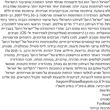
"ישראל היום" הוא גוף תקשורת שנוסד מתוך האמונה שהציבור הישראלי
ראוי לעיתונות טובה יותר, מאוזנת יותר ומדויקת יותר. עיתונות שמדברת
ולא צועקת. עיתונות אמינה, אובייקטיבית ועניינית. עיתונות אחרת וללא
תשלום. המהדורה המודפסת הראשונה פורסמה ב-30 ביולי 2007, וב-2010
הפך "ישראל היום" לעיתון הישראלי בעל שיעור החשיפה הגבוה ביותר בימי
חול. מו"ל העיתון היא ד"ר מרים אדלסון. העורך הראשי הוא עמר לחמנוביץ,
והעורך המייסד הוא עמוס רגב. אתרי האינטרנט של "ישראל היום" בעברית
ובאנגלית, כמו כן היישומונים (אפליקציות) לאנדרואיד ול-iOS, מציגים
חדשות מסביב לשעון, תוכן בלעדי, מבזקים ועדכונים, ניתוחים ופרשנויות,
וידיאו, פודקאסטים ושידורים חיים. פלטפורמות הדיגיטל של "ישראל היום"
כוללות ערוצי חדשות ודעות, תרבות ובידור, לייף סטייל, טכנולוגיה, ספורט,
כלכלה וצרכנות, בריאות, חיילים, אוכל, יהדות, תיירות ורכב. ב-2021 עלו
לאוויר האתר החדש והיישומון החדש של "ישראל היום" בעברית, במטרה
לספק לגולשים חוויה מהירה, עדכנית, בטוחה ונוחה. תכני המהדורה
המודפסת של העיתון זמינים גם באתר, במהדורה יומית מקוונת, ואפשר
לקבל אותם גם בניוזלטר. מועדון ההטבות הייחודי "הקליקה של ישראל
היום" מציע לגולשי האתר הנחות ומבצעים על מוצרים ושירותים. ישראל
היום פתוח להערות, לביקורת ולהצעות לשיפור מקהל הקוראים. פנו אלינו
במייל hayom@israelhayom.co.il.
יום רביעי, 10.6.2026
כ"ה בסיון תשפ"ו
חדשות
דעות
ספורט
ForReal
תרבות ובידור