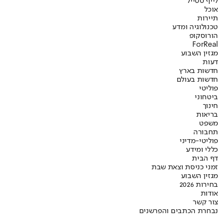
לייף סטייל
אוכל
תיירות
טכנולוגיה ומדע
הורוסקופ
ForReal
מגזין השבוע
דעות
חדשות בארץ
חדשות בעולם
פוליטי
ביטחוני
חינוך
בריאות
משפט
תחבורה
פוליטי-מדיני
כללי ומידע
דף הבית
זמני כניסת וצאת שבת
מגזין השבוע
בחירות 2026
אודות
צור קשר
נבחרת הכתבים והפרשנים