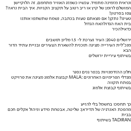
ונראית מזמינה מתמיד. עכשיו כשמזג האוויר מתחמם, זה הלוקיישן
המושלם לרומן של קיץ או ריב רטוב על תקציב הקניות. איך הבית נראה?
צפו בסרטון!
טעינו? נתקן! אם מצאתם טעות בכתבה, נשמח שתשתפו אותנו
בית האח הגדול
האח הגדול
כדאי
להכיר
ירושלים 2040: העיר נערכת ל- 1.5 מליון תושבים
מנכ"לית העירייה מציגה תוכנית להשארת הצעירים ובניית עתיד הדור
הבא
בשיתוף עיריית ירושלים
חלון ההזדמנויות בכפר גנים נסגר
קבוצת אלמוג מציגה את פרויקט MALA: מגדלי הפרימיום האחרונים
בפתח תקווה
בשיתוף קבוצת אלמוג
כך תחסכו בחשמל בלי להזיע
מהפכת האנרגיה של תדיראן: שליטה, אבטחת מידע וניהול אקלים חכם
בבית
בשיתוף TADIRAN