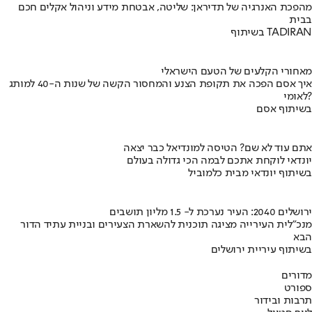
מהפכת האנרגיה של תדיראן: שליטה, אבטחת מידע וניהול אקלים חכם
בבית
בשיתוף TADIRAN
מאחורי הקלעים של הטעם הישראלי
איך אסם הפכה את תקופת הצנע והמחסור הקשה של שנות ה-40 למותג
לאומי?
בשיתוף אסם
אתם עוד לא שם? הטיסה למונדיאל כבר יצאה
יונדאי לוקחת אתכם לבמה הכי גדולה בעולם
בשיתוף יונדאי מבית כלמוביל
ירושלים 2040: העיר נערכת ל- 1.5 מליון תושבים
מנכ"לית העירייה מציגה תוכנית להשארת הצעירים ובניית עתיד הדור
הבא
בשיתוף עיריית ירושלים
מדורים
ספורט
תרבות ובידור