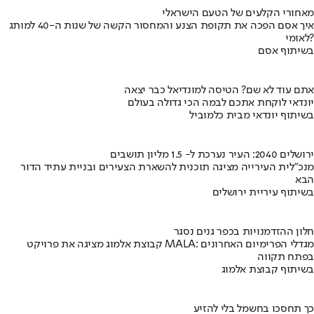
מאחורי הקלעים של הטעם הישראלי
איך אסם הפכה את תקופת הצנע והמחסור הקשה של שנות ה-40 למותג
לאומי?
בשיתוף אסם
אתם עוד לא שם? הטיסה למונדיאל כבר יצאה
יונדאי לוקחת אתכם לבמה הכי גדולה בעולם
בשיתוף יונדאי מבית כלמוביל
ירושלים 2040: העיר נערכת ל- 1.5 מליון תושבים
מנכ"לית העירייה מציגה תוכנית להשארת הצעירים ובניית עתיד הדור
הבא
בשיתוף עיריית ירושלים
חלון ההזדמנויות בכפר גנים נסגר
קבוצת אלמוג מציגה את פרויקט MALA: מגדלי הפרימיום האחרונים
בפתח תקווה
בשיתוף קבוצת אלמוג
כך תחסכו בחשמל בלי להזיע