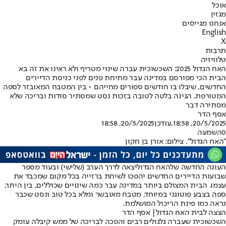
אוכל
מגזין
אנחנו מגייסים
English
X
תרבות
טלוויזיה
האח הגדול 2025: השכשוכית עברה שינוי מטריף ולא ראינו את זה בא
הבית הכי מפורסם במדינה עבר מתיחת פנים לפני כניסת הדיירים
החדשים, שיבלו בו חודשים ספורים מחייהם • בין המטבח המאובזר לספה
המטורפת, הגינה בלטה לטובה בזכות נסט שמסתיר סודות ובריכה שלא
מסתירה דבר
אסף הדר
20/5/2025, 18:58
,עודכן
20/5/2025, 18:58
0
השמעה
"האח הגדול". צילום: אורן בן חקון
העונה החדשה של
האח הגדול
יצאה לדרך הערב (שלישי) ובעוד מספר
שבועות הדיירים החדשים יהפכו לשיחת ברזייה בכל מקום שמכבד את
עצמו. הבית המצולם ביותר במדינה עבר כמה שינויים שכוללים, בין היתר,
ספה בצבע פוטוגני במיוחד, מטבח מאובשר ומלא בכל טוב ונסט שכבר
נראה כמו פינת הריכול המושלמת.
הצצה לבית האח הגדול| אסף הדר
השכשוכית שעברה גלגולים רבים והפכה לבריכה של ממש קיבלה עומק