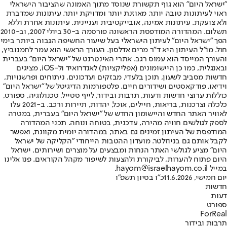
"ישראל היום" הוא גוף תקשורת שנוסד מתוך האמונה שהציבור הישראלי
ראוי לעיתונות טובה יותר, מאוזנת יותר ומדויקת יותר. עיתונות שמדברת
ולא צועקת. עיתונות אמינה, אובייקטיבית ועניינית. עיתונות אחרת וללא
תשלום. המהדורה המודפסת הראשונה פורסמה ב-30 ביולי 2007, וב-2010
הפך "ישראל היום" לעיתון הישראלי בעל שיעור החשיפה הגבוה ביותר בימי
חול. מו"ל העיתון היא ד"ר מרים אדלסון. העורך הראשי הוא עמר לחמנוביץ,
והעורך המייסד הוא עמוס רגב. אתרי האינטרנט של "ישראל היום" בעברית
ובאנגלית, כמו כן היישומונים (אפליקציות) לאנדרואיד ול-iOS, מציגים
חדשות מסביב לשעון, תוכן בלעדי, מבזקים ועדכונים, ניתוחים ופרשנויות,
וידיאו, פודקאסטים ושידורים חיים. פלטפורמות הדיגיטל של "ישראל היום"
כוללות ערוצי חדשות ודעות, תרבות ובידור, לייף סטייל, טכנולוגיה, ספורט,
כלכלה וצרכנות, בריאות, חיילים, אוכל, יהדות, תיירות ורכב. ב-2021 עלו
לאוויר האתר החדש והיישומון החדש של "ישראל היום" בעברית, במטרה
לספק לגולשים חוויה מהירה, עדכנית, בטוחה ונוחה. תכני המהדורה
המודפסת של העיתון זמינים גם באתר, במהדורה יומית מקוונת, ואפשר
לקבל אותם גם בניוזלטר. מועדון ההטבות הייחודי "הקליקה של ישראל
היום" מציע לגולשי האתר הנחות ומבצעים על מוצרים ושירותים. ישראל
היום פתוח להערות, לביקורת ולהצעות לשיפור מקהל הקוראים. פנו אלינו
במייל hayom@israelhayom.co.il.
יום חמישי, 11.6.2026
כ"ו בסיון תשפ"ו
חדשות
דעות
ספורט
ForReal
תרבות ובידור