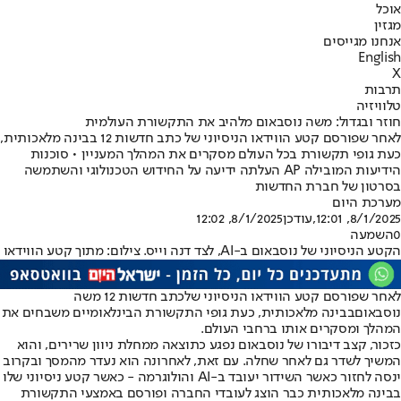
אוכל
מגזין
אנחנו מגייסים
English
X
תרבות
טלוויזיה
חוזר ובגדול: משה נוסבאום מלהיב את התקשורת העולמית
לאחר שפורסם קטע הווידאו הניסיוני של כתב חדשות 12 בבינה מלאכותית,
כעת גופי תקשורת בכל העולם מסקרים את המהלך המעניין • סוכנות
הידיעות המובילה AP העלתה ידיעה על החידוש הטכנולוגי והשתמשה
בסרטון של חברת החדשות
מערכת היום
8/1/2025, 12:01
,עודכן
8/1/2025, 12:02
0
השמעה
הקטע הניסיוני של נוסבאום ב-AI, לצד דנה וייס. צילום: מתוך קטע הווידאו
לאחר שפורסם קטע הווידאו הניסיוני של
כתב חדשות 12 משה
נוסבאום
בבינה מלאכותית, כעת גופי התקשורת הבינלאומיים משבחים את
המהלך ומסקרים אותו ברחבי העולם.
כזכור, קצב דיבורו של נוסבאום נפגע כתוצאה ממחלת ניוון שרירים, והוא
המשיך לשדר גם לאחר שחלה. עם זאת, לאחרונה הוא נעדר מהמסך ובקרוב
ינסה לחזור כאשר השידור יעובד ב-AI והולוגרמה - כאשר קטע ניסיוני שלו
בבינה מלאכותית כבר הוצג לעובדי החברה ופורסם באמצעי התקשורת