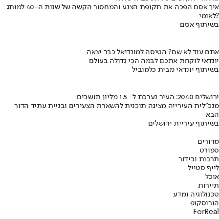
איך אסם הפכה את תקופת הצנע והמחסור הקשה של שנות ה-40 למותג
לאומי?
בשיתוף אסם
אתם עוד לא שם? הטיסה למונדיאל כבר יצאה
יונדאי לוקחת אתכם לבמה הכי גדולה בעולם
בשיתוף יונדאי מבית כלמוביל
ירושלים 2040: העיר נערכת ל- 1.5 מליון תושבים
מנכ"לית העירייה מציגה תוכנית להשארת הצעירים ובניית עתיד הדור
הבא
בשיתוף עיריית ירושלים
מדורים
ספורט
תרבות ובידור
לייף סטייל
אוכל
תיירות
טכנולוגיה ומדע
הורוסקופ
ForReal