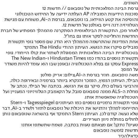
השונים.
גרסת הבינה המלאכותית של נוסבאום // חדשות 12
סוכנות הידיעות המובילה AP העלתה ידיעה על החידוש הטכנולוגי
והוסיפה את קטע הווידאו, בו נוסבאום, בגרסת ה-AI, משוחח עם מגישת
הטלוויזיה דנה וייס באולפן של חדשות 12.
לאחר מכן, התקשורת הבינלאומית הסתקרנה מהמהלך המפתיע של חברת
החדשות והחליטה לסקר אותו גם בחו"ל.
אחת המדינות שהתרשמה מהמהלך היא הודו, שם מספר גופי תקשורת
מובילים סיקרו את הנושא. העיתון ההודי The Hindu התמקד
בטכנולוגיית הבינה המלאכותית המסוגלת לשחזר את קולו הייחודי. גופי
תקשורת נוספים בהודו כמו Hindustan Times ו-The New Indian
Express עסקו גם בפלא הטכנולוגיה ובאופן שבו הוא עומד להיות משודר
על המסך.
משה נוסבאום. חוזר בגרסת ה-AI,צילום: אריק סולטן
הבילד, העיתון הנפוץ, הנמכר והנקרא ביותר בגרמניה ובאירופה כולה,
והרביעי בעולם כולו, סיקר גם את הנושא. בכתבה של הבילד, נכתב על
מחלת ה-ALS ממנה נוסבאום סובל, על הקאמבק הטלוויזיוני המעניין ועל
הטכנולוגיה שמאפשרת אותו.
גופי תקשורת גרמניים נוספים כמו העיתונים Tagesspiegel ו-Stern
התייחסו למהלך והדגישו את היכולת של נוסבאום לחזור ולשדר ב-AI, דבר
שלא נעשה קודם לכן. העיתון Stern התמקד אף בהשראה שנוסבאום נותן
לחולים במחלת ניוון השרירים.
טעינו? נתקן! אם מצאתם טעות בכתבה, נשמח שתשתפו אותנו
חדשות 12
משה נוסבאום
כדאי
להכיר