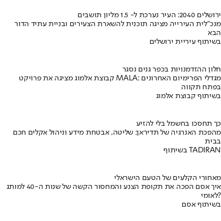
ירושלים 2040: העיר נערכת ל- 1.5 מליון תושבים
מנכ"לית העירייה מציגה תוכנית להשארת הצעירים ובניית עתיד הדור
הבא
בשיתוף עיריית ירושלים
חלון ההזדמנויות בכפר גנים נסגר
קבוצת אלמוג מציגה את פרויקט MALA: מגדלי הפרימיום האחרונים
בפתח תקווה
בשיתוף קבוצת אלמוג
כך תחסכו בחשמל בלי להזיע
מהפכת האנרגיה של תדיראן: שליטה, אבטחת מידע וניהול אקלים חכם
בבית
בשיתוף TADIRAN
מאחורי הקלעים של הטעם הישראלי
איך אסם הפכה את תקופת הצנע והמחסור הקשה של שנות ה-40 למותג
לאומי?
בשיתוף אסם