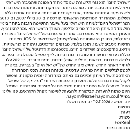
"ישראל היום" הוא גוף תקשורת שנוסד מתוך האמונה שהציבור הישראלי
ראוי לעיתונות טובה יותר, מאוזנת יותר ומדויקת יותר. עיתונות שמדברת
ולא צועקת. עיתונות אמינה, אובייקטיבית ועניינית. עיתונות אחרת וללא
תשלום. המהדורה המודפסת הראשונה פורסמה ב-30 ביולי 2007, וב-2010
הפך "ישראל היום" לעיתון הישראלי בעל שיעור החשיפה הגבוה ביותר בימי
חול. מו"ל העיתון היא ד"ר מרים אדלסון. העורך הראשי הוא עמר לחמנוביץ,
והעורך המייסד הוא עמוס רגב. אתרי האינטרנט של "ישראל היום" בעברית
ובאנגלית, כמו כן היישומונים (אפליקציות) לאנדרואיד ול-iOS, מציגים
חדשות מסביב לשעון, תוכן בלעדי, מבזקים ועדכונים, ניתוחים ופרשנויות,
וידיאו, פודקאסטים ושידורים חיים. פלטפורמות הדיגיטל של "ישראל היום"
כוללות ערוצי חדשות ודעות, תרבות ובידור, לייף סטייל, טכנולוגיה, ספורט,
כלכלה וצרכנות, בריאות, חיילים, אוכל, יהדות, תיירות ורכב. ב-2021 עלו
לאוויר האתר החדש והיישומון החדש של "ישראל היום" בעברית, במטרה
לספק לגולשים חוויה מהירה, עדכנית, בטוחה ונוחה. תכני המהדורה
המודפסת של העיתון זמינים גם באתר, במהדורה יומית מקוונת, ואפשר
לקבל אותם גם בניוזלטר. מועדון ההטבות הייחודי "הקליקה של ישראל
היום" מציע לגולשי האתר הנחות ומבצעים על מוצרים ושירותים. ישראל
היום פתוח להערות, לביקורת ולהצעות לשיפור מקהל הקוראים. פנו אלינו
במייל hayom@israelhayom.co.il.
יום חמישי, 2.7.2026
י"ז בתמוז תשפ"ו
חדשות
דעות
ספורט
ForReal
תרבות ובידור