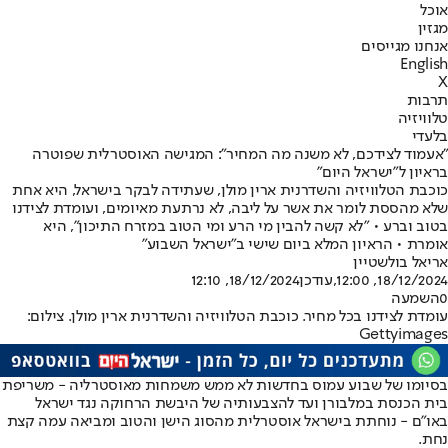
אוכל
מגזין
אנחנו מגייסים
English
X
תרבות
טלוויזיה
בלעדי
"אעמוד לצידכם, לא משנה מה המחיר": המגישה האוסטרלית שפוטרה
בראיון ל"ישראל היום"
כוכבת הטלוויזיה והשדרנית ארין מולן, שעתידה לבקר בישראל, היא אחת
שלא מהססת לומר את אשר על ליבה, לא נרתעת מאיומים, ועומדת לצידנו
בטוב וברע • "לא קשה להבין מי הרע ומי הטוב במזרח התיכון", היא
אומרת • הראיון המלא ביום שישי ב"ישראל השבוע"
אריאל בולשטיין
18/12/2024, 12:00
,עודכן
18/12/2024, 12:10
0
השמעה
עומדת לצידנו בכל מחיר. כוכבת הטלוויזיה והשדרנית ארין מולן. צילום:
Gettyimages
בסיומו של שבוע עמוס בחדשות לא ממש משמחות מאוסטרליה - משריפת
בית הכנסת במלבורן ועד להצבעותיה של היבשת הרחוקה נגד ישראל
באו"ם - נוחתת בישראל אוסטרלית מהסוג הישן והטוב ומביאה עמה קצת
נחת.