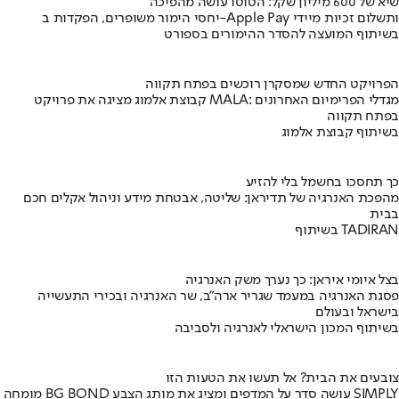
שיא של 600 מיליון שקל: הטוטו עושה מהפיכה
יחסי הימור משופרים, הפקדות ב-Apple Pay ותשלום זכיות מיידי
בשיתוף המועצה להסדר ההימורים בספורט
הפרויקט החדש שמסקרן רוכשים בפתח תקווה
קבוצת אלמוג מציגה את פרויקט MALA: מגדלי הפרימיום האחרונים
בפתח תקווה
בשיתוף קבוצת אלמוג
כך תחסכו בחשמל בלי להזיע
מהפכת האנרגיה של תדיראן: שליטה, אבטחת מידע וניהול אקלים חכם
בבית
בשיתוף TADIRAN
בצל איומי איראן: כך נערך משק האנרגיה
פסגת האנרגיה במעמד שגריר ארה"ב, שר האנרגיה ובכירי התעשייה
בישראל ובעולם
בשיתוף המכון הישראלי לאנרגיה ולסביבה
צובעים את הבית? אל תעשו את הטעות הזו
מומחה BG BOND עושה סדר על המדפים ומציג את מותג הצבע SIMPLY