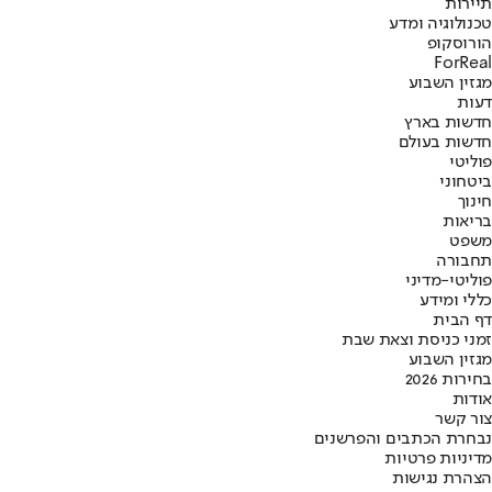
תיירות
טכנולוגיה ומדע
הורוסקופ
ForReal
מגזין השבוע
דעות
חדשות בארץ
חדשות בעולם
פוליטי
ביטחוני
חינוך
בריאות
משפט
תחבורה
פוליטי-מדיני
כללי ומידע
דף הבית
זמני כניסת וצאת שבת
מגזין השבוע
בחירות 2026
אודות
צור קשר
נבחרת הכתבים והפרשנים
מדיניות פרטיות
הצהרת נגישות