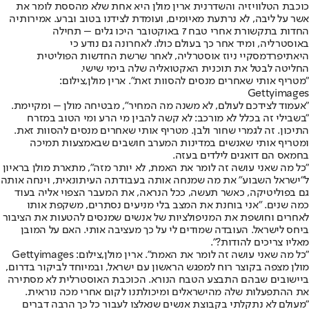
כוכבת הטלוויזיה והשדרנית ארין מולן היא אחת שלא מהססת לומר את
אשר על ליבה, לא נרתעת מאיומים, ועומדת לצידנו בטוב וברע. אמירותיה
החדות בתקשורת אחרי טבח 7 באוקטובר היכו גלים – תחילה
באוסטרליה, ומיד אחר כך בעולם כולו. לאחרונה גם נודע כי
היא
תיפרד
מסקיי ניוז אוסטרליה, לאחר שרשת החדשות הפוליטית
החליטה לבטל את תוכנית האקטואליה שלה בימי שישי.
"מטריף אותי שאחרים מנסים להסוות זאת". ארין מולן,צילום:
Gettyimages
"אעמוד לצידכם לעולם, לא משנה מה המחיר", מבטיחה מולן – ומקיימת.
"בשבילי זה בכלל לא מורכב: לא קשה להבין מי הרע ומי הטוב במזרח
התיכון. זה לגמרי שחור ולבן. מטריף אותי שאחרים מנסים להסוות זאת.
ומטריף אותי שאנשים במדינות המערב חושבים שבאמצעות תמיכה
בחמאס הם דואגים לילדים בעזה.
"כל מה שאני עושה זה לומר את האמת, לא יותר מזה", מתארת מולן בראיון
ל"ישראל השבוע" את מה שמנחה אותה בעבודתה העיתונאית, וינחה אותה
גם בפוליטיקה, כאשר תעשה, ככל הנראה, את המעבר הצפוי אליה בעוד
כמה שנים. "אני בוחנת את המצב בלי מניעים נסתרים, משקפת אותו
לאחרים וחושפת את המניפולציות של אנשים שמנסים להטעות את הציבור
ביחס לישראל. העובדה שמודים לי על כך מעציבה אותי. האם על המובן
מאליו צריכים להודות?".
"כל מה שאני עושה זה לומר את האמת". ארין מולן,צילום: Gettyimages
מולן מצפה בקוצר רוח למפגש הראשון עם ישראל, ובמיוחד לביקור בדרום,
ביישובים שבהם התבצע הטבח הנורא. הכוכבת האוסטרלית לא מסתירה
את ההתפעלות שלה מהישראלים ומיכולתנו לקום אחרי מכה נוראית.
"מעולם לא נתקלתי בקבוצת אנשים שנאלצו לעבור כל כך הרבה דברים