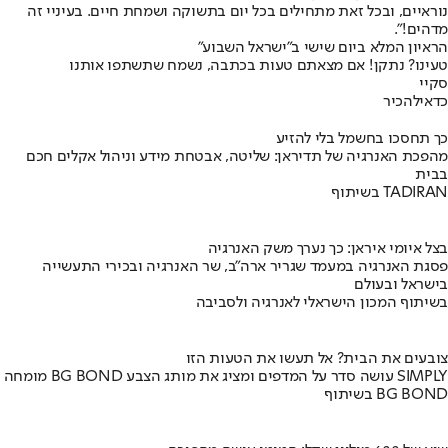
נוראיים, ובכל זאת מתחילים בכל יום בתשוקה ושמחת חיים. בעיניי זה
מדהים!".
הראיון המלא ביום שישי ב"ישראל השבוע"
טעינו? נתקן! אם מצאתם טעות בכתבה, נשמח שתשתפו אותנו
סקיי
כדאי
להכיר
כך תחסכו בחשמל בלי להזיע
מהפכת האנרגיה של תדיראן: שליטה, אבטחת מידע וניהול אקלים חכם
בבית
בשיתוף TADIRAN
בצל איומי איראן: כך נערך משק האנרגיה
פסגת האנרגיה במעמד שגריר ארה"ב, שר האנרגיה ובכירי התעשייה
בישראל ובעולם
בשיתוף המכון הישראלי לאנרגיה ולסביבה
צובעים את הבית? אל תעשו את הטעות הזו
מומחה BG BOND עושה סדר על המדפים ומציג את מותג הצבע SIMPLY
בשיתוף BG BOND