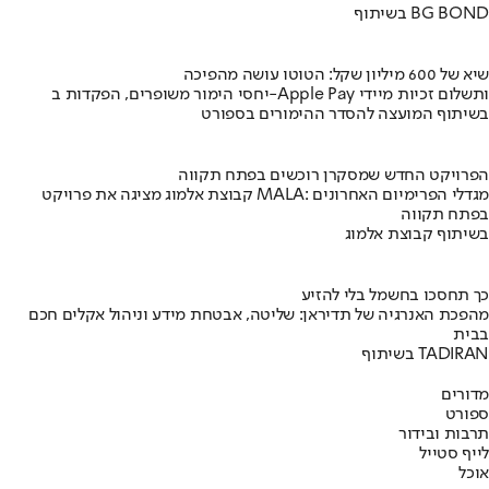
בשיתוף BG BOND
שיא של 600 מיליון שקל: הטוטו עושה מהפיכה
יחסי הימור משופרים, הפקדות ב-Apple Pay ותשלום זכיות מיידי
בשיתוף המועצה להסדר ההימורים בספורט
הפרויקט החדש שמסקרן רוכשים בפתח תקווה
קבוצת אלמוג מציגה את פרויקט MALA: מגדלי הפרימיום האחרונים
בפתח תקווה
בשיתוף קבוצת אלמוג
כך תחסכו בחשמל בלי להזיע
מהפכת האנרגיה של תדיראן: שליטה, אבטחת מידע וניהול אקלים חכם
בבית
בשיתוף TADIRAN
מדורים
ספורט
תרבות ובידור
לייף סטייל
אוכל