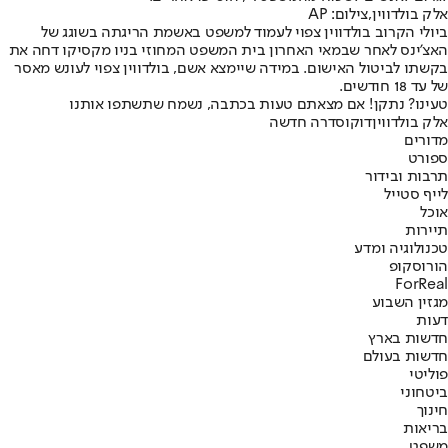
אלק בולדווין,צילום: AP
ביולי הקרוב בולדווין צפוי לעמוד למשפט באשמת הריגתה בשוגג של
האצ'ינס לאחר שבמאי האחרון בית המשפט המחוזי בניו מקסיקו דחה את
בקשתו לביטול האישום. במידה שיימצא אשם, בולדווין צפוי לעונש מאסר
של עד 18 חודשים.
טעינו? נתקן! אם מצאתם טעות בכתבה, נשמח שתשתפו אותנו
אלק בולדווין
דוקו
סדרה חדשה
מדורים
ספורט
תרבות ובידור
לייף סטייל
אוכל
תיירות
טכנולוגיה ומדע
הורוסקופ
ForReal
מגזין השבוע
דעות
חדשות בארץ
חדשות בעולם
פוליטי
ביטחוני
חינוך
בריאות
משפט