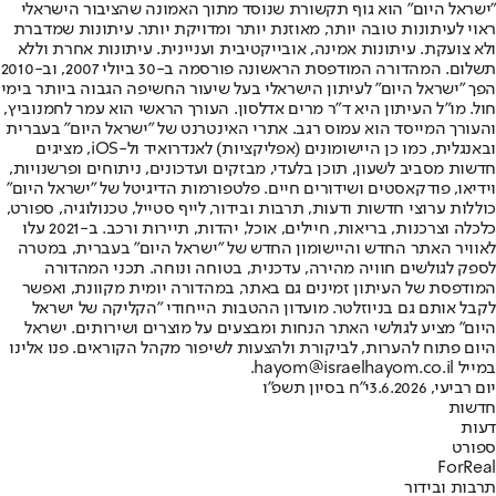
"ישראל היום" הוא גוף תקשורת שנוסד מתוך האמונה שהציבור הישראלי
ראוי לעיתונות טובה יותר, מאוזנת יותר ומדויקת יותר. עיתונות שמדברת
ולא צועקת. עיתונות אמינה, אובייקטיבית ועניינית. עיתונות אחרת וללא
תשלום. המהדורה המודפסת הראשונה פורסמה ב-30 ביולי 2007, וב-2010
הפך "ישראל היום" לעיתון הישראלי בעל שיעור החשיפה הגבוה ביותר בימי
חול. מו"ל העיתון היא ד"ר מרים אדלסון. העורך הראשי הוא עמר לחמנוביץ,
והעורך המייסד הוא עמוס רגב. אתרי האינטרנט של "ישראל היום" בעברית
ובאנגלית, כמו כן היישומונים (אפליקציות) לאנדרואיד ול-iOS, מציגים
חדשות מסביב לשעון, תוכן בלעדי, מבזקים ועדכונים, ניתוחים ופרשנויות,
וידיאו, פודקאסטים ושידורים חיים. פלטפורמות הדיגיטל של "ישראל היום"
כוללות ערוצי חדשות ודעות, תרבות ובידור, לייף סטייל, טכנולוגיה, ספורט,
כלכלה וצרכנות, בריאות, חיילים, אוכל, יהדות, תיירות ורכב. ב-2021 עלו
לאוויר האתר החדש והיישומון החדש של "ישראל היום" בעברית, במטרה
לספק לגולשים חוויה מהירה, עדכנית, בטוחה ונוחה. תכני המהדורה
המודפסת של העיתון זמינים גם באתר, במהדורה יומית מקוונת, ואפשר
לקבל אותם גם בניוזלטר. מועדון ההטבות הייחודי "הקליקה של ישראל
היום" מציע לגולשי האתר הנחות ומבצעים על מוצרים ושירותים. ישראל
היום פתוח להערות, לביקורת ולהצעות לשיפור מקהל הקוראים. פנו אלינו
במייל hayom@israelhayom.co.il.
יום רביעי, 3.6.2026
י"ח בסיון תשפ"ו
חדשות
דעות
ספורט
ForReal
תרבות ובידור