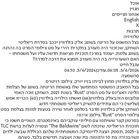
אוכל
מגזין
אנחנו מגייסים
English
X
תרבות
טלוויזיה
בצל המשפט על הריגה בשוגג: אלק בולדווין יככב בסדרת ריאליטי
השחקן, שכזכור היה מעורב בתקרית הירי על סט צילומי הסרט בה נהרגה
בשוגג צלמת, יעמוד במרכז תוכנית מציאות חדשה עליו ועל משפחתו •
האם השערורייה בה היה מעורב תמצא את דרכה לסדרה?
ענבל חייט
5/6/2024, 06:05
,עודכן
5/6/2024, 06:10
0
השמעה
אלק בולדווין מחוץ לביתו בניו יורק. צילום: רויטרס
בצל המאבק המשפטי המתמשך שלו באשמת הריגתה בשוגג של הצלמת
הלינה האצ'ינס על סט הסרט "Rust" בשנת 2021, השחקן זוכה האמי
וגלובוס הזהב
אלק בולדווין
(66) ואשתו הילריה בולדווין (40) הכריזו אמש
(שלישי) כי הם עתידים להשיק ריאליטי משפחתי חדש.
השחקן אלק בולדווין מדבר בטלפון לאחר שירה בטעות למוות בצלמת בסט
צילומי הסרט "Rust",צילום: איי.פי.
בסרטון קצר ששיתפו עם מיליוני עוקביהם באינסטגרם, השניים חשפו כי
תוכנית הריאליטי, שזכתה לשם "The Baldwins" וצפויה לעלות ברשת TLC
ב-2025 ,תספק הצצה לדינמיקה המשפחתית שלהם הכוללת שבעה ילדים
כשהבכורה בת 10 והקטנה בת שנה ושבעה חודשים בלבד, כשהם