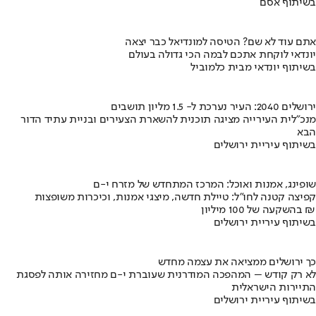
בשיתוף אסם
אתם עוד לא שם? הטיסה למונדיאל כבר יצאה
יונדאי לוקחת אתכם לבמה הכי גדולה בעולם
בשיתוף יונדאי מבית כלמוביל
ירושלים 2040: העיר נערכת ל- 1.5 מליון תושבים
מנכ"לית העירייה מציגה תוכנית להשארת הצעירים ובניית עתיד הדור
הבא
בשיתוף עיריית ירושלים
שופינג, אמנות ואוכל: המרכז המתחדש של מזרח י-ם
קפיצה קטנה לחו"ל: טיילת חדשה, מיצגי אמנות, וכיכרות משופצות
בהשקעה של 100 מיליון ₪
בשיתוף עיריית ירושלים
כך ירושלים ממציאה את עצמה מחדש
לא רק קודש – המהפכה המודרנית שעוברת י-ם מחזירה אותה לפסגת
התיירות הישראלית
בשיתוף עיריית ירושלים