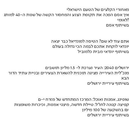
מאחורי הקלעים של הטעם הישראלי
איך אסם הפכה את תקופת הצנע והמחסור הקשה של שנות ה-40 למותג
לאומי?
בשיתוף אסם
אתם עוד לא שם? הטיסה למונדיאל כבר יצאה
יונדאי לוקחת אתכם לבמה הכי גדולה בעולם
בשיתוף יונדאי מבית כלמוביל
ירושלים 2040: העיר נערכת ל- 1.5 מליון תושבים
מנכ"לית העירייה מציגה תוכנית להשארת הצעירים ובניית עתיד הדור
הבא
בשיתוף עיריית ירושלים
שופינג, אמנות ואוכל: המרכז המתחדש של מזרח י-ם
קפיצה קטנה לחו"ל: טיילת חדשה, מיצגי אמנות, וכיכרות משופצות
בהשקעה של 100 מיליון ₪
בשיתוף עיריית ירושלים