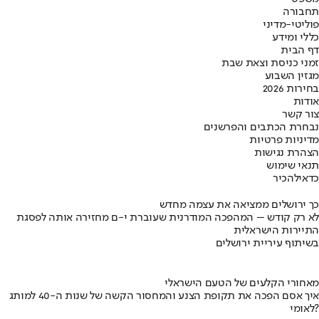
תחבורה
פוליטי-מדיני
כללי ומידע
דף הבית
זמני כניסת וצאת שבת
מגזין השבוע
בחירות 2026
אודות
צור קשר
נבחרת הכתבים והפרשנים
מדיניות פרטיות
הצהרת נגישות
תנאי שימוש
כדאי
להכיר
כך ירושלים ממציאה את עצמה מחדש
לא רק קודש – המהפכה המודרנית שעוברת י-ם מחזירה אותה לפסגת
התיירות הישראלית
בשיתוף עיריית ירושלים
מאחורי הקלעים של הטעם הישראלי
איך אסם הפכה את תקופת הצנע והמחסור הקשה של שנות ה-40 למותג
לאומי?