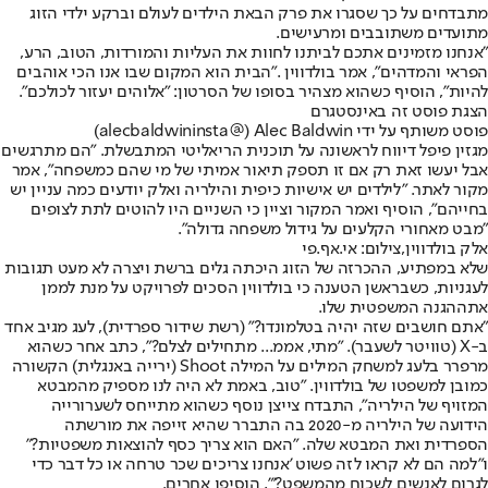
מתבדחים על כך שסגרו את פרק הבאת הילדים לעולם וברקע ילדי הזוג
מתועדים משתובבים ומרעישים.
"אנחנו מזמינים אתכם לביתנו לחוות את העליות והמורדות, הטוב, הרע,
הפראי והמדהים", אמר בולדווין ."הבית הוא המקום שבו אנו הכי אוהבים
להיות", הוסיף כשהוא מצהיר בסופו של הסרטון: "אלוהים יעזור לכולכם".
הצגת פוסט זה באינסטגרם
פוסט משותף על ידי ‏‎Alec Baldwin‎‏ (@‏‎alecbaldwininsta‎‏)
מגזין פיפל דיווח לראשונה על תוכנית הריאליטי המתבשלת. "הם מתרגשים
אבל יעשו זאת רק אם זו תספק תיאור אמיתי של מי שהם כמשפחה", אמר
מקור לאתר. "לילדים יש אישיות כיפית והילריה ואלק יודעים כמה עניין יש
בחייהם", הוסיף ואמר המקור וציין כי השניים היו להוטים לתת לצופים
"מבט מאחורי הקלעים על גידול משפחה גדולה".
אלק בולדווין,צילום: אי.אף.פי
שלא במפתיע, ההכרזה של הזוג היכתה גלים ברשת ויצרה לא מעט תגובות
לעגניות, כשבראשן הטענה כי בולדווין הסכים לפרויקט על מנת לממן
את
ההגנה המשפטית שלו
.
"אתם חושבים שזה יהיה בטלמונדו?" (רשת שידור ספרדית), לעג מגיב אחד
ב-X (טוויטר לשעבר). "מתי, אממ... מתחילים לצלם?", כתב אחר כשהוא
מרפרר בלעג למשחק המילים על המילה Shoot (ירייה באנגלית) הקשורה
כמובן למשפטו של בולדווין. "טוב, באמת לא היה לנו מספיק מהמבטא
המזויף של הילריה", התבדח צייצן נוסף כשהוא מתייחס לשערורייה
הידועה של הילריה מ-2020 בה התברר שהיא זייפה את מורשתה
הספרדית ואת המבטא שלה. "האם הוא צריך כסף להוצאות משפטיות?"
ו"למה הם לא קראו לזה פשוט 'אנחנו צריכים שכר טרחה או כל דבר כדי
לגרום לאנשים לשכוח מהמשפט?'", הוסיפו אחרים.