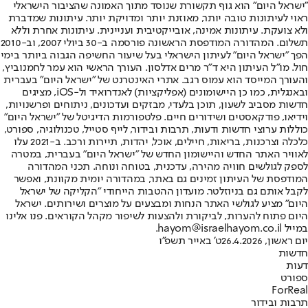
"ישראל היום" הוא גוף תקשורת שנוסד מתוך האמונה שהציבור הישראלי
ראוי לעיתונות טובה יותר, מאוזנת יותר ומדויקת יותר. עיתונות שמדברת
ולא צועקת. עיתונות אמינה, אובייקטיבית ועניינית. עיתונות אחרת וללא
תשלום. המהדורה המודפסת הראשונה פורסמה ב-30 ביולי 2007, וב-2010
הפך "ישראל היום" לעיתון הישראלי בעל שיעור החשיפה הגבוה ביותר בימי
חול. מו"ל העיתון היא ד"ר מרים אדלסון. העורך הראשי הוא עמר לחמנוביץ,
והעורך המייסד הוא עמוס רגב. אתרי האינטרנט של "ישראל היום" בעברית
ובאנגלית, כמו כן היישומונים (אפליקציות) לאנדרואיד ול-iOS, מציגים
חדשות מסביב לשעון, תוכן בלעדי, מבזקים ועדכונים, ניתוחים ופרשנויות,
וידיאו, פודקאסטים ושידורים חיים. פלטפורמות הדיגיטל של "ישראל היום"
כוללות ערוצי חדשות ודעות, תרבות ובידור, לייף סטייל, טכנולוגיה, ספורט,
כלכלה וצרכנות, בריאות, חיילים, אוכל, יהדות, תיירות ורכב. ב-2021 עלו
לאוויר האתר החדש והיישומון החדש של "ישראל היום" בעברית, במטרה
לספק לגולשים חוויה מהירה, עדכנית, בטוחה ונוחה. תכני המהדורה
המודפסת של העיתון זמינים גם באתר, במהדורה יומית מקוונת, ואפשר
לקבל אותם גם בניוזלטר. מועדון ההטבות הייחודי "הקליקה של ישראל
היום" מציע לגולשי האתר הנחות ומבצעים על מוצרים ושירותים. ישראל
היום פתוח להערות, לביקורת ולהצעות לשיפור מקהל הקוראים. פנו אלינו
במייל hayom@israelhayom.co.il.
יום ראשון, 26.4.2026
ט' באייר תשפ"ו
חדשות
דעות
ספורט
ForReal
תרבות ובידור