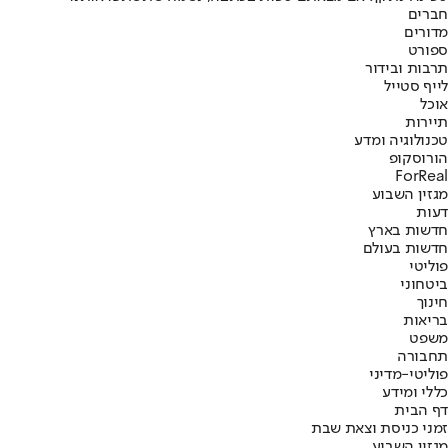
חברים
מדורים
ספורט
תרבות ובידור
לייף סטייל
אוכל
תיירות
טכנולוגיה ומדע
הורוסקופ
ForReal
מגזין השבוע
דעות
חדשות בארץ
חדשות בעולם
פוליטי
ביטחוני
חינוך
בריאות
משפט
תחבורה
פוליטי-מדיני
כללי ומידע
דף הבית
זמני כניסת וצאת שבת
מגזין השבוע