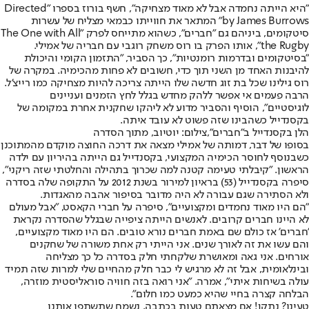
"היא הייתה נחמדה אבל לא מאוד מצחיקה", חשף בורוז בספרו "Directed
by James Burrows" המתאר את חווייתו כבמאי מצליח של עשרות
סיטקומים, ביניהם גם "חברים", כשהוא מתייחס לפרק "The One with All
the Rugby", אותו הפרק בו רוס משחק רוגבי עם חבריה של אמילי.
"בסיטקומים ובדרמות רומנטיות", כך הסביר, "התזמון הקומי והיכולת
להיבנות האחד מן השני תוך כדי, חשובים לא פחות מהכימיה. במקרה של
רוס גילינו שכל בת זוג חדשה שלו הייתה צריכה להיות מצחיקה כמו רייצ'ל.
הרבה פעמים אי אפשר ללהק מחדש בגלל לחץ הזמנים ועניינים
לוגיסטיים", הוסיף והסביר מדוע לא ליהקו שחקנית אחרת במקומה של
בקסנדייל כשהבינו שזה פשוט לא עובד איתה.
הלן בקסנדייל ב"חברים",צילום: יוטיוב, מתוך הסדרה
בסופו של דבר, דמותה של אמילי מצאה את דרכה החוצה מוקדם מהמתוכנן
כשבנוסף לחוסר הכימיה המקצועי, בקסנדייל גם הייתה בהיריון עם ילדה
הראשון. "קיבלתי טעימה קטנה למה שכרוך בתהילה והחלטתי שזה ריקני",
סיפרה בקסנדייל (53) בראיון למירור בשנת 2012 על התקופה שלה בסדרה
ולא הסתירה שגם עבורה לא היה מדובר בסיפור אהבה מהאגדות.
"הם היו מאוד נחמדים ומקצועיים", סיפרה על חברי הקאסט, "אבל מעולם
לא היינו חברים קרובים. לאנשים הייתה ציפייה שבגלל שהסדרה נקראת
'חברים' אז כולם שם באמת חברים נורא טובים. הם היו מאוד מקצועיים,
והם עשו את זה לאורך שנים. אני הייתי רק אחת משורה של שחקנים
אורחים. אני גאה ומאושרת שלקחתי חלק בסדרה כל כך מצליחה
ובינלאומית, אבל זה לא מרגיש לי כבר חלק מהחיים שלי למרות שזה תמיד
עולה בשיחות איתי", אמרה. "אני רואה בזה חוויה סוראליסטית מוזרה,
הבלחה קצרה בחיי שהיא כמעט כמו חלום".
טעינו? נתקן! אם מצאתם טעות בכתבה, נשמח שתשתפו אותנו