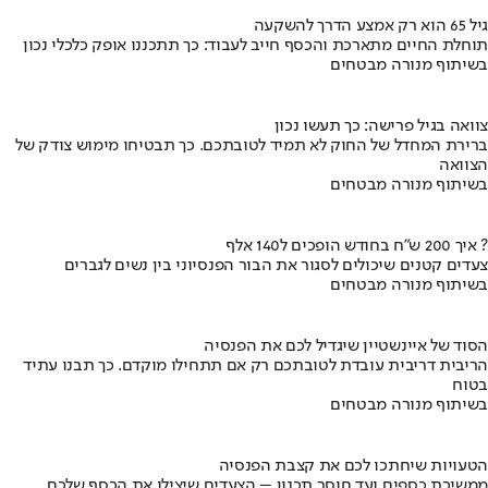
גיל 65 הוא רק אמצע הדרך להשקעה
תוחלת החיים מתארכת והכסף חייב לעבוד: כך תתכננו אופק כלכלי נכון
בשיתוף מנורה מבטחים
צוואה בגיל פרישה: כך תעשו נכון
ברירת המחדל של החוק לא תמיד לטובתכם. כך תבטיחו מימוש צודק של
הצוואה
בשיתוף מנורה מבטחים
איך 200 ש"ח בחודש הופכים ל140 אלף ?
צעדים קטנים שיכולים לסגור את הבור הפנסיוני בין נשים לגברים
בשיתוף מנורה מבטחים
הסוד של איינשטיין שיגדיל לכם את הפנסיה
הריבית דריבית עובדת לטובתכם רק אם תתחילו מוקדם. כך תבנו עתיד
בטוח
בשיתוף מנורה מבטחים
הטעויות שיחתכו לכם את קצבת הפנסיה
ממשיכת כספים ועד חוסר תכנון – הצעדים שיצילו את הכסף שלכם