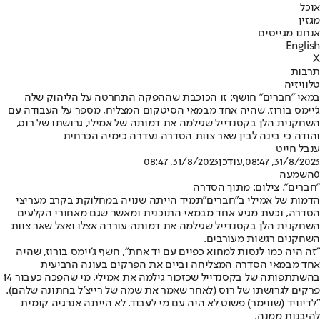
אוכל
מגזין
אנחנו מגייסים
English
X
תרבות
טלוויזיה
במאי "חברים" חושף: זו הכוכבת שההפקה התחרטה על הליהוק שלה
ג'יימס בורוז, שהיה אחד מבמאי הסיטקום המצליח, מספר על העבודה עם
השחקנית הלן בקסנדייל שגילמה את דמותה של אמילי, גרושתו של רוס,
והודה כי בינה לבין שאר צוות הסדרה נעדרה כימיה הכרחית
ענבל חייט
31/8/2023, 08:47
,עודכן
31/8/2023, 08:47
0
השמעה
"חברים". צילום: מתוך הסדרה
הדמות של אמילי ב
"חברים"
תמיד הייתה שנויה במחלוקת בקרב מעריצי
הסדרה, וכעת מגיע אחד מבמאי התוכנית ומאשר שגם מאחורי הקלעים
השחקנית הלן בקסנדייל שגילמה את דמותה עוררה אצלו ואצל שאר צוות
השחקנים רגשות מעורבים.
"זה היה כמו לנסות למחוא כפיים עם יד אחת", חשף ג'יימס בורוז, שהיה
אחד מבמאי הסדרה המצליחה וביים את הפרקים בעונה הרביעית
בהשתתפותה של בקסנדייל שכזכור גילמה את אמילי, מי שהפכה כעבור 14
פרקים לגרושתו של רוס (לאחר שאמר את שמה של רייצ'ל בחתונה שלהם).
"לדיוויד (שווימר) פשוט לא היה עם מי לעבוד. לא הייתה אנרגיה קומית
להיבנות ממנה.