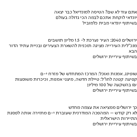
אתם עוד לא שם? הטיסה למונדיאל כבר יצאה
יונדאי לוקחת אתכם לבמה הכי גדולה בעולם
בשיתוף יונדאי מבית כלמוביל
ירושלים 2040: העיר נערכת ל- 1.5 מליון תושבים
מנכ"לית העירייה מציגה תוכנית להשארת הצעירים ובניית עתיד הדור
הבא
בשיתוף עיריית ירושלים
שופינג, אמנות ואוכל: המרכז המתחדש של מזרח י-ם
קפיצה קטנה לחו"ל: טיילת חדשה, מיצגי אמנות, וכיכרות משופצות
בהשקעה של 100 מיליון ₪
בשיתוף עיריית ירושלים
כך ירושלים ממציאה את עצמה מחדש
לא רק קודש – המהפכה המודרנית שעוברת י-ם מחזירה אותה לפסגת
התיירות הישראלית
בשיתוף עיריית ירושלים