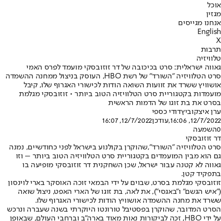
אוכל
מגזין
אנחנו מגייסים
English
X
תרבות
טלוויזיה
גאווה ישראלית: סרט בכיכובה של דר זוזובסקי מועמד לפרס האמי
סרט הטלוויזיה "השורד" של רשת HBO, העוסק בניצול ממחנה ההשמדה
אושוויץ ששרד את זוועות השואה הודות לכישורי האגרוף שלו, קיבל
מועמדות בקטגוריית סרט הטלוויזיה הטוב ביותר • זוזובסקי מגלמת
בסרט את בת זוגו של הדמות הראשית
ערן איצקוביץ
דודי כספי
12/7/2022, 16:06
,עודכן
12/7/2022, 16:07
0
השמעה
דר זוזובסקי
סרט הטלוויזיה "השורד",
שהוקרן בקולנוע בישראל לפני כחודשיים
, נמנה
גם הוא מבין המועמדים בקטגוריית סרט הטלוויזיה הטוב ביותר – וזו
גאווה לא קטנה עבור ישראל, שכן השחקנית דר זוזובסקי מופיעה בו
בתפקיד קטן.
זוזובסקי מגלמת בסרט, שבוים על ידי הבמאי זוכה האוסקר בארי לוינסון
("איש הגשם" ו"באגסי"), את לאה, בת זוגו של הארי האפט, ניצול שואה
ששרד את מחנה ההשמדה אושוויץ הודות לכישורי האגרוף שלו.
הסרט המדובר, שהוקרן בפסטיבל טורונטו היוקרתי בשנה שעברה ונרכש
על ידי HBO, זכה לביקורות נאות מאוד בארה"ב וברחבי העולם, שבאופן