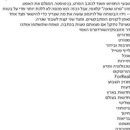
טבעי החמיאו מאוד לכוכב הסרט, בן פוסטר, המגלם את האפט.
זהו "סרט שואה" קלאסי, אבל ככזה הוא מנסה לא ללכת יותר מדי על בטוח
– וידו הבטוחה של לוינסון עושה את מה שצריך כדי להישאר מצד אחד
נאמן לקווים המתבקשים, ומצד שני קצת לשבור שגרה.
טעינו? נתקן! אם מצאתם טעות בכתבה, נשמח שתשתפו אותנו
דר זוזובסקי
השורד
פרס האמי
מדורים
ספורט
תרבות ובידור
לייף סטייל
אוכל
תיירות
טכנולוגיה ומדע
הורוסקופ
ForReal
מגזין השבוע
דעות
חדשות בארץ
חדשות בעולם
פוליטי
ביטחוני
חינוך
בריאות
משפט
תחבורה