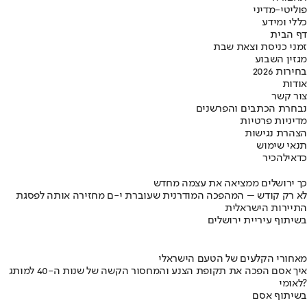
פוליטי-מדיני
כללי ומידע
דף הבית
זמני כניסת וצאת שבת
מגזין השבוע
בחירות 2026
אודות
צור קשר
נבחרת הכתבים והפרשנים
מדיניות פרטיות
הצהרת נגישות
תנאי שימוש
כדאי
להכיר
כך ירושלים ממציאה את עצמה מחדש
לא רק קודש – המהפכה המודרנית שעוברת י-ם מחזירה אותה לפסגת
התיירות הישראלית
בשיתוף עיריית ירושלים
מאחורי הקלעים של הטעם הישראלי
איך אסם הפכה את תקופת הצנע והמחסור הקשה של שנות ה-40 למותג
לאומי?
בשיתוף אסם