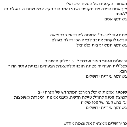
מאחורי הקלעים של הטעם הישראלי
איך אסם הפכה את תקופת הצנע והמחסור הקשה של שנות ה-40 למותג
לאומי?
בשיתוף אסם
אתם עוד לא שם? הטיסה למונדיאל כבר יצאה
יונדאי לוקחת אתכם לבמה הכי גדולה בעולם
בשיתוף יונדאי מבית כלמוביל
ירושלים 2040: העיר נערכת ל- 1.5 מליון תושבים
מנכ"לית העירייה מציגה תוכנית להשארת הצעירים ובניית עתיד הדור
הבא
בשיתוף עיריית ירושלים
שופינג, אמנות ואוכל: המרכז המתחדש של מזרח י-ם
קפיצה קטנה לחו"ל: טיילת חדשה, מיצגי אמנות, וכיכרות משופצות
בהשקעה של 100 מיליון ₪
בשיתוף עיריית ירושלים
כך ירושלים ממציאה את עצמה מחדש