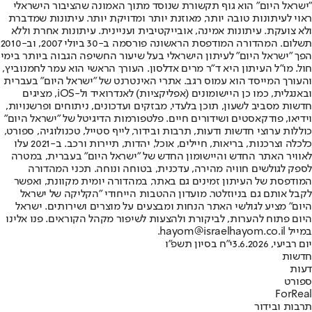
"ישראל היום" הוא גוף תקשורת שנוסד מתוך האמונה שהציבור הישראלי
ראוי לעיתונות טובה יותר, מאוזנת יותר ומדויקת יותר. עיתונות שמדברת
ולא צועקת. עיתונות אמינה, אובייקטיבית ועניינית. עיתונות אחרת וללא
תשלום. המהדורה המודפסת הראשונה פורסמה ב-30 ביולי 2007, וב-2010
הפך "ישראל היום" לעיתון הישראלי בעל שיעור החשיפה הגבוה ביותר בימי
חול. מו"ל העיתון היא ד"ר מרים אדלסון. העורך הראשי הוא עמר לחמנוביץ,
והעורך המייסד הוא עמוס רגב. אתרי האינטרנט של "ישראל היום" בעברית
ובאנגלית, כמו כן היישומונים (אפליקציות) לאנדרואיד ול-iOS, מציגים
חדשות מסביב לשעון, תוכן בלעדי, מבזקים ועדכונים, ניתוחים ופרשנויות,
וידיאו, פודקאסטים ושידורים חיים. פלטפורמות הדיגיטל של "ישראל היום"
כוללות ערוצי חדשות ודעות, תרבות ובידור, לייף סטייל, טכנולוגיה, ספורט,
כלכלה וצרכנות, בריאות, חיילים, אוכל, יהדות, תיירות ורכב. ב-2021 עלו
לאוויר האתר החדש והיישומון החדש של "ישראל היום" בעברית, במטרה
לספק לגולשים חוויה מהירה, עדכנית, בטוחה ונוחה. תכני המהדורה
המודפסת של העיתון זמינים גם באתר, במהדורה יומית מקוונת, ואפשר
לקבל אותם גם בניוזלטר. מועדון ההטבות הייחודי "הקליקה של ישראל
היום" מציע לגולשי האתר הנחות ומבצעים על מוצרים ושירותים. ישראל
היום פתוח להערות, לביקורת ולהצעות לשיפור מקהל הקוראים. פנו אלינו
במייל hayom@israelhayom.co.il.
יום רביעי, 3.6.2026
י"ח בסיון תשפ"ו
חדשות
דעות
ספורט
ForReal
תרבות ובידור