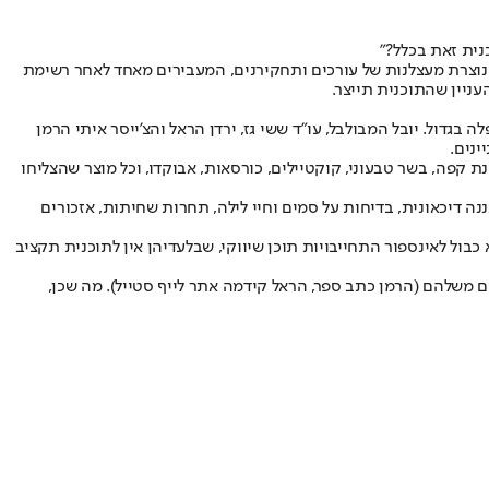
כנית זאת בכלל?"
 נוצרת מעצלנות של עורכים ותחקירנים, המעבירים מאחד לאחר רשימת
ניין שהתוכנית תייצר.
גדול. יובל המבולבל, עו"ד ששי גז, ירדן הראל והצ'ייסר איתי הרמן
ינים.
ת קפה, בשר טבעוני, קוקטיילים, כורסאות, אבוקדו, וכל מוצר שהצליחו
ה דיכאונית, בדיחות על סמים וחיי לילה, תחרות שחיתות, אזכורים
ול לאינספור התחייבויות תוכן שיווקי, שבלעדיהן אין לתוכנית תקציב
 משלהם (הרמן כתב ספר, הראל קידמה אתר לייף סטייל). מה שכן,