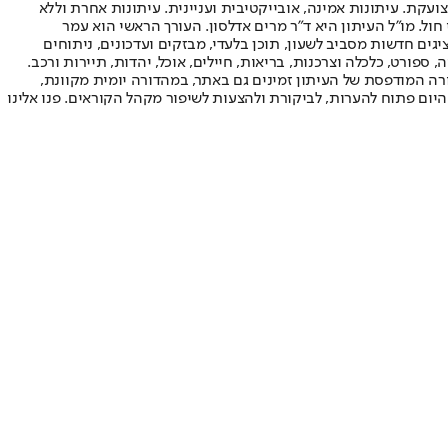
ועקת. עיתונות אמינה, אובייקטיבית ועניינית. עיתונות אחרת וללא
עור החשיפה הגבוה ביותר בימי חול. מו"ל העיתון היא ד"ר מרים אדלסון. העורך הראשי הוא עמר
 והעורך המייסד הוא עמוס רגב. אתרי האינטרנט של "ישראל היום" בעברית ובאנגלית, כמו כן היישומונים (אפליקציות) לאנדרואיד ול-iOS, מציגים חדשות מסביב לשעון, תוכן בלעדי, מבזקים ועדכונים, ניתוחים
, ספורט, כלכלה וצרכנות, בריאות, חיילים, אוכל, יהדות, תיירות ורכב.
דורה המודפסת של העיתון זמינים גם באתר, במהדורה יומית מקוונת,
היום פתוח להערות, לביקורת ולהצעות לשיפור מקהל הקוראים. פנו אלינו