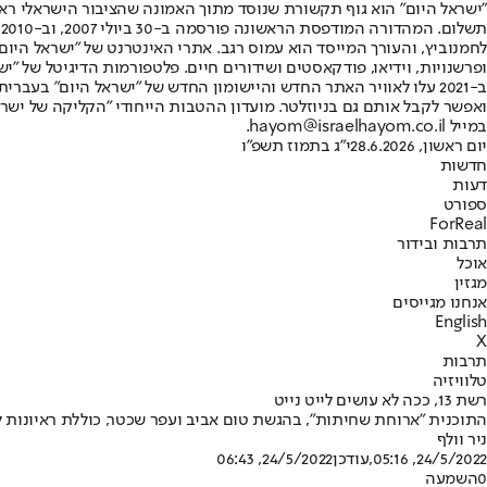
"ישראל היום" הוא גוף תקשורת שנוסד מתוך האמונה שהציבור הישראלי ראוי 
ת
ופרשנויות, וידיאו, פודקאסטים ושידורים חיים. פלטפורמות הדיגיטל של "ישרא
ב-2021 עלו לאוויר האתר החדש והיישומון החדש של "ישראל היום" בע
ואפשר לקבל אותם גם בניוזלטר. מועדון ההטבות הייחודי "הקליקה של ישרא
במייל hayom@israelhayom.co.il.
יום ראשון, 28.6.2026
י"ג בתמוז תשפ"ו
חדשות
דעות
ספורט
ForReal
תרבות ובידור
אוכל
מגזין
אנחנו מגייסים
English
X
תרבות
טלוויזיה
רשת 13, ככה לא עושים לייט נייט
התוכנית "ארוחת שחיתות", בהגשת טום אביב ועפר שכטר, כוללת ראיונות לא
ניר וולף
24/5/2022, 05:16
,עודכן
24/5/2022, 06:43
0
השמעה