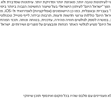
לעיתונות טובה יותר, מאוזנת יותר ומדויקת יותר. עיתונות שמדברת ולא צ
שלום. המהדורה המודפסת הראשונה פורסמה ב-30 ביולי 2007, וב-2010 הפך "ישראל היום" לעיתון הישראלי בעל שי
לחמנוביץ,
ל היום" כוללות ערוצי חדשות ודעות, תרבות ובידור, לייף סטייל, טכנולוגיה
ברית, במטרה לספק לגולשים חוויה מהירה, עדכנית, בטוחה ונוחה. תכני המה
ל היום" מציע לגולשי האתר הנחות ומבצעים על מוצרים ושירותים. ישראל 
 מעניינים עם סלבס שהיו בכל מקום ואינסוף תוכן שיווקי