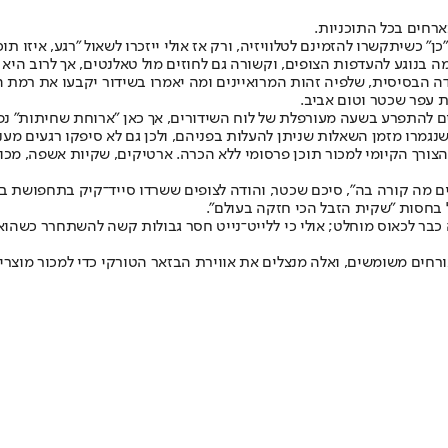
ארחים בכל התוכניות.
ן" כשיתקשרו להזמינם לטלוויזיה, ורק אז אולי ייזכרו לשאול "רגע, איזו תו
בנוגע להעדפות הצופים, וקשורה גם לחוזים מול טאלנטים, אך לרוב היא
 הבסיסית, שלפיה זהות המרואיינים ומה יאמרו בשידור יקבעו את רמת הע
ם להתפרע בשעה מעורפלת של לוח השידורים, אך כאן "ארוחת שחיתות" נפלה ב
גמרו מזמן השאלות שניתן להעלות בפניהם, ולכן גם לא סיפקו רגעים מעני
הצורך הקיומי למכור תוכן פרסומי ללא הכרה. ארטיקים, שקיות אשפה, מכונ
ם מה קורה בה", סיכם שכטר, והודה לצופים ששרדו סייד־קיק בתחפושת בננ
בחסות "שקית הזבל הכי חזקה בעולם".
ר לכאוס מוחלט; אולי כי ללייט־נייט חסר גבולות קשה להשתחרר כשהוא כב
חים משומשים, ואלה מנצלים את אווירת הבזאר הטורקי כדי למכור מוצרים