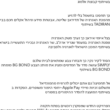
בשיתוף קבוצת אלמוג
כך תחסכו בחשמל בלי להזיע
מהפכת האנרגיה של תדיראן: שליטה, אבטחת מידע וניהול אקלים חכם בבי
בשיתוף TADIRAN
בצל איומי איראן: כך נערך משק האנרגיה
פסגת האנרגיה במעמד שגריר ארה"ב, שר האנרגיה ובכירי התעשייה בישראל
בשיתוף המכון הישראלי לאנרגיה ולסביבה
הסוד לקיר נקי: כך תבחרו צבע שמתאים לבית שלכם
מומחה BG BOND עושה סדר על המדפים ומציג את מותג הצבע SIMPLY
בשיתוף BG BOND
אל תחמיצו! גם אתם יכולים להרוויח מהמונדיאל
יחסי הימור משופרים, הפקדות ב-Apple Pay ותשלום זכיות מיידי
בשיתוף המועצה להסדר ההימורים בספורט
הפרויקט החדש שמסקרן רוכשים בפתח תקווה