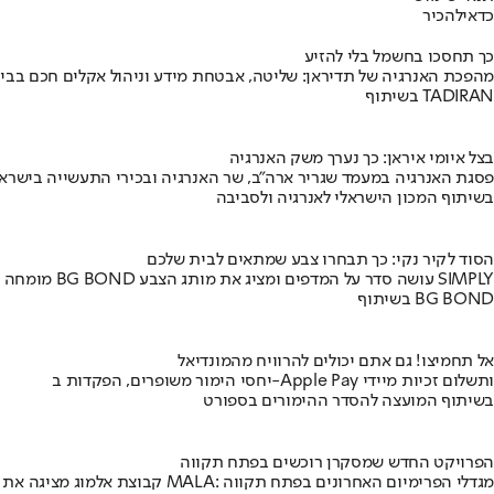
כדאי
להכיר
כך תחסכו בחשמל בלי להזיע
מהפכת האנרגיה של תדיראן: שליטה, אבטחת מידע וניהול אקלים חכם בבי
בשיתוף TADIRAN
בצל איומי איראן: כך נערך משק האנרגיה
פסגת האנרגיה במעמד שגריר ארה"ב, שר האנרגיה ובכירי התעשייה בישראל
בשיתוף המכון הישראלי לאנרגיה ולסביבה
הסוד לקיר נקי: כך תבחרו צבע שמתאים לבית שלכם
מומחה BG BOND עושה סדר על המדפים ומציג את מותג הצבע SIMPLY
בשיתוף BG BOND
אל תחמיצו! גם אתם יכולים להרוויח מהמונדיאל
יחסי הימור משופרים, הפקדות ב-Apple Pay ותשלום זכיות מיידי
בשיתוף המועצה להסדר ההימורים בספורט
הפרויקט החדש שמסקרן רוכשים בפתח תקווה
קבוצת אלמוג מציגה את פרויקט MALA: מגדלי הפרימיום האחרונים בפתח תקווה