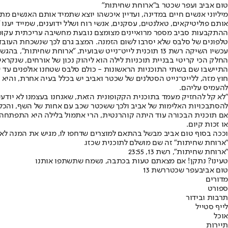
טום אביב ועפר שכטר ב"ארוחת שחיתות"
מיליוני אנשים חיים במדינה, ועדיין איכשהו יוצא שתמיד אותם האנשים מת
אותם פוליטיקאים, טאלנטים, עסקנים, אנשי רוח ושלל ידוענים, שמייד יענו "כ
ההתקבעות סביב מספר מרואיינים מצומצם נובעת מחשיבה עריכתית עקומה 
טלפונים של סלבס שלא יסרבו לשום הזמנה. המצב גרם לכך שנשכחת העובדה
עכשיו השיקה רשת 13 תוכנית לייט־נייט שבועית, "ארוחת שחיתות", בהגשת עפר שכטר וטום אביב.
החלק הכי קריטי בבניית תוכניות לילה הוא ליהוק נכון של אורחים, שנקראי
התיישבו שם בשתי התוכניות הראשונות - כולם סלבס שטחנו אולפנים עד שנ
חוץ מזה, ללייט־נייט הסטלנים של שכטר ואביב יש בכלל בעיה אחרת, והיא 
להעמיס עליהם.
"לא קל להחזיק מעמד בתוכנית הקקופונית הזאת, שאנחנו בעצמנו לא יודעי
להסתבכויות האלימות של אביב ולכך ששכטר שכב עם אחות של השף, והכל 
אם תוכנית הבכורה עוד היתה קוהרנטית, הרי אתמול בלילה היא התפתחה כב
או זכות קיום.
וככה בסוף טום אביב מבשל בהתאם למוצרים שדחפו לו, מגיש את המנה לאור
"ארוחת שחיתות" זה שם מושלם לתוכנית שכזו.
"ארוחת שחיתות", רשת 13, 23:55
טעינו? נתקן! אם מצאתם טעות בכתבה, נשמח שתשתפו אותנו
טום אביב
עפר שכטר
רשת 13
מדורים
ספורט
תרבות ובידור
לייף סטייל
אוכל
תיירות