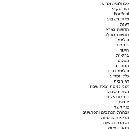
טכנולוגיה ומדע
הורוסקופ
ForReal
מגזין השבוע
דעות
חדשות בארץ
חדשות בעולם
פוליטי
ביטחוני
חינוך
בריאות
משפט
תחבורה
פוליטי-מדיני
כללי ומידע
דף הבית
זמני כניסת וצאת שבת
מגזין השבוע
בחירות 2026
אודות
צור קשר
נבחרת הכתבים והפרשנים
מדיניות פרטיות
הצהרת נגישות
תנאי שימוש