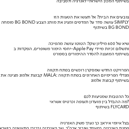
בשיתוף המכון הישראלי לאנרגיה ולסביבה
צובעים את הבית? אל תעשו את הטעות הזו
מומחה BG BOND עושה סדר על המדפים ומציג את מותג הצבע SIMPLY
בשיתוף BG BOND
שיא של 600 מיליון שקל: הטוטו עושה מהפיכה
יחסי הימור משופרים, הפקדות ב-Apple Pay ותשלום זכיות מיידי
בשיתוף המועצה להסדר ההימורים בספורט
הפרויקט החדש שמסקרן רוכשים בפתח תקווה
קבוצת אלמוג מציגה את פרויקט MALA: מגדלי הפרימיום האחרונים בפתח תקווה
בשיתוף קבוצת אלמוג
כל ההטבות שמגיעות לכם
מה ההבדל בין מועדון תעופה וכרטיס אשראי?
בשיתוף FLYCARD
בצל איומי איראן: כך נערך משק האנרגיה
פסגת האנרגיה במעמד שגריר ארה"ב, שר האנרגיה ובכירי התעשייה בישראל