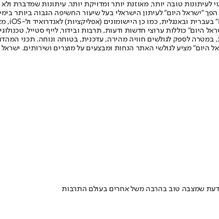
לעיתונות טובה יותר, מאוזנת יותר ומדויקת יותר. עיתונות שמדברת ולא צ
שלום. המהדורה המודפסת הראשונה פורסמה ב-30 ביולי 2007, וב-2010 הפך "ישראל היום" לעיתון הישראלי בעל שי
לחמנוביץ,
ל היום" כוללות ערוצי חדשות ודעות, תרבות ובידור, לייף סטייל, טכנולוגיה
ברית, במטרה לספק לגולשים חוויה מהירה, עדכנית, בטוחה ונוחה. תכני המה
ל היום" מציע לגולשי האתר הנחות ומבצעים על מוצרים ושירותים. ישראל 
יודעת שמצבה טוב בהרבה משל אחרים בעולם התרבות