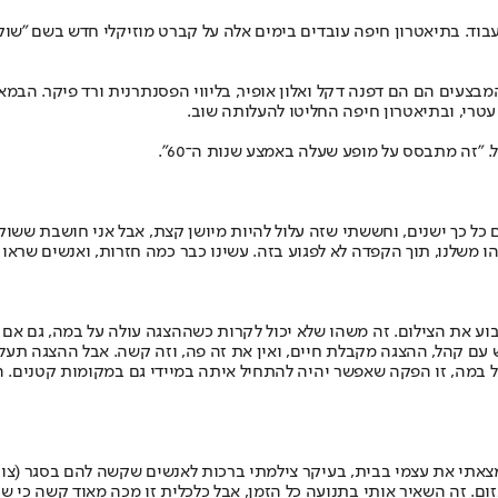
וד. בתיאטרון חיפה עובדים בימים אלה על קברט מוזיקלי חדש בשם "שוק ה
צעים הם הם דפנה דקל ואלון אופיר, בליווי הפסנתרנית ורד פיקר. הבמאי ה
עטרי
, ובתיאטרון חיפה החליטו להעלותה שוב.
"זה מתבסס על מופע שעלה באמצע שנות ה־60".
ל כך ישנים, וחששתי שזה עלול להיות מיושן קצת, אבל אני חושבת ששוקי וג
הו משלנו, תוך הקפדה לא לפגוע בזה. עשינו כבר כמה חזרות, ואנשים שראו 
 בשבוע את הצילום. זה משהו שלא יכול לקרות כשההצגה עולה על במה, גם אם
 עם קהל, ההצגה מקבלת חיים, ואין את זה פה, וזה קשה. אבל ההצגה תעלה
בזום. זה השאיר אותי בתנועה כל הזמן, אבל כלכלית זו מכה מאוד קשה כי 