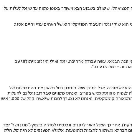
מציאות", שיצולם בשבוע הבא וישודר באופן מקוון עד שיוכל לעלות על
וא שוקי וגנר והעיבוד המוזיקלי הוא של האחים עוזי וחיים אסנר.
נר, הבמאי, עשה עבודה מרהיבה. יונה ואילי היו זוג מיתולוגי עם
את זה - יצאו מדעתם".
 היא לא מוכנה. אבל כמובן שיש חיסרון גדול כשאין את ההתרגשות של
 לצפיה מקוונת ממש בקרוב, ואנחנו מקווים שבקרוב נוכל גם להעלות
אותה מול קהל. מאחר שזו הפקה קטנה מאוד, שני שחקנים ושלושה נגנים על במה, זו הפקה שאפשר יהיה להתחיל איתה במיידי גם במקומות קטנים. התפאורה קומפקטית, ואנחנו לא נצטרך לחכות שיאשרו קהל של 1,000 איש
הגיע הסגר הראשון. מצאתי את עצמי בבית, בעיקר צילמתי ברכות לאנשים שקשה להם בסגר (צוחקת). אחר כך המזל האיר לי פנים ונכנסתי לסדרה ב־yes ("מנגן ושר" לצד
שום דבר לא משתווה להצגות ולהופעות. אלמלא המענקים לא היה קל. חלק