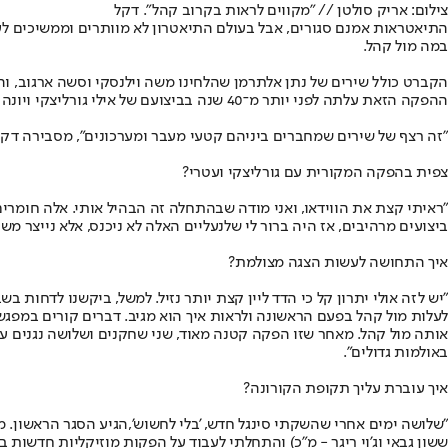
צילום: אריק סולטן // "מקווים לראות בקרוב קהל". דקל
התיאטראות אמנם סגורים, אבל בעולם התיאטרון לא מוותרים וממשיכים לעב
במה מול קהל.
הקברט כולל שירים של נתן אלתרמן שהלחינו משה וילנסקי וסשה ארגוב, והמב
ההפקה הזאת עלתה לפני יותר מ־40 שנה בביצועם של אילי גורליצקי ו
יונה 
"זה רצף של שירים שמחברים ביניהם קטעי מעבר ומערכונים", מסבירה דקל. 
צפית בהפקה המקורית עם גורליצקי ועטרי?
"ראיתי קצת את הווידאו, ואני מודה שבהתחלה זה הבהיל אותי. אלה חומרים כ
ביצועים מרהיבים, אז היה ברור לי שלנעליים האלה לא ניכנס, אלא נייצר מש
איך התחושה לעשות הצגה מצולמת?
"יש לזה אולי יתרון קל כי הדד ליין קצת יותר נזיל. למשל, ביקשנו לדחות
לעלות מול קהל בפעם הראשונה ולראות איך הוא מגיב. דברים קורים במפגש
באולמות גדולים".
איך עוברת עליך תקופת הקורונה?
"
שלושה ימים אחרי שהשקתי סינגל חדש, 'בלי לחשוש',
ששון גבאי וג'וי ריגר - מ"כ) והתחלתי לעבוד על הפקות מוזיקליות חדשות 