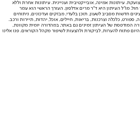
ועקת. עיתונות אמינה, אובייקטיבית ועניינית. עיתונות אחרת וללא
עור החשיפה הגבוה ביותר בימי חול. מו"ל העיתון היא ד"ר מרים אדלסון. העורך הראשי הוא עמר
 והעורך המייסד הוא עמוס רגב. אתרי האינטרנט של "ישראל היום" בעברית ובאנגלית, כמו כן היישומונים (אפליקציות) לאנדרואיד ול-iOS, מציגים חדשות מסביב לשעון, תוכן בלעדי, מבזקים ועדכונים, ניתוחים
, ספורט, כלכלה וצרכנות, בריאות, חיילים, אוכל, יהדות, תיירות ורכב.
דורה המודפסת של העיתון זמינים גם באתר, במהדורה יומית מקוונת,
היום פתוח להערות, לביקורת ולהצעות לשיפור מקהל הקוראים. פנו אלינו