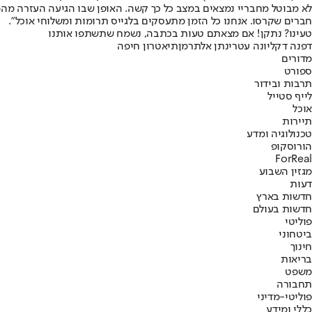
לא מבוטל מחבריי נמצאים במצב כל כך קשה. האופן שבו הגיעה העזרה מהמד
חברים שקרסו. אנחנו כל הזמן מתעסקים בלגייס תרומות ומשלוחי אוכל".
טעינו? נתקן! אם מצאתם טעות בכתבה, נשמח שתשתפו אותנו
דפנה דקל
יונה עטרי
נתן אלתרמן
תיאטרון חיפה
מדורים
ספורט
תרבות ובידור
לייף סטייל
אוכל
תיירות
טכנולוגיה ומדע
הורוסקופ
ForReal
מגזין השבוע
דעות
חדשות בארץ
חדשות בעולם
פוליטי
ביטחוני
חינוך
בריאות
משפט
תחבורה
פוליטי-מדיני
כללי ומידע