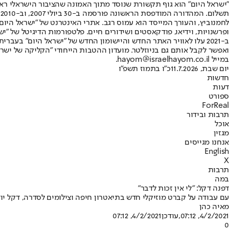
"ישראל היום" הוא גוף תקשורת שנוסד מתוך האמונה שהציבור הישראלי ראוי 
ת
ופרשנויות, וידיאו, פודקאסטים ושידורים חיים. פלטפורמות הדיגיטל של "ישרא
ב-2021 עלו לאוויר האתר החדש והיישומון החדש של "ישראל היום" בע
ואפשר לקבל אותם גם בניוזלטר. מועדון ההטבות הייחודי "הקליקה של ישרא
במייל hayom@israelhayom.co.il.
יום שבת, 11.7.2026
כ"ו בתמוז תשפ"ו
חדשות
דעות
ספורט
ForReal
תרבות ובידור
אוכל
מגזין
אנחנו מגייסים
English
X
תרבות
במה
דפנה דקל: "לי אין זכות לדבר"
עם עבודה על קברט מוזיקלי חדש בתיאטרון חיפה וצילומים לסדרה, דקל 
מאיה כהן
4/2/2021, 07:12
,עודכן
4/2/2021, 07:12
0