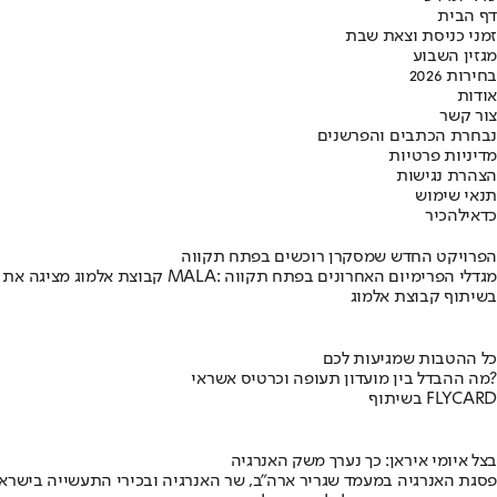
דף הבית
זמני כניסת וצאת שבת
מגזין השבוע
בחירות 2026
אודות
צור קשר
נבחרת הכתבים והפרשנים
מדיניות פרטיות
הצהרת נגישות
תנאי שימוש
כדאי
להכיר
הפרויקט החדש שמסקרן רוכשים בפתח תקווה
קבוצת אלמוג מציגה את פרויקט MALA: מגדלי הפרימיום האחרונים בפתח תקווה
בשיתוף קבוצת אלמוג
כל ההטבות שמגיעות לכם
מה ההבדל בין מועדון תעופה וכרטיס אשראי?
בשיתוף FLYCARD
בצל איומי איראן: כך נערך משק האנרגיה
פסגת האנרגיה במעמד שגריר ארה"ב, שר האנרגיה ובכירי התעשייה בישראל