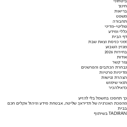
ביטחוני
חינוך
בריאות
משפט
תחבורה
פוליטי-מדיני
כללי ומידע
דף הבית
זמני כניסת וצאת שבת
מגזין השבוע
בחירות 2026
אודות
צור קשר
נבחרת הכתבים והפרשנים
מדיניות פרטיות
הצהרת נגישות
תנאי שימוש
כדאי
להכיר
כך תחסכו בחשמל בלי להזיע
מהפכת האנרגיה של תדיראן: שליטה, אבטחת מידע וניהול אקלים חכם
בבית
בשיתוף TADIRAN