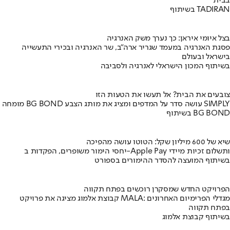
בבית
בשיתוף TADIRAN
בצל איומי איראן: כך נערך משק האנרגיה
פסגת האנרגיה במעמד שגריר ארה"ב, שר האנרגיה ובכירי התעשייה
בישראל ובעולם
בשיתוף המכון הישראלי לאנרגיה ולסביבה
צובעים את הבית? אל תעשו את הטעות הזו
מומחה BG BOND עושה סדר על המדפים ומציג את מותג הצבע SIMPLY
בשיתוף BG BOND
שיא של 600 מיליון שקל: הטוטו עושה מהפיכה
יחסי הימור משופרים, הפקדות ב-Apple Pay ותשלום זכיות מיידי
בשיתוף המועצה להסדר ההימורים בספורט
הפרויקט החדש שמסקרן רוכשים בפתח תקווה
קבוצת אלמוג מציגה את פרויקט MALA: מגדלי הפרימיום האחרונים
בפתח תקווה
בשיתוף קבוצת אלמוג