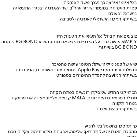
בצל איומי איראן: כך נערך משק האנרגיה
פסגת האנרגיה במעמד שגריר ארה"ב, שר האנרגיה ובכירי התעשייה
בישראל ובעולם
בשיתוף המכון הישראלי לאנרגיה ולסביבה
צובעים את הבית? אל תעשו את הטעות הזו
מומחה BG BOND עושה סדר על המדפים ומציג את מותג הצבע SIMPLY
בשיתוף BG BOND
שיא של 600 מיליון שקל: הטוטו עושה מהפיכה
יחסי הימור משופרים, הפקדות ב-Apple Pay ותשלום זכיות מיידי
בשיתוף המועצה להסדר ההימורים בספורט
הפרויקט החדש שמסקרן רוכשים בפתח תקווה
קבוצת אלמוג מציגה את פרויקט MALA: מגדלי הפרימיום האחרונים
בפתח תקווה
בשיתוף קבוצת אלמוג
כך תחסכו בחשמל בלי להזיע
מהפכת האנרגיה של תדיראן: שליטה, אבטחת מידע וניהול אקלים חכם