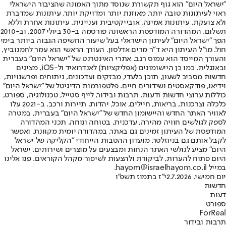
"ישראל היום" הוא גוף תקשורת שנוסד מתוך האמונה שהציבור הישראלי
ראוי לעיתונות טובה יותר, מאוזנת יותר ומדויקת יותר. עיתונות שמדברת
ולא צועקת. עיתונות אמינה, אובייקטיבית ועניינית. עיתונות אחרת וללא
תשלום. המהדורה המודפסת הראשונה פורסמה ב-30 ביולי 2007, וב-2010
הפך "ישראל היום" לעיתון הישראלי בעל שיעור החשיפה הגבוה ביותר בימי
חול. מו"ל העיתון היא ד"ר מרים אדלסון. העורך הראשי הוא עמר לחמנוביץ,
והעורך המייסד הוא עמוס רגב. אתרי האינטרנט של "ישראל היום" בעברית
ובאנגלית, כמו כן היישומונים (אפליקציות) לאנדרואיד ול-iOS, מציגים
חדשות מסביב לשעון, תוכן בלעדי, מבזקים ועדכונים, ניתוחים ופרשנויות,
וידיאו, פודקאסטים ושידורים חיים. פלטפורמות הדיגיטל של "ישראל היום"
כוללות ערוצי חדשות ודעות, תרבות ובידור, לייף סטייל, טכנולוגיה, ספורט,
כלכלה וצרכנות, בריאות, חיילים, אוכל, יהדות, תיירות ורכב. ב-2021 עלו
לאוויר האתר החדש והיישומון החדש של "ישראל היום" בעברית, במטרה
לספק לגולשים חוויה מהירה, עדכנית, בטוחה ונוחה. תכני המהדורה
המודפסת של העיתון זמינים גם באתר, במהדורה יומית מקוונת, ואפשר
לקבל אותם גם בניוזלטר. מועדון ההטבות הייחודי "הקליקה של ישראל
היום" מציע לגולשי האתר הנחות ומבצעים על מוצרים ושירותים. ישראל
היום פתוח להערות, לביקורת ולהצעות לשיפור מקהל הקוראים. פנו אלינו
במייל hayom@israelhayom.co.il.
יום חמישי, 2.7.2026
י"ז בתמוז תשפ"ו
חדשות
דעות
ספורט
ForReal
תרבות ובידור