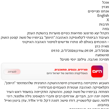
אוכל
מגזין
אנחנו מגייסים
English
X
תרבות
במה
הקהל יצא מרוגש: מחיאות כפיים סוערות בהשקת הענק
העיבוד הבימתי לקלאסיקה האהובה "היומן" בבימויו של משה קפטן הושק
• הנוכחים באולם לא נותרו אדישים לסיפור האהבה האיקוני
מאיה כהן
2/7/2026, 09:09
,עודכן
2/7/2026, 09:10
0
השמעה
תמיכה ואהבה. צילום: יוסי סטיבל
השבוע התקיימה ב
תיאטרון חיפה
ההשקה החגיגית של
המחזמר "היומן"
,
הקלאסיקה האהובה ועטורת השבחים מברודוויי.
המחזה בבימויו של משה קפטן, וההשקה התקיימה במעמד ראש העיר
חיפה יונה יהב, חברים, אורחים רבים וחברי הקאסט: גילה אלמגור, רוני
דלומי, נועם קלינשטיין, דודו פישר, דפנה דקל, נדיר אלדד, עדן ביטון ואייל
בוחבוט.