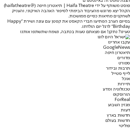
הצגת פוסט זה באינסטגרם
פוסט משותף על ידי ‏‎Haifa Theatre | תיאטרון חיפה‎‏ (@‏‎haifatheatre‎‏)
הקהל יצא מרוגש מהעיבוד הבימתי לסיפור האהבה האיקוני, והעניק
לשחקנים מחיאות כפיים ממושכות.
בסיום הערב הפתיעו חברי הקאסט את קפטן עם עוגה ושירת "Happy
Birthday" לרגל יום הולדתו.
טעינו? נתקן! אם מצאתם טעות בכתבה, נשמח שתשתפו אותנו
עקבו אחרינו
G
o
o
g
l
e
News
תיאטרון חיפה
מדורים
ספורט
תרבות ובידור
לייף סטייל
אוכל
תיירות
טכנולוגיה ומדע
הורוסקופ
ForReal
מגזין השבוע
דעות
חדשות בארץ
חדשות בעולם
פוליטי