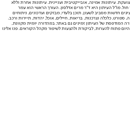
ועקת. עיתונות אמינה, אובייקטיבית ועניינית. עיתונות אחרת וללא
עור החשיפה הגבוה ביותר בימי חול. מו"ל העיתון היא ד"ר מרים אדלסון. העורך הראשי הוא עמר
 והעורך המייסד הוא עמוס רגב. אתרי האינטרנט של "ישראל היום" בעברית ובאנגלית, כמו כן היישומונים (אפליקציות) לאנדרואיד ול-iOS, מציגים חדשות מסביב לשעון, תוכן בלעדי, מבזקים ועדכונים, ניתוחים
, ספורט, כלכלה וצרכנות, בריאות, חיילים, אוכל, יהדות, תיירות ורכב.
דורה המודפסת של העיתון זמינים גם באתר, במהדורה יומית מקוונת,
היום פתוח להערות, לביקורת ולהצעות לשיפור מקהל הקוראים. פנו אלינו