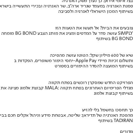
בצל איומי איראן: כך נערך משק האנרגיה
פסגת האנרגיה במעמד שגריר ארה"ב, שר האנרגיה ובכירי התעשייה בישראל
בשיתוף המכון הישראלי לאנרגיה ולסביבה
צובעים את הבית? אל תעשו את הטעות הזו
מומחה BG BOND עושה סדר על המדפים ומציג את מותג הצבע SIMPLY
בשיתוף BG BOND
שיא של 600 מיליון שקל: הטוטו עושה מהפיכה
יחסי הימור משופרים, הפקדות ב-Apple Pay ותשלום זכיות מיידי
בשיתוף המועצה להסדר ההימורים בספורט
הפרויקט החדש שמסקרן רוכשים בפתח תקווה
קבוצת אלמוג מציגה את פרויקט MALA: מגדלי הפרימיום האחרונים בפתח תקווה
בשיתוף קבוצת אלמוג
כך תחסכו בחשמל בלי להזיע
מהפכת האנרגיה של תדיראן: שליטה, אבטחת מידע וניהול אקלים חכם בבי
בשיתוף TADIRAN
מדורים