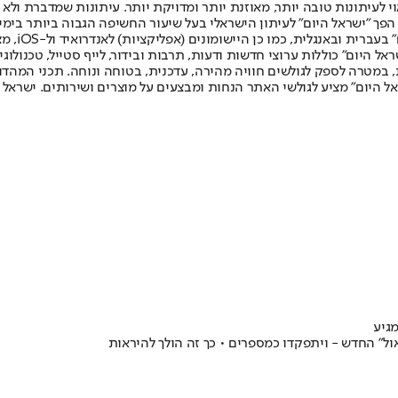
לעיתונות טובה יותר, מאוזנת יותר ומדויקת יותר. עיתונות שמדברת ולא צ
שלום. המהדורה המודפסת הראשונה פורסמה ב-30 ביולי 2007, וב-2010 הפך "ישראל היום" לעיתון הישראלי בעל שי
לחמנוביץ,
ל היום" כוללות ערוצי חדשות ודעות, תרבות ובידור, לייף סטייל, טכנולוגיה
ברית, במטרה לספק לגולשים חוויה מהירה, עדכנית, בטוחה ונוחה. תכני המה
ל היום" מציע לגולשי האתר הנחות ומבצעים על מוצרים ושירותים. ישראל 
גיע
שאול" החדש - ויתפקדו כמספרים • כך זה הולך להיראות