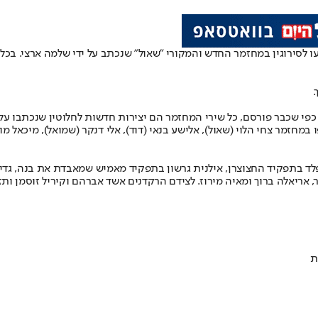
 לסירוגין במחזמר החדש והמקורי "שאול" שנכתב על ידי שלמה ארצי. בכל
.
זמר צחי הלוי (שאול), אלישע בנאי (דוד), אלי דנקר (שמואל), מיכאל מושונ
פלד בתפקיד החצוצרן, אילנית גרשון בתפקיד מאמיש שמאבדת את בנה, גדי א
אריאלה ברוך ומאיה מירוז. לצידם הרקדנים אשד אברהם וקיריל זוסמן ות
ת