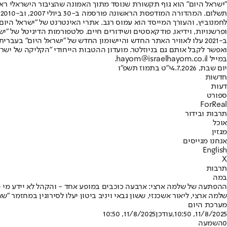
"ישראל היום" הוא גוף תקשורת שנוסד מתוך האמונה שהציבור הישראלי ראוי 
ת
ופרשנויות, וידיאו, פודקאסטים ושידורים חיים. פלטפורמות הדיגיטל של "ישרא
ב-2021 עלו לאוויר האתר החדש והיישומון החדש של "ישראל היום" בע
ואפשר לקבל אותם גם בניוזלטר. מועדון ההטבות הייחודי "הקליקה של ישרא
במייל hayom@israelhayom.co.il.
יום שבת, 4.7.2026
י"ט בתמוז תשפ"ו
חדשות
דעות
ספורט
ForReal
תרבות ובידור
אוכל
מגזין
אנחנו מגייסים
English
X
תרבות
במה
ההפתעה של שלמה ארצי: ארבעה כוכבים במופע אחד - והקהל לא יידע מי מ
שלמה ארצי, ליאור אשכנזי, ששון גבאי ויניב ביטון יעלו לסירוגין במחזמר "
מערכת היום
11/8/2025, 10:50
,עודכן
11/8/2025, 10:50
0
השמעה