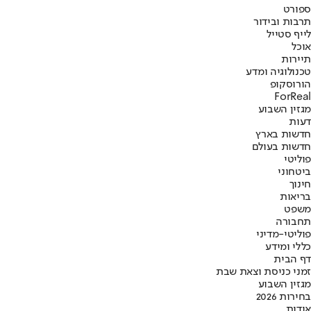
ספורט
תרבות ובידור
לייף סטייל
אוכל
תיירות
טכנולוגיה ומדע
הורוסקופ
ForReal
מגזין השבוע
דעות
חדשות בארץ
חדשות בעולם
פוליטי
ביטחוני
חינוך
בריאות
משפט
תחבורה
פוליטי-מדיני
כללי ומידע
דף הבית
זמני כניסת וצאת שבת
מגזין השבוע
בחירות 2026
אודות