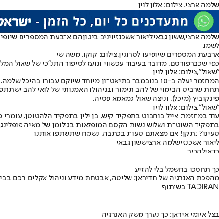
שלמה ארצי. צילום: אלון לוין
שלמה ארצי,
ששון גבאי
,
ליאור אשכנזי
ו
יניב ביטון
הם ארבעת המספרים שיופיעו
לשמו.
ארבעת המספרים שיופיעו לסרוגין,צילום: קוקו, משה שי
כפי שכבר
פורסם
, מדובר בעיבוד עכשווי ונועז לסיפור התנ"כי של שאול המלך
"שאול",צילום: אלון לוין
המחזמר יעלה ב-10 בנובמבר בתיאטרון מיוחד שיוקם עבורו בהיכל שלמה. כפי שכבר פורסם, כל שירי המחזמר הם יצירות חדשות לחלוטין שנכתבו על ידי ארצי, וכן מספר שירים שכתב יחד עם דני רובס בתחילת הדרך.
תחת שרביט הבימוי של להב תימור ובניהולו האמנותי של לואי להב ישתתפו במח
פינקוביץ (מיכל), וניצה שאול כמאמא פסיה.
"שאול",צילום: אלון לוין
עוד במחזמר: אייל בוחבוט בתפקיד קיש, בן ילין בתפקיד הלהטוטן, עומרי 
בתפקיד השוטרת ושלוש נשות הקסם המופלאות בגילומן של מאיה פופלינגר, 
טעינו? נתקן! אם מצאתם טעות בכתבה, נשמח שתשתפו אותנו
ליאור אשכנזי
שלמה ארצי
ששון גבאי
כדאי
להכיר
כך תחסכו בחשמל בלי להזיע
מהפכת האנרגיה של תדיראן: שליטה, אבטחת מידע וניהול אקלים חכם בבי
בשיתוף TADIRAN
בצל איומי איראן: כך נערך משק האנרגיה