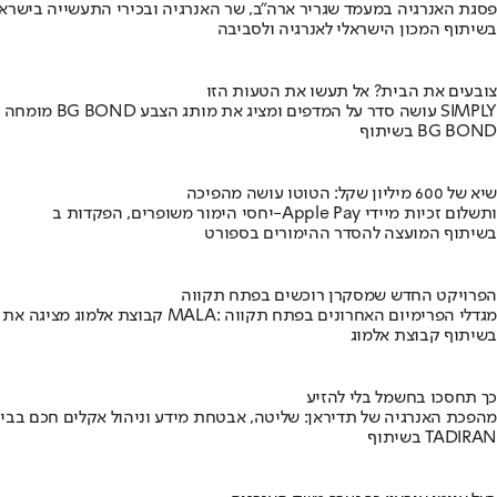
פסגת האנרגיה במעמד שגריר ארה"ב, שר האנרגיה ובכירי התעשייה בישראל
בשיתוף המכון הישראלי לאנרגיה ולסביבה
צובעים את הבית? אל תעשו את הטעות הזו
מומחה BG BOND עושה סדר על המדפים ומציג את מותג הצבע SIMPLY
בשיתוף BG BOND
שיא של 600 מיליון שקל: הטוטו עושה מהפיכה
יחסי הימור משופרים, הפקדות ב-Apple Pay ותשלום זכיות מיידי
בשיתוף המועצה להסדר ההימורים בספורט
הפרויקט החדש שמסקרן רוכשים בפתח תקווה
קבוצת אלמוג מציגה את פרויקט MALA: מגדלי הפרימיום האחרונים בפתח תקווה
בשיתוף קבוצת אלמוג
כך תחסכו בחשמל בלי להזיע
מהפכת האנרגיה של תדיראן: שליטה, אבטחת מידע וניהול אקלים חכם בבי
בשיתוף TADIRAN