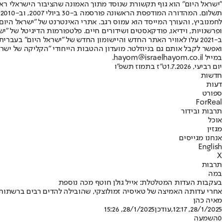
"ישראל היום" הוא גוף תקשורת שנוסד מתוך האמונה שהציבור הישראלי ראוי 
ת
ופרשנויות, וידיאו, פודקאסטים ושידורים חיים. פלטפורמות הדיגיטל של "ישרא
ב-2021 עלו לאוויר האתר החדש והיישומון החדש של "ישראל היום" בע
ואפשר לקבל אותם גם בניוזלטר. מועדון ההטבות הייחודי "הקליקה של ישרא
במייל hayom@israelhayom.co.il.
יום רביעי, 1.7.2026
ט"ז בתמוז תשפ"ו
חדשות
דעות
ספורט
ForReal
תרבות ובידור
אוכל
מגזין
אנחנו מגייסים
English
X
תרבות
במה
בעקבות העדות המטלטלת: אייל גולן חוטף מכה נוספת
אחרי עדותה האמיצה של טאיסיה זמולוצקי, שהובילה להדים רבים ברשתות,
מאיה כהן
28/1/2025, 12:17
,עודכן
28/1/2025, 15:26
0
השמעה