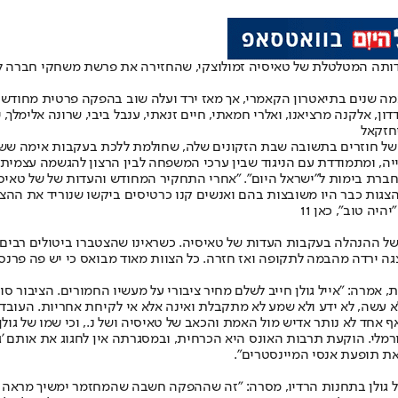
 המטלטלת של טאיסיה זמולוצקי, שהחזירה את פרשת משחקי חברה לכותרו
י כמה שנים בתיאטרון הקאמרי, אך מאז ירד ועלה שוב בהפקה פרטית מחוד
 אלקנה מרציאנו, ואלרי חמאתי, חיים זנאתי, ענבל ביבי, שרונה אלימלך, י
חזקאל
 של חוזרים בתשובה שבת הזקונים שלה, שחולמת ללכת בעקבות אימה 
יה, ומתמודדת עם הניגוד שבין ערכי המשפחה לבין הרצון להגשמה עצמית.
ההצגות כבר היו משובצות בהם ואנשים קנו כרטיסים ביקשו שנוריד את ההצג
ה טוב", כאן 11
של ההנהלה בעקבות העדות של טאיסיה. כשראינו שהצטברו ביטולים רבים 
צגה ירדה מהבמה לתקופה ואז חזרה. כל הצוות מאוד מבואס כי יש פה פר
ית, אמרה: "אייל גולן חייב לשלם מחיר ציבורי על מעשיו החמורים. הציבור 
חד לא נותר אדיש מול האמת והכאב של טאיסיה ושל נ., וכי שמו של גולן 
לי. הוקעת תרבות האונס היא הכרחית, ובמסגרתה אין לחגוג את אותם 'גיב
ת תופעת אנסי המיינסטרים".
בהשמעת שיריו של אייל גולן בתחנות הרדיו, מסרה: "זה שההפקה חשבה שהמחזמר ימשי