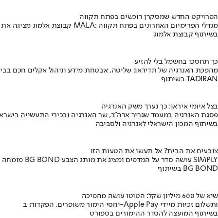
הפרויקט החדש שמסקרן רוכשים בפתח תקווה
קבוצת אלמוג מציגה את פרויקט MALA: מגדלי הפרימיום האחרונים בפתח תקווה
בשיתוף קבוצת אלמוג
כך תחסכו בחשמל בלי להזיע
מהפכת האנרגיה של תדיראן: שליטה, אבטחת מידע וניהול אקלים חכם בבי
בשיתוף TADIRAN
בצל איומי איראן: כך נערך משק האנרגיה
פסגת האנרגיה במעמד שגריר ארה"ב, שר האנרגיה ובכירי התעשייה בישראל
בשיתוף המכון הישראלי לאנרגיה ולסביבה
צובעים את הבית? אל תעשו את הטעות הזו
מומחה BG BOND עושה סדר על המדפים ומציג את מותג הצבע SIMPLY
בשיתוף BG BOND
שיא של 600 מיליון שקל: הטוטו עושה מהפיכה
יחסי הימור משופרים, הפקדות ב-Apple Pay ותשלום זכיות מיידי
בשיתוף המועצה להסדר ההימורים בספורט