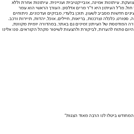
ועקת. עיתונות אמינה, אובייקטיבית ועניינית. עיתונות אחרת וללא
עור החשיפה הגבוה ביותר בימי חול. מו"ל העיתון היא ד"ר מרים אדלסון. העורך הראשי הוא עמר
 והעורך המייסד הוא עמוס רגב. אתרי האינטרנט של "ישראל היום" בעברית ובאנגלית, כמו כן היישומונים (אפליקציות) לאנדרואיד ול-iOS, מציגים חדשות מסביב לשעון, תוכן בלעדי, מבזקים ועדכונים, ניתוחים
, ספורט, כלכלה וצרכנות, בריאות, חיילים, אוכל, יהדות, תיירות ורכב.
דורה המודפסת של העיתון זמינים גם באתר, במהדורה יומית מקוונת,
היום פתוח להערות, לביקורת ולהצעות לשיפור מקהל הקוראים. פנו אלינו
מחודש ביטלו לנו הרבה מאוד הצגות"