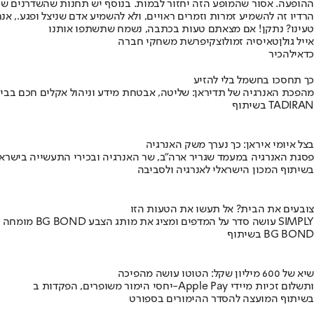
ההופעה. אסור שהמופע הזה יחזור לבמות. בנוסף יש תחנות שהשדרנים שחוש
הרדיו זה להשמיע זמרות וזמרים ראויים, ולא להשמיע אדם שניצל ופגע., אנחנ
טעינו? נתקן! אם מצאתם טעות בכתבה, נשמח שתשתפו אותנו
אייל גולן
טאיסיה זמולוצקי
פרשת משחקי חברה
כדאי
להכיר
כך תחסכו בחשמל בלי להזיע
מהפכת האנרגיה של תדיראן: שליטה, אבטחת מידע וניהול אקלים חכם בבי
בשיתוף TADIRAN
בצל איומי איראן: כך נערך משק האנרגיה
פסגת האנרגיה במעמד שגריר ארה"ב, שר האנרגיה ובכירי התעשייה בישראל
בשיתוף המכון הישראלי לאנרגיה ולסביבה
צובעים את הבית? אל תעשו את הטעות הזו
מומחה BG BOND עושה סדר על המדפים ומציג את מותג הצבע SIMPLY
בשיתוף BG BOND
שיא של 600 מיליון שקל: הטוטו עושה מהפיכה
יחסי הימור משופרים, הפקדות ב-Apple Pay ותשלום זכיות מיידי
בשיתוף המועצה להסדר ההימורים בספורט