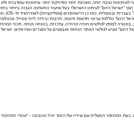
לעיתונות טובה יותר, מאוזנת יותר ומדויקת יותר. עיתונות שמדברת ולא צ
שלום. המהדורה המודפסת הראשונה פורסמה ב-30 ביולי 2007, וב-2010 הפך "ישראל היום" לעיתון הישראלי בעל שי
לחמנוביץ,
ל היום" כוללות ערוצי חדשות ודעות, תרבות ובידור, לייף סטייל, טכנולוגיה
ברית, במטרה לספק לגולשים חוויה מהירה, עדכנית, בטוחה ונוחה. תכני המה
ל היום" מציע לגולשי האתר הנחות ומבצעים על מוצרים ושירותים. ישראל 
 כעת המחזמר המצליח עם שיריו של הזמר יורד מהבמה • "אחרי התחקיר ה