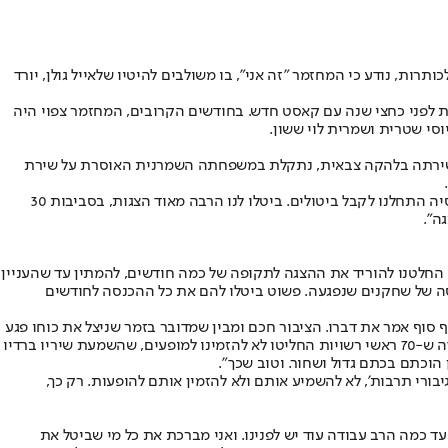
ת, נודע כי המחזמר "זה אני", בו משולבים להיטיו של
אייל גולן
, יורד
שת לפני כחצי שנה עם קאסט חדש. בחודשים הקרובים, המחזמר צפוי היה
וסי שטרית ושמרית לוי ששון.
ששירתה בלהקה צבאית, נתקלת במשפחתה השמרנית האוסרת על שירת
"עד היום רצנו עם המחזמר כ-50 הצגות בכל הארץ", מספר דורון מור, מנהל חברת בימות ל"ישראל היום". "אחרי התחקיר המחודש והעדות של של טאיסיה התחלנו לקבל ביטולים. ביטלו לנו הרבה מאוד הצגות, בסביבות 30
ה".
החלטנו להוריד את ההצגה לתקופה של כמה חודשים, להמתין עד שהעניין
נסה של שחקנים שנפגעה. פשוט ביטלו להם את כל ההכנסה לחודשים
סוף סוף אמר את דברו. הציבור חכם ומבין שמדובר בזמר שניצל את כוחו פגע
וניצל צעירות מרקע מוחלש. התנצלותו שאינה אלא חזרה שיטתית על כך שלא עשה, לא ידע ולא שמע לא מתקבלת ואינה אלא אי לקיחת אחריות. העובדה ש-70 ראשי רשויות החליטו לא להזמינו למופעים, שהשמעת שיריו ברדיו
הוכתם בכתם גדול ושחור. וטוב שכך".
ורי תרבות', לא להשמיע אותם ולא להזמין אותם להופעות. רק כך,
ך מראה עד כמה הרב עבודה עוד יש לפנינו. ואני מברכת את כל מי שביטל את